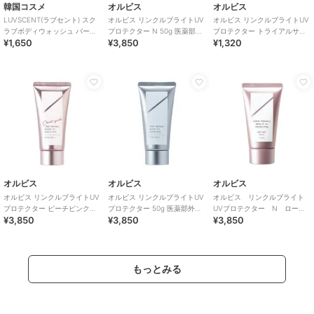
韓国コスメ
オルビス
オルビス
LUVSCENT(ラブセント) スク
オルビス リンクルブライトUV
オルビス リンクルブライトUV
ラブボディウォッシュ バース
プロテクター N 50g 医薬部外
プロテクター トライアルサイ
¥1,650
¥3,850
¥1,320
デイケーキ ラズベリーバニラ
品（顔用日焼け止め）
ズ 15g 医薬部外品 （顔用日焼
け止め）
オルビス
オルビス
オルビス
オルビス リンクルブライトUV
オルビス リンクルブライトUV
オルビス リンクルブライト
プロテクター ピーチピンク
プロテクター 50g 医薬部外品
UVプロテクター N ローズ
¥3,850
¥3,850
¥3,850
50g 医薬部外品 （顔用日焼け
（顔用日焼け止め）
50g 医薬部外品（顔用日焼け
止め）
止め）
もっとみる