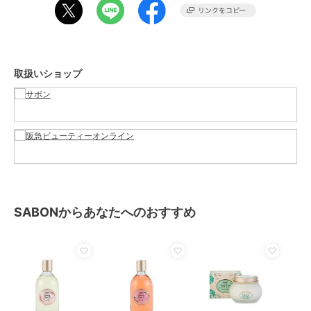
鹸
性別タイプ
レディース
ボディケア
／
ボディソープ・石
鹸
取扱いショップ
カラー
-
サイズ
-
素材
-
商品のお取り扱い方法
原産国
-
SABONからあなたへのおすすめ