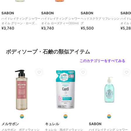
SABON
SABON
SABON
SABO
ハイドレイティング シャワー
ハイドレイティング シャワー
ヘッドスクラブ リフレッシン
ハイド
オイル グリーン・ローズ
オイル ローズティー(300ml)
グ
オイル 
¥3,740
¥3,740
¥5,500
¥5,2
(300ml)
ボディソープ・石鹸の類似アイテム
このカテゴリーをすべてみる
メルサボン
キュレル
SABON
メルサボン ボディウォッシ
キュレル 泡ボディウォッシ
ハイドレイティング シャワー