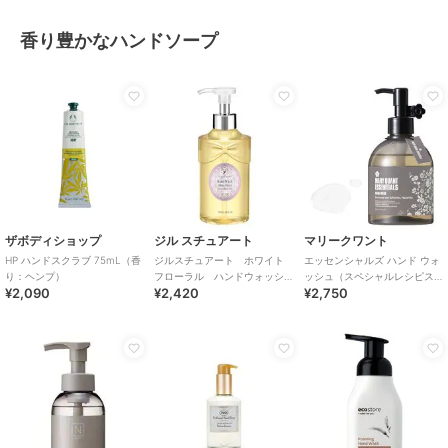
香り豊かなハンドソープ
ザボディショップ
ジル スチュアート
マリークワント
HP ハンドスクラブ 75mL（香
ジルスチュアート ホワイト
エッセンシャルズ ハンド ウォ
り：ヘンプ）
フローラル ハンドウォッシ
ッシュ（スペシャルレシピス
¥2,090
¥2,420
¥2,750
ュ
の香り）