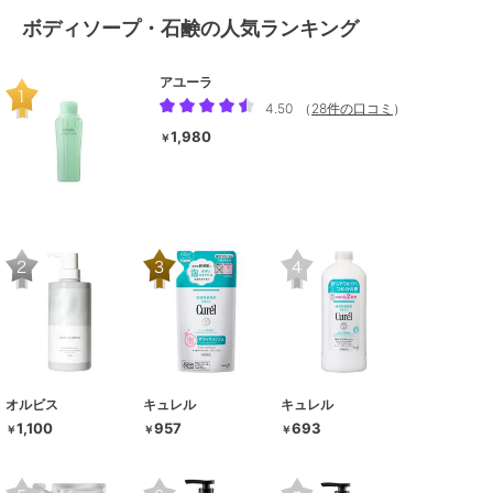
ボディソープ・石鹸の人気ランキング
アユーラ
4.50
（
28件の口コミ
）
1,980
￥
オルビス
キュレル
キュレル
1,100
957
693
￥
￥
￥