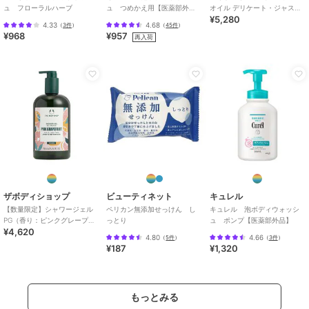
ュ フローラルハーブ
ュ つめかえ用【医薬部外
オイル デリケート・ジャスミ
¥5,280
品】
ン(500ml)
4.33
4.68
（
3件
）
（
45件
）
¥968
¥957
再入荷
ザボディショップ
ビューティネット
キュレル
【数量限定】シャワージェル
ペリカン無添加せっけん し
キュレル 泡ボディウォッシ
PG（香り：ピンクグレープフ
っとり
ュ ポンプ【医薬部外品】
¥4,620
ルーツ） 750mL
4.80
4.66
（
5件
）
（
3件
）
¥187
¥1,320
もっとみる