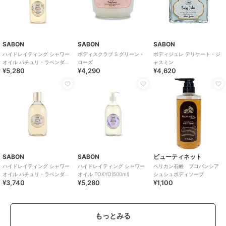
SABON
SABON
SABON
ハイドレイティング シャワー
ボディスクラブ S グリーン・
ボディジュレ デリケート・ジ
オイル パチュリ・ラベンダ
ローズ
ャスミン
¥5,280
¥4,290
¥4,620
ー・バニラ(500ml)
SABON
SABON
ビューティネット
ハイドレイティング シャワー
ハイドレイティング シャワー
ペリカン石鹸 プロバンシア
オイル パチュリ・ラベンダ
オイル TOKYO(500ml)
シュシュボディソープ
¥3,740
¥5,280
¥1,100
ー・バニラ(300ml)
もっとみる