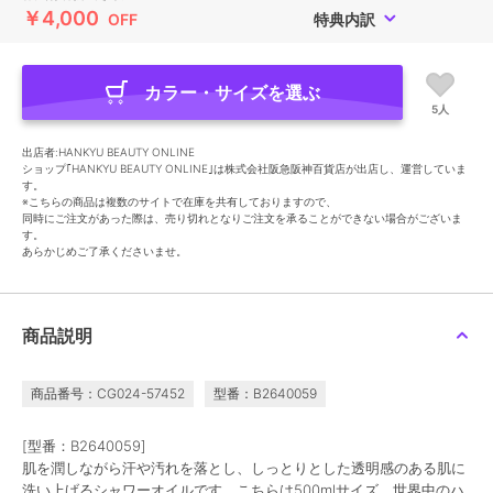
￥4,000
OFF
特典内訳
カラー・サイズを選ぶ
5人
出店者:HANKYU BEAUTY ONLINE
ショップ｢HANKYU BEAUTY ONLINE｣は株式会社阪急阪神百貨店が出店し、運営していま
す。
※こちらの商品は複数のサイトで在庫を共有しておりますので、
同時にご注文があった際は、売り切れとなりご注文を承ることができない場合がございま
す。
あらかじめご了承くださいませ。
商品説明
商品番号：CG024-57452
型番：B2640059
[型番：B2640059]
肌を潤しながら汗や汚れを落とし、しっとりとした透明感のある肌に
洗い上げるシャワーオイルです。こちらは500mlサイズ。世界中のハ