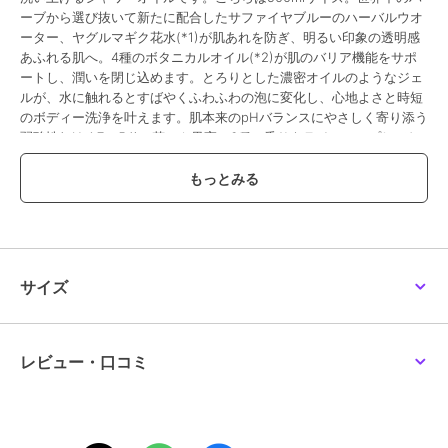
ーブから選び抜いて新たに配合したサファイヤブルーのハーバルウオ
ーター、ヤグルマギク花水(*1)が肌あれを防ぎ、明るい印象の透明感
あふれる肌へ。4種のボタニカルオイル(*2)が肌のバリア機能をサポ
ートし、潤いを閉じ込めます。とろりとした濃密オイルのようなジェ
ルが、水に触れるとすばやくふわふわの泡に変化し、心地よさと時短
のボディー洗浄を叶えます。肌本来のpHバランスにやさしく寄り添う
弱酸性(pH 4.7 - 5.1)。花々や果実の6種の香りをラインアップしてお
り、こちらはグリーン・ローズの香り。使用後もフラワーベース等と
して楽しめる美しいガラスジャー素材です。ヴィーガン製法(*4)。さ
まざまな肌タイプに使えます。(*1)保湿成分(*2)コムギ胚芽油、アボ
カド油、オリーブ果実油、ホホバ種子油(全て保湿成分)(*3)
「SABON」従来品比(「SABON」調べ)(*4)動物性原料を含まない＜
ボディーウオッシュ・シャワージェル／500ml／1種＞
サイズ
この商品は、不良品のみ返品を承ります
ブランド
SABON
レビュー・口コミ
ショップ
サボン
／
阪急ビューティーオン
ライン
商品カテゴリ
ボディケア
／
ボディソープ・石