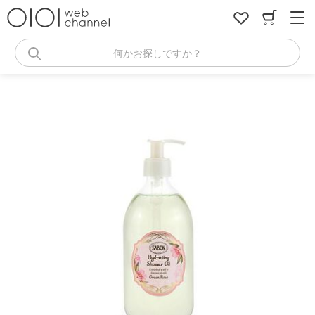
コ
ン
テ
ン
何かお探しですか？
ツ
へ
ス
キ
ッ
プ