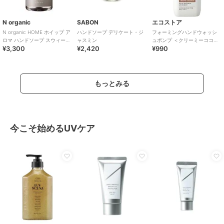
N organic
SABON
エコストア
N organic HOME ホイップ ア
ハンドソープ デリケート・ジ
フォーミングハンドウォッシ
ロマ ハンドソープ スウィート
ャスミン
ュポンプ ＜クリーミーココナ
¥3,300
¥2,420
¥990
シトラスの香り
ッツ＞ ２５０ｍＬ
もっとみる
今こそ始めるUVケア