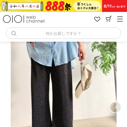
コ
ン
テ
ン
ツ
へ
何かお探しですか？
ス
キ
ッ
プ