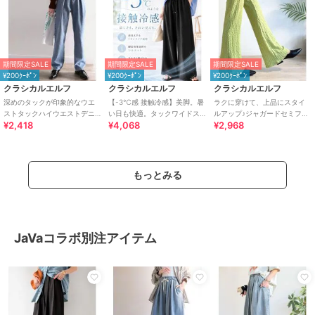
期間限定SALE
期間限定SALE
期間限定SALE
¥200ｸｰﾎﾟﾝ
¥200ｸｰﾎﾟﾝ
¥200ｸｰﾎﾟﾝ
クラシカルエルフ
クラシカルエルフ
クラシカルエルフ
深めのタックが印象的なウエ
【-3℃感 接触冷感】美脚。暑
ラクに穿けて、上品にスタイ
ストタックハイウエストデニ
い日も快適。タックワイドス
ルアップ♪ジャガードセミフレ
¥2,418
¥4,068
¥2,968
ム＆チノセミワイドパンツ
トレートイージーパンツ
アパンツ
もっとみる
JaVaコラボ別注アイテム