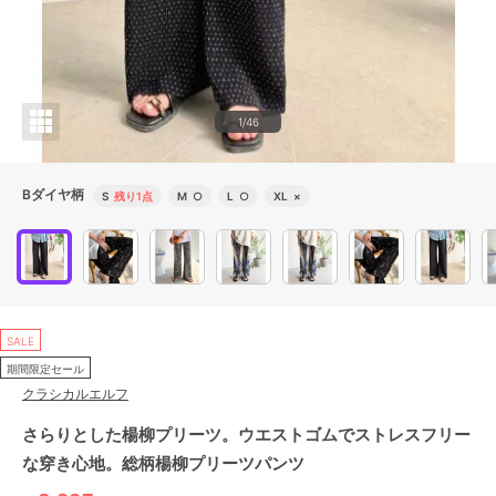
1/46
Bダイヤ柄
S
残り1点
M
○
L
○
XL
×
SALE
期間限定セール
クラシカルエルフ
さらりとした楊柳プリーツ。ウエストゴムでストレスフリー
な穿き心地。総柄楊柳プリーツパンツ