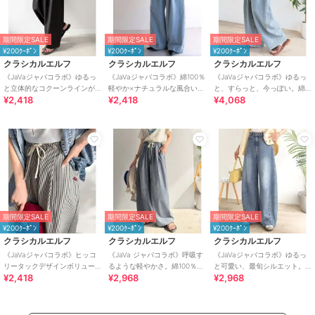
期間限定SALE
期間限定SALE
期間限定SALE
¥200ｸｰﾎﾟﾝ
¥200ｸｰﾎﾟﾝ
¥200ｸｰﾎﾟﾝ
クラシカルエルフ
クラシカルエルフ
クラシカルエルフ
《JaVaジャバコラボ》ゆるっ
《JaVaジャバコラボ》綿100％
《JaVaジャバコラボ》ゆるっ
と立体的なコクーンラインが
軽やか×ナチュラルな風合い。
と、すらっと、今っぽい。綿
¥2,418
¥2,418
¥4,068
魅力！ツータックイージー軽
ライトオンスデニムイージー
100% ビッグポケットデニムイ
やかパンツ
バギーパンツ
ージーパンツ
期間限定SALE
期間限定SALE
期間限定SALE
¥200ｸｰﾎﾟﾝ
¥200ｸｰﾎﾟﾝ
¥200ｸｰﾎﾟﾝ
クラシカルエルフ
クラシカルエルフ
クラシカルエルフ
《JaVaジャバコラボ》ヒッコ
《JaVa ジャバコラボ》呼吸す
《JaVaジャバコラボ》ゆるっ
リータックデザインボリュー
るような軽やかさ。綿100％シ
と可愛い、最旬シルエット。
¥2,418
¥2,968
¥2,968
ムパンツ(ストライプ＆無地)
ワ加工デニム2タックイージー
バレルレッグワイドカーブデ
パンツ
ニムパンツ