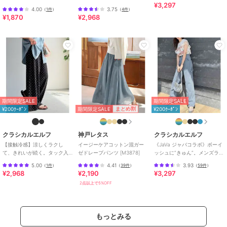
¥3,297
地。サッカー素材タックワイ
ート細プリーツパンツ
シアーワッシャースカンツ
※ご覧のモニター環境により、画像の色味と多少異なる場合がござい
4.00
3.75
（
1件
）
（
4件
）
ドカーブパンツ
¥1,870
¥2,968
ます。
※サイズ表ウエストの（）内はウエストゴム最大伸ばし寸となりま
す。
期間限定セール開催中
ブランド
クラシカルエルフ
期間限定SALE
期間限定SALE
ショップ
クラシカルエルフ
期間限定SALE
まとめ割
¥200ｸｰﾎﾟﾝ
¥200ｸｰﾎﾟﾝ
商品カテゴリ
パンツ
／
その他パンツ
クラシカルエルフ
神戸レタス
クラシカルエルフ
性別タイプ
レディース
パンツ
／
その他パンツ
【接触冷感】涼しくラクし
イージーケアコットン混ガー
《JaVa ジャバコラボ》ボーイ
て、きれいが続く。タック入
ゼドレープパンツ [M3878]
ッシュに”きゅん”。メンズライ
カラー
Bダイヤ柄、A花柄、Cレオパード
り総柄ワイドイージーパンツ
クペインターパンツ
5.00
4.41
3.93
（
1件
）
（
39件
）
（
59件
）
（ウエストゴム）
柄、Dサックス系柄
¥2,968
¥2,190
¥3,297
2点以上で5%OFF
サイズ
S,M,L,XL
素材
ポリエステル100%
商品のお取り扱い方法
もっとみる