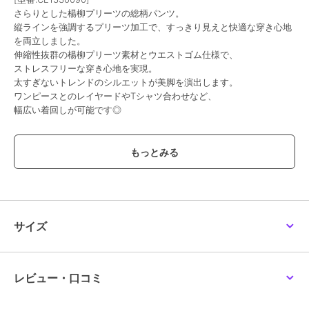
さらりとした楊柳プリーツの総柄パンツ。
縦ラインを強調するプリーツ加工で、すっきり見えと快適な穿き心地
を両立しました。
伸縮性抜群の楊柳プリーツ素材とウエストゴム仕様で、
ストレスフリーな穿き心地を実現。
太すぎないトレンドのシルエットが美脚を演出します。
ワンピースとのレイヤードやTシャツ合わせなど、
幅広い着回しが可能です◎
■point
・美脚効果
・ウエストゴム仕様
・着回し抜群
・ストレスフリー
・スリムフレア
サイズ
■detail
さらりとした肌ざわりと伸縮性が魅力の楊柳プリーツ。
ウエストゴム仕様でストレスフリーな履き心地抜群です。
太すぎないトレンドシルエットに縦ラインを強調するプリーツ加工を
レビュー・口コミ
施し、
すっきり見えを叶える優秀ボトムです。