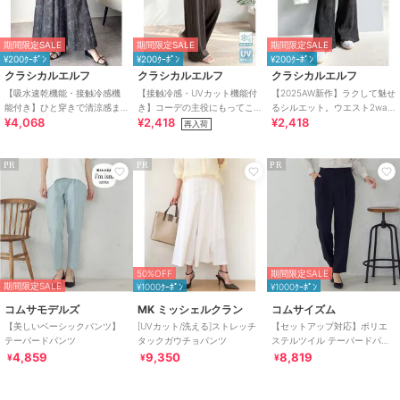
期間限定SALE
期間限定SALE
期間限定SALE
¥200ｸｰﾎﾟﾝ
¥200ｸｰﾎﾟﾝ
¥200ｸｰﾎﾟﾝ
クラシカルエルフ
クラシカルエルフ
クラシカルエルフ
【吸水速乾機能・接触冷感機
【接触冷感・UVカット機能付
【2025AW新作】ラクして魅せ
能付き】ひと穿きで清涼感ま
き】コーデの主役にもってこ
るシルエット。ウエスト2way
¥4,068
¥2,418
¥2,418
とえる。ボリュームイージー
いの一本！紐付き総柄スリム
楊柳プリーツイージーパンツ
再入荷
スカーチョパンツ
イージーパンツ
PR
PR
PR
50%OFF
期間限定SALE
期間限定SALE
¥1000ｸｰﾎﾟﾝ
¥1000ｸｰﾎﾟﾝ
コムサモデルズ
MK ミッシェルクラン
コムサイズム
【美しいベーシックパンツ】
[UVカット/洗える]ストレッチ
【セットアップ対応】ポリエ
テーパードパンツ
タックガウチョパンツ
ステルツイル テーパードパン
ツ
4,859
9,350
8,819
¥
¥
¥