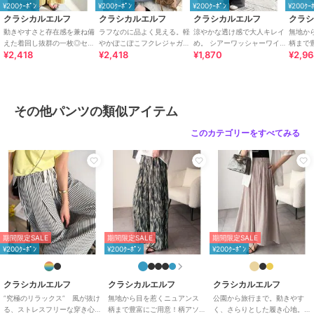
ツ！
¥200ｸｰﾎﾟﾝ
¥200ｸｰﾎﾟﾝ
¥200ｸｰﾎﾟﾝ
¥200ｸｰ
程良くゆとりがありながらもストンと落ちる縦長シルエットと
クラシカルエルフ
クラシカルエルフ
クラシカルエルフ
クラ
こだわりの柄デザインは、コーデを選ばずトレンドライクにキマる♪
動きやすさと存在感を兼ね備
ラフなのに品よく見える。軽
涼やかな透け感で大人キレイ
無地か
シンプルなロゴＴシャツやチュニック丈のシャツに合わせてもサマに
えた着回し抜群の一枚◎セミ
やかぽこぽこフクレジャガー
め。 シアーワッシャーワイド
柄まで
¥2,418
¥2,418
¥1,870
¥2,9
ワイド プリーツパンツ
ドトップス（半袖）
イージーパンツ
ート細
なり、ゆるっとずるっと着こなすのが今っぽい。
ヴィンテージ感漂う古着風アイテムを合わせた垢抜けコーデとの相性
も抜群◎
トップスをインすれば、スッキリとしたこなれ感たっぷりの大人カジ
その他パンツの類似アイテム
ュアルコーデに。
ほんの少し、ブラウスやタイトなトップスでレディアイテムを投入す
このカテゴリーをすべてみる
るとワンランク上のスタイリングが完成！
幅広いコーディネートに馴染むので、デイリーコーデにピッタリで
す。
■SNS
新着アイテムやお得なセール情報を毎日配信中♪
コーデのご参考にも...
期間限定SALE
期間限定SALE
期間限定SALE
【公式 Instagram】
¥200ｸｰﾎﾟﾝ
¥200ｸｰﾎﾟﾝ
¥200ｸｰﾎﾟﾝ
@classicalelf_official（Classical Elf・JaVa）
＠milybilet_official（mily bilet）
【公式 TikTok】
クラシカルエルフ
クラシカルエルフ
クラシカルエルフ
@classicalelf_official
”究極のリラックス” 風が抜け
無地から目を惹くニュアンス
公園から旅行まで。動きやす
る、ストレスフリーな穿き心
柄まで豊富にご用意！柄アソ
く、さらりとした履き心地。