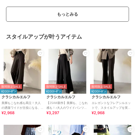
もっとみる
スタイルアップが叶うアイテム
期間限定SALE
期間限定SALE
期間限定SALE
¥200ｸｰﾎﾟﾝ
¥200ｸｰﾎﾟﾝ
¥200ｸｰﾎﾟﾝ
クラシカルエルフ
クラシカルエルフ
クラシカルエルフ
美脚もこなれ感も両立！大人
【25AW新作】美脚も、こなれ
エレガントなフレアシルエッ
の洒落ワイドが主役になる、
感も！♪大人のワイドパンツ。
トで、スタイルアップを実
¥2,968
¥3,297
¥2,968
ブラッシュドジャージハイウ
ベルテッドワイドイージース
現！ブラッシュドジャージー
エストワイドパンツ
ラックスパンツ
セミフレアパンツ