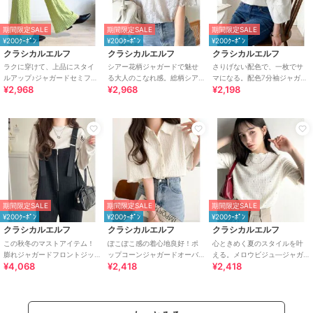
期間限定SALE
期間限定SALE
期間限定SALE
¥200ｸｰﾎﾟﾝ
¥200ｸｰﾎﾟﾝ
¥200ｸｰﾎﾟﾝ
クラシカルエルフ
クラシカルエルフ
クラシカルエルフ
ラクに穿けて、上品にスタイ
シアー花柄ジャガードで魅せ
さりげない配色で、一枚でサ
ルアップ♪ジャガードセミフレ
る大人のこなれ感。総柄シア
マになる。配色7分袖ジャガー
¥2,968
¥2,968
¥2,198
アパンツ
ーヘンリートップス（半袖）
ドトップス
期間限定SALE
期間限定SALE
期間限定SALE
¥200ｸｰﾎﾟﾝ
¥200ｸｰﾎﾟﾝ
¥200ｸｰﾎﾟﾝ
クラシカルエルフ
クラシカルエルフ
クラシカルエルフ
この秋冬のマストアイテム！
ぽこぽこ感の着心地良好！ポ
心ときめく夏のスタイルを叶
膨れジャガードフロントジッ
ップコーンジャガードオーバ
える。メロウビジュ―ジャガ
¥4,068
¥2,418
¥2,418
プサロペットパンツ
ーサイズメロウシャツ（半
ードトップス（半袖）
袖）