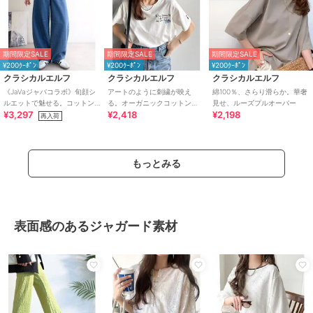
期間限定SALE
期間限定SALE
期間限定SALE
¥200ｸｰﾎﾟﾝ
¥200ｸｰﾎﾟﾝ
¥200ｸｰﾎﾟﾝ
クラシカルエルフ
クラシカルエルフ
クラシカルエルフ
《JaVaジャバコラボ》旬顔シ
アートのように刺繍が映え
綿100％、さらり滑らか。華奢
ルエットで魅せる。コットン
る。オーガニックコットン
見せ、ルーズプルオーバー
¥3,297
¥2,418
¥2,198
100％カーブシルエットデニム
100%らくがき風刺繍 無地＆ボ
再入荷
パンツ
ーダー柄半袖Tシャツ
もっとみる
表面感のあるジャガード素材