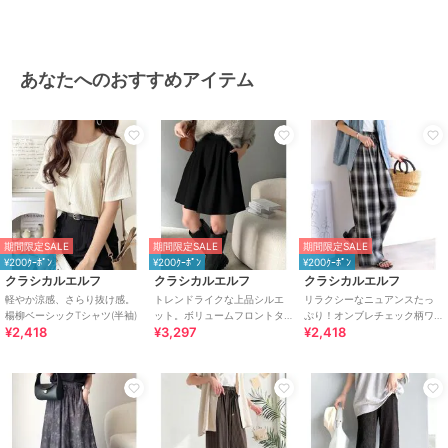
特徴
パンツ
ポリエステル素材
/
無地
/
花柄
/
プリント柄
/
アニマル柄
/
レ
オパード柄
/
その他柄
/
ワイ
あなたへのおすすめアイテム
ド・バギー
/
フレア・ブーツカッ
ト
その他パンツ
ポリエステル素材
/
無地
/
花柄
/
プリント柄
/
アニマル柄
/
レ
オパード柄
/
その他柄
/
ワイ
ド・バギー
/
フレア・ブーツカッ
期間限定SALE
期間限定SALE
期間限定SALE
ト
¥200ｸｰﾎﾟﾝ
¥200ｸｰﾎﾟﾝ
¥200ｸｰﾎﾟﾝ
原産国
中国
クラシカルエルフ
クラシカルエルフ
クラシカルエルフ
軽やか涼感、さらり抜け感。
トレンドライクな上品シルエ
リラクシーなニュアンスたっ
楊柳ベーシックTシャツ(半袖)
ット。ボリュームフロントタ
ぷり！オンブレチェック柄ワ
¥2,418
¥3,297
¥2,418
ックキュロットパンツ
イドイージーパンツ