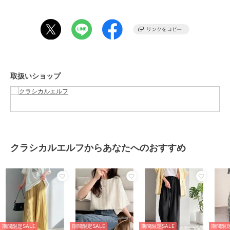
■fabric
さらりとした肌触りの楊柳プリーツ素材。
伸縮性が高く、軽やかな穿き心地が特徴です。
※本商品は楊柳プリーツ加工と総柄プリントを施している為、
一点一点「柄の出方」や「プリーツの風合い」に個体差がございま
取扱いショップ
す。
本製品の特性としてお楽しみください。
※着用・洗濯・保管の際には、ご注意をお願いいたします。
……………………
透け感：若干あり
厚さ：普通
伸縮性：若干
クラシカルエルフからあなたへのおすすめ
裏地：なし
ポケット：なし
洗濯方法：手洗い
……………………
※詳しいお手入れ方法は商品タグをご参照ください。
■coordinate
いつもの大人カジュアルスタイルに取り入れたい主役級デザインパン
期間限定SALE
期間限定SALE
期間限定SALE
期間限定