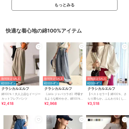
もっとみる
快適な着心地の綿100%アイテム
期間限定SALE
期間限定SALE
期間限定SALE
¥200ｸｰﾎﾟﾝ
¥200ｸｰﾎﾟﾝ
¥200ｸｰﾎﾟﾝ
クラシカルエルフ
クラシカルエルフ
クラシカルエルフ
綿100％！大人上品なイージー
《JaVa ジャバコラボ》呼吸す
【ベストセラー】綿100％、さ
カットフレアパンツ
るような軽やかさ。綿100％シ
らり滑らか。ふんわり&くしゅ
¥2,418
¥2,968
¥3,518
ワ加工デニム2タックイージー
が可愛い大人トップス
パンツ