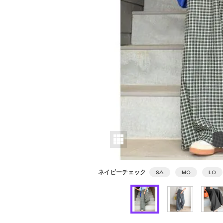
ネイビーチェック
S
△
M
○
L
○