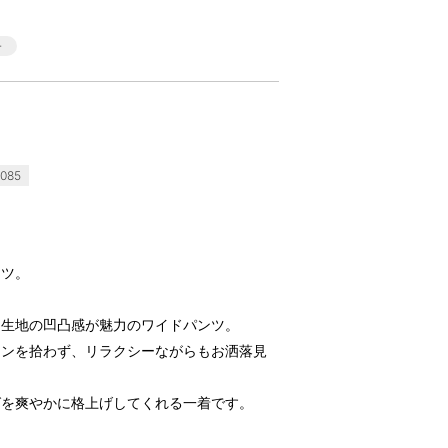
085
ンツ。
ー生地の凹凸感が魅力のワイドパンツ。
インを拾わず、リラクシーながらもお洒落見
グを爽やかに格上げしてくれる一着です。