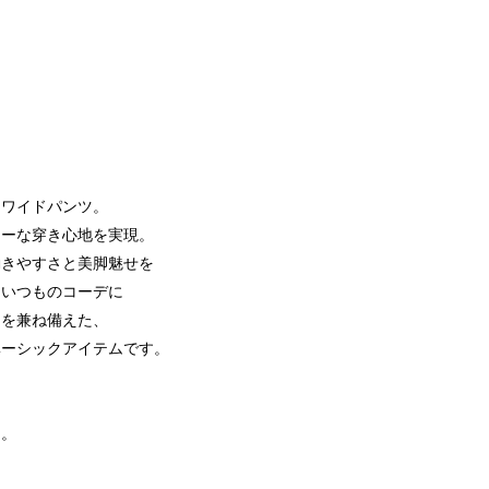
なワイドパンツ。
リーな穿き心地を実現。
動きやすさと美脚魅せを
、いつものコーデに
さを兼ね備えた、
ベーシックアイテムです。
用。