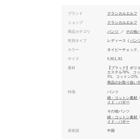
ブランド
クラシカルエルフ
ショップ
クラシカルエルフ
商品カテゴリ
パンツ
／
その他
性別タイプ
レディース
(
パン
カラー
ネイビーチェック
サイズ
S,M,L,XL
素材
【ブラック】ポリエ
エステル70%、コ
5%、コットン25%
商品のお取り扱い
特徴
パンツ
綿・コットン素材
イド・バギー
その他パンツ
綿・コットン素材
イド・バギー
原産国
中国