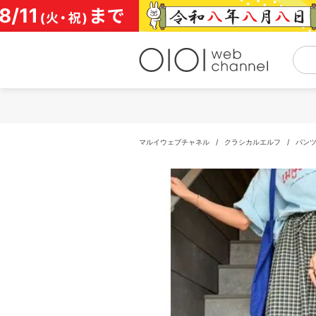
コ
ン
テ
ン
ツ
へ
ス
キ
ッ
プ
マルイウェブチャネル
/
クラシカルエルフ
/
パン