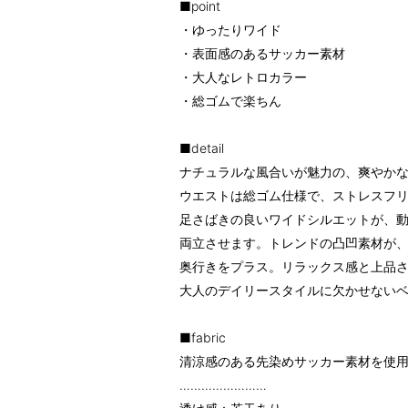
■point
・ゆったりワイド
・表面感のあるサッカー素材
・大人なレトロカラー
・総ゴムで楽ちん
■detail
ナチュラルな風合いが魅力の、爽やか
ウエストは総ゴム仕様で、ストレスフ
足さばきの良いワイドシルエットが、
両立させます。トレンドの凸凹素材が
奥行きをプラス。リラックス感と上品
大人のデイリースタイルに欠かせない
■fabric
清涼感のある先染めサッカー素材を使
……………………