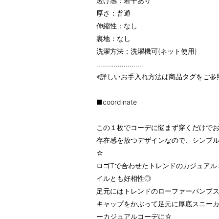
透け感：若干あり
厚さ：普通
伸縮性：なし
裏地：なし
洗濯方法：洗濯機可(ネット使用)
……………………
※詳しいお手入れ方法は商品タグをご参
■coordinate
この１枚でコーデに悩まず穿くだけでお
存在感を放つデザインなので、シンプ
☆
ロゴTで合わせたトレンドのカジュアル
イルとも好相性◎
足元にはトレンドのローファーパンプス
キャップをかぶって足元に厚底スニー
ーカジュアルコーデに☆