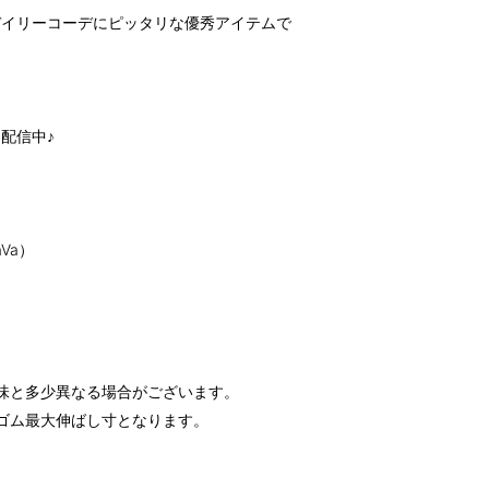
デイリーコーデにピッタリな優秀アイテムで
配信中♪
JaVa）
味と多少異なる場合がございます。
ゴム最大伸ばし寸となります。