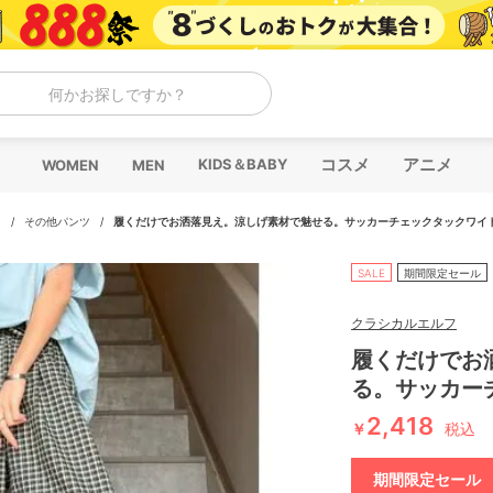
何かお探しですか？
コスメ
アニメ
KIDS＆BABY
WOMEN
MEN
ツ
/
その他パンツ
/
履くだけでお洒落見え。涼しげ素材で魅せる。サッカーチェックタックワイ
SALE
期間限定セール
クラシカルエルフ
履くだけでお
る。サッカー
2,418
￥
税込
期間限定セール