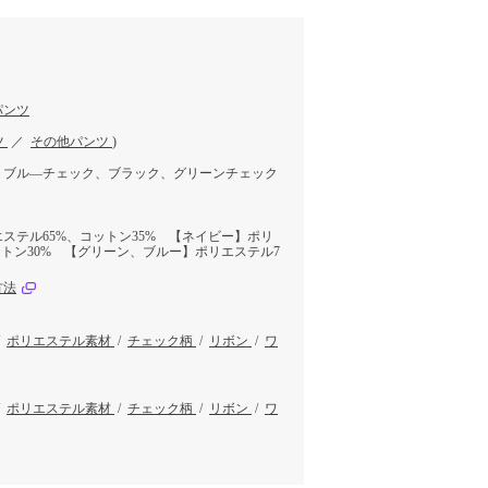
パンツ
ツ
／
その他パンツ
)
、ブル―チェック、ブラック、グリーンチェック
ステル65%、コットン35% 【ネイビー】ポリ
ットン30% 【グリーン、ブルー】ポリエステル7
方法
/
ポリエステル素材
/
チェック柄
/
リボン
/
ワ
/
ポリエステル素材
/
チェック柄
/
リボン
/
ワ