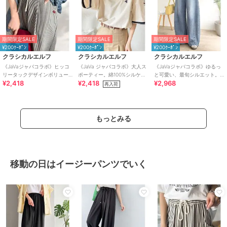
期間限定SALE
期間限定SALE
期間限定SALE
¥200ｸｰﾎﾟﾝ
¥200ｸｰﾎﾟﾝ
¥200ｸｰﾎﾟﾝ
クラシカルエルフ
クラシカルエルフ
クラシカルエルフ
《JaVaジャバコラボ》ヒッコ
《JaVa ジャバコラボ》大人ス
《JaVaジャバコラボ》ゆるっ
リータックデザインボリュー
ポーティー。綿100%シルケッ
と可愛い、最旬シルエット。
¥2,418
¥2,418
¥2,968
ムパンツ(ストライプ＆無地)
ト 配色刺繍Tシャツ
バレルレッグワイドカーブデ
再入荷
ニムパンツ
もっとみる
移動の日はイージーパンツでいく