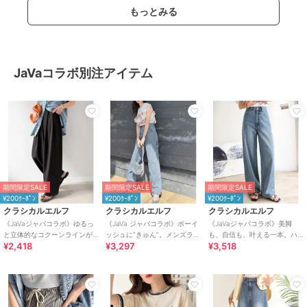
もっとみる
JaVaコラボ別注アイテム
期間限定SALE
期間限定SALE
期間限定SALE
¥200ｸｰﾎﾟﾝ
¥200ｸｰﾎﾟﾝ
¥200ｸｰﾎﾟﾝ
クラシカルエルフ
クラシカルエルフ
クラシカルエルフ
《JaVaジャバコラボ》ゆるっ
《JaVa ジャバコラボ》ボーイ
《JaVaジャバコラボ》美脚
と立体的なコクーンラインが
ッシュに”きゅん”。メンズライ
も、自信も、叶える一本。ハ
¥2,418
¥3,297
¥3,518
魅力！ツータックイージー軽
クペインターパンツ
イウエストセミワイドデニム
やかパンツ