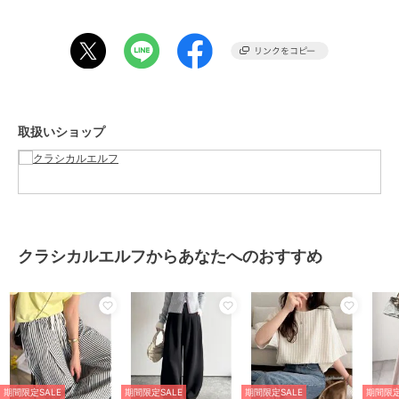
大人のデイリースタイルに欠かせないベーシックアイテムです。
■fabric
清涼感のある先染めサッカー素材を使用。
……………………
透け感：若干あり
厚さ：普通
取扱いショップ
伸縮性：なし
裏地：なし
洗濯方法：洗濯機可(ネット使用)
……………………
※詳しいお手入れ方法は商品タグをご参照ください。
■coordinate
クラシカルエルフからあなたへのおすすめ
この１枚でコーデに悩まず穿くだけでお洒落になれる万能アイテム♪
存在感を放つデザインなので、シンプルにシャツと合わせても華やか
に決まります☆
ロゴTで合わせたトレンドのカジュアルミックスや、ブラウス合わせ
できれいめスタイルとも好相性◎
足元にはトレンドのローファーパンプスやサンダルと合わせて女性ら
しい印象に♪
期間限定SALE
期間限定SALE
期間限定SALE
期間限定