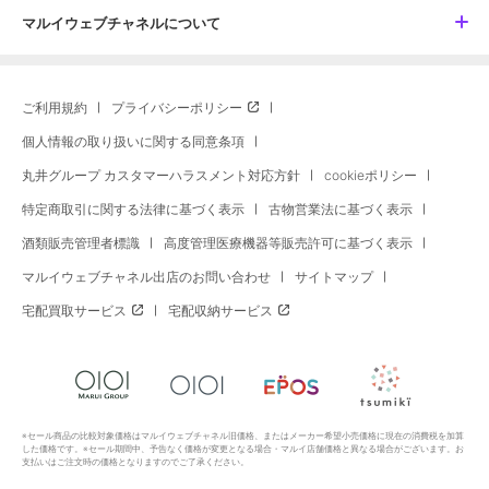
マルイウェブチャネルについて
ご利用規約
プライバシーポリシー
個人情報の取り扱いに関する同意条項
丸井グループ カスタマーハラスメント対応方針
cookieポリシー
特定商取引に関する法律に基づく表示
古物営業法に基づく表示
酒類販売管理者標識
高度管理医療機器等販売許可に基づく表示
マルイウェブチャネル出店のお問い合わせ
サイトマップ
宅配買取サービス
宅配収納サービス
※セール商品の比較対象価格はマルイウェブチャネル旧価格、またはメーカー希望小売価格に現在の消費税を加算
した価格です。※セール期間中、予告なく価格が変更となる場合・マルイ店舗価格と異なる場合がございます。お
支払いはご注文時の価格となりますのでご了承ください。