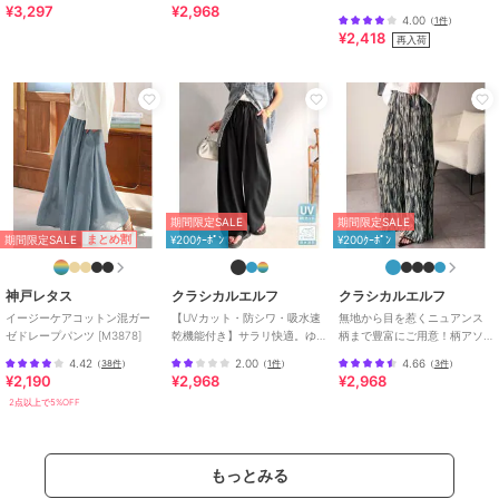
¥3,297
¥2,968
シアーワッシャースカンツ
り総柄ワイドイージーパンツ
いの一本！紐付き総柄スリム
ブランド
クラシカルエルフ
4.00
（
1件
）
（ウエストゴム）
イージーパンツ
¥2,418
再入荷
ショップ
クラシカルエルフ
商品カテゴリ
パンツ
／
その他パンツ
性別タイプ
レディース
パンツ
／
その他パンツ
カラー
グリーンチェック、ブル―チェッ
ク、ブラック、ネイビーチェック
期間限定SALE
期間限定SALE
サイズ
S,M,L,XL
期間限定SALE
まとめ割
¥200ｸｰﾎﾟﾝ
¥200ｸｰﾎﾟﾝ
素材
【ブラック】ポリエステル65%、
コットン35% 【ネイビー】ポリ
神戸レタス
クラシカルエルフ
クラシカルエルフ
エステル70%、コットン30%
イージーケアコットン混ガー
【UVカット・防シワ・吸水速
無地から目を惹くニュアンス
【グリーン、ブルー】ポリエステ
ゼドレープパンツ [M3878]
乾機能付き】サラリ快適。ゆ
柄まで豊富にご用意！柄アソ
ル75%、コットン25%
るさで魅せる。サッカーボリ
ート細プリーツパンツ
4.42
2.00
4.66
（
38件
）
（
1件
）
（
3件
）
ュームパンツ
商品のお取り扱い方法
¥2,190
¥2,968
¥2,968
2点以上で5%OFF
特徴
パンツ
綿・コットン素材
/
ポリエステル
素材
/
チェック柄
/
リボン
/
ワ
もっとみる
イド・バギー