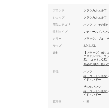
ブランド
クラシカルエルフ
ショップ
クラシカルエルフ
商品カテゴリ
パンツ
／
その他
性別タイプ
レディース
(
パン
カラー
ブラック、ブル―
サイズ
S,M,L,XL
素材
【ブラック】ポリエ
エステル70%、コ
5%、コットン25%
商品のお取り扱い
特徴
パンツ
綿・コットン素材
イド・バギー
その他パンツ
綿・コットン素材
イド・バギー
原産国
中国