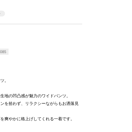
085
ンツ。
ー生地の凹凸感が魅力のワイドパンツ。
インを拾わず、リラクシーながらもお洒落見
グを爽やかに格上げしてくれる一着です。