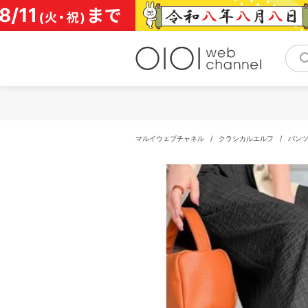
コ
ン
テ
ン
ツ
へ
ス
キ
ッ
プ
マルイウェブチャネル
/
クラシカルエルフ
/
パン