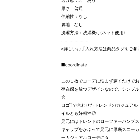
透け感：若干あり
厚さ：普通
伸縮性：なし
裏地：なし
洗濯方法：洗濯機可(ネット使用)
……………………
※詳しいお手入れ方法は商品タグをご参
■coordinate
この１枚でコーデに悩まず穿くだけでお
存在感を放つデザインなので、シンプ
☆
ロゴTで合わせたトレンドのカジュアル
イルとも好相性◎
足元にはトレンドのローファーパンプス
キャップをかぶって足元に厚底スニー
ーカジュアルコーデに☆