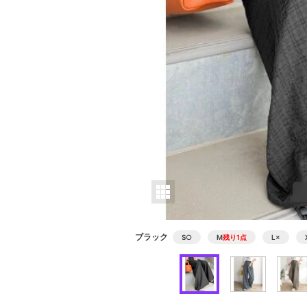
ブラック
S
○
M
残り1点
L
×