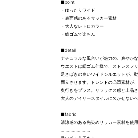
■point
・ゆったりワイド
・表面感のあるサッカー素材
・大人なレトロカラー
・総ゴムで楽ちん
■detail
ナチュラルな風合いが魅力の、爽やか
ウエストは総ゴム仕様で、ストレスフ
足さばきの良いワイドシルエットが、
両立させます。トレンドの凸凹素材が
奥行きをプラス。リラックス感と上品
大人のデイリースタイルに欠かせない
■fabric
清涼感のある先染めサッカー素材を使
……………………