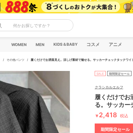
何かお探しですか？
コスメ
アニメ
KIDS＆BABY
WOMEN
MEN
ツ
/
その他パンツ
/
履くだけでお洒落見え。涼しげ素材で魅せる。サッカーチェックタックワイ
SALE
期間限定セール
クラシカルエルフ
履くだけでお
る。サッカー
2,418
￥
税込
期間限定セール