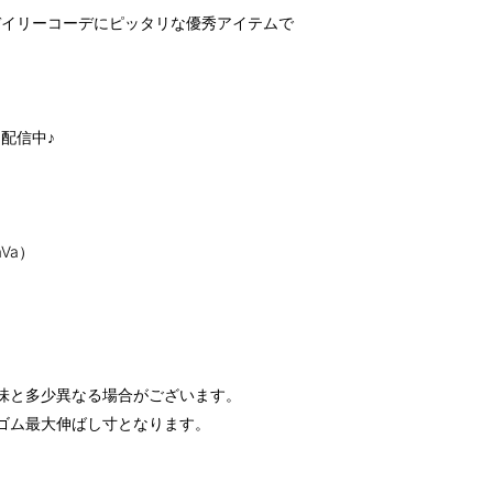
デイリーコーデにピッタリな優秀アイテムで
配信中♪
JaVa）
味と多少異なる場合がございます。
ゴム最大伸ばし寸となります。