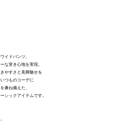
なワイドパンツ。
リーな穿き心地を実現。
動きやすさと美脚魅せを
、いつものコーデに
さを兼ね備えた、
ベーシックアイテムです。
用。