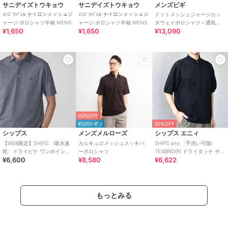
サニデイズトウキョウ
サニデイズトウキョウ
メンズビギ
ﾒﾝｽﾞｱﾊﾟﾚﾙ ナイロンメッシュジ
ﾒﾝｽﾞｱﾊﾟﾚﾙ ナイロンメッシュジ
ドットメッシュジャージカッ
ャージ ポロシャツ半袖 MENS
ャージ ポロシャツ半袖 MENS
タウェイポロシャツ＜通気
¥1,650
¥1,650
¥13,090
性、接触冷感＞
40%OFF
¥500ｸｰﾎﾟﾝ
30%OFF
シップス
メンズメルローズ
シップス エニィ
【WEB限定】SHIPS:〈吸水速
カルキュロメッシュスッキパ
SHIPS any:〈手洗い可能〉
乾〉ドライピケ ワンポイント
ーポロシャツ
TEXBRID(R) ドライタッチ サマ
¥6,600
¥8,580
¥6,622
ロゴ ワイドカラー ポロシャツ
ー ニット 半袖 ポロシャ
もっとみる