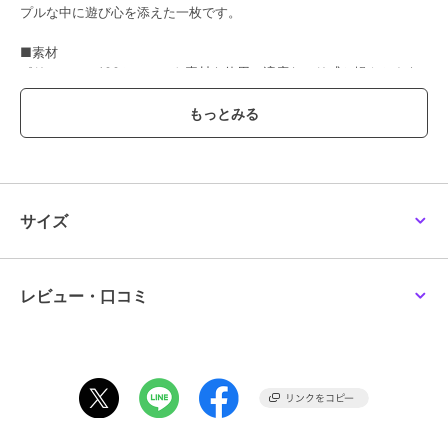
プルな中に遊び心を添えた一枚です。
■素材
ポリエステル100％のニット素材を使用。適度なハリ感と軽やかさを
兼ね備え、ストレッチ性にも優れているため、動きやすく快適な着心
地が特徴です。家庭で手洗い可能で、デイリーに扱いやすいのも魅力
です。
■デザイン
ダレにくい構造で、すっきりとしたシルエットをキープ。下前立てに
配色を施し、さりげないアクセントをプラスしています。シンプルな
サイズ
がらも細部にこだわったデザインです。
■カラー
ブラック、グレージュ、グリーンの3色展開。
レビュー・口コミ
■シーズン
2026年春夏商品
Model：身長174cm バスト89cm ウェスト77cm ヒップ90cm Size : L
Staff：身長174cm