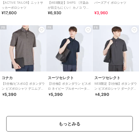
【ACTIVE TAILOR】ニットサ
【WEB限定】SHIPS:〈汗染み
バーズアイ ポロシャツ
ッカーポロシャツ
が目立ちにくい〉カノコ ワン
¥17,600
¥6,930
¥3,960
ポイント ポロシャツ
PR
PR
PR
コナカ
スーツセレクト
スーツセレクト
【5分袖/ビスポロ】ボタンダウ
【5分袖】ボタンダウン ビスポ
WEB限定【5分袖】ボタンダウ
ン ビズポロシャツ デニムブラ
ロ ネイビー プルオーバータイ
ン ビズポロシャツ ダークグレ
ウン ノーアイロン プルオーバ
プ ポロシャツ
ー ノーアイロン ストレッチ 形
5,390
5,390
4,290
¥
¥
¥
ータイプ
態安定
もっとみる