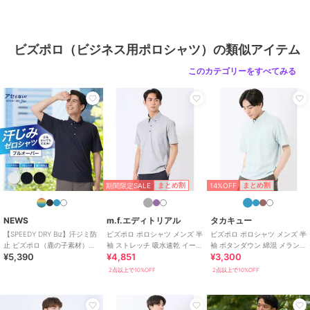
ビズポロ（ビジネス用ポロシャツ）の類似アイテム
このカテゴリーをすべてみる
期間限定SALE
14%OFF
まとめ割
まとめ割
NEWS
m.f.エディトリアル
タカキュー
【SPEEDY DRY Biz】汗ジミ防
ビズポロ ポロシャツ メンズ 半
ビズポロ ポロシャツ メンズ 半
止 ビズポロ（鹿の子素材）プ
袖 ストレッチ 吸水速乾 イージ
袖 ボタンダウン 綿混 メランジ
¥5,390
¥4,851
¥3,300
ルオーバータイプ
ーケア 綿混 アルティマ クール
鹿の子 クールビズ
ビズ
2点以上で10%OFF
2点以上で10%OFF