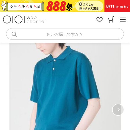
コ
ン
テ
ン
ツ
へ
何かお探しですか？
ス
キ
ッ
プ