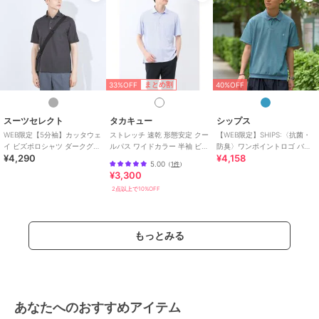
33%OFF
まとめ割
40%OFF
スーツセレクト
タカキュー
シップス
WEB限定【5分袖】カッタウェ
ストレッチ 速乾 形態安定 クー
【WEB限定】SHIPS:〈抗菌・
イ ビズポロシャツ ダークグレ
ルパス ワイドカラー 半袖 ビズ
防臭〉ワンポイントロゴ バー
¥4,290
¥4,158
ー ノーアイロン ストレッチ 形
ポロ ポロシャツ クールビズ メ
ズアイ 半袖 ポロシャツ
5.00
（
1件
）
態安定
ンズ
¥3,300
2点以上で10%OFF
もっとみる
あなたへのおすすめアイテム