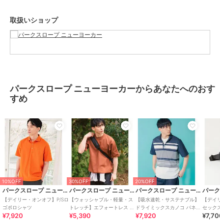
■洗濯表示
漂白不可、 タンブル乾燥不可、 日陰平干し乾燥、 アイロンは150℃
取扱いショップ
まで、 弱いドライクリーニング（石油系）可、 非常に弱いウェット
クリーニング可
ブランド
パークスロープ ニューヨーカー
ショップ
パークスロープ ニューヨーカー
パークスロープ ニューヨーカーからあなたへのおす
商品カテゴリ
トップス
／
ビズポロ（ビジネス
すめ
用ポロシャツ）
性別タイプ
メンズ
トップス
／
ビズポロ（ビジネス
用ポロシャツ）
カラー
グリーン、ブラック、グレージュ
サイズ
S,M,L,XL
10%OFF
30%OFF
20%OFF
素材
ポリエステル100%
パークスロープ ニューヨーカー
パークスロープ ニューヨーカー
パークスロープ ニューヨーカー
商品のお取り扱い方法
【デイリー・オンオフ】P/Sロ
【ウォッシャブル・軽量・ス
【吸水速乾・サステナブル】
【デイ
ゴポロシャツ
トレッチ】エフォートレス ク
ドライミックスカノコ パネル
セック
原産国
中国
¥7,920
¥5,390
¥7,920
¥7,7
ルーネックニッ
ボーダーポロシ