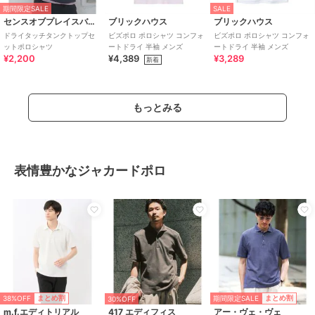
期間限定SALE
SALE
センスオブプレイスバイアーバンリサーチ
ブリックハウス
ブリックハウス
ドライタッチタンクトップセ
ビズポロ ポロシャツ コンフォ
ビズポロ ポロシャツ コンフォ
ットポロシャツ
ートドライ 半袖 メンズ
ートドライ 半袖 メンズ
¥2,200
¥4,389
¥3,289
新着
もっとみる
表情豊かなジャカードポロ
38%OFF
期間限定SALE
まとめ割
まとめ割
30%OFF
m.f.エディトリアル
417 エディフィス
アー・ヴェ・ヴェ