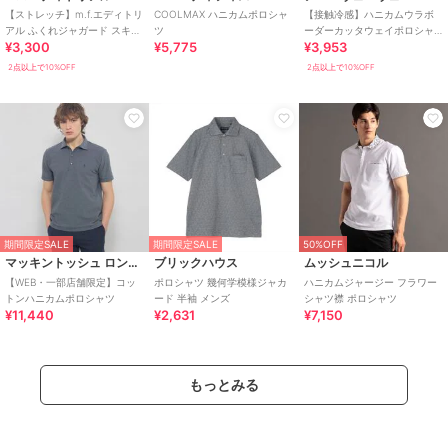
【ストレッチ】m.f.エディトリ
COOLMAX ハニカムポロシャ
【接触冷感】ハニカムウラボ
アル ふくれジャガード スキッ
ツ
ーダーカッタウェイポロシャ
¥3,300
¥5,775
¥3,953
パー半袖ポロシャツ
ツ〈洗濯機で洗える/イージー
ケア/ストレッチ〉
2点以上で10%OFF
2点以上で10%OFF
期間限定SALE
期間限定SALE
50%OFF
マッキントッシュ ロンドン
ブリックハウス
ムッシュニコル
【WEB・一部店舗限定】コッ
ポロシャツ 幾何学模様ジャカ
ハニカムジャージー フラワー
トンハニカムポロシャツ
ード 半袖 メンズ
シャツ襟 ポロシャツ
¥11,440
¥2,631
¥7,150
もっとみる