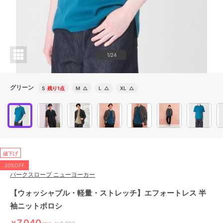
1/24
グリーン
S
残り1点
M
△
L
△
XL
△
値下げ
20%OFF
パークスロープ ニューヨーカー
【ウォッシャブル・軽量・ストレッチ】エフォートレス 半
袖ニットポロシ
7,040