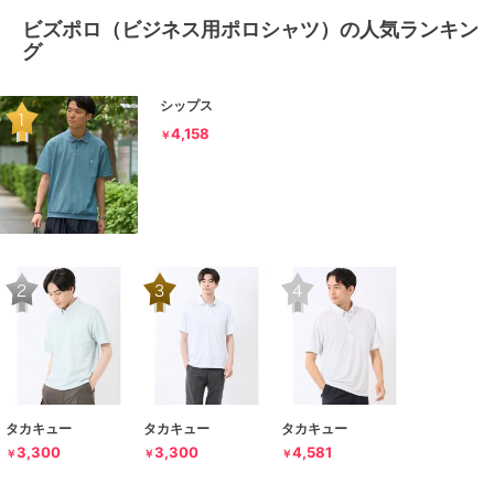
ビズポロ（ビジネス用ポロシャツ）の人気ランキン
グ
シップス
4,158
￥
タカキュー
タカキュー
タカキュー
3,300
3,300
4,581
￥
￥
￥