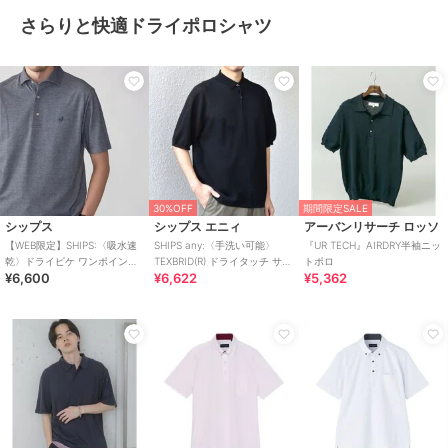
さらりと快適ドライポロシャツ
30%OFF
期間限定SALE
シップス
シップス エニィ
アーバンリサーチ ロッソ
【WEB限定】SHIPS:〈吸水速
SHIPS any:〈手洗い可能〉
『UR TECH』AIRDRY半袖ニッ
乾〉ドライピケ ワンポイント
TEXBRID(R) ドライタッチ サマ
トポロ
¥6,600
¥6,622
¥5,362
ロゴ ワイドカラー ポロシャツ
ー ニット 半袖 ポロシャ