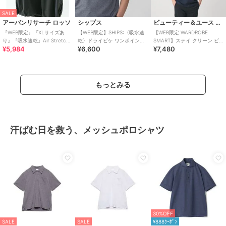
SALE
アーバンリサーチ ロッソ
シップス
ビューティー＆ユース ユナイテッドアローズ
『WEB限定』『XLサイズあ
【WEB限定】SHIPS:〈吸水速
【WEB限定 WARDROBE
り』『吸水速乾』Air Stretch
乾〉ドライピケ ワンポイント
SMART】ステイ クリーン ピ
¥5,984
¥6,600
¥7,480
ポロシャツ
ロゴ ワイドカラー ポロシャツ
ケ BD ポロシャツ【抗菌防臭】
もっとみる
汗ばむ日を救う、メッシュポロシャツ
30%OFF
SALE
SALE
¥888ｸｰﾎﾟﾝ