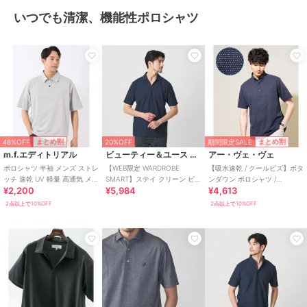
いつでも清潔、機能性ポロシャツ
48%OFF
期間限定SALE
まとめ割
まとめ割
20%OFF
m.f.エディトリアル
ビューティー＆ユース ユナイテッドアローズ
アー・ヴェ・ヴェ
ポロシャツ 半袖 メンズ ストレ
【WEB限定 WARDROBE
【吸水速乾 / クールビズ】ボタ
ッチ 速乾 UV 軽量 高通気 メッ
SMART】ステイ クリーン ピ
ンダウン ポロシャツ /
¥2,200
¥5,984
¥4,613
シュ 無地 ややゆったり
ケ スキッパー ポロシャツ【抗
ALTMA（アルティマ）
菌防臭
2点以上で10%OFF
2点以上で10%OFF