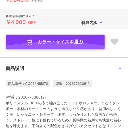
￥
￥8,800
税込
各種特典利用でさらに
￥4,000
OFF
特典内訳
カラー・サイズを選ぶ
商品説明
商品番号：CG024-55878
型番：202677638612
[型番：202677638612]
ポリエステル100％の糸で編み立てたニットポロシャツ。まるでダン
ボール素材のカットソーのような適度なハリ感があり、型崩れしにく
く美しいシルエットをキープします。しっかりとした質感ながら軽
く、ストレッチ性にも優れているため、長時間の着用でも快適な着心
地を叶えます。下前立ての配色がさりげないアクセントとなり、シン