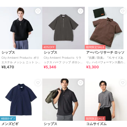
40%OFF
期間限定SALE
シップス
シップス
アーバンリサーチ ロッソ
City Ambient Products: ポリ
City Ambient Products: リラ
『抗菌 / 防臭』『XLサイズあ
エステル メッシュ ニット ショ
ックス ハーフ ジップ ポロシャ
り』ハイパフォーマンス鹿の
¥8,470
¥5,346
¥3,300
ートスリーブ ポロ
ツ
子ポロシャツ
¥888ｸｰﾎﾟﾝ
期間限定SALE
メンズビギ
シップス
コムサイズム