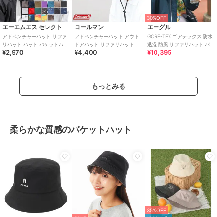
30%OFF
エーエムエス セレクト
コールマン
エーグル
アドベンチャーハット サファ
アドベンチャーハット アウト
GORE-TEX ゴアテックス 防水
リハット ハット バケットハッ
ドアハット サファリハット バ
透湿 防風 サファリハット バケ
¥2,970
¥4,400
¥10,395
ト 撥水 帽子 水陸両用 UVカッ
ケットハット 帽子 カジュアル
ットハット
ト
あご紐
もっとみる
柔らかな質感のバケットハット
35%OFF