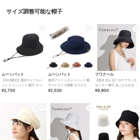
サイズ調整可能な帽子
ムーンバット
ムーンバット
フワクール
【WEB限定】撥水サイクルハ
撥水アドベンチャーハット 帽
【遮光 洗える】カサブランカ
ット レインハット 帽子 小つば
子 UV サイズ調整 カラビナ付
セーラー 帽子 あごひも付き
¥2,750
¥2,530
¥9,900
UV サイズ調整 紐付き ユニセ
き 紐付き メッシュ ユニセック
UV サイズ調整
ックス
ス