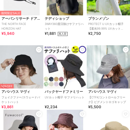
期間限定SALE
アーバンリサーチ ドアーズ
テディショップ
ブランメゾン
THE NORTH FACE
3WAY360度日除けサファリハ
PROTECT U UVカット帽子
HORIZON HAT
ット
【遮光99.99% UVカット
¥5,940
¥1,881
¥2,750
99.9%】
再入荷
10%OFF
アバハウス マヴィ
バックヤードファミリー
アバハウス マヴィ
フェイクファー/スウェードバ
UVカット帽子 サファリハット
【CTFK/コントロールフリー
ケットハット
ク】ピグメントロゴキャップ
¥3,861
¥2,234
¥5,500