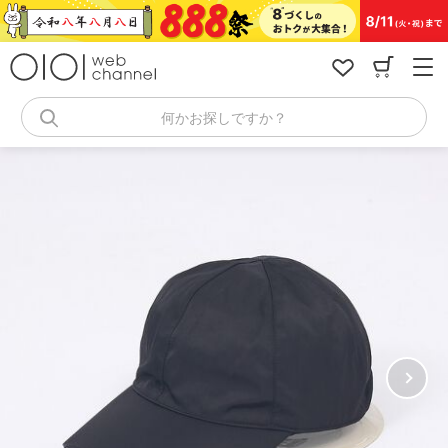
コ
ン
テ
ン
ツ
へ
何かお探しですか？
ス
キ
ッ
プ