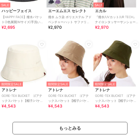
SALE
SALE
ハッピーフェイス
エーエムエス セレクト
エカル
【HAPPY FACE】撥水バケッ
撥水 ムラ染 ポリエステル アド
『撥水/UVカット/UR TECH』
ト(3色展開/Mサイズ/手洗い可/
ベンチャーハット サファリハ
ナイロンタッサーサンシェー
¥2,695
¥2,970
¥2,970
通期)
ット アウトドアハット UVカ
ドハット
ット
期間限定SALE
期間限定SALE
期間限定SALE
アトレナ
アトレナ
アトレナ
GORE-TEX BUCKET ゴアテ
GORE-TEX BUCKET ゴアテ
GORE-TEX BUCKET ゴアテ
ックスバケット【帽子/バケッ
ックスバケット【帽子/バケッ
ックスバケット【帽子/バケッ
¥4,543
¥4,543
¥4,543
トハット/撥水/ゴアテックス/梅
トハット/撥水/ゴアテックス/梅
トハット/撥水/ゴアテックス/梅
雨
雨
雨
もっとみる