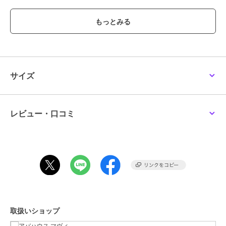
【detail】
・サイズ調整可能なバックベルト付き。
・ステッチワークを最小限にすることで、素材の持つしなやかさと光
沢がより際立ちます。
・バッグの中にコンパクトに収納してもシワになりにくく、旅行やデ
イリーユースの強い味方に。
サイズ
【styling】
シャツやジャケットなどの、きれいめなアイテムの外しとして取り入
れるのが今季の気分。
あえてフェミニンなワンピースと合わせて、モードなニュアンスを足
レビュー・口コミ
すのもおすすめです。
ヘアスタイルを選ばず、パッと被るだけでコーディネートが整う、忙
しい朝の救世主的アイテム！
ブランド
アバハウス マヴィ
ショップ
アバハウス マヴィ
商品カテゴリ
帽子
／
その他帽子
取扱いショップ
性別タイプ
レディース