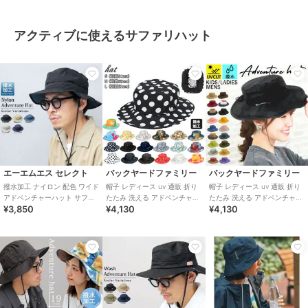
アクティブに使えるサファリハット
エーエムエス セレクト
バックヤードファミリー
バックヤードファミリー
撥水加工 ナイロン 配色 ワイド
帽子 レディース uv 通販 折り
帽子 レディース uv 通販 折り
アドベンチャーハット サファ
たたみ 洗える アドベンチャー
たたみ 洗える アドベンチャー
¥3,850
¥4,130
¥4,130
リハット アウトドアハット ハ
ハット サファリハット UVカ
ハット サファリハット UVカ
ット
ット
ット