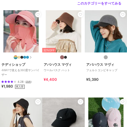
このカテゴリーをすべてみる
32%OFF
テディショップ
アバハウス マヴィ
アバハウス マヴィ
4WAYで使える360度サンバイ
ウールバスク ハット
フェルトコンビキャップ
ザー
¥4,400
¥5,390
4.28
（
35件
）
¥1,980
再入荷