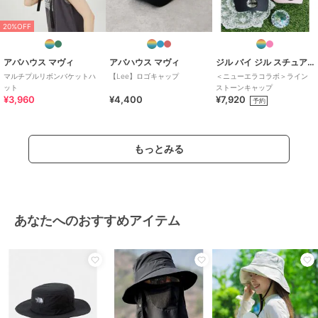
20%OFF
アバハウス マヴィ
アバハウス マヴィ
ジル バイ ジル スチュアート
マルチプルリボンバケットハ
【Lee】ロゴキャップ
＜ニューエラコラボ＞ライン
ット
ストーンキャップ
¥3,960
¥4,400
¥7,920
予約
もっとみる
あなたへのおすすめアイテム