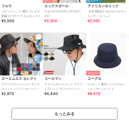
SALE
¥200ｸｰﾎﾟﾝ
フルラ
エックスガール
アメリカンホリック
バケットハット 帽子 UV ロゴ
X-girl REVERSIBLE BUCKET
【WEB限定】Moomin UVカッ
刺繍 ロゴテープ ユニセックス
HAT
トバケットハット
¥5,500
¥3,300
¥2,592
30%OFF
エーエムエス セレクト
コールマン
エーグル
アドベンチャーハット サファ
アドベンチャーハット アウト
UVカット 撥水 パッカブルハ
リハット ハット バケットハッ
ドアハット サファリハット バ
ット バケットハット
¥2,970
¥4,400
¥8,470
ト 撥水 帽子 水陸両用 UVカッ
ケットハット 帽子 カジュアル
ト
あご紐
もっとみる