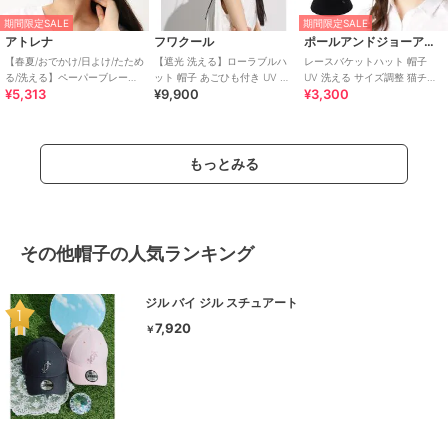
期間限定SALE
期間限定SALE
アトレナ
フワクール
ポールアンドジョーアクセソワ
【春夏/おでかけ/日よけ/たため
【遮光 洗える】ローラブルハ
レースバケットハット 帽子
る/洗える】ペーパーブレード
ット 帽子 あごひも付き UV サ
UV 洗える サイズ調整 猫チャ
¥5,313
¥9,900
¥3,300
キャスケットサイズ調整可
イズ調整
ーム付き
もっとみる
その他帽子の人気ランキング
ジル バイ ジル スチュアート
7,920
￥