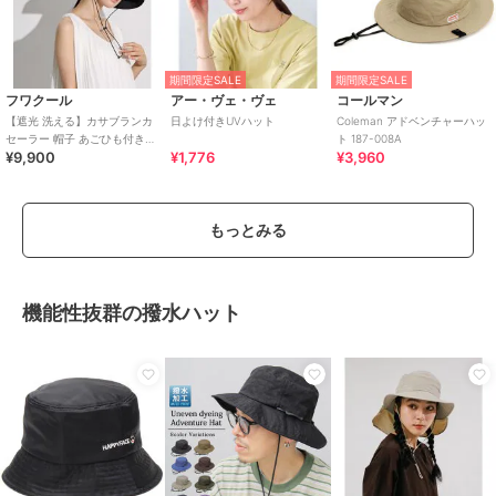
期間限定SALE
期間限定SALE
フワクール
アー・ヴェ・ヴェ
コールマン
【遮光 洗える】カサブランカ
日よけ付きUVハット
Coleman アドベンチャーハッ
セーラー 帽子 あごひも付き
ト 187-008A
¥9,900
¥1,776
¥3,960
UV サイズ調整
もっとみる
機能性抜群の撥水ハット