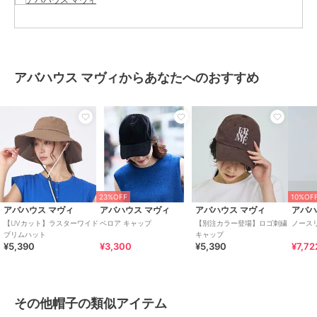
帽子
／
その他帽子
カラー
ブラック、モカ
サイズ
F
素材
本体：ポリエステル60% ナイロン
アバハウス マヴィからあなたへのおすすめ
40% 裏地：ナイロン85% ポリウレ
タン15%
商品のお取り扱い方法
原産国
中国
23%OFF
10%OF
アバハウス マヴィ
アバハウス マヴィ
アバハウス マヴィ
アバハ
【UVカット】ラスターワイド
ベロア キャップ
【別注カラー登場】ロゴ刺繍
ノース
ブリムハット
キャップ
¥5,390
¥3,300
¥5,390
¥7,72
その他帽子の類似アイテム