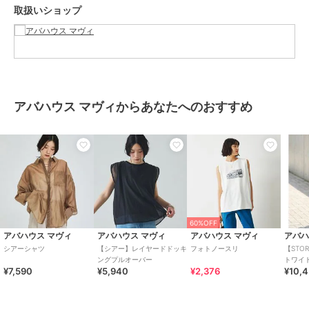
取扱いショップ
カラー
オフホワイト、アイボリー、ブラ
ック、モカ、サックスブルー
サイズ
F
素材
ポリエステル100%
商品のお取り扱い方法
アバハウス マヴィからあなたへのおすすめ
お手入れ
洗濯機可
原産国
中国
60%OFF
アバハウス マヴィ
アバハウス マヴィ
アバハウス マヴィ
アバハ
シアーシャツ
【シアー】レイヤードドッキ
フォトノースリ
【STO
ングプルオーバー
トワイ
¥7,590
¥5,940
¥2,376
¥10,