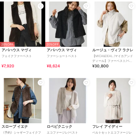
20%OFF
20%OFF
アバハウス マヴィ
アバハウス マヴィ
ルージュ・ヴィフ ラクレ
フェイクファーベスト
ファーショートベスト
【MICA&DEAL /マイカアンド
ディール】ファーベスト/ベス
¥7,920
¥8,624
¥30,800
ト/ファー/レイ
スローブ イエナ
ロペピクニック
フレイ アイディー
《予約》シャギーフェイクフ
エコファージレ/ベスト
ベルトセットエコファージレ