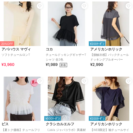
20%OFF
¥200ｸｰﾎﾟﾝ
アバハウス マヴィ
コカ
アメリカンホリック
ソフトチュールロンT
チュールドッキングギャザーT
【接触冷感】バックチュール
シャツ 全2色
ドッキングプルオーバー
¥3,960
¥1,989
¥2,990
新着
¥500ｸｰﾎﾟﾝ
¥200ｸｰﾎﾟﾝ
ビス
クラシカルエルフ
アメリカンホリック
【夏トク価格】チュールフリ
《JaVa ジャバコラボ》異素材
【WEB限定】袖チュールサイ