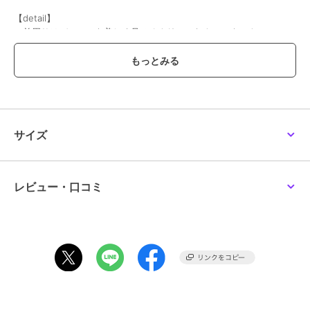
【detail】
・首周りはデコルテを美しく見せるクリーンなクルーネック。
・袖口や裾の繊細な始末が、レイヤードした際にも重たく見えず、軽
やかな印象を与えてくれます。
・ストレッチ性の高いフライス編みなので、着心地も抜群。
【styling】
カップ付きのキャミソールを合わせたヘルシーな着こなしはもちろ
ん、ジレやジャケットのインナーとしても優秀。
サイズ
スラックスでモードに、デニムでカジュアルにと、合わせるボトムを
選びません。
レビュー・口コミ
ブランド
アバハウス マヴィ
ショップ
アバハウス マヴィ
商品カテゴリ
トップス
／
Tシャツ・カットソ
ー
性別タイプ
レディース
トップス
／
Tシャツ・カットソ
ー