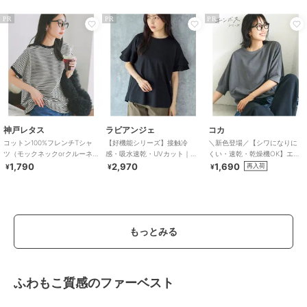
PR
PR
PR
神戸レタス
ラビアンジェ
コカ
コットン100%フレンチTシャ
【好機能シリーズ】接触冷
＼新色登場／【シワになりに
ツ（モックネックorクルーネ
感・吸水速乾・UVカット｜フ
くい・速乾・乾燥機OK】エン
ック） [C4819]
レアスリーブタックプルオー
ボスドルマントップス 全5色
1,790
2,970
1,690
再入荷
¥
¥
¥
バー｜華奢見え
もっとみる
ふわもこ質感のファーベスト