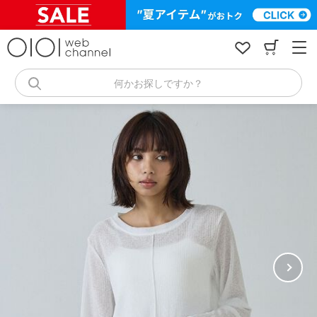
コ
ン
テ
ン
ツ
へ
何かお探しですか？
ス
キ
ッ
プ