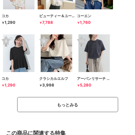
コカ
ビューティー＆ユース ユナイテッドアローズ
コーエン
1,290
7,788
1,760
￥
￥
￥
コカ
クラシカルエルフ
アーバンリサーチ ドアーズ
1,290
3,998
5,280
￥
￥
￥
もっとみる
この商品に関連する特集