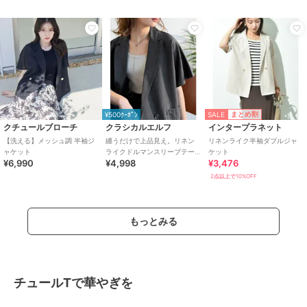
ダブルジャケット
SALE
まとめ割
¥500ｸｰﾎﾟﾝ
クチュールブローチ
クラシカルエルフ
インタープラネット
【洗える】メッシュ調 半袖ジ
纏うだけで上品見え。リネン
リネンライク半袖ダブルジャ
ャケット
ライクドルマンスリーブテー
ケット
¥6,990
¥4,998
¥3,476
ラードダブルジャケット（半
袖）
2点以上で10%OFF
もっとみる
チュールTで華やぎを