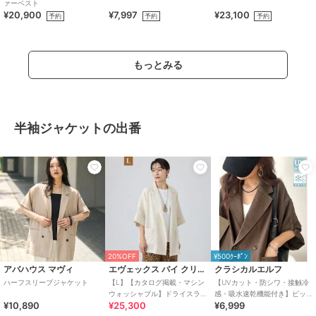
ァーベスト
¥20,900
¥7,997
¥23,100
予約
予約
予約
もっとみる
半袖ジャケットの出番
20%OFF
¥500ｸｰﾎﾟﾝ
アバハウス マヴィ
エヴェックス バイ クリツィア
クラシカルエルフ
ハーフスリーブジャケット
【L】【カタログ掲載・マシン
【UVカット・防シワ・接触冷
ウォッシャブル】ドライスラ
感・吸水速乾機能付き】ビッ
¥10,890
¥25,300
¥6,999
ブハーフスリーブジャケット
グシルエットハーフスリーブ