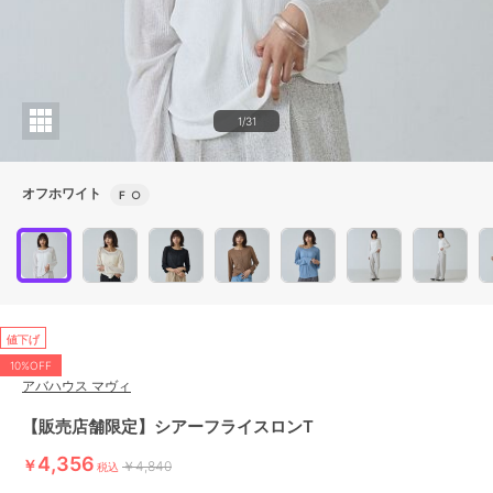
1/31
オフホワイト
F
○
値下げ
10%OFF
アバハウス マヴィ
【販売店舗限定】シアーフライスロンT
4,356
￥
￥4,840
税込