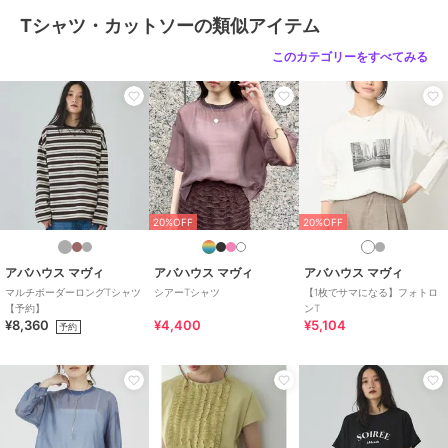
Tシャツ・カットソーの類似アイテム
このカテゴリーをすべてみる
20%OFF
20%OFF
アバハウス マヴィ
アバハウス マヴィ
アバハウス マヴィ
マルチボーダーロングTシャツ
シアーTシャツ
【1枚でサマになる】フォトロ
【予約】
ンT
¥8,360
¥4,400
¥5,104
予約