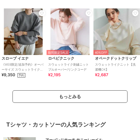
期間限定SALE
40%OFF
スローブ イエナ
ロペピクニック
オペークドットクリップ
《WEB限定/追加予約》オーバ
スウェットライク刺繍ニット
スウェットライクニット【洗
ーサイズ スウェットライクニ
プルオーバー/リンクコーデ
濯機OK】
¥9,350
¥2,195
¥2,687
ット
予約
もっとみる
Tシャツ・カットソーの人気ランキング
アーバンリサーチ サニーレーベル