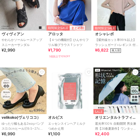
期間限定SALE
まとめ割
期間限定SALE
ヴィヴィアン
アロッタ
オシャレボ
やわらかソールレースアップ
【４つの機能付】ひんやりフ
【紫外線カット率99％以上】
スニーカーサンダル
リル袖ブラウスＴシャツ
ラッシュガード×レギンス 付
¥2,990
¥1,790
¥6,822
き タンキニ
再入荷
3点以上で10%OFF
SALE
velikoko(ヴェリココ）
オルビス
オリエンタルトラフィック
ゆったり幅もある2wayパンプ
エッセンスインヘアミルク
遮光率100％ 自動開閉 男女兼
ス(3.0cmヒール)[19.5~27cm]
つめかえ用
用【26春夏新作】ワンタッチ
¥6,990
¥1,100
¥2,400
ラクチンきれいシューズ
晴雨兼用 折りたたみ傘 /G-
0601