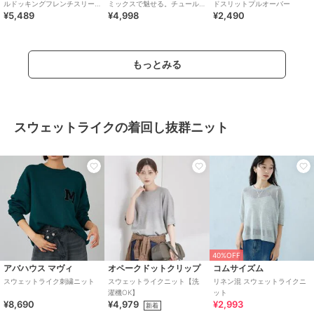
ルドッキングフレンチスリー
ミックスで魅せる。チュール
ドスリットプルオーバー
¥5,489
¥4,998
¥2,490
ブ/UVケア
ドッキング配色ステッチトッ
プス（半袖）
もっとみる
スウェットライクの着回し抜群ニット
40%OFF
アバハウス マヴィ
オペークドットクリップ
コムサイズム
スウェットライク刺繍ニット
スウェットライクニット【洗
リネン混 スウェットライクニ
濯機OK】
ット
¥8,690
¥4,979
¥2,993
新着