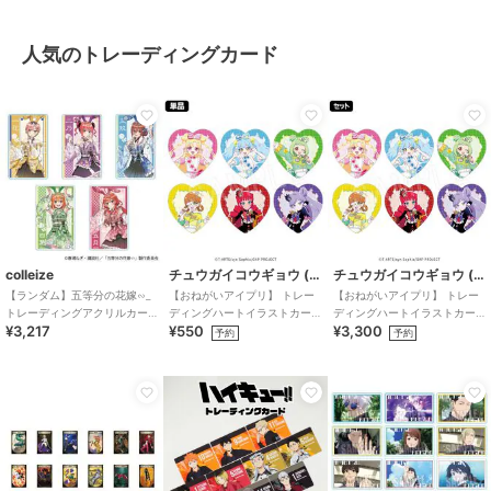
人気のトレーディングカード
colleize
チュウガイコウギョウ (Chugai Mining)
チュウガイコウギョウ (Chugai Mining)
【ランダム】五等分の花嫁∽_
【おねがいアイプリ】 トレー
【おねがいアイプリ】 トレー
トレーディングアクリルカー
ディングハートイラストカー
ディングハートイラストカー
¥3,217
¥550
¥3,300
ド 和装バニーver.【コンプリ
ド （ランダム全6種）
ド （1SET/6個入り）
予約
予約
ートBOX/5