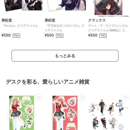
美松堂
美松堂
クラックス
『Re:blue』クリアファイル
『不可抗力のI LOVE YOU』ク
デート・ア・ライブVシングル
リアファイル
クリアファイル 時崎狂三 ゴシ
¥550
¥550
¥550
ックドール
予約
予約
予約
もっとみる
デスクを彩る、愛らしいアニメ雑貨