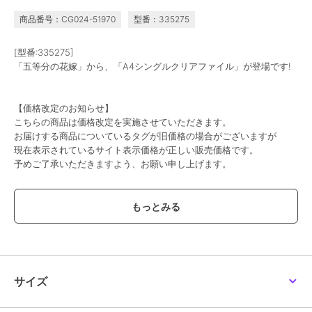
商品番号：CG024-51970
型番：335275
[型番:335275]
「五等分の花嫁」から、「A4シングルクリアファイル」が登場です!
【価格改定のお知らせ】
こちらの商品は価格改定を実施させていただきます。
お届けする商品についているタグが旧価格の場合がございますが
現在表示されているサイト表示価格が正しい販売価格です。
予めご了承いただきますよう、お願い申し上げます。
この商品は、不良品のみ返品を承ります
ブランド
colleize
ショップ
コレイズ
商品カテゴリ
すべてのその他アニメ・ゲーム系
サイズ
グッズ
／
その他アニメ・ゲーム
系グッズ