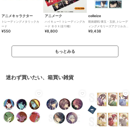
アニメキャラクター
アニメーク
colleize
トレーディングメタリックカ
ハイキュー!! トレーディングカ
呪術廻戦 懐玉・玉折_トレーデ
ード
ード ＢＯＸ(全10種)
ィングメモリーズアクリルカ
¥550
¥8,800
¥9,438
ード【コンプリートBOX／11個
入り】
もっとみる
迷わず買いたい、箱買い雑貨