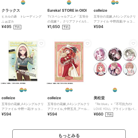
クラックス
Eureka! STORE in OIOI
colleize
ヒカルの碁 トレーディング
TVスペシャルアニメ「五等分
五等分の花嫁_A4シングルクリ
ふぁぼカ
の花嫁＊」クリアファイル5種
アファイル 中野四葉/チョコミ
¥495
¥1,650
¥594
セット
ントGAL
予約
予約
colleize
colleize
美松堂
五等分の花嫁_A4シングルクリ
五等分の花嫁_A4シングルクリ
『Re:blue』×『不可抗力のI
アファイル 中野一花/チョコミ
アファイル_中野五月_アールヌ
LOVE YOU』ブラインド缶バ
¥594
¥594
¥660
ントGAL
ーヴォー
ッジ（全6種）
予約
もっとみる