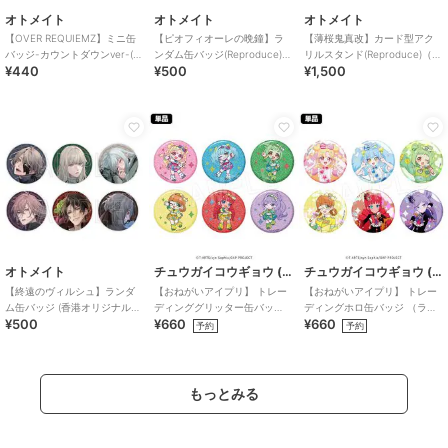
オトメイト
オトメイト
オトメイト
【OVER REQUIEMZ】ミニ缶
【ピオフィオーレの晩鐘】ラ
【薄桜鬼真改】カード型アク
バッジ-カウントダウンver-(ラ
ンダム缶バッジ(Reproduce)
リルスタンド(Reproduce)（ラ
¥440
¥500
¥1,500
ンダム全6種)
（ランダム全5種）
ンダム全6種）
オトメイト
チュウガイコウギョウ (Chugai Mining)
チュウガイコウギョウ (Chugai Mining)
【終遠のヴィルシュ】ランダ
【おねがいアイプリ】 トレー
【おねがいアイプリ】 トレー
ム缶バッジ (香港オリジナル
ディンググリッター缶バッ
ディングホロ缶バッジ （ラン
¥500
¥660
¥660
ver.)（ランダム全6種）
ジ ミニキャラ （ランダム全6
ダム全6種）
予約
予約
種）
もっとみる