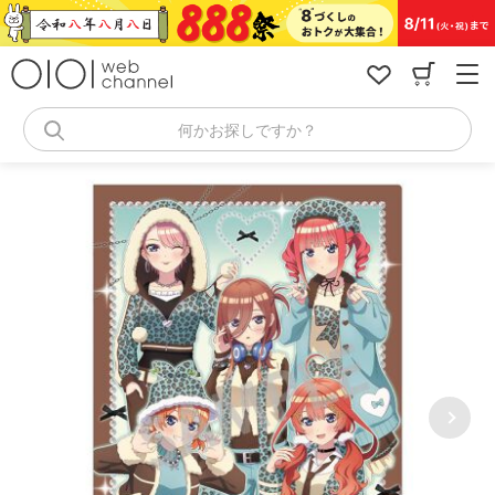
コ
ン
テ
ン
ツ
へ
何かお探しですか？
ス
キ
ッ
プ