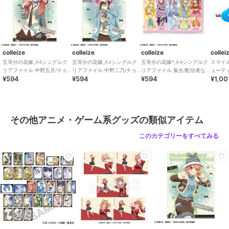
colleize
colleize
colleize
collei
五等分の花嫁_A4シングルク
五等分の花嫁_A4シングルク
五等分の花嫁*_A4シングルク
スマイ
リアファイル 中野五月/チョ
リアファイル 中野二乃/チョ
リアファイル 集合/配信者な
ューテ
¥594
¥594
¥594
¥1,00
コミントGAL
コミントGAL
りきり
リップ2
その他アニメ・ゲーム系グッズの類似アイテム
このカテゴリーをすべてみる