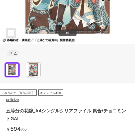
1/2
**
△
不良品以外【返品不可】
キャンセル不可
colleize
五等分の花嫁_A4シングルクリアファイル 集合/チョコミン
トGAL
594
￥
税込