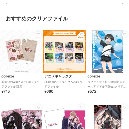
おすすめのクリアファイル
colleize
アニメキャラクター
colleize
五等分の花嫁*_3 o'clock クリ
SHIROBAKO ランダムA4クリ
ラブライブ！虹ヶ咲学園スク
アファイル(五月)
アファイル
ールアイドル同好会_クリアフ
¥715
¥660
¥572
ァイル／高咲 侑