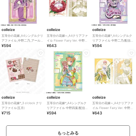
colleize
colleize
colleize
五等分の花嫁_A4シングルクリ
五等分の花嫁∽_A4クリアファ
五等分の花嫁*_A4シングルク
アファイル_中野二乃_アールヌ
イル Flower Fairy Ver. 中野五
リアファイル 中野二乃/配信者
¥594
¥643
¥594
ーヴォー
月
なりきり
colleize
colleize
colleize
五等分の花嫁*_3 o'clock クリ
五等分の花嫁*_A4シングルク
五等分の花嫁∽_A4クリアファ
アファイル(五月)
リアファイル 中野四葉/配信者
イル Flower Fairy Ver. 中野一
¥715
¥594
¥643
なりきり
花
もっとみる