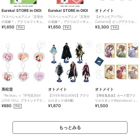
Eureka! STORE in OIOI
Eureka! STORE in OIOI
オトメイト
TVスペシャルアニメ「五等分
TVスペシャルアニメ「五等分
【オランピアソワレ
の花嫁＊」アクリルフィギュ
の花嫁＊」アクリルフィギュ
Catharsis】ビッグアクリルス
¥1,650
¥1,650
¥3,300
ア 四葉
ア 五月
タンド(全7種)
予約
予約
予約
美松堂
オトメイト
オトメイト
『Re:blue』×『不可抗力のI
【OVER REQUIEMZ】アクリ
【薄桜鬼真改】カード型アク
LOVE YOU』ブラインドアク
ルスタンド(全6種)
リルスタンド(Reproduce)（ラ
¥880
¥1,870
¥1,500
リルキーホルダー（全6種）
ンダム全6種）
予約
もっとみる