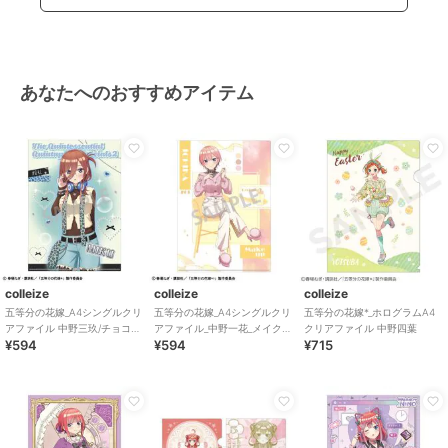
あなたへのおすすめアイテム
colleize
colleize
colleize
五等分の花嫁_A4シングルクリ
五等分の花嫁_A4シングルクリ
五等分の花嫁*_ホログラムA4
アファイル 中野三玖/チョコミ
アファイル_中野一花_メイクア
クリアファイル 中野四葉
¥594
¥594
¥715
ントGAL
ップ