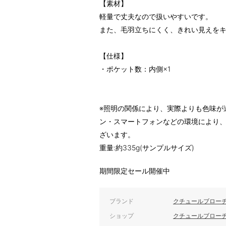
【素材】
軽量で丈夫なので扱いやすいです。
また、毛羽立ちにくく、きれい見えを
【仕様】
・ポケット数：内側×1
※照明の関係により、実際よりも色味が
ン・スマートフォンなどの環境により
ざいます。
重量:約335g(サンプルサイズ)
期間限定セール開催中
ブランド
クチュールブロー
ショップ
クチュールブロー