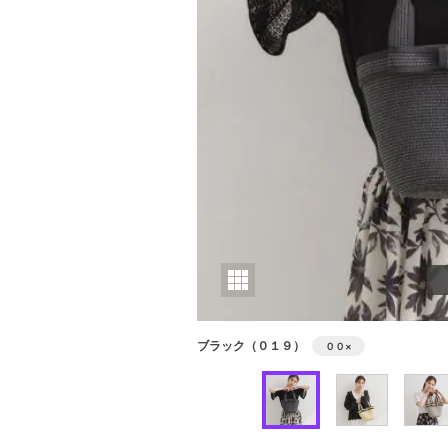
ブラック（０１９）
００
×