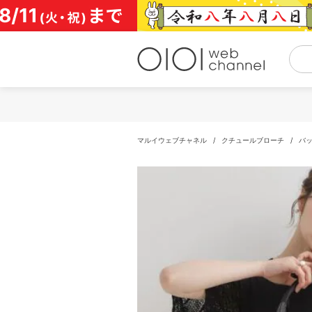
コ
ン
テ
ン
ツ
へ
ス
キ
ッ
プ
マルイウェブチャネル
/
クチュールブローチ
/
バ