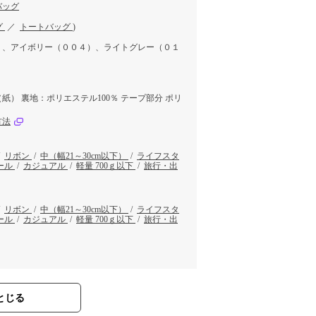
バッグ
グ
／
トートバッグ
)
）、アイボリー（００４）、ライトグレー（０１
紙） 裏地：ポリエステル100％ テープ部分 ポリ
方法
/
リボン
/
中（幅21～30cm以下）
/
ライフスタ
ール
/
カジュアル
/
軽量 700ｇ以下
/
旅行・出
/
リボン
/
中（幅21～30cm以下）
/
ライフスタ
ール
/
カジュアル
/
軽量 700ｇ以下
/
旅行・出
とじる