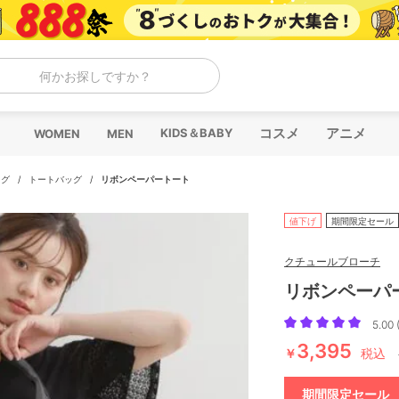
何かお探しですか？
コスメ
アニメ
KIDS＆BABY
WOMEN
MEN
ッグ
/
トートバッグ
/
リボンペーパートート
値下げ
期間限定セール
クチュールブローチ
リボンペーパ
5.00 
3,395
￥
税込
期間限定セール