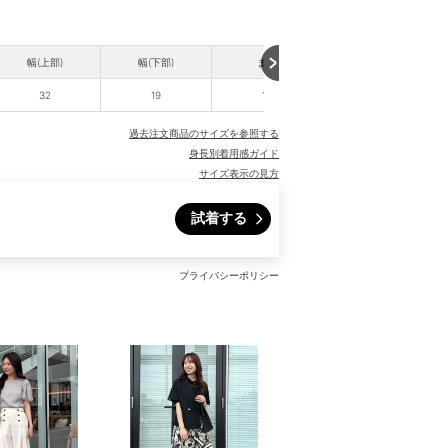
幅(上部)
幅(下部)
まち
持ち手高さ
32
19
13
19
過去注文商品のサイズを参照する
身長別着用感ガイド
サイズ表示の見方
試着する
プライバシーポリシー