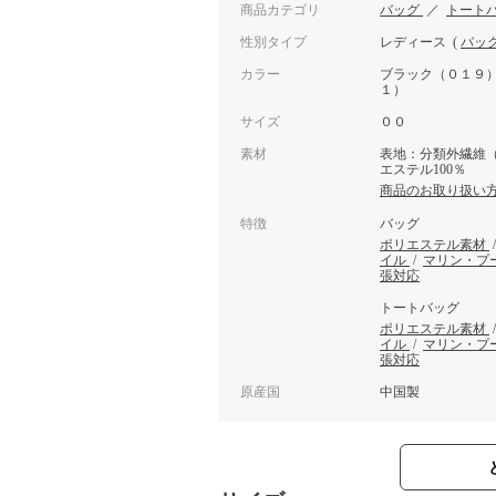
商品カテゴリ
バッグ
／
トート
性別タイプ
レディース
(
バッ
カラー
ブラック（０１９
１）
サイズ
００
素材
表地：分類外繊維（
エステル100％
商品のお取り扱い
特徴
バッグ
ポリエステル素材
イル
/
マリン・プ
張対応
トートバッグ
ポリエステル素材
イル
/
マリン・プ
張対応
原産国
中国製