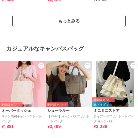
もっとみる
カジュアルなキャンバスバッグ
期間限定SALE
期間限定SALE
期間限定SALE
¥500ｸｰﾎﾟﾝ
オーバータッシェ
シューラルー
ミニミニストア
リボン刺繍キャンバストート
【2WAY】キャンバスフリルト
ティアードフリルトートバッ
バッグ
ートバッグ
グ キャンバス
¥1,881
¥3,799
¥3,089