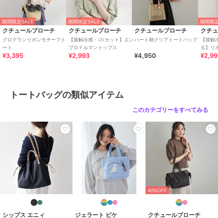
（幅21～30cm以下）
/
ライフス
タイル
/
マリン・プール
/
カジ
期間限定SALE
期間限定SALE
期間限定
ュアル
/
軽量 700ｇ以下
/
旅行・
クチュールブローチ
クチュールブローチ
クチュールブローチ
クチ
出張対応
グログランリボンモチーフト
【接触冷感・UVカット】エン
ハート柄クリアトートバッグ
【接触
ート
ブロドルマントップス
る】リ
¥3,395
¥2,993
¥4,950
¥2,9
ップス
トートバッグ
ポリエステル素材
/
リボン
/
中
（幅21～30cm以下）
/
ライフス
タイル
/
マリン・プール
/
カジ
トートバッグの類似アイテム
ュアル
/
軽量 700ｇ以下
/
旅行・
出張対応
このカテゴリーをすべてみる
原産国
中国製
40%OFF
シップス エニィ
ジェラート ピケ
クチュールブローチ