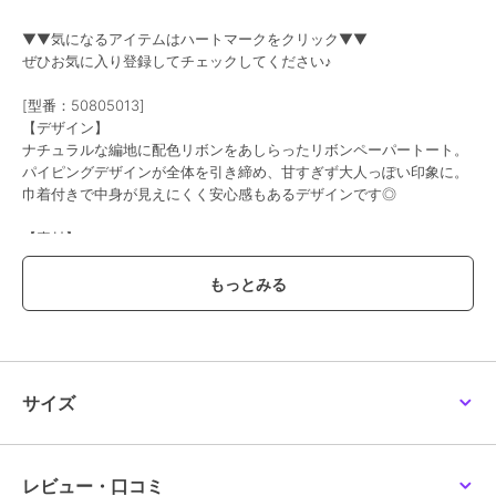
▼▼気になるアイテムはハートマークをクリック▼▼
ぜひお気に入り登録してチェックしてください♪
[型番：50805013]
【デザイン】
ナチュラルな編地に配色リボンをあしらったリボンペーパートート。
パイピングデザインが全体を引き締め、甘すぎず大人っぽい印象に。
巾着付きで中身が見えにくく安心感もあるデザインです◎
【素材】
軽量で丈夫なので扱いやすいです。
また、毛羽立ちにくく、きれい見えをキープしてくれます。
【仕様】
・ポケット数：内側×1
サイズ
※照明の関係により、実際よりも色味が違って見える場合がありま
す。また、パソコン・スマートフォンなどの環境により、若干製品と
画像のカラーが異なる場合もございます。
重量:約335g(サンプルサイズ)
レビュー・口コミ