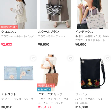
期間限定SALE
クロエンス
ルクールブラン
インデックス
フラワーベールトートバッグ
フラワーモチーフトート
◆【日比谷花壇コラボ】2WAY
フラワー合皮ミドルトート
¥2,633
¥6,600
¥6,600
期間限定SALE
¥888ｸｰﾎﾟﾝ
チャコット
ニナ・ニナ リッチ
フェイラー
フラワーリボンロールケース
【ニナ・ニナ リッチ】ブルー
ハイジ スマホショルダー
ム Ａ４トートバッグ
HE-231368
¥6,050
¥18,480
¥14,300