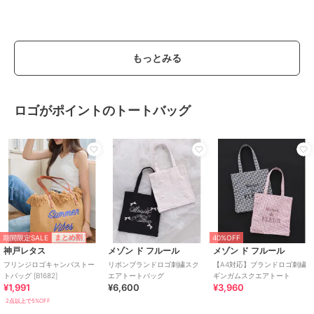
もっとみる
ロゴがポイントのトートバッグ
期間限定SALE
まとめ割
40%OFF
神戸レタス
メゾン ド フルール
メゾン ド フルール
フリンジロゴキャンバストー
リボンブランドロゴ刺繍スク
【A4対応】ブランドロゴ刺繍
トバッグ [B1682]
エアトートバッグ
ギンガムスクエアトート
¥1,991
¥6,600
¥3,960
2点以上で5%OFF