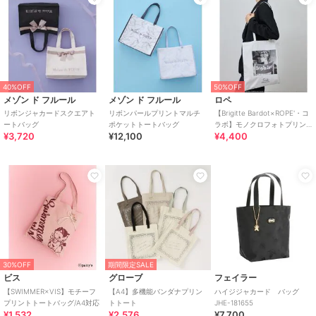
40%OFF
50%OFF
メゾン ド フルール
メゾン ド フルール
ロペ
リボンジャカードスクエアト
リボンパールプリントマルチ
【Brigitte Bardot×ROPE'・コ
ートバッグ
ポケットトートバッグ
ラボ】モノクロフォトプリン
¥3,720
¥12,100
¥4,400
トキャンバストートバッグ【
30%OFF
期間限定SALE
ビス
グローブ
フェイラー
【SWIMMER×VIS】モチーフ
【A4】多機能バンダナプリン
ハイジジャカード バッグ
プリントトートバッグ/A4対応
トトート
JHE-181655
¥1,532
¥2,576
¥7,700