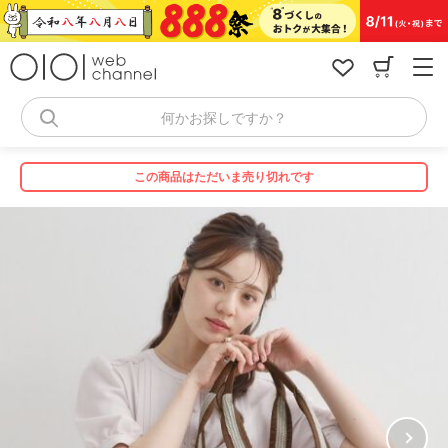
コ
ン
テ
ン
ツ
へ
何かお探しですか？
ス
キ
ッ
この商品はただいま売り切れです
プ