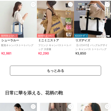
期間限定SALE
期間限定SALE
¥200ｸｰﾎﾟﾝ
シューラルー
ミニミニストア
リズデイズ
配色キャンバストートバッグ
フリンジ キャンバストートバ
【LIZDAYS】バッグルデザイ
ッグ 大容量
ン キャンバス トートバッグ
¥2,981
¥2,290
¥3,850
もっとみる
日常に華を添える、花柄の鞄