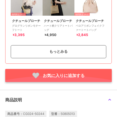
期間限定SALE
期間限定SALE
クチュールブローチ
クチュールブローチ
クチュールブローチ
グログランリボンモチー
ハート柄クリアトートバ
ベロアリボンフェイクフ
フトート
ッグ
ァートートバッグ
3,395
4,950
2,845
¥
¥
¥
もっとみる
お気に入りに追加する
50%OFF
40%OFF
クチュールブローチ
クチュールブローチ
フェイクファーチェーン
サイドリボントートバッ
バッグ
グ
2,475
3,593
¥
¥
商品説明
商品番号：CG024-50244
型番：50805013