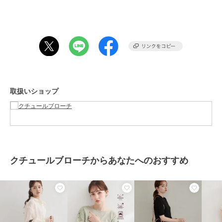
期間限定セール開催中
ブランド
クチュールブローチ
ショップ
クチュールブローチ
商品カテゴリ
バッグ
／
トートバッグ
性別タイプ
レディース
取扱いショップ
バッグ
／
トートバッグ
カラー
ライトグレー（０１１）、アイボ
リー（００４）、ブラック（０１
９）
サイズ
００
クチュールブローチからあなたへのおすすめ
素材
表地：分類外繊維（紙） 裏地：ポ
リエステル100％ テープ部分 ポリ
エステル100％
商品のお取り扱い方法
特徴
バッグ
ポリエステル素材
/
リボン
/
中