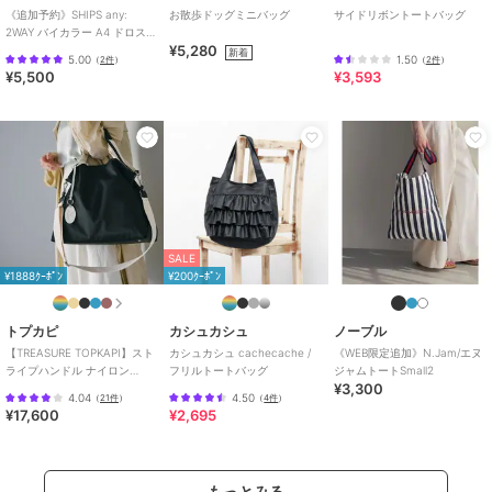
《追加予約》SHIPS any:
お散歩ドッグミニバッグ
サイドリボントートバッグ
2WAY バイカラー A4 ドロスト
¥5,280
トート バッグ
新着
5.00
1.50
（
2件
）
（
2件
）
¥5,500
¥3,593
SALE
¥1888ｸｰﾎﾟﾝ
¥200ｸｰﾎﾟﾝ
トプカピ
カシュカシュ
ノーブル
【TREASURE TOPKAPI】スト
カシュカシュ cachecache /
《WEB限定追加》N.Jam/エヌ
ライプハンドル ナイロン
フリルトートバッグ
ジャムトートSmall2
¥3,300
2way トートバッグ A4対応
4.04
4.50
（
21件
）
（
4件
）
¥17,600
¥2,695
もっとみる