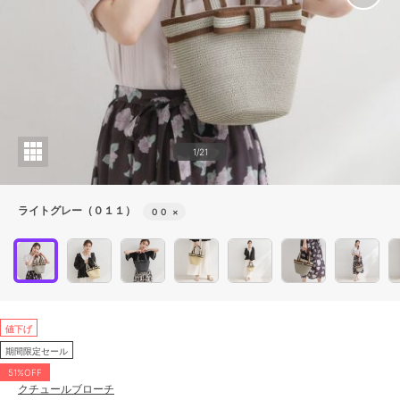
1/21
ライトグレー（０１１）
００
×
値下げ
期間限定セール
51%OFF
クチュールブローチ