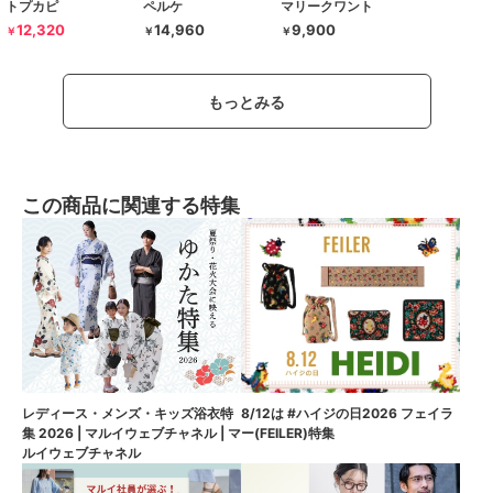
トプカピ
ペルケ
マリークワント
12,320
14,960
9,900
￥
￥
￥
もっとみる
この商品に関連する特集
8/12は #ハイジの日2026 フェイラ
レディース・メンズ・キッズ浴衣特
ー(FEILER)特集
集 2026 | マルイウェブチャネル | マ
ルイウェブチャネル