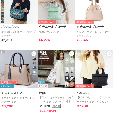
期間限定SALE
期間限定SALE
ポルカポルカ
クチュールブローチ
クチュールブローチ
aristella / e.e.p.ラタイデア プ
リボンかごバッグ
ベロアリボンフェイクファー
チバッグ
トートバッグ
¥2,310
¥4,276
¥2,845
PR
PR
PR
期間限定SALE
期間限定SALE
¥500ｸｰﾎﾟﾝ
まとめ割
ミニミニストア
Wpc.
バルコス
トートバッグ レディースショ
【Wpc.】はっ水トートバッグ
【BARCOS/バルコス】エアリ
ルダーバッグ
エコバッグ サブバッグ 撥水 コ
ートートバッグ（小さめサイ
ンパクト かわいい レディース
ズ）
3,290
1,870
7,700
再入荷
¥
¥
¥
2点以上で10%OFF