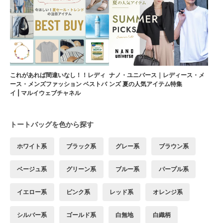
これがあれば間違いなし！！レディ
ナノ・ユニバース｜レディース・メ
ース・メンズファッション ベストバ
ンズ 夏の人気アイテム特集
イ | マルイウェブチャネル
トートバッグを色から探す
ホワイト系
ブラック系
グレー系
ブラウン系
ベージュ系
グリーン系
ブルー系
パープル系
イエロー系
ピンク系
レッド系
オレンジ系
シルバー系
ゴールド系
白無地
白織柄