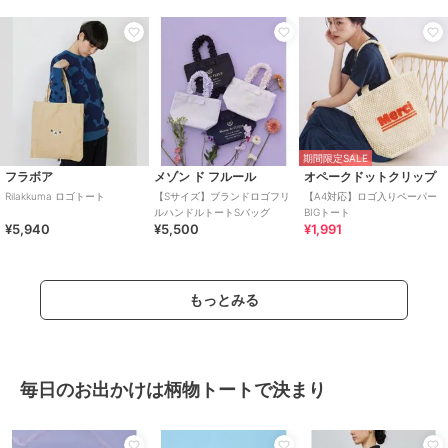
期間限定SALE
フラボア
メゾン ド フルール
オペークドットクリップ
Rilakkuma ロゴトート
【Sサイズ】ブランドロゴフリ
【A4対応】ロゴ入りペーパー
ルハンドルトートSバッグ
BIGトート
¥5,940
¥5,500
¥1,991
もっとみる
毎日のお出かけは柄物トートで決まり