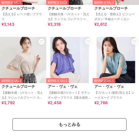
期間限定SALE
期間限定SALE
期間限定SALE
クチュールブローチ
クチュールブローチ
クチュールブローチ
【洗える】レース使いブラウ
【接触冷感・UVカット・洗え
【洗える・着映え】ビジュー
ス
る】ラッフル フレアスリーブ
ボタン 半袖カーディガン
¥3,143
¥3,318
¥2,612
トップス
期間限定SALE
期間限定SALE
期間限定SALE
クチュールブローチ
アー・ヴェ・ヴェ
アー・ヴェ・ヴェ
【接触冷感・UVカット・洗え
【接触冷感/UVカット】サテン
【UVカット/速乾/洗える】レ
る】マジョリカプリーツ スリ
ギャザーブラウス【吸水速乾/
ースヨークブラウス
¥3,792
¥2,458
¥2,766
ーブ トップス
イージーケア】
もっとみる