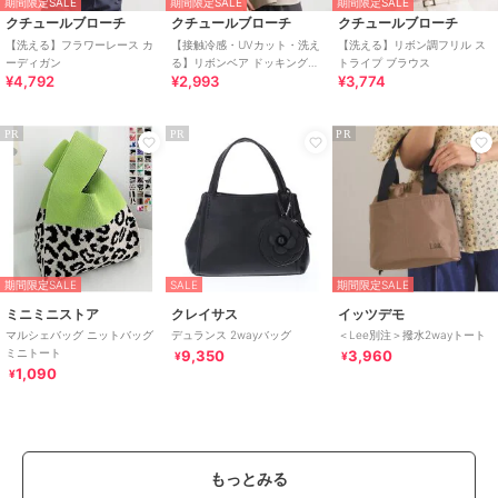
期間限定SALE
期間限定SALE
期間限定SALE
クチュールブローチ
クチュールブローチ
クチュールブローチ
【洗える】フラワーレース カ
【接触冷感・UVカット・洗え
【洗える】リボン調フリル ス
ーディガン
る】リボンベア ドッキングト
トライプ ブラウス
¥4,792
¥2,993
¥3,774
ップス
PR
PR
PR
期間限定SALE
SALE
期間限定SALE
ミニミニストア
クレイサス
イッツデモ
マルシェバッグ ニットバッグ
デュランス 2wayバッグ
＜Lee別注＞撥水2wayトート
ミニトート
9,350
3,960
¥
¥
1,090
¥
もっとみる