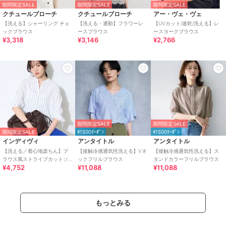
期間限定SALE
期間限定SALE
期間限定SALE
クチュールブローチ
クチュールブローチ
アー・ヴェ・ヴェ
【洗える】シャーリング チェ
【洗える・通勤】フラワーレ
【UVカット/速乾/洗える】レ
ックブラウス
ースブラウス
ースヨークブラウス
¥3,318
¥3,146
¥2,766
期間限定SALE
期間限定SALE
期間限定SALE
¥1500ｸｰﾎﾟﾝ
¥1500ｸｰﾎﾟﾝ
インディヴィ
アンタイトル
アンタイトル
【洗える／着心地楽ちん】ブ
【接触冷感通気性洗える】Vネ
【接触冷感通気性洗える】ス
ラウス風ストライプカットソ
ックフリルブラウス
タンドカラーフリルブラウス
¥4,752
¥11,088
¥11,088
ートップス
もっとみる