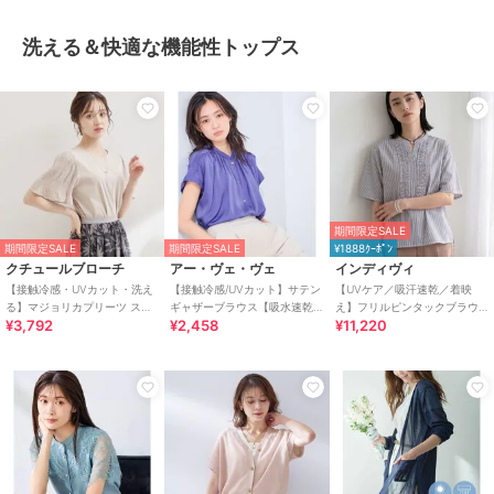
洗える＆快適な機能性トップス
期間限定SALE
期間限定SALE
期間限定SALE
¥1888ｸｰﾎﾟﾝ
クチュールブローチ
アー・ヴェ・ヴェ
インディヴィ
【接触冷感・UVカット・洗え
【接触冷感/UVカット】サテン
【UVケア／吸汗速乾／着映
る】マジョリカプリーツ スリ
ギャザーブラウス【吸水速乾/
え】フリルピンタックブラウ
¥3,792
¥2,458
¥11,220
ーブ トップス
イージーケア】
ス