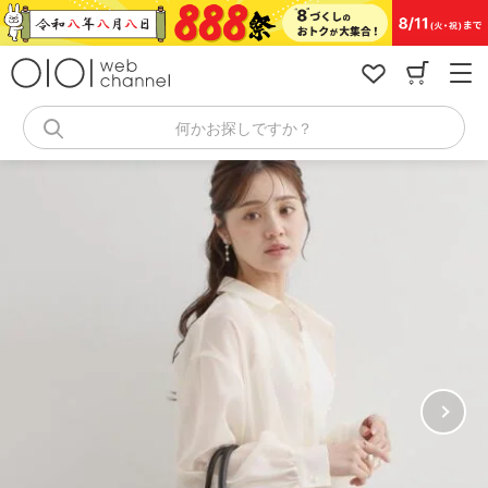
コ
ン
テ
ン
ツ
へ
何かお探しですか？
ス
キ
ッ
プ