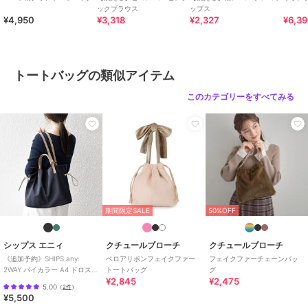
ックブラウス
ップス
¥4,950
¥3,318
¥2,327
¥6,3
トートバッグ
ポリエステル素材
/
リボン
/
中
（幅21～30cm以下）
/
マリン・
プール
/
カジュアル
/
軽量 700ｇ
トートバッグの類似アイテム
以下
/
旅行・出張対応
このカテゴリーをすべてみる
原産国
中国製
期間限定SALE
50%OFF
シップス エニィ
クチュールブローチ
クチュールブローチ
《追加予約》SHIPS any:
ベロアリボンフェイクファー
フェイクファーチェーンバッ
2WAY バイカラー A4 ドロスト
トートバッグ
グ
¥2,845
¥2,475
トート バッグ
5.00
（
2件
）
¥5,500