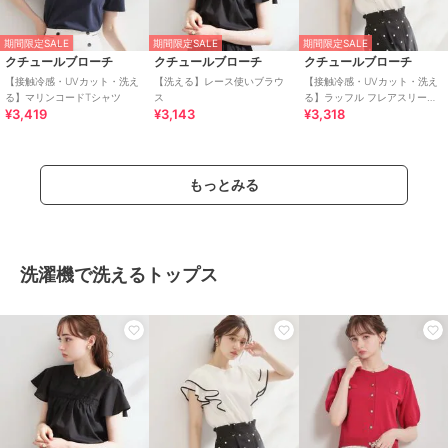
期間限定SALE
期間限定SALE
期間限定SALE
クチュールブローチ
クチュールブローチ
クチュールブローチ
【接触冷感・UVカット・洗え
【洗える】レース使いブラウ
【接触冷感・UVカット・洗え
る】マリンコードTシャツ
ス
る】ラッフル フレアスリーブ
¥3,419
¥3,143
¥3,318
トップス
もっとみる
洗濯機で洗えるトップス