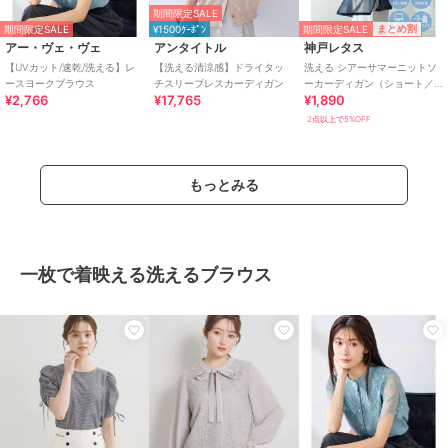
期間限定SALE
期間限定SALE
まとめ割
期間限定SALE
¥1500ｸｰﾎﾟﾝ
アー・ヴェ・ヴェ
アンタイトル
神戸レタス
【UVカット/速乾/洗える】レ
【洗える清涼感】ドライタッ
洗える シアーサマーニットソ
ースヨークブラウス
チスリーブレスカーディガン
ーカーディガン（ショート／
¥2,766
¥17,765
¥1,890
ミディアム／ロング）
[C3703]
2点以上で5%OFF
もっとみる
一枚で着映える洗えるブラウス