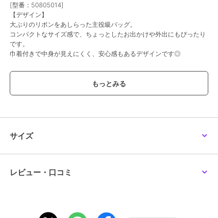
[型番：50805014]
【デザイン】
大ぶりのリボンをあしらった主役級バッグ。
コンパクトなサイズ感で、ちょっとしたお出かけや外出にもぴったり
です。
巾着付きで中身が見えにくく、安心感もあるデザインです◎
【素材】
カゴ風の編み素材が季節感を演出してくれます。
また、軽量で丈夫なので扱いやすいです。
【仕様】
・ポケット数：内側×1
サイズ
※照明の関係により、実際よりも色味が違って見える場合がありま
す。また、パソコン・スマートフォンなどの環境により、若干製品と
画像のカラーが異なる場合もございます。
レビュー・口コミ
重量:約290g(サンプルサイズ)
期間限定セール開催中