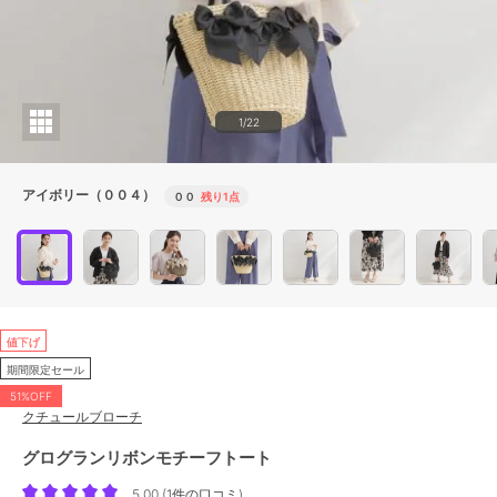
1/22
アイボリー（００４）
００
残り1点
値下げ
期間限定セール
51%OFF
クチュールブローチ
グログランリボンモチーフトート
5.00
(
1件の口コミ
)