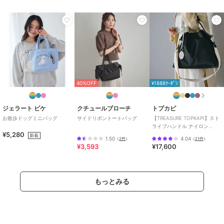
40%OFF
¥1888ｸｰﾎﾟﾝ
ジェラート ピケ
クチュールブローチ
トプカピ
お散歩ドッグミニバッグ
サイドリボントートバッグ
【TREASURE TOPKAPI】スト
ライプハンドル ナイロン
¥5,280
2way トートバッグ A4対応
新着
1.50
4.04
（
2件
）
（
21件
）
¥3,593
¥17,600
もっとみる