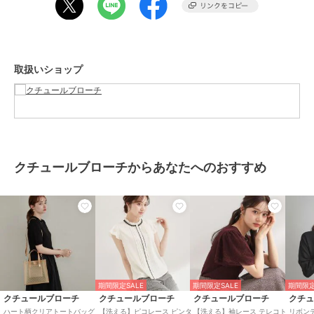
ブランド
クチュールブローチ
ショップ
クチュールブローチ
商品カテゴリ
バッグ
／
トートバッグ
取扱いショップ
性別タイプ
レディース
バッグ
／
トートバッグ
カラー
アイボリー（００４）、ブラック
（０１９）、ピンクベージュ（０
５３）
サイズ
００
クチュールブローチからあなたへのおすすめ
素材
表地：分類外繊維（紙） リボン部
分 ポリエステル100％ 持ち手 合成
皮革 裏地：ポリエステル100％
商品のお取り扱い方法
特徴
バッグ
ポリエステル素材
/
リボン
/
中
（幅21～30cm以下）
/
マリン・
期間限定SALE
期間限定SALE
期間限定
プール
/
カジュアル
/
軽量 700ｇ
クチュールブローチ
クチュールブローチ
クチュールブローチ
クチ
以下
/
旅行・出張対応
ハート柄クリアトートバッグ
【洗える】ピコレース ピンタ
【洗える】袖レース テレコト
リボン