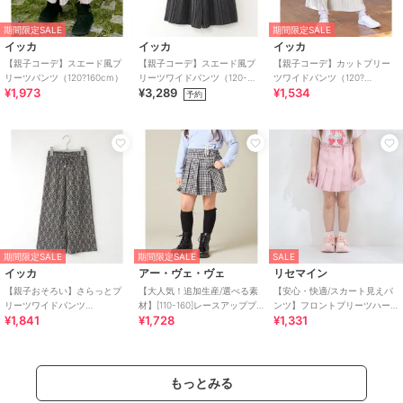
期間限定SALE
期間限定SALE
イッカ
イッカ
イッカ
【親子コーデ】スエード風プ
【親子コーデ】スエード風プ
【親子コーデ】カットプリー
リーツパンツ（120?160cm）
リーツワイドパンツ（120-
ツワイドパンツ（120?
¥1,973
¥3,289
¥1,534
160cm）
160cm）
予約
期間限定SALE
期間限定SALE
SALE
イッカ
アー・ヴェ・ヴェ
リセマイン
【親子おそろい】さらっとプ
【大人気！追加生産/選べる素
【安心・快適/スカート見えパ
リーツワイドパンツ
材】[110-160]レースアッププ
ンツ】フロントプリーツハー
¥1,841
¥1,728
¥1,331
（120~160cm）
リーツスカパン
トポケットカラースカパン
【子供服】【キッズ】【
もっとみる