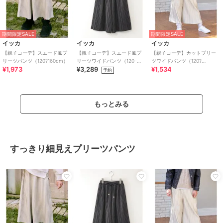
期間限定SALE
期間限定SALE
イッカ
イッカ
イッカ
【親子コーデ】スエード風プ
【親子コーデ】スエード風プ
【親子コーデ】カットプリー
リーツパンツ（120?160cm）
リーツワイドパンツ（120-
ツワイドパンツ（120?
¥1,973
¥3,289
¥1,534
160cm）
160cm）
予約
もっとみる
すっきり細見えプリーツパンツ