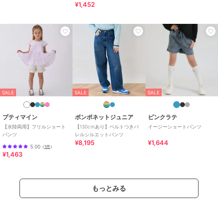
¥1,452
SALE
SALE
SALE
プティマイン
ポンポネットジュニア
ピンクラテ
【水陸両用】フリルショート
【130cmあり】ベルトつきバ
イージーショートパンツ
パンツ
レルシルエットパンツ
¥8,195
¥1,644
5.00
（
1件
）
¥1,463
もっとみる