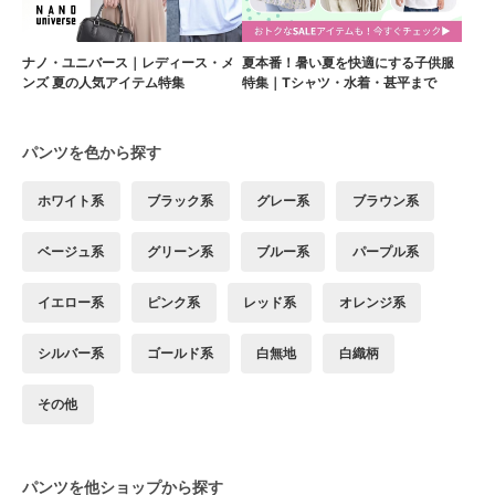
ナノ・ユニバース｜レディース・メ
夏本番！暑い夏を快適にする子供服
ンズ 夏の人気アイテム特集
特集｜Tシャツ・水着・甚平まで
パンツを色から探す
ホワイト系
ブラック系
グレー系
ブラウン系
ベージュ系
グリーン系
ブルー系
パープル系
イエロー系
ピンク系
レッド系
オレンジ系
シルバー系
ゴールド系
白無地
白織柄
その他
パンツを他ショップから探す