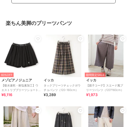
楽ちん美脚のプリーツパンツ
60%OFF
期間限定SALE
メゾピアノジュニア
イッカ
イッカ
【吸水速乾・耐塩素加工】ウ
タックプリーツチェックガウ
【親子コーデ】スエード風プ
エストリブプリーツショート
チョパンツ（120-160cm）
リーツパンツ（120?160cm）
¥6,116
¥3,289
¥1,973
パンツ