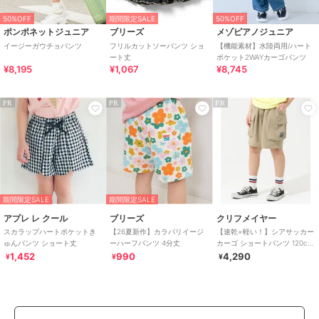
50%OFF
期間限定SALE
50%OFF
ポンポネットジュニア
ブリーズ
メゾピアノジュニア
イージーガウチョパンツ
フリルカットソーパンツ ショ
【機能素材】水陸両用/ハート
ート丈
ポケット2WAYカーゴパンツ
¥8,195
¥1,067
¥8,745
PR
PR
PR
期間限定SALE
期間限定SALE
アプレ レ クール
ブリーズ
クリフメイヤー
スカラップハートポケットき
【26夏新作】カラバリイージ
【速乾×軽い！】シアサッカー
ゅんパンツ ショート丈
ーハーフパンツ 4分丈
カーゴ ショートパンツ 120cm
～170cm
1,452
990
4,290
¥
¥
¥