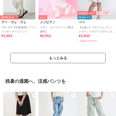
期間限定SALE
まとめ割
期間限定SALE
SALE
¥500ｸｰﾎﾟﾝ
アー・ヴェ・ヴェ
メゾピアノ
ベベ
[130-160]【冷感/速乾】スリッ
リボン カーゴパンツ【吸水
【お揃い】ブローニュプリン
トリボンカーゴパンツ
速乾】
トローンメロウフリルキュロ
¥3,952
¥6,952
¥3,850
ットパンツ(90~150cm)
2点以上で10%OFF
もっとみる
残暑の通園へ、涼感パンツを