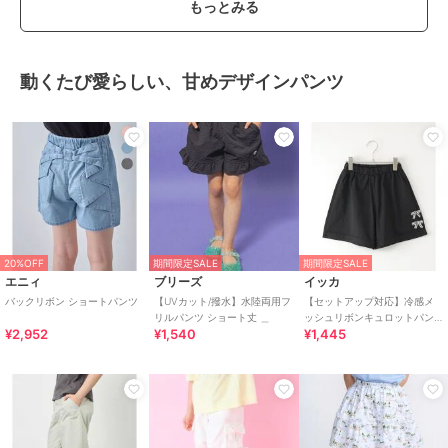
もっとみる
動くたび愛らしい、甘めデザインパンツ
20%OFF
期間限定SALE
期間限定SALE
エニィ
ブリーズ
イッカ
バックリボン ショートパンツ
【UVカット/撥水】水陸両用フ
【セットアップ対応】冷感メ
リルパンツ ショート丈 ＿
ッシュリボンキュロットパン
¥2,952
¥1,540
¥1,445
ツ（120?160cm）