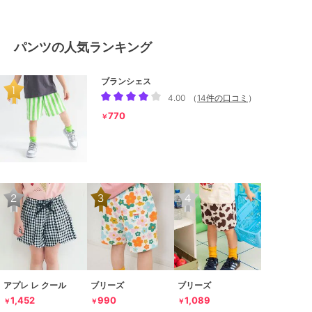
パンツの人気ランキング
ブランシェス
4.00
（
14件の口コミ
）
770
￥
アプレ レ クール
ブリーズ
ブリーズ
1,452
990
1,089
￥
￥
￥