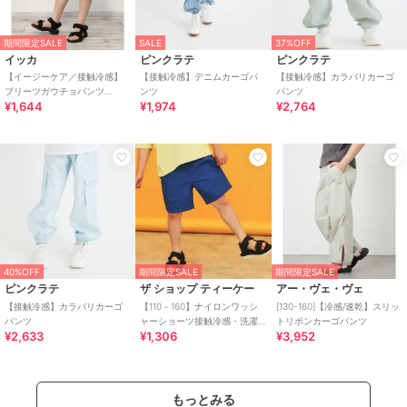
期間限定SALE
SALE
37%OFF
イッカ
ピンクラテ
ピンクラテ
【イージーケア／接触冷感】
【接触冷感】デニムカーゴパ
【接触冷感】カラバリカーゴ
プリーツガウチョパンツ
ンツ
パンツ
¥1,644
¥1,974
¥2,764
（120?160cm）【UVカット／
親子コーデ】
40%OFF
期間限定SALE
期間限定SALE
ピンクラテ
ザ ショップ ティーケー
アー・ヴェ・ヴェ
【接触冷感】カラバリカーゴ
【110－160】ナイロンワッシ
[130-160]【冷感/速乾】スリッ
パンツ
ャーショーツ接触冷感・洗濯
トリボンカーゴパンツ
¥2,633
¥1,306
¥3,952
機OK
もっとみる