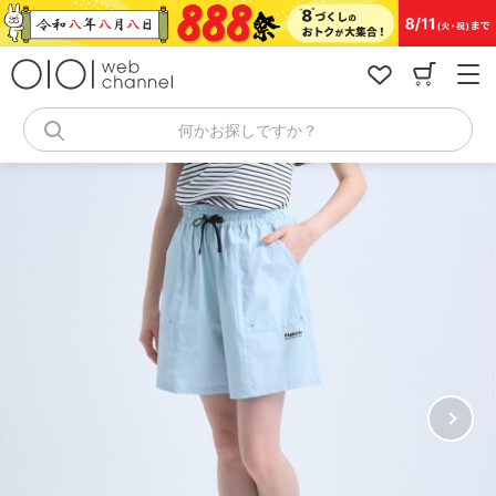
コ
ン
テ
ン
ツ
へ
何かお探しですか？
ス
キ
ッ
プ