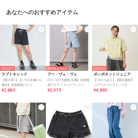
あなたへのおすすめアイテム
20%OFF
期間限定SALE
50%OFF
ラブトキシック
アー・ヴェ・ヴェ
ポンポネットジュニア
【再入荷♪】【LTXC/冷感/UV/
[120-160]【速乾/冷感】水陸両
【130cmあり】【吸水速乾】
撥水】水陸両用パンツ
用アクティブハーフパンツ
シアースリーブトップス
¥2,983
¥2,073
¥4,895