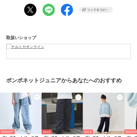
性別タイプ
ガールズ
すべてのパンツ
／
パンツ
カラー
サックス、薄ベージュ、黒
サイズ
5サイズ展開
素材
ナイロン87%
取扱いショップ
ポリウレタン13%
商品のお取り扱い方法
お手入れ
洗濯方法は商品タグをご確認くだ
さい
原産国
中国
ポンポネットジュニアからあなたへのおすすめ
50%OFF
SALE
SALE
60%OF