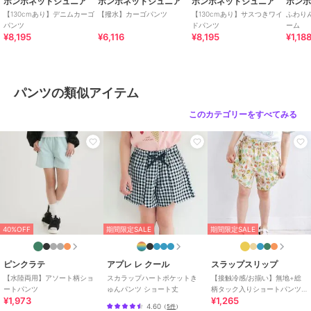
ポンポネットジュニア
ポンポネットジュニア
ポンポネットジュニア
ポン
【130cmあり】デニムカーゴ
【撥水】カーゴパンツ
【130cmあり】サスつきワイ
ふわり
パンツ
ドパンツ
ーム
¥8,195
¥6,116
¥8,195
¥1,18
パンツの類似アイテム
このカテゴリーをすべてみる
40%OFF
期間限定SALE
期間限定SALE
ピンクラテ
アプレ レ クール
スラップスリップ
【水陸両用】アソート柄ショ
スカラップハートポケットき
【接触冷感/お揃い】無地+総
ートパンツ
ゅんパンツ ショート丈
柄タック入りショートパンツ
¥1,973
¥1,265
(90~130cm)
4.60
（
5件
）