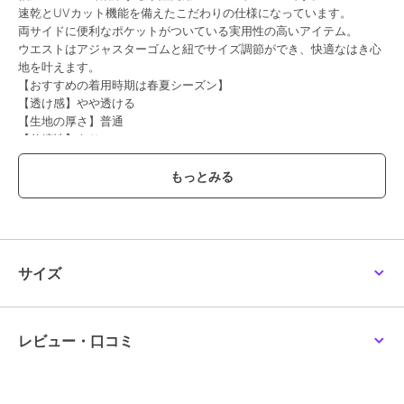
速乾とUVカット機能を備えたこだわりの仕様になっています。
両サイドに便利なポケットがついている実用性の高いアイテム。
ウエストはアジャスターゴムと紐でサイズ調節ができ、快適なはき心
地を叶えます。
【おすすめの着用時期は春夏シーズン】
【透け感】やや透ける
【生地の厚さ】普通
【伸縮性】あり
【裏地】なし
【ポケット】あり
【アジャスター】あり
薄ベージュ：モデル身長：152cm 着用サイズ：L(160cm)
サックス：モデル身長：152cm 着用サイズ：L(160cm)
黒：モデル身長：152cm 着用サイズ：L(160cm)
サイズ
ブランド
ポンポネットジュニア
レビュー・口コミ
ショップ
ナルミヤオンライン
商品カテゴリ
すべてのパンツ
／
パンツ