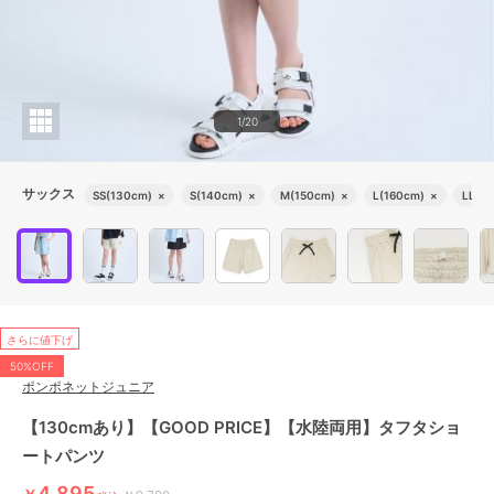
1/20
サックス
SS(130cm)
×
S(140cm)
×
M(150cm)
×
L(160cm)
×
LL(16
さらに値下げ
50%OFF
ポンポネットジュニア
【130cmあり】【GOOD PRICE】【水陸両用】タフタショ
ートパンツ
4,895