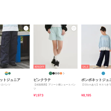
40%OFF
SALE
ットジュニア
ピンクラテ
ポンポネットジュ
ーゴパンツ
【水陸両用】アソート柄ショートパン
【130cmあり】サスつき
ツ
¥1,973
¥8,195