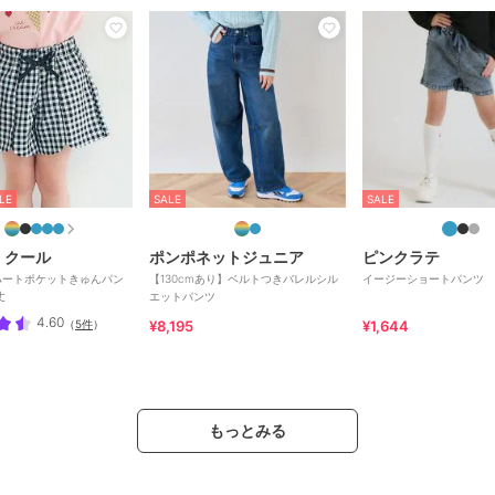
LE
SALE
SALE
 クール
ポンポネットジュニア
ピンクラテ
ハートポケットきゅんパン
【130cmあり】ベルトつきバレルシル
イージーショートパンツ
丈
エットパンツ
4.60
（
5件
）
¥8,195
¥1,644
もっとみる