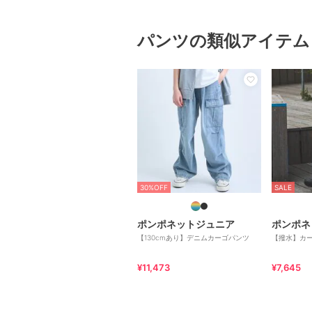
パンツの類似アイテム
30%OFF
SALE
ポンポネットジュニア
ポンポネ
【130cmあり】デニムカーゴパンツ
【撥水】カ
¥11,473
¥7,645