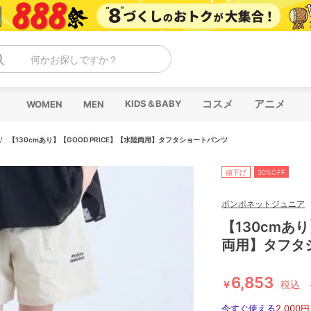
何かお探しですか？
コスメ
アニメ
KIDS＆BABY
WOMEN
MEN
/
【130cmあり】【GOOD PRICE】【水陸両用】タフタショートパンツ
値下げ
30%OFF
ポンポネットジュニア
【130cmあり
両用】タフタ
6,853
￥
税込
今すぐ使える
2,000円