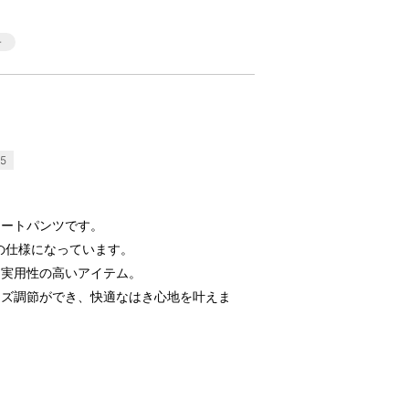
5
ョートパンツです。
の仕様になっています。
る実用性の高いアイテム。
イズ調節ができ、快適なはき心地を叶えま
】