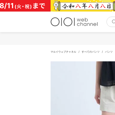
コ
ン
テ
ン
ツ
へ
ス
キ
ッ
プ
マルイウェブチャネル
/
すべてのパンツ
/
パンツ