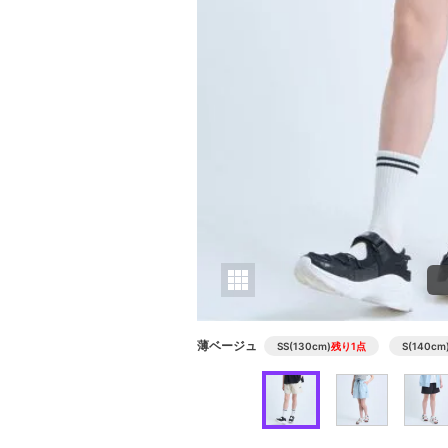
薄ベージュ
SS(130cm)
残り1点
S(140cm