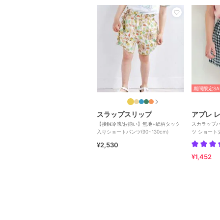
期間限定SA
スラップスリップ
アプレ レ
【接触冷感/お揃い】無地+総柄タック
スカラップ
入りショートパンツ(90~130cm)
ツ ショート
¥2,530
¥1,452