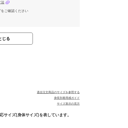
方法
グをご確認ください
とじる
過去注文商品のサイズを参照する
身長別着用感ガイド
サイズ表示の見方
対応サイズ[身体サイズ]を表しています。