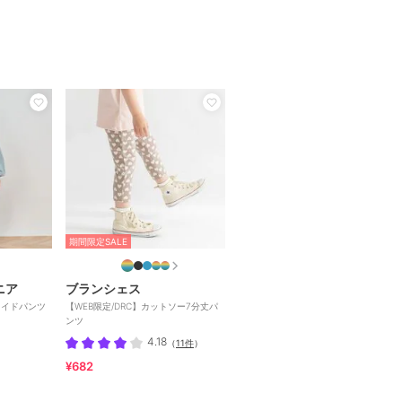
期間限定SALE
ニア
ブランシェス
ワイドパンツ
【WEB限定/DRC】カットソー7分丈パ
ンツ
4.18
（
11件
）
¥682