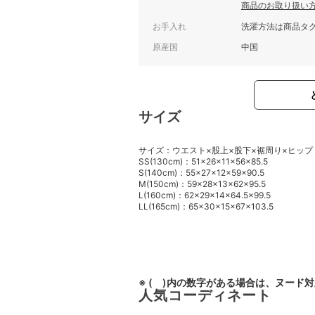
商品のお取り扱い
お手入れ
洗濯方法は商品タ
原産国
中国
サイズ
サイズ：ウエスト×股上×股下×裾周り×ヒップ
SS(130cm)：51×26×11×56×85.5
S(140cm)：55×27×12×59×90.5
M(150cm)：59×28×13×62×95.5
L(160cm)：62×29×14×64.5×99.5
LL(165cm)：65×30×15×67×103.5
※ ( )内の数字がある場合は、ヌード
人気コーディネート