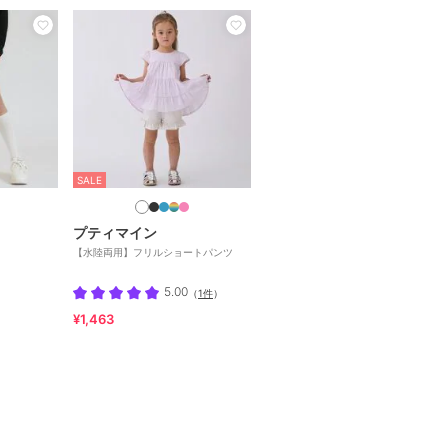
SALE
プティマイン
【水陸両用】フリルショートパンツ
5.00
（
1件
）
¥1,463