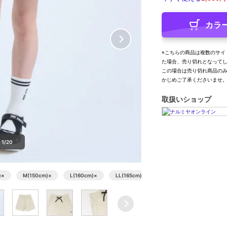
カラ
※こちらの商品は複数のサイ
た場合、売り切れとなって
この場合は売り切れ商品の
かじめご了承くださいませ
取扱いショップ
1/20
)
×
M(150cm)
×
L(160cm)
×
LL(165cm)
×