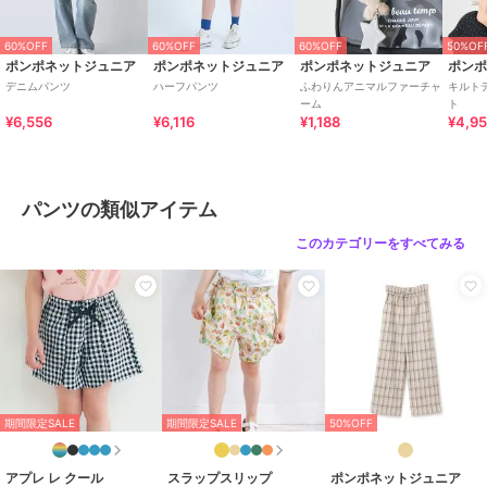
60%OFF
60%OFF
60%OFF
50%OF
ポンポネットジュニア
ポンポネットジュニア
ポンポネットジュニア
ポン
デニムパンツ
ハーフパンツ
ふわりんアニマルファーチャ
キルト
ーム
ト
¥6,556
¥6,116
¥1,188
¥4,9
パンツの類似アイテム
このカテゴリーをすべてみる
期間限定SALE
期間限定SALE
50%OFF
アプレ レ クール
スラップスリップ
ポンポネットジュニア