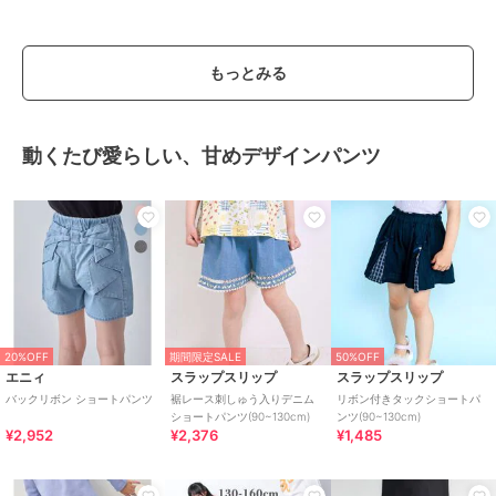
もっとみる
動くたび愛らしい、甘めデザインパンツ
20%OFF
期間限定SALE
50%OFF
エニィ
スラップスリップ
スラップスリップ
バックリボン ショートパンツ
裾レース刺しゅう入りデニム
リボン付きタックショートパ
ショートパンツ(90~130cm)
ンツ(90~130cm)
¥2,952
¥2,376
¥1,485