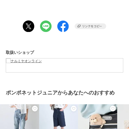
商品カテゴリ
すべてのパンツ
／
パンツ
50%OFF
ポンポネットジュニア
ポンポネットジュニア
ポンポネットジュニア
性別タイプ
ガールズ
ワイドストレートパンツ
ミントくん トラックパ
ナカムラくん トラック
すべてのパンツ
／
パンツ
ンツ
パンツ
8,195
¥
11,000
11,000
¥
¥
カラー
グレー、ブルー
サイズ
4サイズ展開
素材
綿78%
ナイロン20%
取扱いショップ
ポリウレタン2%
商品のお取り扱い方法
お手入れ
洗濯方法は商品タグをご確認くだ
SALE
SALE
さい
ポンポネットジュニア
ポンポネットジュニア
ポンポネットジュニア
【PEANUTS】【機能素
【130cmあり】サスつき
【130cmあり】ベルトつ
原産国
中国
材】サイドラインショー
ワイドパンツ
きバレルシルエットパン
ポンポネットジュニアからあなたへのおすすめ
トパンツ
ツ
12,100
8,195
8,195
¥
¥
¥