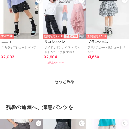
期間限定SALE
まとめ割
30%OFF
期間限定SALE
エニィ
リコシュクレ
ブランシェス
スカラップショートパンツ
サイドリボンナイロンパンツ
フリルスカート風ショートパ
ボトムス 子供服 女の子
ンツ
¥2,093
¥2,904
¥1,650
2点以上で10%OFF
もっとみる
残暑の通園へ、涼感パンツを