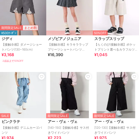
期間限定SALE
まとめ割
¥500ｸｰﾎﾟﾝ
50%OFF
ジディ
メゾピアノジュニア
スラップスリップ
【接触冷感】ダメージショー
【接触冷感】キラキララップ
【らくのび/接触冷感】ポケッ
トパンツ(130~160cm)
プリーツショートパンツ
トプリント選べるカラフルツ
¥3,168
¥16,390
¥1,045
（2WAY）
イルハーフパンツ(80~130cm)
2点以上で10%OFF
SALE
期間限定SALE
期間限定SALE
ピンクラテ
アー・ヴェ・ヴェ
アー・ヴェ・ヴェ
【接触冷感】デニムカーゴパ
[140-150]【接触冷感】サス付
[120-130]【接触冷感】サス付
ンツ
きワイドパンツ
きワイドパンツ
¥1,974
¥2,223
¥1,975