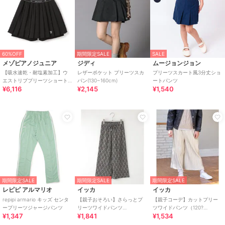
60%OFF
期間限定SALE
SALE
メゾピアノジュニア
ジディ
ムージョンジョン
【吸水速乾・耐塩素加工】ウ
レザーポケット プリーツスカ
プリーツスカート風3分丈ショ
エストリブプリーツショート
パン(130~160cm)
ートパンツ
¥6,116
¥2,145
¥1,540
パンツ
期間限定SALE
期間限定SALE
期間限定SALE
レピピ アルマリオ
イッカ
イッカ
repipi armario キッズ センタ
【親子おそろい】さらっとプ
【親子コーデ】カットプリー
ープリーツジャージパンツ
リーツワイドパンツ
ツワイドパンツ（120?
¥1,347
¥1,841
¥1,534
（120~160cm）
160cm）