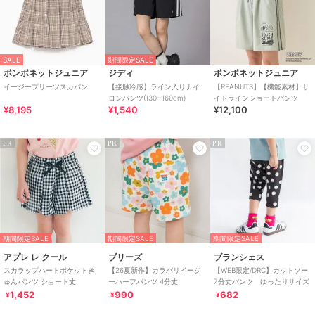
SALE
期間限定SALE
ポンポネットジュニア
ジディ
ポンポネットジュニア
イージープリーツスカパン
【接触冷感】ライン入りナイ
【PEANUTS】【機能素材】サ
ロンパンツ(130~160cm)
イドラインショートパンツ
¥8,195
¥1,540
¥12,100
PR
PR
PR
期間限定SALE
期間限定SALE
期間限定SALE
アプレ レ クール
ブリーズ
ブランシェス
スカラップハートポケットき
【26夏新作】カラバリイージ
【WEB限定/DRC】カットソー
ゅんパンツ ショート丈
ーハーフパンツ 4分丈
7分丈パンツ ゆったりサイズ
1,452
990
682
¥
¥
¥