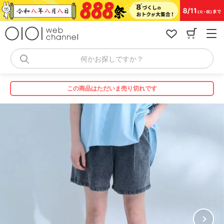
コ
ン
テ
ン
ツ
へ
何かお探しですか？
ス
キ
ッ
この商品はただいま売り切れです
プ