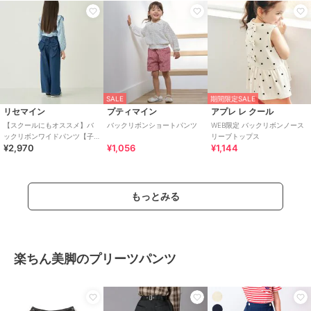
SALE
期間限定SALE
リセマイン
プティマイン
アプレ レ クール
【スクールにもオススメ】バ
バックリボンショートパンツ
WEB限定 バックリボンノース
ックリボンワイドパンツ【子
リーブトップス
¥2,970
¥1,056
¥1,144
供服】【キッズ】【女の子】
もっとみる
楽ちん美脚のプリーツパンツ