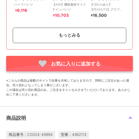
ハーフパンツ
【AMI】機能素材サイド
【130cmあり】
ラインパンツ
【PEANUTS】グラフィ
6,116
¥
ックデニムペインターパ
10,703
16,500
¥
¥
ンツ
もっとみる
お気に入りに追加する
50%OFF
50%OFF
SALE
ポンポネットジュニア
ポンポネットジュニア
ポンポネットジュニア
【130cmあり】デニムカ
サスペンダーつき釦ワイ
【撥水】カーゴパンツ
※こちらの商品は複数のサイトで在庫を共有しておりますので、同時にご注文があった場
ーゴパンツ
ドパンツ
6,116
¥
合、売り切れとなってしまう事がございます。
8,195
8,195
¥
¥
この場合は売り切れ商品のみ、ご注文をキャンセルさせていただいております。あらかじ
めご了承くださいませ。
商品説明
商品番号：CG024-49894
型番：4962113
30%OFF
50%OFF
50%OFF