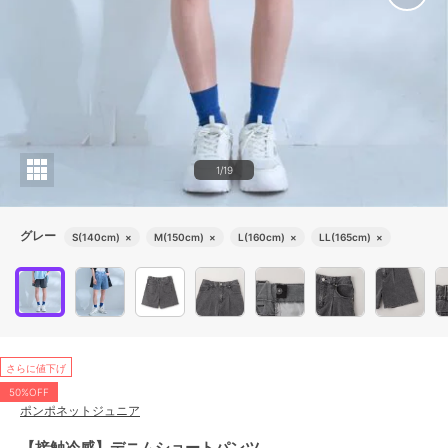
1/19
グレー
S(140cm)
×
M(150cm)
×
L(160cm)
×
LL(165cm)
×
さらに値下げ
50%OFF
ポンポネットジュニア
【接触冷感】デニムショートパンツ