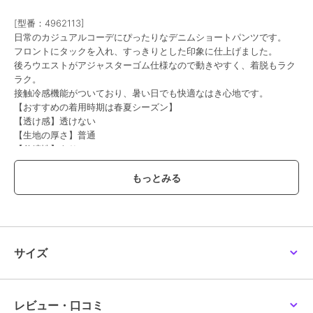
ポンポネットジュニア
ポンポネットジュニア
ポンポネットジュニア
[型番：4962113]
【130cmあり】【GOOD
【130cmあり】【GOOD
イージーガウチョパンツ
日常のカジュアルコーデにぴったりなデニムショートパンツです。
PRICE】カットソーデニ
PRICE】【水陸両用】タ
8,195
¥
ムショートパンツ
フタショートパンツ
6,853
4,895
フロントにタックを入れ、すっきりとした印象に仕上げました。
¥
¥
後ろウエストがアジャスターゴム仕様なので動きやすく、着脱もラク
ラク。
接触冷感機能がついており、暑い日でも快適なはき心地です。
【おすすめの着用時期は春夏シーズン】
【透け感】透けない
【生地の厚さ】普通
【伸縮性】あり
60%OFF
SALE
【裏地】なし
【ポケット】あり
ポンポネットジュニア
ポンポネットジュニア
ポンポネットジュニア
【アジャスター】あり
デニムパンツ
コーデュロイワイドパン
イージープリーツスカパ
ツ
ン
6,556
¥
15,290
8,195
新着
¥
¥
ブルー：モデル身長：157cm 着用サイズ：L(160cm)
グレー：モデル身長：157cm 着用サイズ：L(160cm)
サイズ
ブランド
ポンポネットジュニア
ショップ
ナルミヤオンライン
レビュー・口コミ