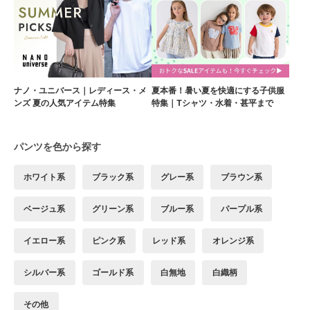
ナノ・ユニバース｜レディース・メ
夏本番！暑い夏を快適にする子供服
ンズ 夏の人気アイテム特集
特集｜Tシャツ・水着・甚平まで
パンツを色から探す
ホワイト系
ブラック系
グレー系
ブラウン系
ベージュ系
グリーン系
ブルー系
パープル系
イエロー系
ピンク系
レッド系
オレンジ系
シルバー系
ゴールド系
白無地
白織柄
その他