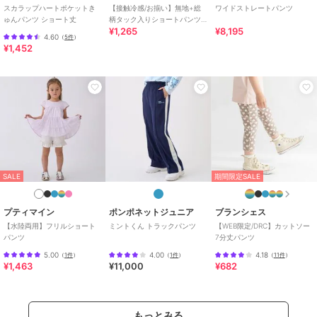
スカラップハートポケットき
【接触冷感/お揃い】無地+総
ワイドストレートパンツ
ゅんパンツ ショート丈
柄タック入りショートパンツ
¥1,265
¥8,195
(90~130cm)
4.60
（
5件
）
¥1,452
SALE
期間限定SALE
プティマイン
ポンポネットジュニア
ブランシェス
【水陸両用】フリルショート
ミントくん トラックパンツ
【WEB限定/DRC】カットソー
パンツ
7分丈パンツ
5.00
4.00
4.18
（
1件
）
（
1件
）
（
11件
）
¥1,463
¥11,000
¥682
もっとみる