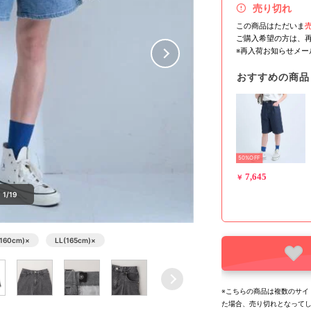
売り切れ
この商品はただいま
ご購入希望の方は、
※再入荷お知らせメ
おすすめの商品
50%OFF
7,645
￥
1/19
(160cm)
×
LL(165cm)
×
※こちらの商品は複数のサイ
た場合、売り切れとなって