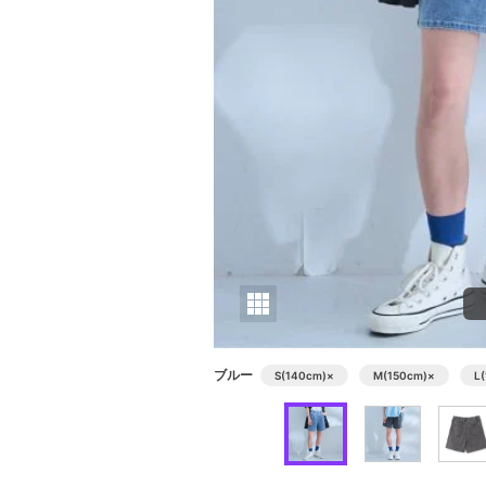
ブルー
S(140cm)
×
M(150cm)
×
L