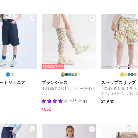
期間限定SALE
ットジュニア
ブランシェス
スラップスリップ
ツ
【WEB限定/DRC】カットソー7分丈パ
【接触冷感/お揃い】無地
ンツ
入りショートパンツ(90~13
4.18
（
11件
）
¥2,530
¥682