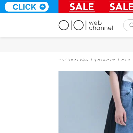
コ
ン
テ
ン
ツ
へ
ス
キ
ッ
プ
マルイウェブチャネル
/
すべてのパンツ
/
パンツ