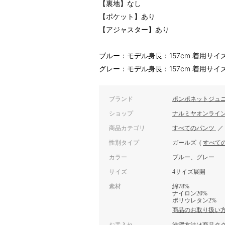
【裏地】なし
【ポケット】あり
【アジャスター】あり
ブルー：モデル身長：157cm 着用サイズ：
グレー：モデル身長：157cm 着用サイズ：
ブランド
ポンポネットジュ
ショップ
ナルミヤオンライ
商品カテゴリ
すべてのパンツ
性別タイプ
ガールズ
(
すべて
カラー
ブルー、グレー
サイズ
4サイズ展開
素材
綿78%
ナイロン20%
ポリウレタン2%
商品のお取り扱い
お手入れ
洗濯方法は商品タ