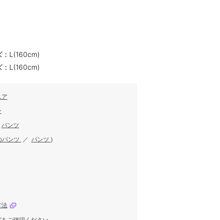
L(160cm)
L(160cm)
ニア
ン
／
パンツ
のパンツ
／
パンツ
)
方法
グをご確認ください