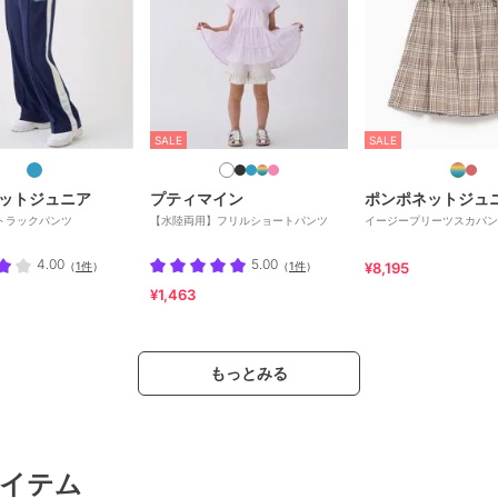
SALE
SALE
ットジュニア
プティマイン
ポンポネットジュ
トラックパンツ
【水陸両用】フリルショートパンツ
イージープリーツスカパン
4.00
5.00
（
1件
）
（
1件
）
¥8,195
¥1,463
もっとみる
イテム