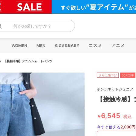
何かお探しですか？
コスメ
アニメ
KIDS＆BABY
WOMEN
MEN
/
【接触冷感】デニムショートパンツ
さらに値下げ
50%OFF
ポンポネットジュニア
【接触冷感】
6,545
￥
税込
今すぐ使える
2,000円