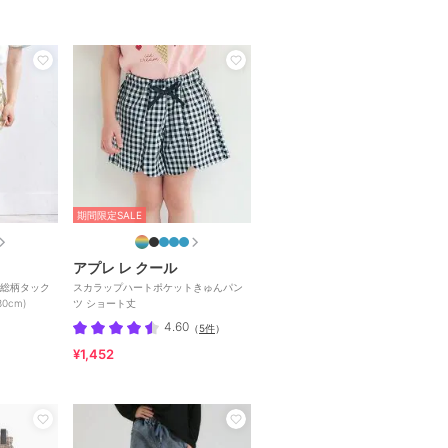
期間限定SALE
アプレ レ クール
+総柄タック
スカラップハートポケットきゅんパン
0cm)
ツ ショート丈
4.60
（
5件
）
¥1,452