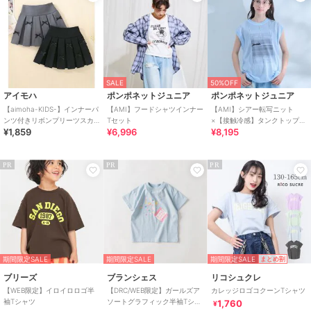
SALE
50%OFF
アイモハ
ポンポネットジュニア
ポンポネットジュニア
【aimoha-KIDS-】インナーパ
【AMI】フードシャツインナー
【AMI】シアー転写ニット
ンツ付きリボンプリーツスカ
Tセット
×【接触冷感】タンクトップセ
¥1,859
¥6,996
¥8,195
ート
ット
PR
PR
PR
期間限定SALE
期間限定SALE
期間限定SALE
まとめ割
ブリーズ
ブランシェス
リコシュクレ
【WEB限定】イロイロロゴ半
【DRC/WEB限定】ガールズア
カレッジロゴコクーンTシャツ
袖Tシャツ
ソートグラフィック半袖Tシャ
1,760
¥