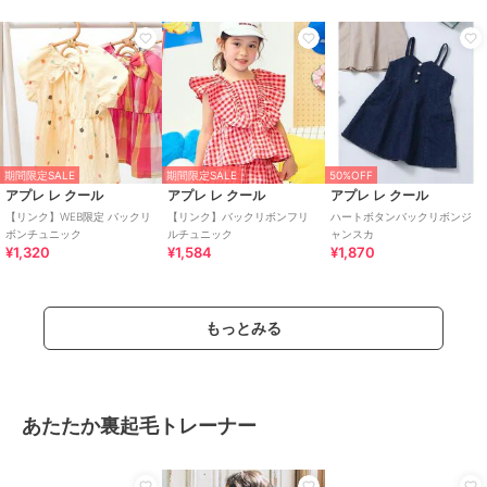
期間限定SALE
期間限定SALE
50%OFF
アプレ レ クール
アプレ レ クール
アプレ レ クール
【リンク】WEB限定 バックリ
【リンク】バックリボンフリ
ハートボタンバックリボンジ
ボンチュニック
ルチュニック
ャンスカ
¥1,320
¥1,584
¥1,870
もっとみる
あたたか裏起毛トレーナー