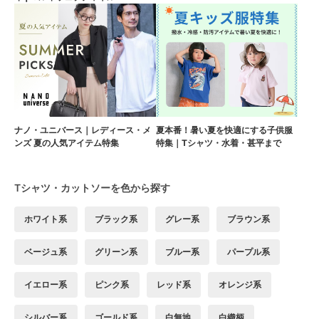
ナノ・ユニバース｜レディース・メ
夏本番！暑い夏を快適にする子供服
ンズ 夏の人気アイテム特集
特集｜Tシャツ・水着・甚平まで
Tシャツ・カットソーを色から探す
ホワイト系
ブラック系
グレー系
ブラウン系
ベージュ系
グリーン系
ブルー系
パープル系
イエロー系
ピンク系
レッド系
オレンジ系
シルバー系
ゴールド系
白無地
白織柄