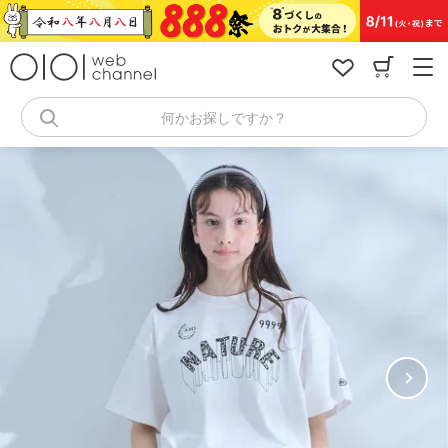
コ
ン
テ
ン
ツ
へ
何かお探しですか？
ス
キ
ッ
プ