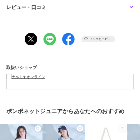
【生地の厚さ】普通
レビュー・口コミ
【伸縮性】あり
【裏地】なし
【ポケット】なし
【アジャスター】なし
オフ ホワイト：モデル身長：157cm 着用サイズ：L(160cm)
ライト ブルー：モデル身長：157cm 着用サイズ：L(160cm)
取扱いショップ
ブランド
ポンポネットジュニア
ショップ
ナルミヤオンライン
商品カテゴリ
トップス
／
Tシャツ・カットソ
ー
性別タイプ
ガールズ
ポンポネットジュニアからあなたへのおすすめ
トップス
／
Tシャツ・カットソ
ー
カラー
ライト ブルー、オフ ホワイト
サイズ
M(150cm),L(160cm)