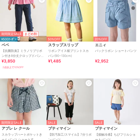
期間限定SALE
まとめ割
¥500ｸｰﾎﾟﾝ
50%OFF
20%OFF
ベベ
スラップスリップ
エニィ
【抗菌防臭】ミラノリブリボ
リボンアイス裾プリントスカ
バックリボン ショートパンツ
ン付き8分丈クロップドパンツ
パン(90~130cm)
¥3,850
¥1,485
¥2,952
(90~130cm)
2点以上で10%OFF
期間限定SALE
SALE
SALE
アプレ レ クール
プティマイン
プティマイン
スカラップハートポケットき
【防汚加工/スマイル】7分リボ
【接触冷感】ちびフリルショ
ゅんパンツ ショート丈
ンパンツ
ートパンツ