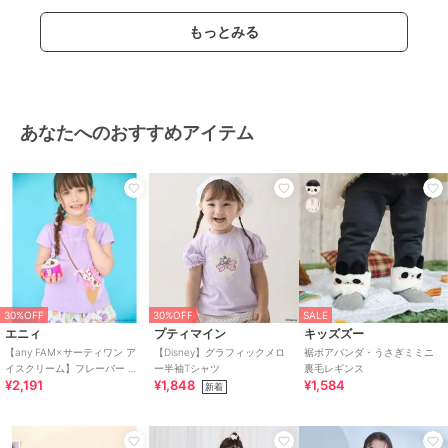
もっとみる
あなたへのおすすめアイテム
30%OFF
30%OFF
SALE
エニィ
プティマイン
キッズズー
【any FAM×サーティワン ア
【Disney】グラフィックメロ
裾ボアパンダ・うさぎミミニ
イスクリーム】フレーバー ポ
ー半袖Tシャツ
裏毛レギンス
¥2,191
¥1,848
¥1,584
シェットTシャツ
新着