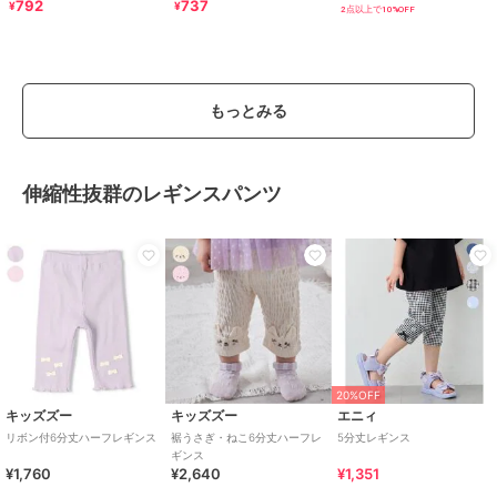
ツ
792
737
¥
¥
2点以上で10%OFF
もっとみる
伸縮性抜群のレギンスパンツ
20%OFF
キッズズー
キッズズー
エニィ
リボン付6分丈ハーフレギンス
裾うさぎ・ねこ6分丈ハーフレ
5分丈レギンス
ギンス
¥1,760
¥2,640
¥1,351