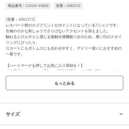
商品番号：CG024-49868
型番：4862212
[型番：4862212]
レオパード柄のロゴプリントがポイントになっているTシャツです。
左袖の小さな刺しゅうでさりげないアクセントを添えました。
触れるとひんやりと感じる接触冷感機能つきのため、暑い日のスタイ
リングにぴったり。
スカートにもボトムスにも合わせやすく、デイリー使いにおすすめの
一着です。
【ハートマークを押してお気に入り登録を！】
「在庫残りわずか」の通知、「再入荷通知」「値下げ通知」など、お
得な情報を受け取ることができます！！気になったアイテムは今すぐ
〈お気に入り登録〉をお忘れなく★★
- POM PONETTE AMI (ポンポネット アミ）について -
フランス語で友達を意味する”AMI（アミ）”は女の子の味方になりた
いという想いから生まれました。知的で優しい、チャーミングな女の
子のブランドです。
サイズ
Mサイズ 150～160 Lサイズ 160～
【透け感】やや透ける