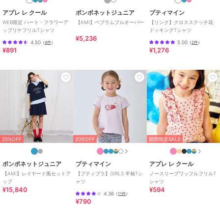
アプレ レ クール
ポンポネットジュニア
プティマイン
WEB限定 ハート・フラワーア
【AMI】ペプラムプルオーバー
【リンク】クロスステッチ花
ップリケフリルTシャツ
ドッキングTシャツ
¥5,236
4.50
5.00
（
4件
）
（
2件
）
¥891
¥1,276
20%OFF
20%OFF
期間限定SALE
ポンポネットジュニア
プティマイン
アプレ レ クール
【AMI】レイヤード風セットア
【プティプラ】GIRLS 半袖Tシ
ノースリーブワッフルフリルT
ップ
ャツ
シャツ
¥15,840
¥594
4.36
（
11件
）
¥790