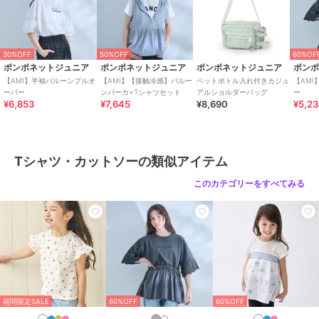
素材
本体：綿74%
本体：ポリエステル26%
衿部分：綿72%
30%OFF
50%OFF
60%OF
衿部分：ポリエステル28%
ポンポネットジュニア
ポンポネットジュニア
ポンポネットジュニア
ポン
商品のお取り扱い方法
【AMI】半袖バルーンプルオ
【AMI】【接触冷感】バルー
ペットボトル入れ付きカジュ
【AM
ーバー
ンパーカ×Tシャツセット
アルショルダーバッグ
ー
お手入れ
洗濯方法は商品タグをご確認くだ
¥6,853
¥7,645
¥8,690
¥5,2
さい
原産国
中国
Tシャツ・カットソーの類似アイテム
このカテゴリーをすべてみる
期間限定SALE
60%OFF
60%OFF