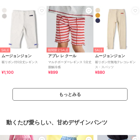
SALE
期間限定SALE
SALE
ムージョンジョン
アプレ レ クール
ムージョンジョン
裾リボン付6分丈レギンス
マルチボーダーレギンス 5分丈
裾リボン付無地テレコレギン
接触冷感
ス・スパッツ
¥1,100
¥899
¥880
もっとみる
動くたび愛らしい、甘めデザインパンツ