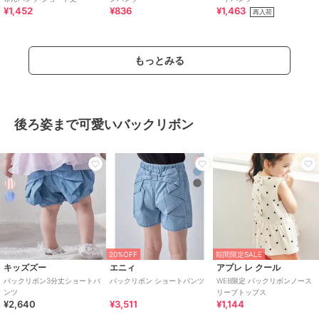
¥1,452
¥836
¥1,463
再入荷
もっとみる
後ろ姿まで可愛いバックリボン
20%OFF
期間限定SALE
キッズズー
エニィ
アプレ レ クール
バックリボン3分丈ショートパ
バックリボン ショートパンツ
WEB限定 バックリボンノース
ンツ
リーブトップス
¥2,640
¥3,511
¥1,144