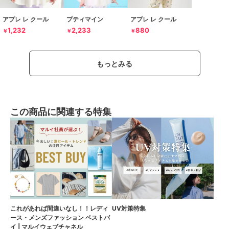
アプレ レ クール
プティマイン
アプレ レ クール
1,232
2,233
880
￥
￥
￥
もっとみる
この商品に関連する特集
これがあれば間違いなし！！レディ
UV対策特集
ース・メンズファッション ベストバ
イ | マルイウェブチャネル