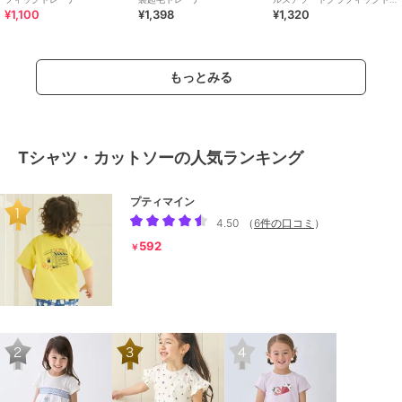
¥1,100
¥1,398
¥1,320
レーナー
もっとみる
Tシャツ・カットソーの人気ランキング
プティマイン
4.50
（
6件の口コミ
）
592
￥