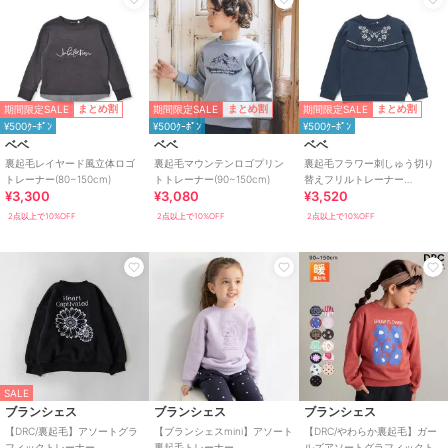
期間限定SALE
期間限定SALE
期間限定SALE
まとめ割
まとめ割
まとめ割
¥500ｸｰﾎﾟﾝ
¥500ｸｰﾎﾟﾝ
¥500ｸｰﾎﾟﾝ
ベベ
ベベ
ベベ
裏起毛レイヤード風立体ロゴ
裏起毛マウンテンロゴプリン
裏起毛フラワー刺しゅう切り
トレーナー(80~150cm)
トトレーナー(90~150cm)
替えフリルトレーナー
¥3,300
¥3,080
¥3,520
(90~150cm)
2点以上で10%OFF
2点以上で10%OFF
2点以上で10%OFF
SALE
ブランシェス
ブランシェス
ブランシェス
【DRC/裏起毛】アソートグラ
【ブランシェスmini】アソート
【DRC/やわらか裏起毛】ガー
フィックトレーナー
裏起毛トレーナー
ルズアソートグラフィックト