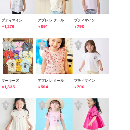
プティマイン
アプレ レ クール
プティマイン
1,276
891
790
￥
￥
￥
マーキーズ
アプレ レ クール
プティマイン
1,335
594
790
￥
￥
￥