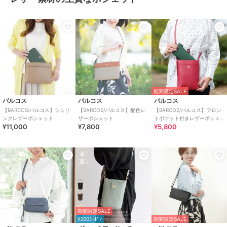
期間限定SALE
バルコス
バルコス
バルコス
【BARCOS/バルコス】シュリ
【BARCOS/バルコス】配色レ
【BARCOS/バルコス】フロン
ンクレザーポシェット
ザーポシェット
トポケット付きレザーポシェ
¥11,000
¥7,800
¥5,800
ット
期間限定SALE
¥200ｸｰﾎﾟﾝ
期間限定SALE