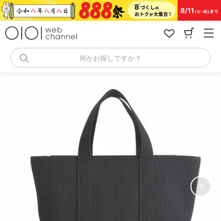
コ
ン
テ
ン
ツ
へ
何かお探しですか？
ス
キ
ッ
プ