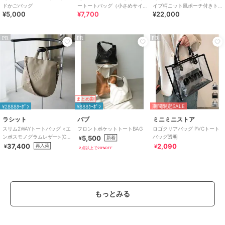
ドかごバッグ
ートートバッグ（小さめサイ
イプ柄ニット風ポーチ付きト
¥5,000
¥7,700
¥22,000
ズ）
ートバッグ
PR
PR
PR
まとめ割
期間限定SALE
¥2888ｸｰﾎﾟﾝ
¥888ｸｰﾎﾟﾝ
ラシット
バブ
ミニミニストア
スリム2WAYトートバッグ <エ
フロントポケットトートBAG
ロゴクリアバッグ PVCトート
ンボスモノグラムレザー>(CE-
バッグ透明
5,500
新着
¥
1611)
37,400
2,090
再入荷
¥
¥
2点以上で20%OFF
もっとみる