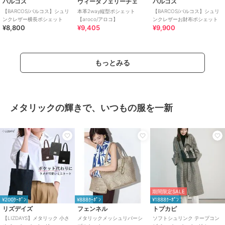
バルコス
ヴィータフェリーチェ
バルコス
【BARCOS/バルコス】シュリ
本革2way縦型ポシェット
【BARCOS/バルコス】シュリ
ンクレザー横長ポシェット
【aroco/アロコ】
ンクレザーお財布ポシェット
¥8,800
¥9,405
¥9,900
もっとみる
メタリックの輝きで、いつもの服を一新
期間限定SALE
¥200ｸｰﾎﾟﾝ
¥888ｸｰﾎﾟﾝ
¥1888ｸｰﾎﾟﾝ
リズデイズ
フェンネル
トプカピ
【LIZDAYS】メタリック 小さ
メタリックメッシュリバーシ
ソフトシュリンク テープコン