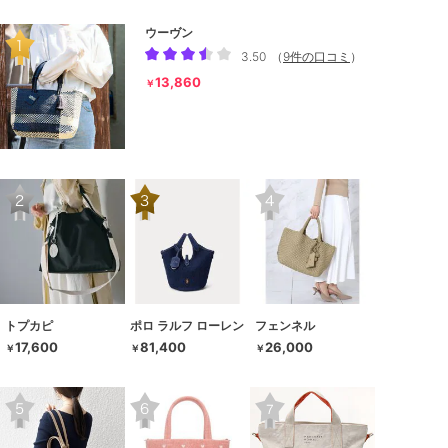
ウーヴン
3.50
（
9件の口コミ
）
13,860
￥
トプカピ
ポロ ラルフ ローレン
フェンネル
17,600
81,400
26,000
￥
￥
￥