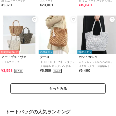
め ミニトートバッグ
ブルトート
ビ ミニ トート バッグ ショル
¥1,320
¥23,001
¥15,840
ダーベルト付
期間限定SALE
¥500ｸｰﾎﾟﾝ
¥200ｸｰﾎﾟﾝ
アー・ヴェ・ヴェ
クーコ
カシュカシュ
ラメカゴバッグ
【COOCO クーコ】 メタリッ
カシュカシュ cachecache /
ク 柄編み ロング ハンドル ト
メタリックコード柄編みトー
¥3,558
¥6,589
¥6,490
ートバッグ かごバッグ
トバッグ
再入荷
再入荷
もっとみる
トートバッグの人気ランキング