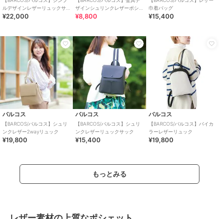
【BARCOS/バルコス】シンプ
【BARCOS/バルコス】金具デ
【BARCOS/バルコス】レザー
ルデザインレザーリュックサ
ザインシュリンクレザーポシ
巾着バッグ
¥22,000
¥8,800
¥15,400
ック
ェット
バルコス
バルコス
バルコス
【BARCOS/バルコス】シュリ
【BARCOS/バルコス】シュリ
【BARCOS/バルコス】バイカ
ンクレザー2wayリュック
ンクレザーリュックサック
ラーレザーリュック
¥19,800
¥15,400
¥19,800
もっとみる
レザー素材の上質なポシェット