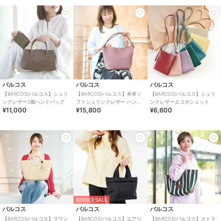
バルコス
バルコス
バルコス
【BARCOS/バルコス】シュリ
【BARCOS/バルコス】本革ソ
【BARCOS/バルコス】シュリ
ンクレザー3層ハンドバッグ
フトシュリンクレザー ハンド
ンクレザーエコポシェット
¥11,000
¥15,800
¥6,600
ルデザインホーボーバッグ
期間限定SALE
バルコス
バルコス
バルコス
【BARCOS/バルコス】ラウン
【BARCOS/バルコス】エアリ
【BARCOS/バルコス】ストラ