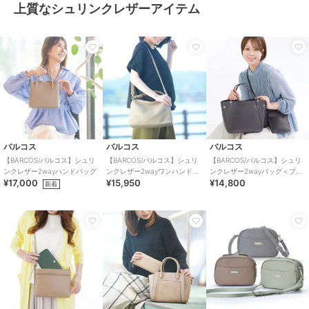
上質なシュリンクレザーアイテム
バルコス
バルコス
バルコス
【BARCOS/バルコス】シュリ
【BARCOS/バルコス】シュリ
【BARCOS/バルコス】シュリ
ンクレザー2wayハンドバッグ
ンクレザー2wayワンハンドバ
ンクレザー2wayバッグ＜プレ
¥17,000
¥15,950
¥14,800
ッグ
ミアム4点セット＞
新着