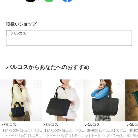
商品カテゴリ
バッグ
／
トートバッグ
性別タイプ
レディース
バッグ
／
トートバッグ
取扱いショップ
メンズ
バッグ
／
トートバッグ
カラー
ブラック、シルバー
サイズ
**
素材
ポリエステル
バルコスからあなたへのおすすめ
商品のお取り扱い方法
原産国
中国
バルコス
バルコス
バルコス
バル
【BARCOS/バルコス】リブニ
【BARCOS/バルコス】リブニ
【BARCOS/バルコス】リブニ
【BAR
ットトートバッグ（ミニサイ
ットトートバッグ（ミディア
ットトートバッグ（ラージサ
革】G