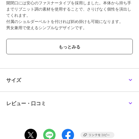
開閉口には安心のファスナータイプを採用しました。本体から持ち手
までリブニット調の素材を使用することで、さりげなく個性を演出し
てくれます。
付属のショルダーベルトを付ければ斜め掛けも可能になります。
男女兼用で使えるシンプルなデザインです。
【BARCOS/バルコス】
バルコスは、『現代女性のライフシーンを美しく、豊かにする』をコ
ンセプトにした、バッグ・革小物ブランドです。タイムレスから最新
トレンドまで、ユーザーニーズに合わせた幅広いアイテムをご提案致
します。
【備考】内部：オープンポケット×1 外部：- 付属品：ショルダーベル
サイズ
ト（44cm）
【サイズ】高さ：20cm｜幅(最大)：34cm｜マチ：13cm｜重さ：
380g
レビュー・口コミ
ブランド
バルコス
ショップ
バルコス