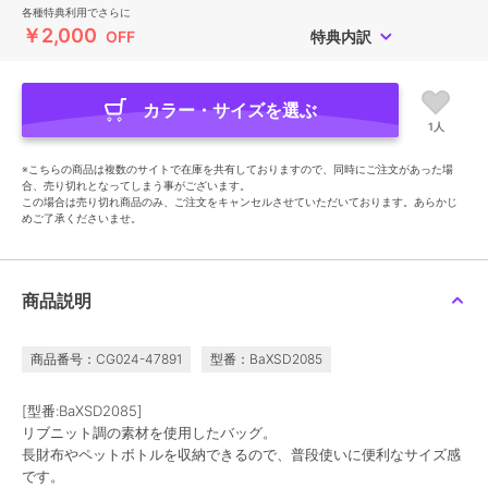
各種特典利用でさらに
￥2,000
OFF
特典内訳
カラー・サイズを選ぶ
1人
※こちらの商品は複数のサイトで在庫を共有しておりますので、同時にご注文があった場
合、売り切れとなってしまう事がございます。
この場合は売り切れ商品のみ、ご注文をキャンセルさせていただいております。あらかじ
めご了承くださいませ。
商品説明
商品番号：CG024-47891
型番：BaXSD2085
[型番:BaXSD2085]
リブニット調の素材を使用したバッグ。
長財布やペットボトルを収納できるので、普段使いに便利なサイズ感
です。