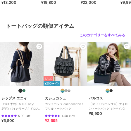
¥13,200
¥19,800
¥22,000
¥9,9
ズ）
ムサイズ）
イズ）
ザーコ
ロ ベル
トートバッグの類似アイテム
このカテゴリーをすべてみる
SALE
¥200ｸｰﾎﾟﾝ
シップス エニィ
カシュカシュ
バルコス
《追加予約》SHIPS any:
カシュカシュ cachecache /
【BARCOS/バルコス】ナイロ
2WAY バイカラー A4 ドロスト
フリルトートバッグ
ントートバッグ（小サイズ）
¥9,900
トート バッグ
5.00
4.50
（
2件
）
（
4件
）
¥5,500
¥2,695