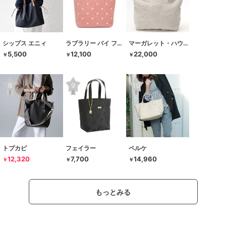
シップス エニィ
ラブラリー バイ フェイラー
マーガレット・ハウエル アイデア
5,500
12,100
22,000
￥
￥
￥
トプカピ
フェイラー
ペルケ
12,320
7,700
14,960
￥
￥
￥
もっとみる