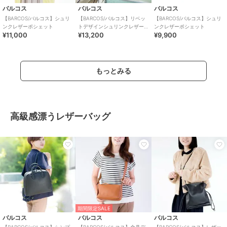
バルコス
バルコス
バルコス
【BARCOS/バルコス】シュリ
【BARCOS/バルコス】リベッ
【BARCOS/バルコス】シュリ
ンクレザーポシェット
トデザインシュリンクレザー
ンクレザーポシェット
¥11,000
¥13,200
¥9,900
2wayハンドバッグ＆長財布セ
ット
もっとみる
高級感漂うレザーバッグ
期間限定SALE
バルコス
バルコス
バルコス