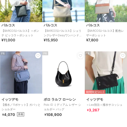
バルコス
バルコス
バルコス
【BARCOS/バルコス】＜ポン
【BARCOS/バルコス】シュリ
【BARCOS/バルコス】配色レ
テ ピッコラ＞ポシェット
ンクレザー2wayワンハンドバ
ザーポシェット
¥11,000
¥15,950
¥7,800
ッグ
PR
PR
PR
期間限定SALE
イッツデモ
ポロ ラルフ ローレン
イッツデモ
【撥水／11ポケット】ガバッと
Polo ID ミディアム レザー シ
＜Lee別注＞撥水サコッシュ
ショルダー
ョルダー バッグ
3,267
¥
4,070
108,900
新着
¥
¥