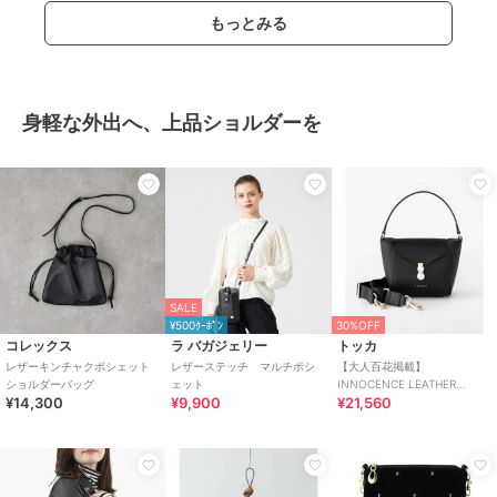
もっとみる
身軽な外出へ、上品ショルダーを
SALE
¥500ｸｰﾎﾟﾝ
30%OFF
コレックス
ラ バガジェリー
トッカ
レザーキンチャクポシェット
レザーステッチ マルチポシ
【大人百花掲載】
ショルダーバッグ
ェット
INNOCENCE LEATHER
¥14,300
¥9,900
¥21,560
POCHETTE ポシェットバッグ