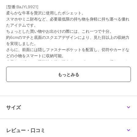
[型番:BaJYL9921]
柔らかな牛革を贅沢に使用したポシェット。
スマホやミニ財布など、必要最低限の持ち物を身軽に持ち運べる優れ
たアイテムです。
ちょっとした買い物やお出かけの際には、これ一つで十分。
約6cmのマチと底面のスクエアデザインにより、見た目以上の収納力
を実現しました。
さらに、前面には隠しファスナーポケットを配置し、切符やカードな
どの小物をスマートに収納可能。
上品なデザインと機能性を兼ね備えたこのポシェットで、軽やかにお
出かけを楽しんでみませんか。
【BARCOS/バルコス】
バルコスは、『現代女性のライフシーンを美しく、豊かにする』をコ
ンセプトにした、バッグ・革小物ブランドです。タイムレスから最新
トレンドまで、ユーザーニーズに合わせた幅広いアイテムをご提案致
します。
サイズ
【備考】内部：オープンポケット×4 外部：ファスナーポケット×1 付
属品：ショルダーベルト
レビュー・口コミ
【サイズ】高さ：18cm｜幅(最大)：17.5cm｜マチ：6cm｜重さ：