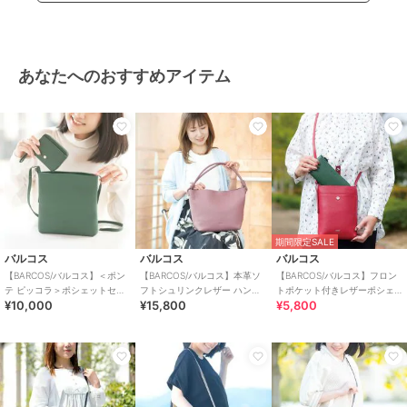
あなたへのおすすめアイテム
期間限定SALE
バルコス
バルコス
バルコス
【BARCOS/バルコス】＜ポン
【BARCOS/バルコス】本革ソ
【BARCOS/バルコス】フロン
テ ピッコラ＞ポシェットセッ
フトシュリンクレザー ハンド
トポケット付きレザーポシェ
¥10,000
¥15,800
¥5,800
ト
ルデザインホーボーバッグ
ット