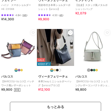
フェイラー
ヴィータフェリーチェ
インディヴィ
ハイジ スマホショルダー
長財布付き本革ショルダーポ
【合皮】スタッズ風メタルポ
HE-231368
シェット【aroco】
シェットバッグ
¥2,079
4.84
4.50
（
19件
）
（
4件
）
¥14,300
¥9,900
SALE
¥200ｸｰﾎﾟﾝ
バルコス
ヴィータフェリーチェ
バルコス
【BARCOS/バルコス】パッチ
本革2wayミニショルダーバッ
【BARCOS/バルコス】シュリ
ワーク風レザーポシェット
グ【aroco/アロコ】
ンクレザーコンパクトポシェ
¥9,900
¥12,100
¥8,800
ット
新着
もっとみる