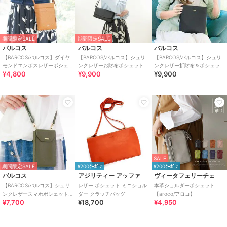
期間限定SALE
期間限定SALE
バルコス
バルコス
バルコス
【BARCOS/バルコス】ダイヤ
【BARCOS/バルコス】シュリ
【BARCOS/バルコス】シュリ
モンドエンボスレザーポシェ
ンクレザーお財布ポシェット
ンクレザー折財布＆ポシェッ
¥4,800
¥9,900
¥9,900
ット
ト＜ルーニア＞
SALE
期間限定SALE
¥200ｸｰﾎﾟﾝ
¥200ｸｰﾎﾟﾝ
バルコス
アジリティー アッファ
ヴィータフェリーチェ
【BARCOS/バルコス】シュリ
レザー ポシェット ミニショル
本革ショルダーポシェット
ンクレザースマホポシェット
ダー クラッチバッグ
【aroco/アロコ】
¥7,700
¥18,700
¥4,950
＜マーシ＞