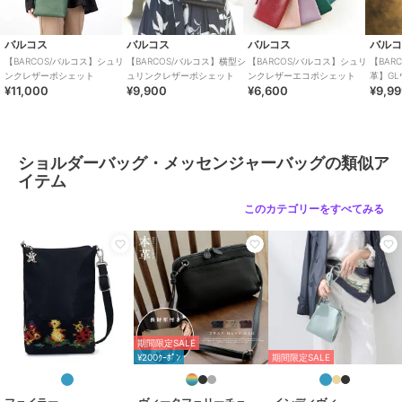
原産国
中国
バルコス
バルコス
バルコス
バル
【BARCOS/バルコス】シュリ
【BARCOS/バルコス】横型シ
【BARCOS/バルコス】シュリ
【BAR
ンクレザーポシェット
ュリンクレザーポシェット
ンクレザーエコポシェット
革】G
¥11,000
¥9,900
¥6,600
¥9,9
ザーコ
ロ ベル
ショルダーバッグ・メッセンジャーバッグの類似ア
イテム
このカテゴリーをすべてみる
期間限定SALE
¥200ｸｰﾎﾟﾝ
期間限定SALE