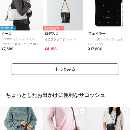
¥500ｸｰﾎﾟﾝ
期間限定SALE
クーコ
ロデスコ
フェイラー
COOCO（クーコ）レザー
縦型フラップポシェット
ユニ チェーンポシェット
2WAYショルダーバッグ ポシェ
UNI-257228
¥7,689
¥4,158
¥17,600
ット 斜めがけ 牛革
もっとみる
ちょっとしたお出かけに便利なサコッシュ