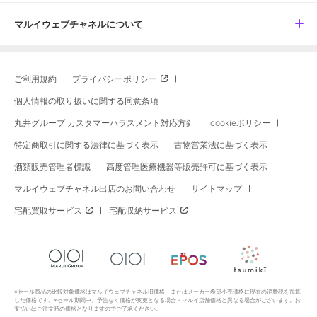
マルイウェブチャネルについて
ご利用規約
プライバシーポリシー
個人情報の取り扱いに関する同意条項
丸井グループ カスタマーハラスメント対応方針
cookieポリシー
特定商取引に関する法律に基づく表示
古物営業法に基づく表示
酒類販売管理者標識
高度管理医療機器等販売許可に基づく表示
マルイウェブチャネル出店のお問い合わせ
サイトマップ
宅配買取サービス
宅配収納サービス
※セール商品の比較対象価格はマルイウェブチャネル旧価格、またはメーカー希望小売価格に現在の消費税を加算
した価格です。※セール期間中、予告なく価格が変更となる場合・マルイ店舗価格と異なる場合がございます。お
支払いはご注文時の価格となりますのでご了承ください。