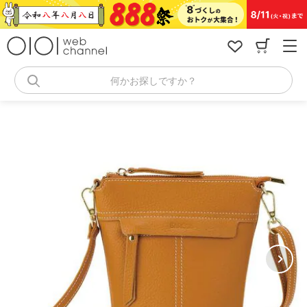
コ
ン
テ
ン
ツ
へ
何かお探しですか？
ス
キ
ッ
プ