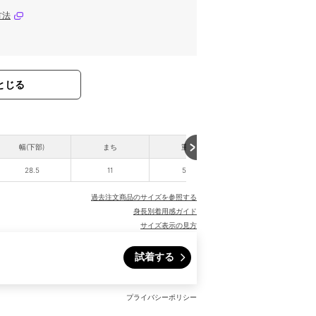
方法
とじる
幅(下部)
まち
重さ
28.5
11
590
過去注文商品のサイズを参照する
身長別着用感ガイド
サイズ表示の見方
試着する
プライバシーポリシー