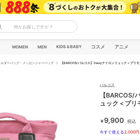
何かお探しですか？
コスメ
アニメ
KIDS＆BABY
WOMEN
MEN
ョルダーバッグ・メッセンジャーバッグ
/
【BARCOS/バルコス】3wayナイロンリュック＜プリ
バルコス
【BARCOS
ュック＜プリ
9,900
￥
税込
今すぐ使える
2,000円