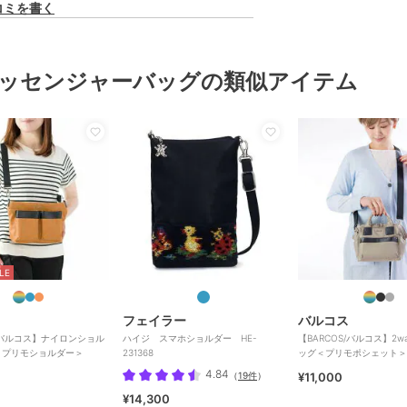
コミを書く
ッセンジャーバッグの類似アイテム
LE
フェイラー
バルコス
S/バルコス】ナイロンショル
ハイジ スマホショルダー HE-
【BARCOS/バルコス】2
＜プリモショルダー＞
231368
ッグ＜プリモポシェット＞
4.84
（
19件
）
¥11,000
¥14,300