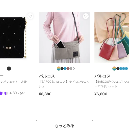
ー
バルコス
バルコス
ンポシェット UNI-
【BARCOS/バルコス】 ナイロンサコッ
【BARCOS/バルコス】
シュ
ーエコポシェット
4.80
（
5件
）
¥6,380
¥6,600
もっとみる