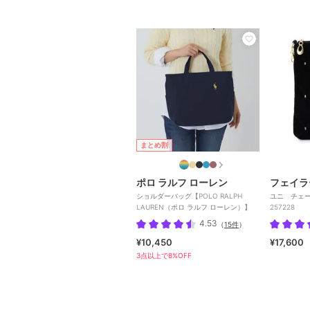
まとめ割
ポロ ラルフ ローレン
フェイラ
ショルダーバッグ【POLO RALPH
ユニ チェー
LAUREN（ポロ ラルフ ローレン）】
257228
4.53
（
15件
）
¥10,450
¥17,600
3点以上で8%OFF