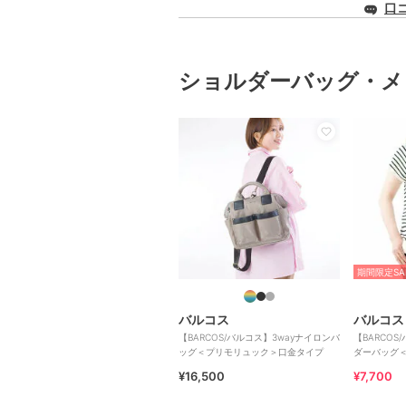
口
ショルダーバッグ・メ
期間限定SA
バルコス
バルコス
【BARCOS/バルコス】3wayナイロンバ
【BARCO
ッグ＜プリモリュック＞口金タイプ
ダーバッグ
¥16,500
¥7,700