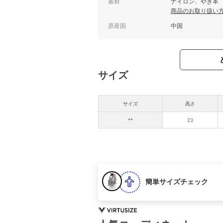
素材
ナイロン、やぎ革
商品のお取り扱い
原産国
中国
サイズ
サイズ
高さ
**
23
簡単サイズチェック