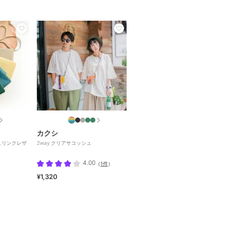
カクシ
シュリンクレザ
2way クリアサコッシュ
4.00
（
1件
）
¥1,320