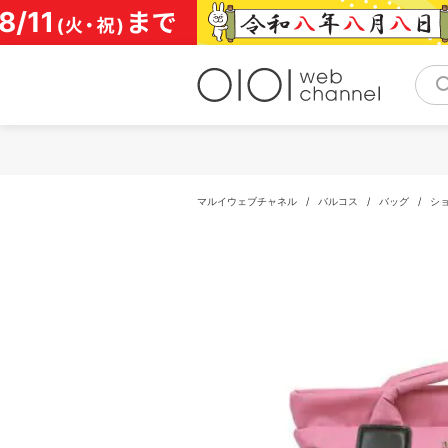
コ
ン
テ
ン
ツ
へ
ス
キ
ッ
プ
マルイウェブチャネル
/
バルコス
/
バッグ
/
シ