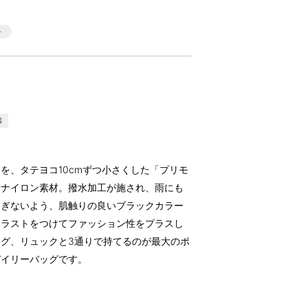
4
を、タテヨコ10cmずつ小さくした「プリモ
なナイロン素材。撥水加工が施され、雨にも
すぎないよう、肌触りの良いブラックカラー
トラストをつけてファッション性をプラスし
グ、リュックと3通りで持てるのが最大のポ
デイリーバッグです。