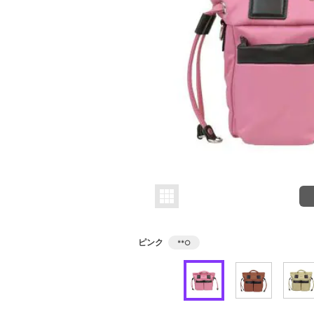
ピンク
**
○