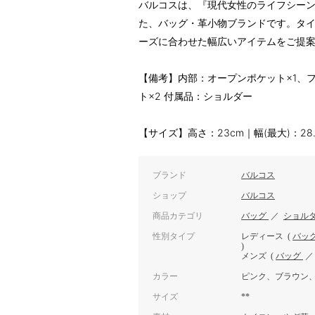
バルコスは、『現代女性のライフシー
た、バッグ・革小物ブランドです。タ
ーズに合わせた幅広いアイテムをご提
【備考】内部：オープンポケット×1、フ
ト×2 付属品：ショルダー
【サイズ】高さ：23cm｜幅(最大)：28.
ブランド
バルコス
ショップ
バルコス
商品カテゴリ
バッグ
／
ショル
性別タイプ
レディース
(
バッ
)
メンズ
(
バッグ
カラー
ピンク、ブラウン
サイズ
**