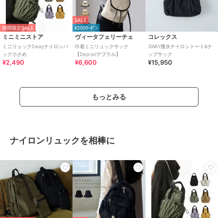
SALE
期間限定SALE
¥200ｸｰﾎﾟﾝ
ミニミニストア
ヴィータフェリーチェ
コレックス
ミニリュック2wayナイロンバ
巾着ミニリュックサック
3WAY撥水ナイロントート&ナ
ッグ小さめ
【Depral/デプラル】
ップサック
¥2,490
¥6,600
¥15,950
もっとみる
ナイロンリュックを相棒に