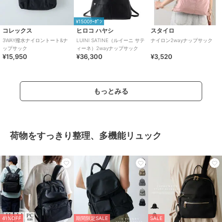
¥1500ｸｰﾎﾟﾝ
コレックス
ヒロコ ハヤシ
スタイロ
3WAY撥水ナイロントート&ナ
LUINI SATINE（ルイーニ サテ
ナイロン2wayナップサック
ップサック
ィーネ）2wayナップサック
¥15,950
¥36,300
¥3,520
もっとみる
荷物をすっきり整理、多機能リュック
41%OFF
期間限定SALE
SALE