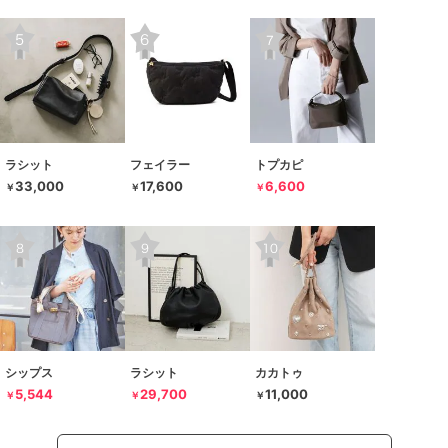
ラシット
フェイラー
トプカピ
33,000
17,600
6,600
￥
￥
￥
シップス
ラシット
カカトゥ
5,544
29,700
11,000
￥
￥
￥