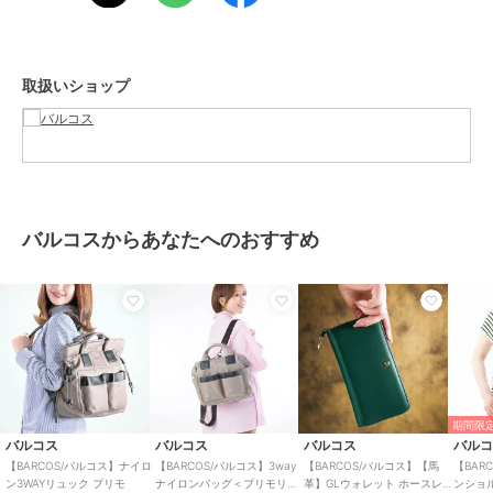
ッセンジャーバッグ
性別タイプ
レディース
バッグ
／
ショルダーバッグ・メ
取扱いショップ
ッセンジャーバッグ
メンズ
バッグ
／
ショルダーバッグ・メ
ッセンジャーバッグ
カラー
ベージュ、ピンク、ブラウン
サイズ
**
バルコスからあなたへのおすすめ
素材
ナイロン、やぎ革
商品のお取り扱い方法
原産国
中国
期間限定
バルコス
バルコス
バルコス
バル
【BARCOS/バルコス】ナイロ
【BARCOS/バルコス】3way
【BARCOS/バルコス】【馬
【BAR
ン3WAYリュック プリモ
ナイロンバッグ＜プリモリュ
革】GLウォレット ホースレ
ンショ