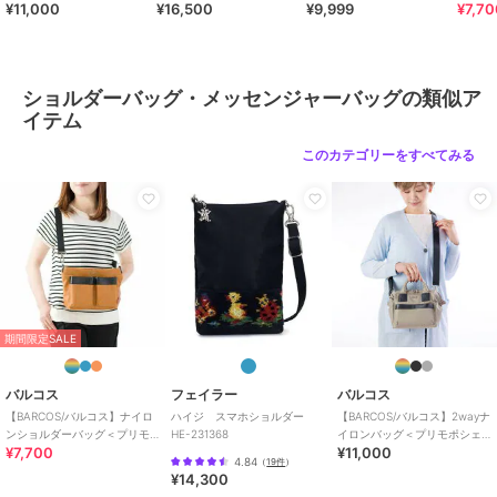
¥11,000
¥16,500
¥9,999
¥7,7
ック＞口金タイプ
ザーコンパクト長財布＜カバ
ショル
ロ ベルデ＞
ショルダーバッグ・メッセンジャーバッグの類似ア
イテム
このカテゴリーをすべてみる
期間限定SALE
バルコス
フェイラー
バルコス
【BARCOS/バルコス】ナイロ
ハイジ スマホショルダー
【BARCOS/バルコス】2wayナ
ンショルダーバッグ＜プリモ
HE-231368
イロンバッグ＜プリモポシェ
¥7,700
¥11,000
ショルダー＞
ット＞口金タイプ
4.84
（
19件
）
¥14,300