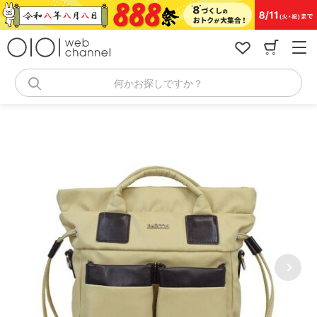
コ
ン
テ
ン
ツ
へ
何かお探しですか？
ス
キ
ッ
プ