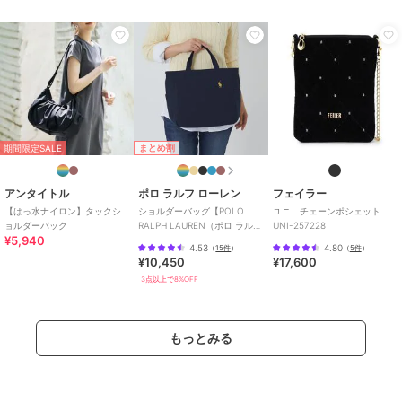
まとめ割
期間限定SALE
アンタイトル
ポロ ラルフ ローレン
フェイラー
【はっ水ナイロン】タックシ
ショルダーバッグ【POLO
ユニ チェーンポシェット
ョルダーバック
RALPH LAUREN（ポロ ラルフ
UNI-257228
¥5,940
ローレン）】
4.53
4.80
（
15件
）
（
5件
）
¥10,450
¥17,600
3点以上で8%OFF
もっとみる