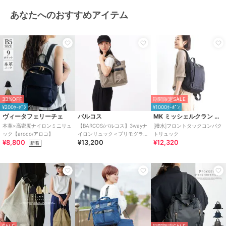
あなたへのおすすめアイテム
33%OFF
期間限定SALE
¥200ｸｰﾎﾟﾝ
¥1000ｸｰﾎﾟﾝ
ヴィータフェリーチェ
バルコス
MK ミッシェルクラン バッグ
本革×高密度ナイロンミニリュ
【BARCOS/バルコス】3wayナ
[撥水]フロントタックコンパク
ック【aroco/アロコ】
イロンリュック＜プリモグラ
トリュック
¥8,800
¥13,200
¥12,320
ンデ＞
新着