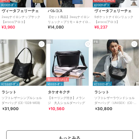
SALE
期間限定SALE
¥200ｸｰﾎﾟﾝ
¥200ｸｰﾎﾟﾝ
ヴィータフェリーチェ
バルコス
ヴィータフェリーチェ
2wayナイロンナップサック
【セット商品】3wayナイロン
9ポケットナイロンリュック
【aroco/アロコ】
リュック＜プリモ＞＆ナイロ
【aroco/アロコ】
¥3,960
¥14,080
¥6,237
ンサコッシュ
PR
PR
PR
期間限定SALE
¥2888ｸｰﾎﾟﾝ
¥888ｸｰﾎﾟﾝ
¥2888ｸｰﾎﾟﾝ
ラシット
タケオキクチ
ラシット
ソフトレザーシンプルショル
【キーリング付き】メラン
ソフトレザーラウンドショル
ダーバッグ (CE-1328-WEB)
ジ 大人ショルダーバッグ
ダーバッグ〈UNISEX〉(CE-
1326)
31,900
10,560
30,800
¥
¥
¥
もっとみる