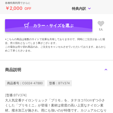
各種特典利用でさらに
￥2,000
OFF
特典内訳
カラー・サイズを選ぶ
2人
※こちらの商品は複数のサイトで在庫を共有しておりますので、同時にご注文があった場
合、売り切れとなってしまう事がございます。
この場合は売り切れ商品のみ、ご注文をキャンセルさせていただいております。あらかじ
めご了承くださいませ。
商品説明
商品番号：CG024-47880
型番：BTV374
[型番:BTV374]
大人気定番ナイロンリュック「プリモ」を、タテヨコ10cmずつ小さ
くした「プリモミニ」が登場！素材は密度の高い上質なナイロン素
材。撥水加工が施され、雨にも強いのが特徴です。カジュアルになり