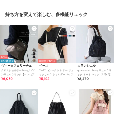
持ち方を変えて楽しむ、多機能リュック
SALE
¥200ｸｰﾎﾟﾝ
期間限定SALE
ヴィータフェリーチェ
ベース
カランシエル
クロスショルダー2wayナイロ
2WAY コンパクト レザー リュ
quaranciel: 2way リュックサ
ンリュックサック【aroco/ア
ックサック ショルダーバッグ
ック トート バッグ（A4対応）
¥6,050
¥5,192
¥8,470
ロコ】