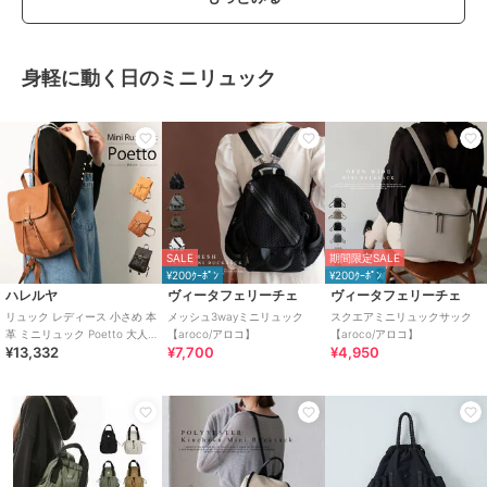
身軽に動く日のミニリュック
SALE
期間限定SALE
¥200ｸｰﾎﾟﾝ
¥200ｸｰﾎﾟﾝ
ハレルヤ
ヴィータフェリーチェ
ヴィータフェリーチェ
リュック レディース 小さめ 本
メッシュ3wayミニリュック
スクエアミニリュックサック
革 ミニリュック Poetto 大人
【aroco/アロコ】
【aroco/アロコ】
¥13,332
¥7,700
¥4,950
バッグ シンプル ミニ