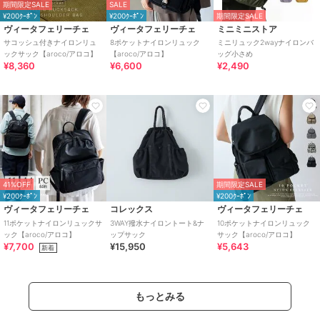
期間限定SALE
SALE
¥200ｸｰﾎﾟﾝ
¥200ｸｰﾎﾟﾝ
期間限定SALE
ヴィータフェリーチェ
ヴィータフェリーチェ
ミニミニストア
サコッシュ付きナイロンリュ
8ポケットナイロンリュック
ミニリュック2wayナイロンバ
ックサック【aroco/アロコ】
【aroco/アロコ】
ッグ小さめ
¥8,360
¥6,600
¥2,490
41%OFF
期間限定SALE
¥200ｸｰﾎﾟﾝ
¥200ｸｰﾎﾟﾝ
ヴィータフェリーチェ
コレックス
ヴィータフェリーチェ
11ポケットナイロンリュックサ
3WAY撥水ナイロントート&ナ
10ポケットナイロンリュック
ック【aroco/アロコ】
ップサック
サック【aroco/アロコ】
¥7,700
¥15,950
¥5,643
新着
もっとみる