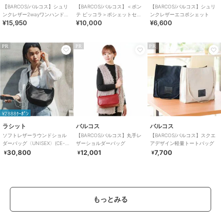
【BARCOS/バルコス】シュリ
【BARCOS/バルコス】＜ポン
【BARCOS/バルコス】シュリ
ンクレザー2wayワンハンドバ
テ ピッコラ＞ポシェットセッ
ンクレザーエコポシェット
¥15,950
¥10,000
¥6,600
ッグ
ト
PR
PR
PR
¥2888ｸｰﾎﾟﾝ
ラシット
バルコス
バルコス
ソフトレザーラウンドショル
【BARCOS/バルコス】丸手レ
【BARCOS/バルコス】スクエ
ダーバッグ〈UNISEX〉(CE-
ザーショルダーバッグ
アデザイン軽量トートバッグ
1326)
30,800
12,001
7,700
¥
¥
¥
もっとみる