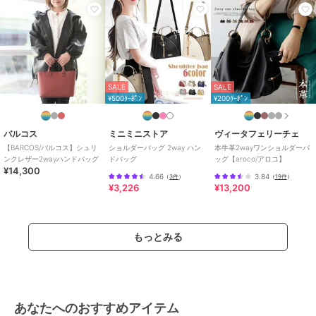
SALE
SALE
¥500ｸｰﾎﾟﾝ
¥200ｸｰﾎﾟﾝ
バルコス
ミニミニストア
ヴィータフェリーチェ
【BARCOS/バルコス】シュリ
ショルダーバッグ 2way ハン
本牛革2wayワンショルダーバ
ンクレザー2wayハンドバッグ
ドバッグ
ッグ【aroco/アロコ】
¥14,300
4.66
3.84
（
3件
）
（
19件
）
¥3,226
¥13,200
もっとみる
あなたへのおすすめアイテム