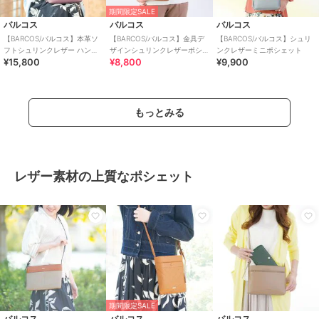
期間限定SALE
バルコス
バルコス
バルコス
【BARCOS/バルコス】本革ソ
【BARCOS/バルコス】金具デ
【BARCOS/バルコス】シュリ
フトシュリンクレザー ハンド
ザインシュリンクレザーポシ
ンクレザーミニポシェット
¥15,800
¥8,800
¥9,900
ルデザインホーボーバッグ
ェット
もっとみる
レザー素材の上質なポシェット
期間限定SALE
バルコス
バルコス
バルコス