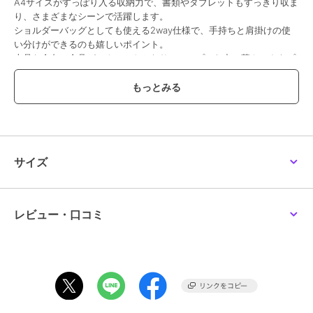
A4サイズがすっぽり入る収納力で、書類やタブレットもすっきり収ま
り、さまざまなシーンで活躍します。
ショルダーバッグとしても使える2way仕様で、手持ちと肩掛けの使
い分けができるのも嬉しいポイント。
上品な金色の金具がアクセントとなり、シンプルな中に華やかさをプ
ラス。
使いやすさと見た目の美しさを兼ね備えた、頼れる大人のためのバッ
グです。
【BARCOS/バルコス】
バルコスは、『現代女性のライフシーンを美しく、豊かにする』をコ
ンセプトにした、バッグ・革小物ブランドです。タイムレスから最新
サイズ
トレンドまで、ユーザーニーズに合わせた幅広いアイテムをご提案致
します。
【備考】内部：オープンポケット×1、ファスナーポケット×1 外部：
レビュー・口コミ
ファスナーポケット×1 付属品：ショルダーベルト(35-44cm)
【サイズ】高さ：28cm｜幅(最大)：44cm｜マチ：6cm｜重さ：
530g