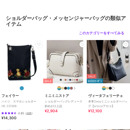
ショルダーバッグ・メッセンジャーバッグの類似ア
イテム
このカテゴリーをすべてみる
SALE
SALE
¥200ｸｰﾎﾟﾝ
フェイラー
ミニミニストア
ヴィータフェリーチェ
ハイジ スマホショルダー
ショルダーバッグレディース
本革2wayミニショルダーバッ
HE-231368
斜めがけ上品
グ【aroco/アロコ】
¥2,904
¥12,100
4.85
（
20件
）
¥14,300