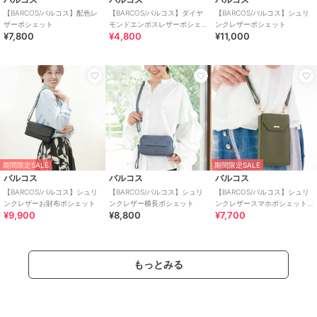
【BARCOS/バルコス】配色レ
【BARCOS/バルコス】ダイヤ
【BARCOS/バルコス】シュリ
ザーポシェット
モンドエンボスレザーポシェ
ンクレザーポシェット
¥7,800
¥4,800
¥11,000
ット
期間限定SALE
期間限定SALE
バルコス
バルコス
バルコス
【BARCOS/バルコス】シュリ
【BARCOS/バルコス】シュリ
【BARCOS/バルコス】シュリ
ンクレザーお財布ポシェット
ンクレザー横長ポシェット
ンクレザースマホポシェット
¥9,900
¥8,800
¥7,700
＜マーシ＞
もっとみる