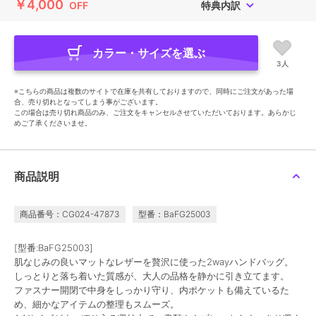
￥4,000
OFF
特典内訳
カラー・サイズを選ぶ
3人
※こちらの商品は複数のサイトで在庫を共有しておりますので、同時にご注文があった場
合、売り切れとなってしまう事がございます。
この場合は売り切れ商品のみ、ご注文をキャンセルさせていただいております。あらかじ
めご了承くださいませ。
商品説明
商品番号：CG024-47873
型番：BaFG25003
[型番:BaFG25003]
肌なじみの良いマットなレザーを贅沢に使った2wayハンドバッグ。
しっとりと落ち着いた質感が、大人の品格を静かに引き立てます。
ファスナー開閉で中身をしっかり守り、内ポケットも備えているた
め、細かなアイテムの整理もスムーズ。