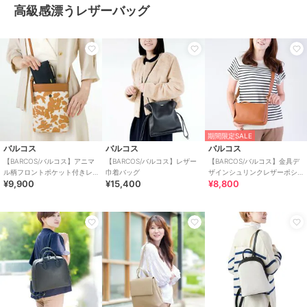
高級感漂うレザーバッグ
期間限定SALE
バルコス
バルコス
バルコス
【BARCOS/バルコス】アニマ
【BARCOS/バルコス】レザー
【BARCOS/バルコス】金具デ
ル柄フロントポケット付きレ
巾着バッグ
ザインシュリンクレザーポシ
¥9,900
¥15,400
¥8,800
ザーポシェット
ェット