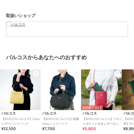
ブランド
バルコス
ショップ
バルコス
取扱いショップ
商品カテゴリ
バッグ
／
ショルダーバッグ・メ
ッセンジャーバッグ
性別タイプ
レディース
バッグ
／
ショルダーバッグ・メ
ッセンジャーバッグ
メンズ
バルコスからあなたへのおすすめ
バッグ
／
ショルダーバッグ・メ
ッセンジャーバッグ
カラー
ブラウン、ライトグレー、ブラッ
ク
サイズ
**
素材
牛革（床革）
商品のお取り扱い方法
期間限定SALE
バルコス
バルコス
バルコス
バル
原産国
中国
【BARCOS/バルコス】2way
【BARCOS/バルコス】軽量
【BARCOS/バルコス】フロン
【BAR
レザーハンドバッグ
2wayハンドバッグ
トポケット付きレザーポシェ
革】G
¥12,100
¥7,700
¥5,800
¥9,9
ット
ザーコ
ロ ベル