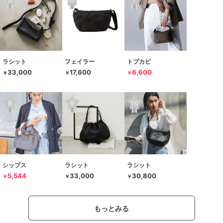
ラシット
フェイラー
トプカピ
33,000
17,600
6,600
￥
￥
￥
シップス
ラシット
ラシット
5,544
33,000
30,800
￥
￥
￥
もっとみる