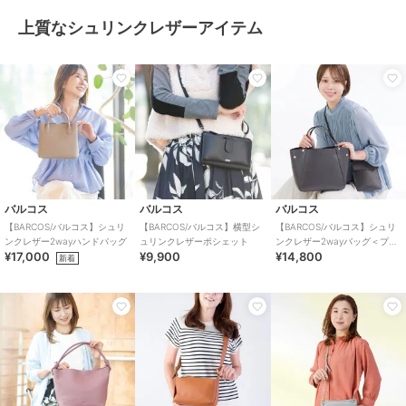
上質なシュリンクレザーアイテム
バルコス
バルコス
バルコス
【BARCOS/バルコス】シュリ
【BARCOS/バルコス】横型シ
【BARCOS/バルコス】シュリ
ンクレザー2wayハンドバッグ
ュリンクレザーポシェット
ンクレザー2wayバッグ＜プレ
¥17,000
¥9,900
¥14,800
ミアム4点セット＞
新着