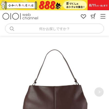
コ
ン
テ
ン
ツ
へ
何かお探しですか？
ス
キ
ッ
プ