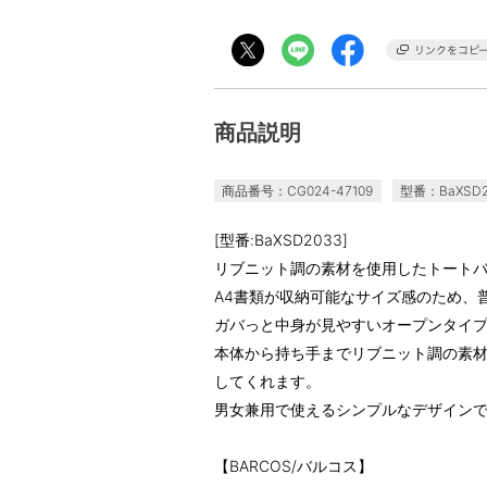
商品説明
商品番号：CG024-47109
型番：BaXSD2
[型番:BaXSD2033]
リブニット調の素材を使用したトート
A4書類が収納可能なサイズ感のため、
ガバっと中身が見やすいオープンタイ
本体から持ち手までリブニット調の素
してくれます。
男女兼用で使えるシンプルなデザイン
【BARCOS/バルコス】