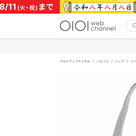
コ
ン
テ
ン
ツ
へ
ス
キ
ッ
プ
マルイウェブチャネル
/
バルコス
/
バッグ
/
ト