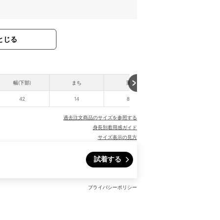
とじる
幅(下部)
まち
重さ
42
14
800
過去注文商品のサイズを参照する
身長別着用感ガイド
サイズ表示の見方
試着する
プライバシーポリシー