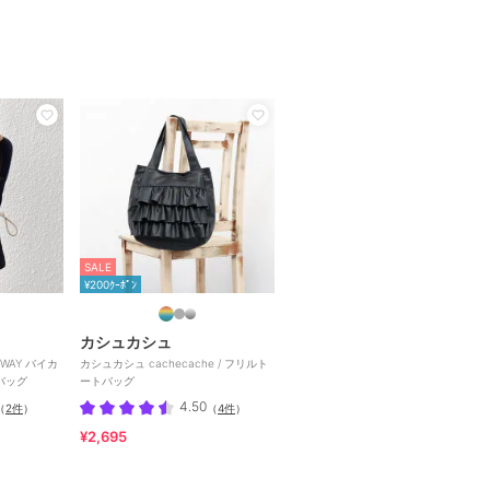
SALE
¥200ｸｰﾎﾟﾝ
カシュカシュ
2WAY バイカ
カシュカシュ cachecache / フリルト
 バッグ
ートバッグ
4.50
（
2件
）
（
4件
）
¥2,695