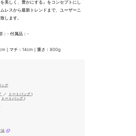
ンを美しく、豊かにする』をコンセプトにし
イムレスから最新トレンドまで、ユーザーニ
案致します。
：- 付属品：-
cm｜マチ：14cm｜重さ：800g
バッグ
グ
／
トートバッグ
)
／
トートバッグ
)
ク
方法