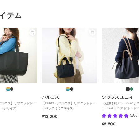
イテム
バルコス
シップス エニィ
S/バルコス】リブニットトー
【BARCOS/バルコス】リブニットトー
《追加予約》SHIPS any: 
ラージサイズ）
トバッグ（ミニサイズ）
ラー A4 ドロスト トート
5.00
¥13,200
¥5,500