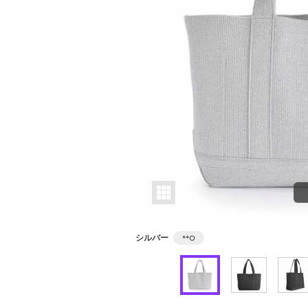
シルバー
**
○