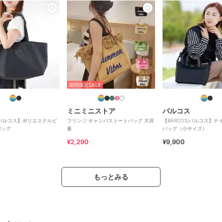
期間限定SALE
ミニミニストア
バルコス
S/バルコス】ポリエステルビ
フリンジ キャンバストートバッグ 大容
【BARCOS/バルコス】
バッグ
量
バッグ（小サイズ）
¥2,290
¥9,900
もっとみる