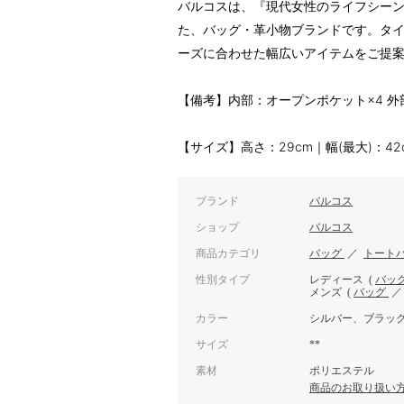
バルコスは、『現代女性のライフシー
た、バッグ・革小物ブランドです。タ
ーズに合わせた幅広いアイテムをご提
【備考】内部：オープンポケット×4 外部
【サイズ】高さ：29cm｜幅(最大)：42
ブランド
バルコス
ショップ
バルコス
商品カテゴリ
バッグ
／
トート
性別タイプ
レディース
(
バッ
メンズ
(
バッグ
カラー
シルバー、ブラッ
サイズ
**
素材
ポリエステル
商品のお取り扱い