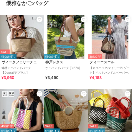
優雅なかごバッグ
SALE
¥500ｸｰﾎﾟﾝ
¥500ｸｰﾎﾟﾝ
30%OFF
ヴィータフェリーチェ
神戸レタス
ティーエスエル
雑材ミニハンドバッグ
かごハンドバッグ [B1670]
【カゴバッグ/デイリー/リゾー
【Depral/デプラル】
ト】ベルトハンドルペーパー
¥3,960
¥3,490
¥4,158
トートバッグ
40%OFF
SALE
SALE
¥500ｸｰﾎﾟﾝ
¥500ｸｰﾎﾟﾝ
¥500ｸｰﾎﾟﾝ