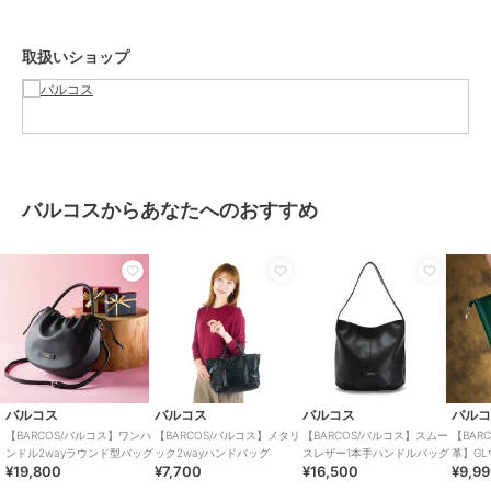
バッグ
／
ハンドバッグ
メンズ
取扱いショップ
バッグ
／
ハンドバッグ
カラー
ベージュ、ブラウン
サイズ
**
素材
天然素材
商品のお取り扱い方法
バルコスからあなたへのおすすめ
原産国
中国
バルコス
バルコス
バルコス
バル
【BARCOS/バルコス】ワンハ
【BARCOS/バルコス】メタリ
【BARCOS/バルコス】スムー
【BAR
ンドル2wayラウンド型バッグ
ック2wayハンドバッグ
スレザー1本手ハンドルバッグ
革】G
¥19,800
¥7,700
¥16,500
¥9,9
ザーコ
ロ ベル