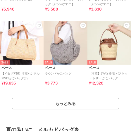
ッグ【aroco/アロコ】
【aroco/アロコ】
¥5,940
¥5,500
¥3,630
SALE
SALE
SALE
ベース
ベース
ベース
【イタリア製】本革ハンドル
ラウンドかごバッグ
【本革】2WAY 巾着 バスケッ
2WAYかごバッグ(小)
ト レザー かご バッグ
¥19,635
¥3,773
¥12,320
もっとみる
夏の装いに、メルカドバッグを