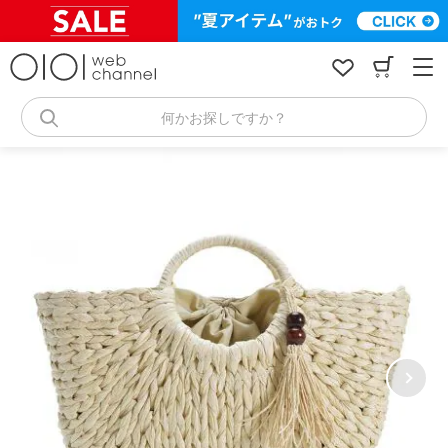
コ
ン
テ
ン
ツ
へ
何かお探しですか？
ス
キ
ッ
プ