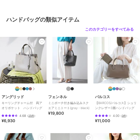
ハンドバッグの類似アイテム
このカテゴリーをすべてみる
アングリッド
フェンネル
バルコス
キーリングチャーム付 両ア
ミニポーチ付き編み込みスク
【BARCOS/バルコス】シュリ
オリポケット ハンドバッグ
エアミニトート(gray・black)
ンクレザー3層ハンドバッグ
¥19,800
4.68
4.00
（
25件
）
（
3件
）
¥6,930
¥11,000