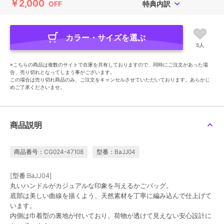
￥2,000
OFF
特典内訳
カラー・サイズを選ぶ
5人
※こちらの商品は複数のサイトで在庫を共有しておりますので、同時にご注文があった場
合、売り切れとなってしまう事がございます。
この場合は売り切れ商品のみ、ご注文をキャンセルさせていただいております。あらかじ
めご了承くださいませ。
商品説明
商品番号：CG024-47108
型番：BaJJ04
[型番:BaJJ04]
丸いハンドルがカジュアルな印象を与えるかごバッグ。
底部は美しい曲線を描くよう、天然素材を丁寧に編み込んで仕上げて
います。
内側は巾着型の裏地が付いており、荷物が透けて見えない安心設計に