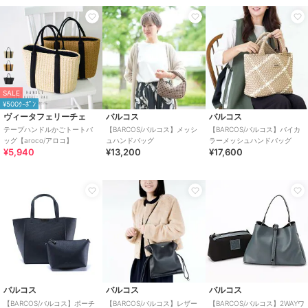
SALE
¥500ｸｰﾎﾟﾝ
ヴィータフェリーチェ
バルコス
バルコス
テープハンドルかごトートバ
【BARCOS/バルコス】メッシ
【BARCOS/バルコス】バイカ
ッグ【aroco/アロコ】
ュハンドバッグ
ラーメッシュハンドバッグ
¥5,940
¥13,200
¥17,600
バルコス
バルコス
バルコス
【BARCOS/バルコス】ポーチ
【BARCOS/バルコス】レザー
【BARCOS/バルコス】2WAYワ