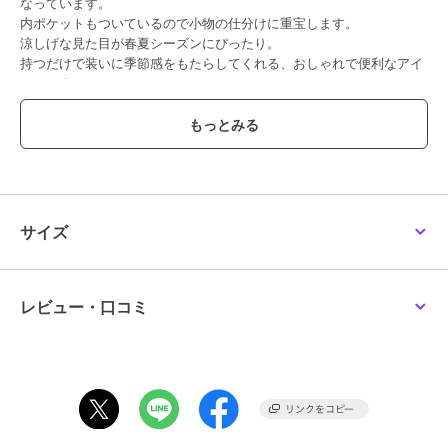
なっています。
内ポケットもついているので小物の仕分けに重宝します。
涼しげな見た目が春夏シーズンにぴったり。
持つだけで装いに季節感をもたらしてくれる、おしゃれで便利なアイ
テムです。
【BARCOS/バルコス】
バルコスは、『現代女性のライフシーンを美しく、豊かにする』をコ
ンセプトにした、バッグ・革小物ブランドです。タイムレスから最新
トレンドまで、ユーザーニーズに合わせた幅広いアイテムをご提案致
します。
サイズ
【備考】内部：オープンポケット×1 外部：- 付属品：チャーム
【サイズ】高さ：24cm｜幅(最大)：39cm｜マチ：7cm｜重さ：320g
レビュー・口コミ
ブランド
バルコス
ショップ
バルコス
商品カテゴリ
バッグ
／
ハンドバッグ
性別タイプ
レディース