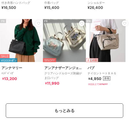
付き舟形ハンドバッグ
巾着バッグ
ンショルダー
¥16,500
¥15,400
¥26,400
PR
PR
PR
SALE
19%OFF
¥1000ｸｰﾎﾟﾝ
まとめ割
アンナマリー
アンアナザーアンジェラス
バブ
ﾊﾝﾄﾞﾊﾞｯｸﾞ
クリアハンドルローズ刺繍が
ナイロントートＢＡＧ
ま口バッグ
13,200
4,950
新着
¥
¥
11,990
¥
2点以上で20%OFF
もっとみる