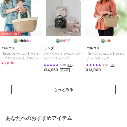
期間限定SALE
バルコス
ランダ
バルコス
【BARCOS/バルコス】ラメテ
2WAY リボンチャームキルティ
【BARCOS/バルコス】2wayレ
ープデザインカジュアルハン
ングバニティバッグ
ザーハンドバッグ
¥8,000
ドバッグ
5.00
5.00
（
2件
）
（
1件
）
¥14,960
¥13,000
再入荷
もっとみる
あなたへのおすすめアイテム