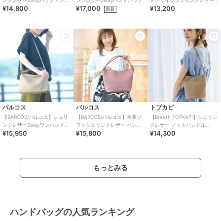
ンクレザー2wayバッグ＜プレ
ンクレザー2wayハンドバッグ
トデザインシュリンクレザー
¥14,800
¥17,000
¥13,200
ミアム4点セット＞
2wayハンドバッグ＆長財布セ
新着
ット
バルコス
バルコス
トプカピ
【BARCOS/バルコス】シュリ
【BARCOS/バルコス】本革ソ
【Breath TOPKAPI】シュリン
ンクレザー2wayワンハンドバ
フトシュリンクレザー ハンド
クレザー ノットハンドル
¥15,950
¥15,800
¥14,300
ッグ
ルデザインホーボーバッグ
2way ショルダーバッグ
もっとみる
ハンドバッグの人気ランキング