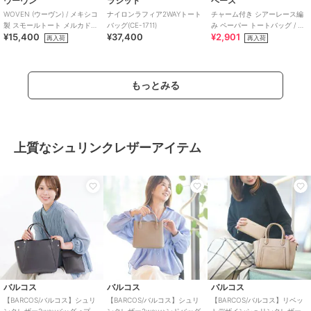
ウーヴン
ラシット
ベース
WOVEN (ウーヴン) / メキシコ
ナイロンラフィア2WAYトート
チャーム付き シアーレース編
製 スモールトート メルカドバ
バッグ(CE-1711)
み ペーパー トートバッグ / レ
¥15,400
¥37,400
¥2,901
ッグ かごバッグ
ディース かごバッグ B5サイズ
再入荷
再入荷
対応
もっとみる
上質なシュリンクレザーアイテム
バルコス
バルコス
バルコス
【BARCOS/バルコス】シュリ
【BARCOS/バルコス】シュリ
【BARCOS/バルコス】リベッ