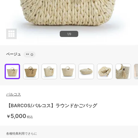
1/9
ベージュ
**
○
バルコス
【BARCOS/バルコス】ラウンドかごバッグ
5,000
￥
税込
各種特典利用でさらに