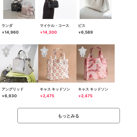
ランダ
マイケル・コース
ビス
14,960
14,300
6,589
￥
￥
￥
アングリッド
キャス キッドソン
キャス キッドソン
6,930
2,475
2,475
￥
￥
￥
もっとみる