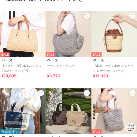
SALE
SALE
SALE
ベース
ベース
ベース
【イタリア製】本革ハンドル
ラウンドかごバッグ
【本革】2WAY 巾着 バスケッ
2WAYかごバッグ(小)
ト レザー かご バッグ
¥19,635
¥3,773
¥12,320
¥1000ｸｰﾎﾟﾝ
SALE