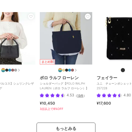
まとめ割
ポロ ラルフ ローレン
フェイラー
S/バルコス】シュリンクレザ
ショルダーバッグ【POLO RALPH
ユニ チェーンポシェット 
グ
LAUREN（ポロ ラルフ ローレン）】
257228
4.53
4.80
（
15件
）
¥10,450
¥17,600
3点以上で8%OFF
もっとみる