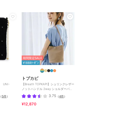
期間限定SALE
¥1888ｸｰﾎﾟﾝ
トプカピ
UNI-
【Breath TOPKAPI】シュリンクレザー
ノットハンドル 2way ショルダーバッ
グ
3.75
（
5件
）
（
4件
）
¥12,870