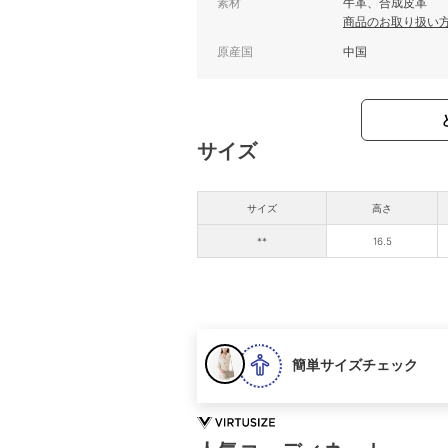
素材
牛革、合成皮革
商品のお取り扱い
原産国
中国
サイズ
サイズ
高さ
**
16.5
簡単サイズチェック