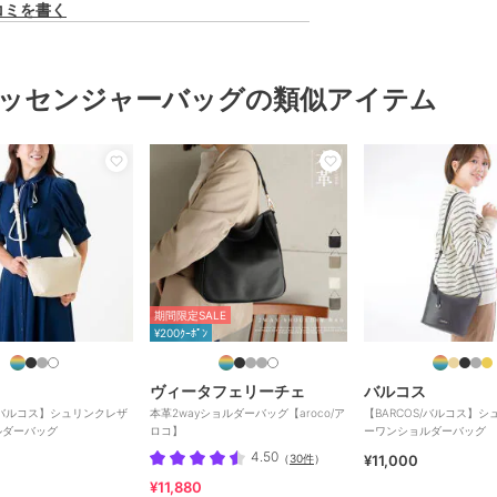
コミを書く
ッセンジャーバッグの類似アイテム
期間限定SALE
¥200ｸｰﾎﾟﾝ
ヴィータフェリーチェ
バルコス
S/バルコス】シュリンクレザ
本革2wayショルダーバッグ【aroco/ア
【BARCOS/バルコス】
ルダーバッグ
ロコ】
ーワンショルダーバッグ
4.50
（
30件
）
¥11,000
¥11,880