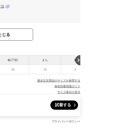
方法
とじる
幅(下部)
まち
重さ
25
13
395
過去注文商品のサイズを参照する
身長別着用感ガイド
サイズ表示の見方
試着する
プライバシーポリシー