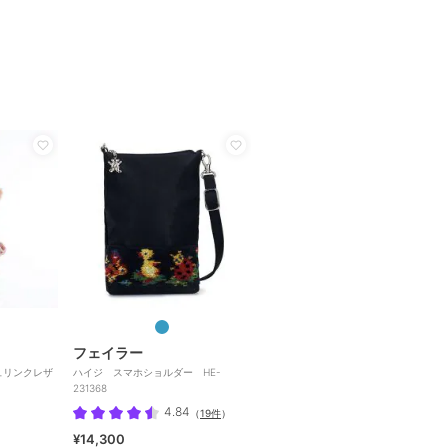
フェイラー
シュリンクレザ
ハイジ スマホショルダー HE-
231368
4.84
（
19件
）
¥14,300