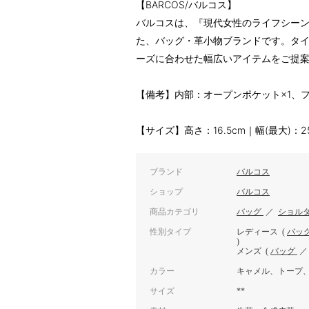
【BARCOS/バルコス】
バルコスは、『現代女性のライフシー
た、バッグ・革小物ブランドです。タ
ーズに合わせた幅広いアイテムをご提
【備考】内部：オープンポケット×1、ファ
【サイズ】高さ：16.5cm｜幅(最大)：2
ブランド
バルコス
ショップ
バルコス
商品カテゴリ
バッグ
／
ショル
性別タイプ
レディース
(
バッ
)
メンズ
(
バッグ
カラー
キャメル、トープ
サイズ
**