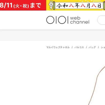
コ
ン
テ
ン
ツ
へ
ス
キ
ッ
プ
マルイウェブチャネル
/
バルコス
/
バッグ
/
シ