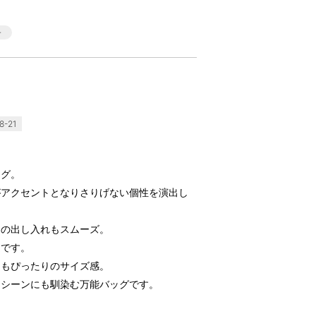
-21
ッグ。
がアクセントとなりさりげない個性を演出し
物の出し入れもスムーズ。
適です。
にもぴったりのサイズ感。
なシーンにも馴染む万能バッグです。