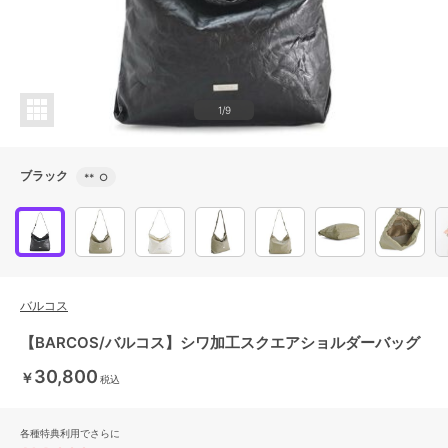
1/9
ブラック
**
○
バルコス
【BARCOS/バルコス】シワ加工スクエアショルダーバッグ
30,800
￥
税込
各種特典利用でさらに