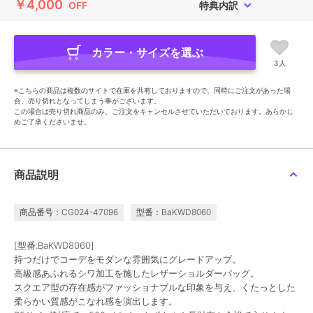
￥4,000
OFF
特典内訳
カラー・サイズを選ぶ
3人
※こちらの商品は複数のサイトで在庫を共有しておりますので、同時にご注文があった場
合、売り切れとなってしまう事がございます。
この場合は売り切れ商品のみ、ご注文をキャンセルさせていただいております。あらかじ
めご了承くださいませ。
商品説明
商品番号：CG024-47096
型番：BaKWD8060
[型番:BaKWD8060]
持つだけでコーデをモダンな雰囲気にグレードアップ。
高級感あふれるシワ加工を施したレザーショルダーバッグ。
スクエア型の存在感がファッショナブルな印象を与え、くたっとした
柔らかい質感がこなれ感を演出します。