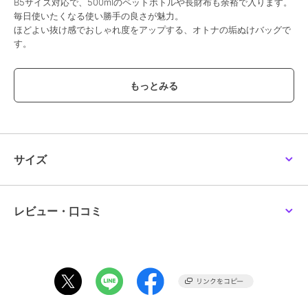
B5サイズ対応で、500mlのペットボトルや長財布も余裕で入ります。
毎日使いたくなる使い勝手の良さが魅力。
ほどよい抜け感でおしゃれ度をアップする、オトナの垢ぬけバッグで
す。
【BARCOS/バルコス】
バルコスは、『現代女性のライフシーンを美しく、豊かにする』をコ
ンセプトにした、バッグ・革小物ブランドです。タイムレスから最新
トレンドまで、ユーザーニーズに合わせた幅広いアイテムをご提案致
します。
【備考】内部：ファスナーポケット×1 外部：- 付属品：-
サイズ
【サイズ】高さ：28cm｜幅(最大)：35.5cm｜マチ：8cm｜重さ：
385g
レビュー・口コミ
ブランド
バルコス
ショップ
バルコス
商品カテゴリ
バッグ
／
ショルダーバッグ・メ
ッセンジャーバッグ