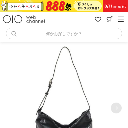
コ
ン
テ
ン
ツ
へ
何かお探しですか？
ス
キ
ッ
プ