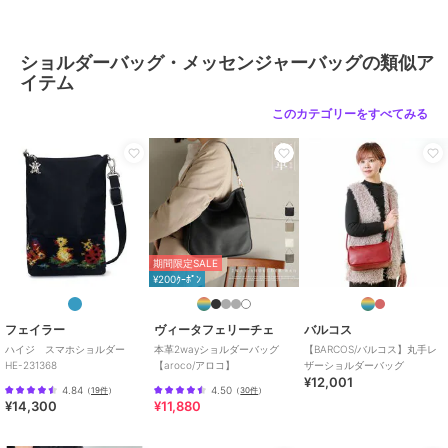
ショルダーバッグ・メッセンジャーバッグの類似ア
イテム
このカテゴリーをすべてみる
期間限定SALE
¥200ｸｰﾎﾟﾝ
フェイラー
ヴィータフェリーチェ
バルコス
ハイジ スマホショルダー
本革2wayショルダーバッグ
【BARCOS/バルコス】丸手レ
HE-231368
【aroco/アロコ】
ザーショルダーバッグ
¥12,001
4.84
4.50
（
19件
）
（
30件
）
¥14,300
¥11,880