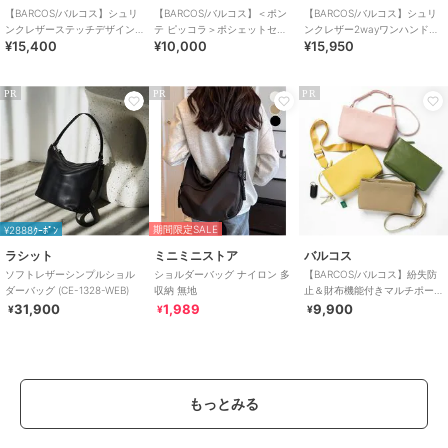
【BARCOS/バルコス】シュリ
【BARCOS/バルコス】＜ポン
【BARCOS/バルコス】シュリ
ンクレザーステッチデザイン
テ ピッコラ＞ポシェットセッ
ンクレザー2wayワンハンドバ
¥15,400
¥10,000
¥15,950
ショルダーバッグ
ト
ッグ
PR
PR
PR
期間限定SALE
¥2888ｸｰﾎﾟﾝ
ラシット
ミニミニストア
バルコス
ソフトレザーシンプルショル
ショルダーバッグ ナイロン 多
【BARCOS/バルコス】紛失防
ダーバッグ (CE-1328-WEB)
収納 無地
止＆財布機能付きマルチポー
チ＜リトルノ プルート＞
31,900
1,989
9,900
¥
¥
¥
もっとみる