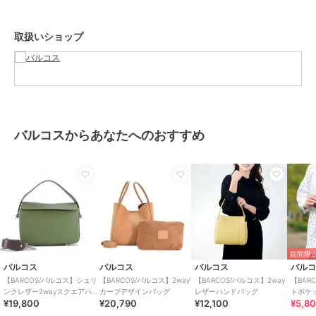
性別タイプ
レディース
バッグ
／
ショルダーバッグ・メ
取扱いショップ
ッセンジャーバッグ
メンズ
バッグ
／
ショルダーバッグ・メ
ッセンジャーバッグ
カラー
ブラック、グリーン、ホワイト
サイズ
**
バルコスからあなたへのおすすめ
素材
牛革
商品のお取り扱い方法
原産国
中国
期間限定
バルコス
バルコス
バルコス
バル
【BARCOS/バルコス】シュリ
【BARCOS/バルコス】2way
【BARCOS/バルコス】2way
【BAR
ンクレザー2wayスクエアハン
カーブデザインバッグ
レザーハンドバッグ
トポケ
¥19,800
¥20,790
¥12,100
¥5,8
ドバッグ
ット