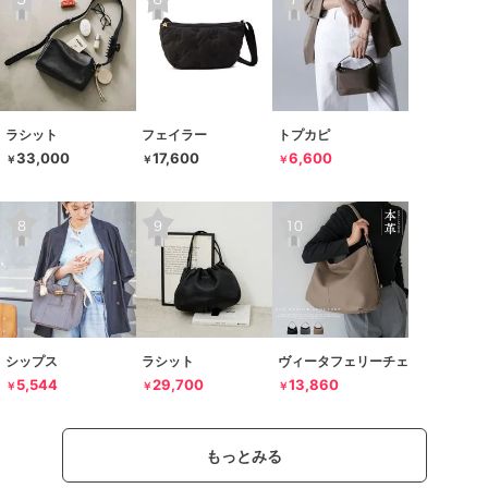
ラシット
フェイラー
トプカピ
33,000
17,600
6,600
￥
￥
￥
シップス
ラシット
ヴィータフェリーチェ
5,544
29,700
13,860
￥
￥
￥
もっとみる