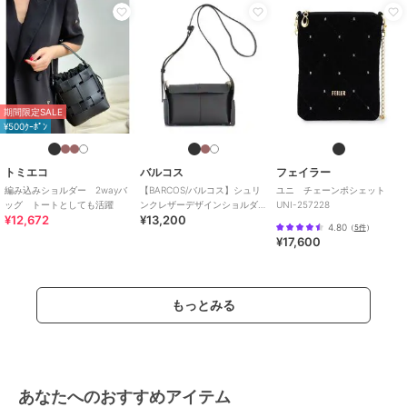
期間限定SALE
¥500ｸｰﾎﾟﾝ
トミエコ
バルコス
フェイラー
編み込みショルダー 2wayバ
【BARCOS/バルコス】シュリ
ユニ チェーンポシェット
ッグ トートとしても活躍
ンクレザーデザインショルダ
UNI-257228
¥12,672
¥13,200
ーバッグ
4.80
（
5件
）
¥17,600
もっとみる
あなたへのおすすめアイテム