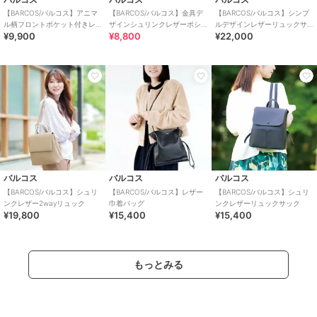
【BARCOS/バルコス】アニマ
【BARCOS/バルコス】金具デ
【BARCOS/バルコス】シンプ
ル柄フロントポケット付きレ
ザインシュリンクレザーポシ
ルデザインレザーリュックサ
¥9,900
¥8,800
¥22,000
ザーポシェット
ェット
ック
バルコス
バルコス
バルコス
【BARCOS/バルコス】シュリ
【BARCOS/バルコス】レザー
【BARCOS/バルコス】シュリ
ンクレザー2wayリュック
巾着バッグ
ンクレザーリュックサック
¥19,800
¥15,400
¥15,400
もっとみる