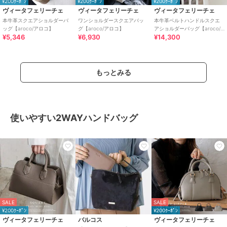
¥200ｸｰﾎﾟﾝ
¥200ｸｰﾎﾟﾝ
¥200ｸｰﾎﾟﾝ
ヴィータフェリーチェ
ヴィータフェリーチェ
ヴィータフェリーチェ
本牛革スクエアショルダーバ
ワンショルダースクエアバッ
本牛革ベルトハンドルスクエ
ッグ【aroco/アロコ】
グ【aroco/アロコ】
アショルダーバッグ【aroco/
¥5,346
¥6,930
¥14,300
アロコ】
もっとみる
使いやすい2WAYハンドバッグ
SALE
SALE
¥200ｸｰﾎﾟﾝ
¥200ｸｰﾎﾟﾝ
ヴィータフェリーチェ
バルコス
ヴィータフェリーチェ