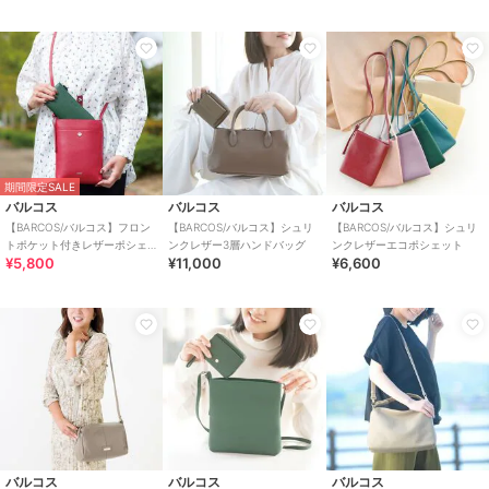
期間限定SALE
バルコス
バルコス
バルコス
【BARCOS/バルコス】フロン
【BARCOS/バルコス】シュリ
【BARCOS/バルコス】シュリ
トポケット付きレザーポシェ
ンクレザー3層ハンドバッグ
ンクレザーエコポシェット
¥5,800
¥11,000
¥6,600
ット
バルコス
バルコス
バルコス