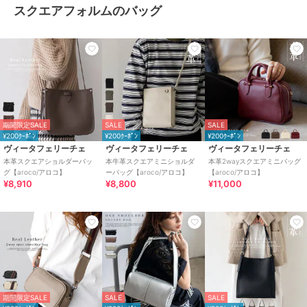
スクエアフォルムのバッグ
期間限定SALE
SALE
SALE
¥200ｸｰﾎﾟﾝ
¥200ｸｰﾎﾟﾝ
¥200ｸｰﾎﾟﾝ
ヴィータフェリーチェ
ヴィータフェリーチェ
ヴィータフェリーチェ
本革スクエアショルダーバッ
本牛革スクエアミニショルダ
本革2wayスクエアミニバッグ
グ【aroco/アロコ】
ーバッグ【aroco/アロコ】
【aroco/アロコ】
¥8,910
¥8,800
¥11,000
期間限定SALE
SALE
SALE