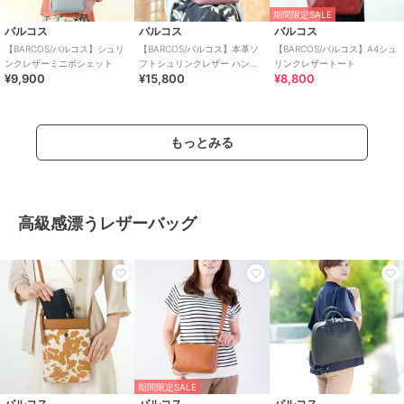
期間限定SALE
バルコス
バルコス
バルコス
【BARCOS/バルコス】シュリ
【BARCOS/バルコス】本革ソ
【BARCOS/バルコス】A4シュ
ンクレザーミニポシェット
フトシュリンクレザー ハンド
リンクレザートート
¥9,900
¥15,800
¥8,800
ルデザインホーボーバッグ
もっとみる
高級感漂うレザーバッグ
期間限定SALE
バルコス
バルコス
バルコス