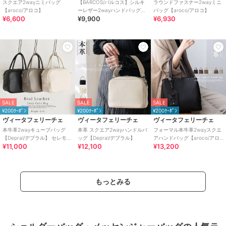
スクエア2wayニミバッグ
【BARCOS/バルコス】シルキ
ラウンドファスナー2wayミニ
【aroco/アロコ】
ーレザー2wayハンドバッグ＜
バッグ【aroco/アロコ】
¥6,600
¥9,900
¥6,930
ヴェルーチェ＞
SALE
SALE
SALE
¥200ｸｰﾎﾟﾝ
¥200ｸｰﾎﾟﾝ
¥200ｸｰﾎﾟﾝ
ヴィータフェリーチェ
ヴィータフェリーチェ
ヴィータフェリーチェ
本牛革2wayキューブバッグ
本革 スクエア2wayハンドルバ
フォーマル本牛革2wayスクエ
【Depral/デプラル】 セレモニ
ッグ【Depral/デプラル】
アハンドバッグ【aroco/アロ
¥11,000
¥12,100
¥13,200
ー向け
コ】セレモニー向け
もっとみる