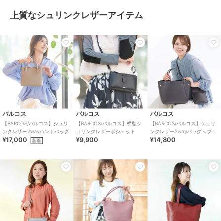
上質なシュリンクレザーアイテム
バルコス
バルコス
バルコス
【BARCOS/バルコス】シュリ
【BARCOS/バルコス】横型シ
【BARCOS/バルコス】シュリ
ンクレザー2wayハンドバッグ
ュリンクレザーポシェット
ンクレザー2wayバッグ＜プレ
¥17,000
¥9,900
¥14,800
ミアム4点セット＞
新着