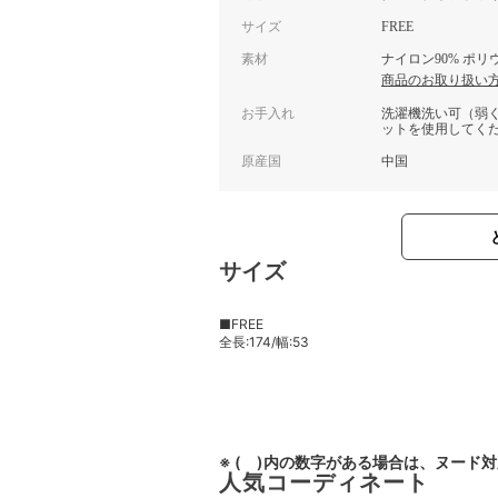
サイズ
FREE
素材
ナイロン90% ポリ
商品のお取り扱い
お手入れ
洗濯機洗い可（弱
ットを使用してく
原産国
中国
サイズ
■FREE
全長:174/幅:53
※ ( )内の数字がある場合は、ヌード
人気コーディネート