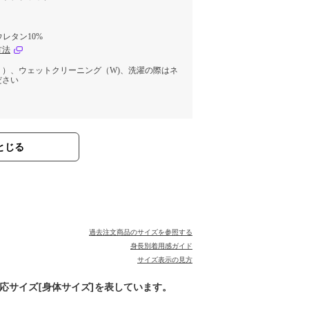
ウレタン10%
方法
く）、ウェットクリーニング（W)、洗濯の際はネ
ださい
とじる
過去注文商品のサイズを参照する
身長別着用感ガイド
サイズ表示の見方
対応サイズ[身体サイズ]を表しています。