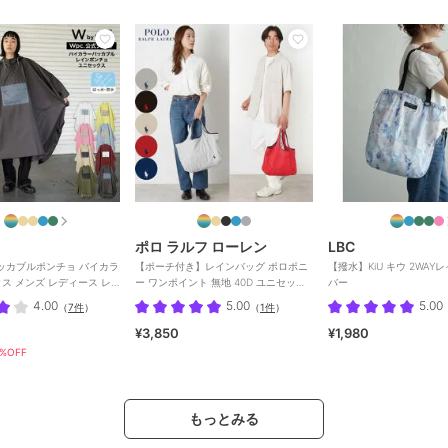
ポロ ラルフ ローレン
LBC
パッカブルポンチョ バイカラ
【ポーチ付き】レインバッグ ポロポニ
【撥水】KiU キウ 2WA
ス メンズ レディース レ
ー ワンポイント 無地 40D ユニセック
バー
ス
4.00
5.00
5.00
（
7件
）
（
1件
）
¥3,850
¥1,980
%OFF
もっとみる