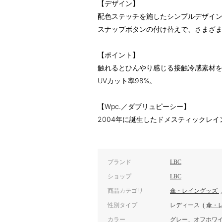
【デザイン】
配色ステッチを施したシンプルデザイ
スナップボタンの付け替えで、さまざま
【ポイント】
触れるとひんやり感じる接触冷感素材
UVカット率98%。
【Wpc.／ダブリュピーシー】
2004年に誕生したドメスティックレ
ブランド
LBC
ショップ
LBC
商品カテゴリ
傘・レイングッズ
性別タイプ
レディース
(
傘・
カラー
グレー、オフホワ