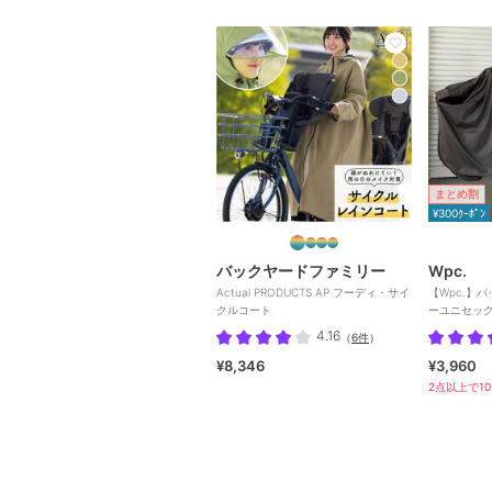
まとめ割
¥300ｸｰﾎﾟﾝ
バックヤードファミリー
Wpc.
Actual PRODUCTS AP フーディ・サイ
【Wpc.】
クルコート
ーユニセック
インコート
4.16
（
6件
）
¥8,346
¥3,960
2点以上で10