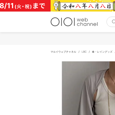
コ
ン
テ
ン
ツ
へ
ス
キ
ッ
プ
マルイウェブチャネル
/
LBC
/
傘・レイングッズ