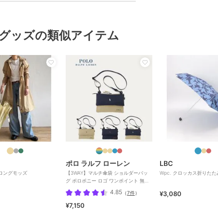
グッズの類似アイテム
ポロ ラルフ ローレン
LBC
ンロングモッズ
【3WAY】マルチ傘袋 ショルダーバッ
Wpc. クロッカス折りたた
グ ポロポニー ロゴ ワンポイント 無地
ユニセックス
4.85
（
7件
）
¥3,080
¥7,150