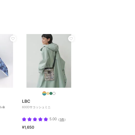
LBC
み傘
600Dサコッシュミニ
5.00
（
1件
）
¥1,650