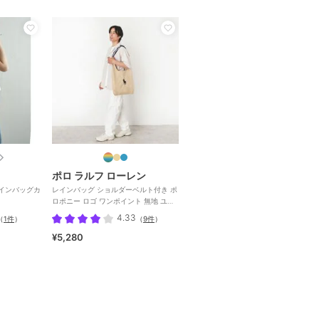
ポロ ラルフ ローレン
Yレインバッグカ
レインバッグ ショルダーベルト付き ポ
ロポニー ロゴ ワンポイント 無地 ユニ
セックス
4.33
（
1件
）
（
9件
）
¥5,280