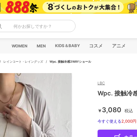
何かお探しですか？
コスメ
アニメ
KIDS＆BABY
WOMEN
MEN
/
レインコート・レイングッズ
/
Wpc. 接触冷感3WAYショール
LBC
Wpc. 接触冷
3,080
￥
税込
今すぐ使える
2,000円