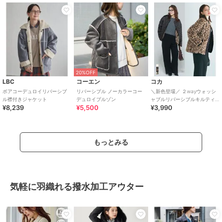
20%OFF
LBC
コーエン
コカ
ボアコーデュロイリバーシブ
リバーシブル ノーカラーコー
＼新色登場／ ２wayウォッシ
ル襟付きジャケット
デュロイブルゾン
ャブルリバーシブルキルティ
¥8,239
¥5,500
¥3,990
ングブルゾン 全4色
もっとみる
気軽に羽織れる撥水加工アウター