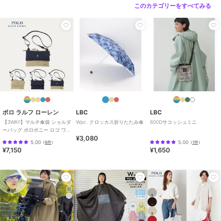
このカテゴリーをすべてみる
ポロ ラルフ ローレン
LBC
LBC
【3WAY】マルチ傘袋 ショルダ
Wpc. クロッカス折りたたみ傘
600Dサコッシュミニ
ーバッグ ポロポニー ロゴ ワン
¥3,080
ポイント 無地 ユニセックス
5.00
5.00
（
6件
）
（
1件
）
¥7,150
¥1,650