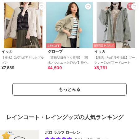
48%OFF
期間限定SALE
イッカ
グローブ
イッカ
【撥水】2WAYボアキルトブル
【貴島明日香さん着用】【撥
【雑誌InRed1月号掲載】ブー
ゾン
水／シルエット2WAY】軽やか
クレー2WAYフードコート
¥7,689
¥4,500
¥8,791
ミドルトレンチコート
もっとみる
レインコート・レイングッズの人気ランキング
ポロ ラルフ ローレン