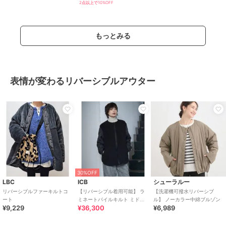
2点以上で10%OFF
もっとみる
表情が変わるリバーシブルアウター
30%OFF
LBC
ICB
シューラルー
リバーシブルファーキルトコ
【リバーシブル着用可能】 ラ
【洗濯機可撥水リバーシブ
ート
ミネートパイルキルト ミドル
ル】 ノーカラー中綿ブルゾン
¥9,229
¥36,300
¥6,989
丈コート