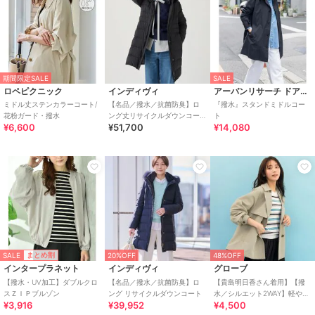
期間限定SALE
SALE
ロペピクニック
インディヴィ
アーバンリサーチ ドアーズ
ミドル丈ステンカラーコート/
【名品／撥水／抗菌防臭】ロ
『撥水』スタンドミドルコー
花粉ガード・撥水
ング丈リサイクルダウンコー
ト
¥6,600
¥51,700
¥14,080
ト
SALE
まとめ割
20%OFF
48%OFF
インタープラネット
インディヴィ
グローブ
【撥水・UV加工】ダブルクロ
【名品／撥水／抗菌防臭】ロ
【貴島明日香さん着用】【撥
スＺＩＰブルゾン
ング リサイクルダウンコート
水／シルエット2WAY】軽やか
¥3,916
¥39,952
¥4,500
ミドルトレンチコート