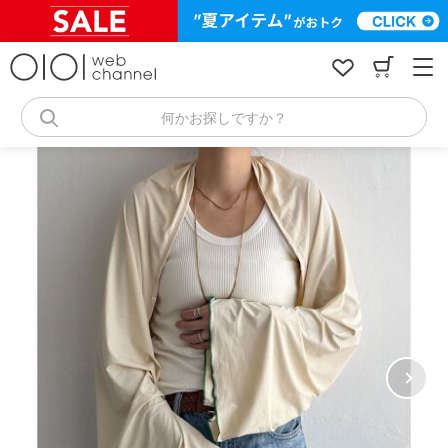
コ
ン
テ
ン
ツ
へ
何かお探しですか？
ス
キ
ッ
プ