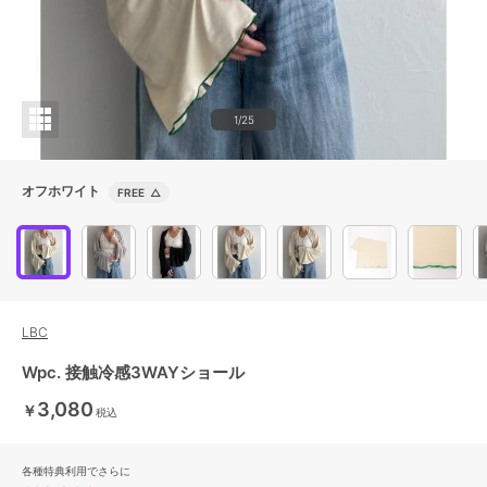
1/25
オフホワイト
FREE
△
LBC
Wpc. 接触冷感3WAYショール
3,080
￥
税込
各種特典利用でさらに