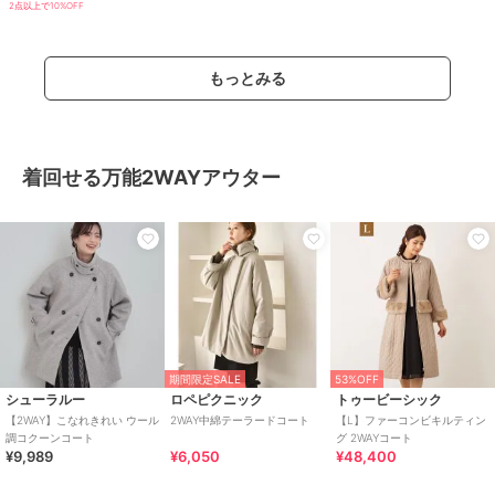
2点以上で10%OFF
もっとみる
着回せる万能2WAYアウター
期間限定SALE
53%OFF
シューラルー
ロペピクニック
トゥービーシック
【2WAY】こなれきれい ウール
2WAY中綿テーラードコート
【L】ファーコンビキルティン
調コクーンコート
グ 2WAYコート
¥9,989
¥6,050
¥48,400