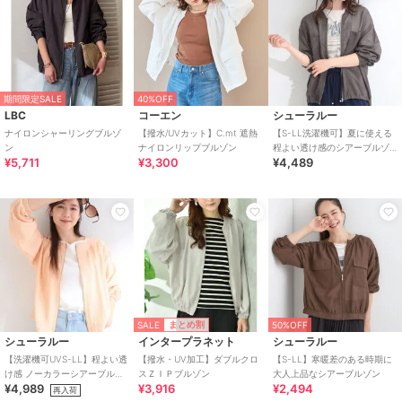
期間限定SALE
40%OFF
LBC
コーエン
シューラルー
ナイロンシャーリングブルゾ
【撥水/UVカット】C.mt 遮熱
【S-LL洗濯機可】夏に使える
ン
ナイロンリップブルゾン
程よい透け感のシアーブルゾ
¥5,711
¥3,300
¥4,489
ン
SALE
まとめ割
50%OFF
シューラルー
インタープラネット
シューラルー
【洗濯機可UVS-LL】程よい透
【撥水・UV加工】ダブルクロ
【S-LL】寒暖差のある時期に
け感 ノーカラーシアーブルゾ
スＺＩＰブルゾン
大人上品なシアーブルゾン
¥4,989
¥3,916
¥2,494
ン
再入荷