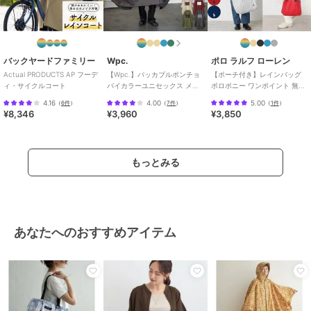
バックヤードファミリー
Wpc.
ポロ ラルフ ローレン
Actual PRODUCTS AP フーデ
【Wpc.】パッカブルポンチョ
【ポーチ付き】レインバッグ
ィ・サイクルコート
バイカラーユニセックス メン
ポロポニー ワンポイント 無地
ズ レディース レインコート
40D ユニセックス
4.16
4.00
5.00
（
6件
）
（
7件
）
（
1件
）
¥8,346
¥3,960
¥3,850
もっとみる
あなたへのおすすめアイテム