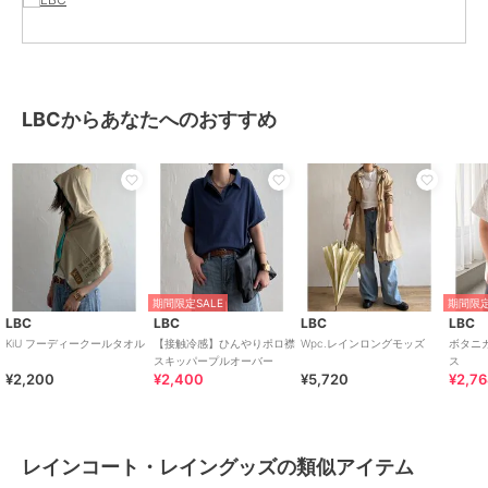
ト・レイングッズ
カラー
オフホワイト、グレー、ブラック
サイズ
FREE
素材
ナイロン90% ポリウレタン10%
LBCからあなたへのおすすめ
商品のお取り扱い方法
お手入れ
洗濯機洗い可（弱く）、ウェット
クリーニング（W)、洗濯の際はネ
ットを使用してください
原産国
中国
期間限定SALE
期間限定
LBC
LBC
LBC
LBC
KiU フーディークールタオル
【接触冷感】ひんやりポロ襟
Wpc.レインロングモッズ
ボタニ
スキッパープルオーバー
ス
¥2,200
¥2,400
¥5,720
¥2,7
レインコート・レイングッズの類似アイテム