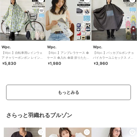
Wpc.
Wpc.
Wpc.
【Wpc.】自転車用レインウェ
【Wpc.】アンブレラケース 傘
【Wpc.】パッカブルポンチョ
ア チャリーポンポン レインポ
ケース 傘入れ 傘袋 折りたたみ
バイカラーユニセックス メン
ンチョ レインコート レディー
傘ケース 撥水 レディース 女性
ズ レディース レインコート
5,830
1,980
3,960
¥
¥
¥
ス 自転車
もっとみる
さらっと羽織れるブルゾン