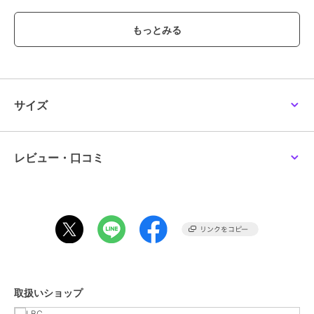
【デザイン】
配色ステッチを施したシンプルデザイン。
スナップボタンの付け替えで、さまざまなシーンで使用できる3WAY
仕様。
【ポイント】
触れるとひんやり感じる接触冷感素材を使用。
サイズ
UVカット率98%。
【Wpc.／ダブリュピーシー】
2004年に誕生したドメスティックレイングッズブランド。
レビュー・口コミ
ブランド
LBC
ショップ
LBC
商品カテゴリ
傘・レイングッズ
／
レインコー
ト・レイングッズ
取扱いショップ
性別タイプ
レディース
傘・レイングッズ
／
レインコー