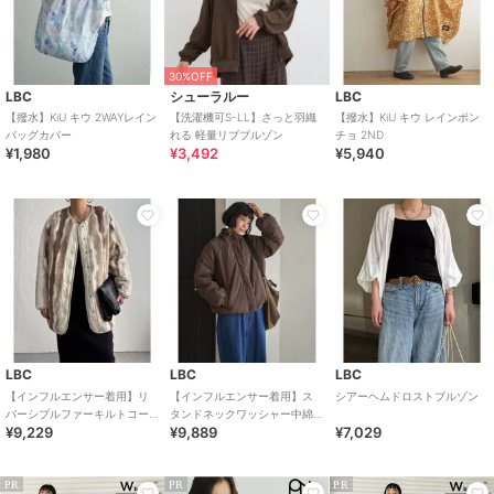
30%OFF
LBC
シューラルー
LBC
【撥水】KiU キウ 2WAYレイン
【洗濯機可S-LL】さっと羽織
【撥水】KiU キウ レインポン
バッグカバー
れる 軽量リブブルゾン
チョ 2ND
¥1,980
¥3,492
¥5,940
LBC
LBC
LBC
【インフルエンサー着用】リ
【インフルエンサー着用】ス
シアーヘムドロストブルゾン
バーシブルファーキルトコー
タンドネックワッシャー中綿
¥9,229
¥9,889
¥7,029
ト
ブルゾン
PR
PR
PR