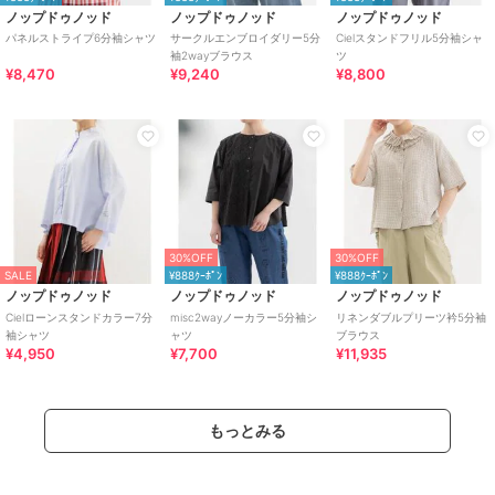
ノップドゥノッド
ノップドゥノッド
ノップドゥノッド
パネルストライプ6分袖シャツ
サークルエンブロイダリー5分
Cielスタンドフリル5分袖シャ
袖2wayブラウス
ツ
¥8,470
¥9,240
¥8,800
30%OFF
30%OFF
SALE
¥888ｸｰﾎﾟﾝ
¥888ｸｰﾎﾟﾝ
ノップドゥノッド
ノップドゥノッド
ノップドゥノッド
Cielローンスタンドカラー7分
misc2wayノーカラー5分袖シ
リネンダブルプリーツ衿5分袖
袖シャツ
ャツ
ブラウス
¥4,950
¥7,700
¥11,935
もっとみる