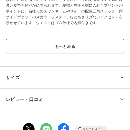
暑い夏でも軽やかに着られます。左裾と右後ろ裾に入れたプリントが
ポイントに。右後ろのスワンネームやサイドの配色三角ステッチ、両
サイドポケットのスカラップステッチなどもさりげないアクセントを
効かせています。ウエストはゴム仕様で内紐付きです。
--------------------
透け感：なし
厚さ：普通
伸縮性：なし
裏地：なし
--------------------
※取り扱いについては、商品についている品質表示でご確認くださ
サイズ
い。
◆注意事項◆
可能な限り実物に近いカラーにて掲載しておりますが、ご使用のパソ
レビュー・口コミ
コンやスマートフォンなどの端末の環境によって、実際の色味と異な
って見える場合がございます。予めご了承ください。
サンプルで撮影している商品もございます。その場合、実際の商品と
は色味・仕様が異なる場合がございますので、予めご了承ください。