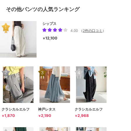
その他パンツの人気ランキング
シップス
4.00
（
2件の口コミ
）
12,100
￥
クラシカルエルフ
神戸レタス
クラシカルエルフ
1,870
2,190
2,968
￥
￥
￥