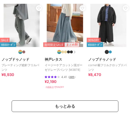
SALE
30%OFF
期間限定SALE
まとめ割
¥888ｸｰﾎﾟﾝ
¥888ｸｰﾎﾟﾝ
ノップドゥノッド
神戸レタス
ノップドゥノッド
プレーティング総針フリルパ
イージーケアコットン混ガー
cornet裾フリルクロップドパ
ンツ
ゼドレープパンツ [M3878]
ンツ
¥6,930
¥8,470
4.41
（
39件
）
¥2,190
2点以上で5%OFF
もっとみる