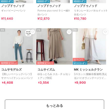
¥888ｸｰﾎﾟﾝ
¥888ｸｰﾎﾟﾝ
¥888ｸｰﾎﾟﾝ
ノップドゥノッド
ノップドゥノッド
ノップドゥノッド
ギャバイージーパンツ
Pomme plus rond ラミー綾9
リネンレーヨンパネルドット9
分パンツ
分丈パンツ
¥11,440
¥12,870
¥10,780
PR
PR
PR
50%OFF
期間限定SALE
期間限定SALE
¥1000ｸｰﾎﾟﾝ
コムサモデルズ
コムサイズム
MK ミッシェルクラン
【美しいベーシックパンツ】
ゆるっとろみ スカ－チョ/セッ
[UVカット/接触冷感/速乾/洗え
サマーハイテンションパンツ
トアップ対応
る]バイオヴィンテージツイル
ワイドストレートパンツ
4,408
3,554
9,900
¥
¥
¥
もっとみる