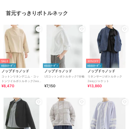
首元すっきりボトルネック
SALE
30%OFF
¥888ｸｰﾎﾟﾝ
¥888ｸｰﾎﾟﾝ
¥888ｸｰﾎﾟﾝ
ノップドゥノッド
ノップドゥノッド
ノップドゥノッド
コットンリネンデニム・コッ
USコットンボトルネック7分袖
リネンサージボトルネック
トンツイルボトルネック2way
2wayジャケット
¥8,470
¥7,150
¥13,860
トップス