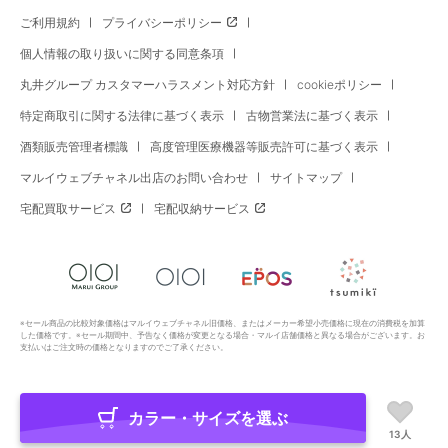
ご利用規約
プライバシーポリシー
個人情報の取り扱いに関する同意条項
丸井グループ カスタマーハラスメント対応方針
cookieポリシー
特定商取引に関する法律に基づく表示
古物営業法に基づく表示
酒類販売管理者標識
高度管理医療機器等販売許可に基づく表示
マルイウェブチャネル出店のお問い合わせ
サイトマップ
宅配買取サービス
宅配収納サービス
※セール商品の比較対象価格はマルイウェブチャネル旧価格、またはメーカー希望小売価格に現在の消費税を加算
した価格です。※セール期間中、予告なく価格が変更となる場合・マルイ店舗価格と異なる場合がございます。お
支払いはご注文時の価格となりますのでご了承ください。
カラー・サイズを選ぶ
Copyright All Rights Reserved. MARUI Co., Ltd
13人