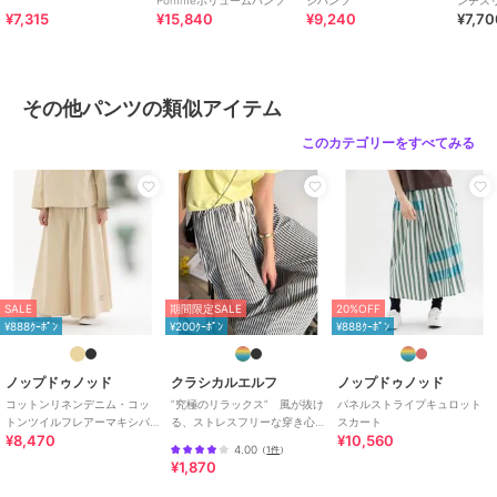
Pommeボリュームパンツ
シパンツ
ンチス
性別タイプ
レディース
¥7,315
¥15,840
¥9,240
¥7,7
パンツ
／
その他パンツ
カラー
ブラック、ダークブラウン、ベー
ジュ、ライトブルー
その他パンツの類似アイテム
サイズ
M
このカテゴリーをすべてみる
素材
[表地]綿100%[別地]ポリエステル6
5%綿35%
商品のお取り扱い方法
お手入れ
手洗い可 石油系ドライ
特徴
パンツ
綿・コットン素材
/
綿100％
/
ロ
SALE
期間限定SALE
20%OFF
ゴ
/
フレア・ブーツカット
/
ミ
¥888ｸｰﾎﾟﾝ
¥200ｸｰﾎﾟﾝ
¥888ｸｰﾎﾟﾝ
モレ・クロップド・半端丈
その他パンツ
ノップドゥノッド
クラシカルエルフ
ノップドゥノッド
綿・コットン素材
/
綿100％
/
ロ
コットンリネンデニム・コッ
”究極のリラックス” 風が抜け
パネルストライプキュロット
トンツイルフレアーマキシパ
る、ストレスフリーな穿き心
スカート
ゴ
/
フレア・ブーツカット
/
ミ
¥8,470
¥10,560
ンツ
地。サッカー素材タックワイ
モレ・クロップド・半端丈
4.00
（
1件
）
ドカーブパンツ
¥1,870
原産国
中国製