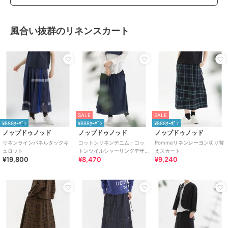
風合い抜群のリネンスカート
SALE
SALE
¥888ｸｰﾎﾟﾝ
¥888ｸｰﾎﾟﾝ
¥888ｸｰﾎﾟﾝ
ノップドゥノッド
ノップドゥノッド
ノップドゥノッド
リネンラインパネルタックキ
コットンリネンデニム・コッ
Pommeリネンレーヨン切り替
ュロット
トンツイルシャーリングデザ
えスカート
¥19,800
¥8,470
¥9,240
インスカート