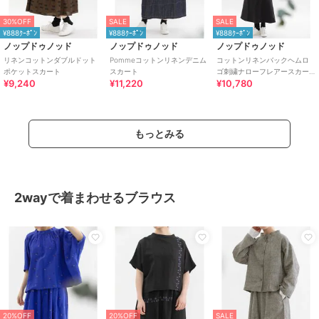
30%OFF
SALE
SALE
¥888ｸｰﾎﾟﾝ
¥888ｸｰﾎﾟﾝ
¥888ｸｰﾎﾟﾝ
ノップドゥノッド
ノップドゥノッド
ノップドゥノッド
リネンコットンダブルドット
Pommeコットンリネンデニム
コットンリネンバックヘムロ
ポケットスカート
スカート
ゴ刺繍ナローフレアースカー
¥9,240
¥11,220
¥10,780
ト
もっとみる
2wayで着まわせるブラウス
20%OFF
20%OFF
SALE