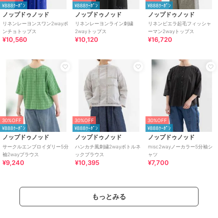
¥888ｸｰﾎﾟﾝ
¥888ｸｰﾎﾟﾝ
¥888ｸｰﾎﾟﾝ
ノップドゥノッド
ノップドゥノッド
ノップドゥノッド
リネンレーヨンスワン2wayポ
リネンレーヨンライン刺繍
リネンビエラ起毛フィッシャ
ンチョトップス
2wayトップス
ーマン2wayトップス
¥10,560
¥10,120
¥16,720
30%OFF
30%OFF
30%OFF
¥888ｸｰﾎﾟﾝ
¥888ｸｰﾎﾟﾝ
¥888ｸｰﾎﾟﾝ
ノップドゥノッド
ノップドゥノッド
ノップドゥノッド
サークルエンブロイダリー5分
ハンカチ風刺繍2wayボトルネ
misc2wayノーカラー5分袖シ
袖2wayブラウス
ックブラウス
ャツ
¥9,240
¥10,395
¥7,700
もっとみる