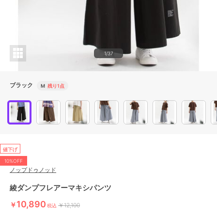
1/37
ブラック
M
残り1点
値下げ
10%OFF
ノップドゥノッド
綾ダンプフレアーマキシパンツ
10,890
￥
￥12,100
税込