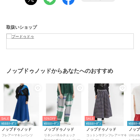
POU DOU DOUから生まれたブランド「nop de nod(ノップドゥノッ
ド）」
小さな心遣いを忘れないリラックスしたフォルムの
取扱いショップ
シンプルで凛々しい大人ナチュラルブランド
■商品のお気に入り登録■
「商品のお気に入り登録」で再入荷通知や、ラストの通知、セール通
知、完売しても再入荷時に通知を受け取ることができます！
ぜひご登録ください。
ノップドゥノッドからあなたへのおすすめ
■ブランドのお気に入り登録■
「ブランドのお気に入り登録」で新商品や再入荷など、お得な情報を
受け取ることができます！
ぜひご登録ください。
ブランド
ノップドゥノッド
SALE
10%OFF
SALE
ショップ
プードゥドゥ
¥888ｸｰﾎﾟﾝ
¥888ｸｰﾎﾟﾝ
¥888ｸｰﾎﾟﾝ
¥888ｸｰ
ノップドゥノッド
ノップドゥノッド
ノップドゥノッド
ノッ
商品カテゴリ
パンツ
／
その他パンツ
フレアーマキシパンツ
リネンパネルチェック
コットンサテンフレアーマキ
UVcu