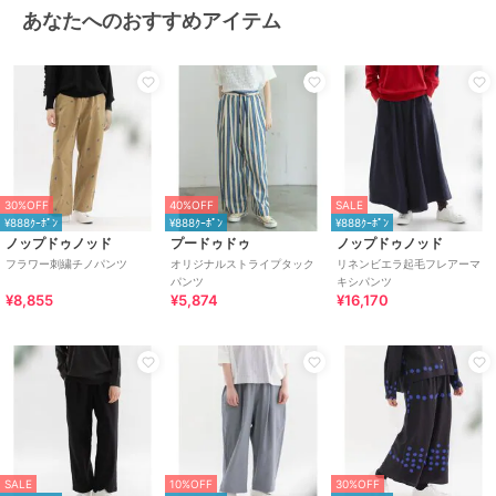
あなたへのおすすめアイテム
30%OFF
40%OFF
SALE
¥888ｸｰﾎﾟﾝ
¥888ｸｰﾎﾟﾝ
¥888ｸｰﾎﾟﾝ
ノップドゥノッド
プードゥドゥ
ノップドゥノッド
フラワー刺繍チノパンツ
オリジナルストライプタック
リネンビエラ起毛フレアーマ
パンツ
キシパンツ
¥8,855
¥5,874
¥16,170
SALE
10%OFF
30%OFF