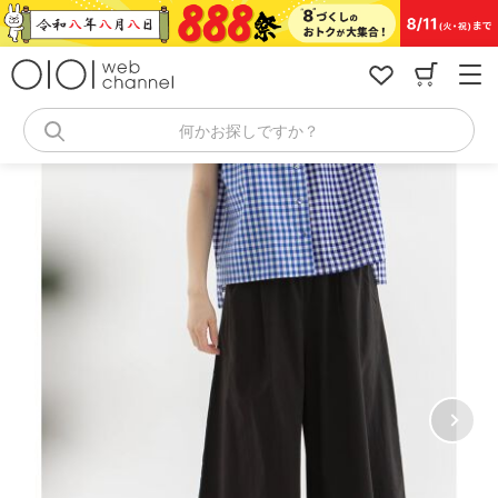
コ
ン
テ
ン
ツ
へ
何かお探しですか？
ス
キ
ッ
プ