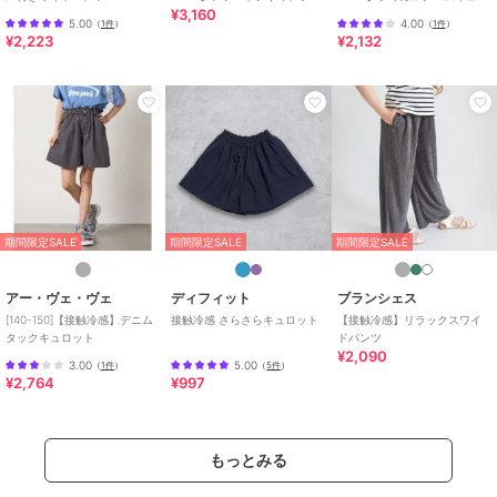
¥3,160
ムキュロット
ット
5.00
4.00
（
1件
）
（
1件
）
¥2,223
¥2,132
期間限定SALE
期間限定SALE
期間限定SALE
アー・ヴェ・ヴェ
ディフィット
ブランシェス
[140-150]【接触冷感】デニム
接触冷感 さらさらキュロット
【接触冷感】リラックスワイ
タックキュロット
ドパンツ
¥2,090
3.00
5.00
（
1件
）
（
5件
）
¥2,764
¥997
もっとみる