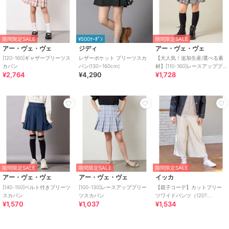
期間限定SALE
¥500ｸｰﾎﾟﾝ
期間限定SALE
アー・ヴェ・ヴェ
ジディ
アー・ヴェ・ヴェ
[120-160]ギャザープリーツス
レザーポケット プリーツスカ
【大人気！追加生産/選べる素
カパン
パン(130~160cm)
材】[110-160]レースアッププ
¥2,764
¥4,290
¥1,728
リーツスカパン
期間限定SALE
期間限定SALE
期間限定SALE
アー・ヴェ・ヴェ
アー・ヴェ・ヴェ
イッカ
[140-150]ベルト付きプリーツ
[100-130]レースアッププリー
【親子コーデ】カットプリー
スカパン
ツスカパン
ツワイドパンツ（120?
¥1,570
¥1,037
¥1,534
160cm）