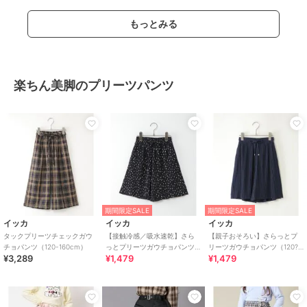
もっとみる
楽ちん美脚のプリーツパンツ
期間限定SALE
期間限定SALE
イッカ
イッカ
イッカ
タックプリーツチェックガウ
【接触冷感／吸水速乾】さら
【親子おそろい】さらっとプ
チョパンツ（120-160cm）
っとプリーツガウチョパンツ
リーツガウチョパンツ（120?
¥3,289
¥1,479
¥1,479
(100?160cm)【親子コーデ】
160cm）