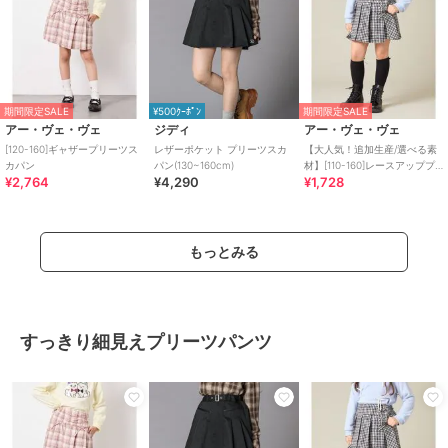
期間限定SALE
¥500ｸｰﾎﾟﾝ
期間限定SALE
アー・ヴェ・ヴェ
ジディ
アー・ヴェ・ヴェ
[120-160]ギャザープリーツス
レザーポケット プリーツスカ
【大人気！追加生産/選べる素
カパン
パン(130~160cm)
材】[110-160]レースアッププ
¥2,764
¥4,290
¥1,728
リーツスカパン
もっとみる
すっきり細見えプリーツパンツ