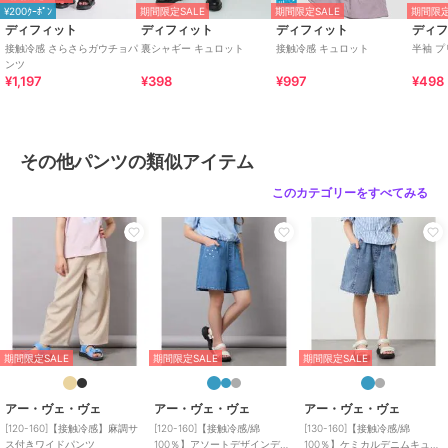
¥200ｸｰﾎﾟﾝ
期間限定SALE
期間限定SALE
期間限定
ディフィット
ディフィット
ディフィット
ディ
接触冷感 さらさらガウチョパ
裏シャギー キュロット
接触冷感 キュロット
半袖 
ンツ
¥1,197
¥398
¥997
¥498
その他パンツの類似アイテム
このカテゴリーをすべてみる
期間限定SALE
期間限定SALE
期間限定SALE
アー・ヴェ・ヴェ
アー・ヴェ・ヴェ
アー・ヴェ・ヴェ
[120-160]【接触冷感】麻調サ
[120-160]【接触冷感/綿
[130-160]【接触冷感/綿
ス付きワイドパンツ
100％】アソートデザインデニ
100％】ケミカルデニムキュロ