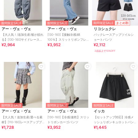
期間限定SALE
まとめ割
期間限定SALE
期間限定SALE
アー・ヴェ・ヴェ
アー・ヴェ・ヴェ
リコシュクレ
【大人気！/追加生産/裾が絞れ
[130-160]【接触冷感/綿
バックレースアップツイルシ
る】[130-160]サイドレースア
100％】スリットリボンフレア
ョートパンツ
¥2,964
¥3,952
¥2,112
ップカーゴパンツ
デニム
2点以上で10%OFF
期間限定SALE
期間限定SALE
期間限定SALE
アー・ヴェ・ヴェ
アー・ヴェ・ヴェ
イッカ
【大人気！追加生産/選べる素
[130-160]【冷感/速乾】スリッ
【セットアップ対応】冷感メ
材】[110-160]レースアッププ
トリボンカーゴパンツ
ッシュリボンキュロットパン
¥1,728
¥3,952
¥1,445
リーツスカパン
ツ（120?160cm）