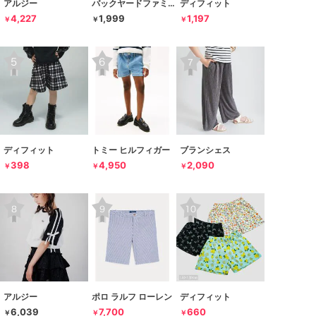
アルジー
バックヤードファミリー
ディフィット
4,227
1,999
1,197
￥
￥
￥
ディフィット
トミー ヒルフィガー
ブランシェス
398
4,950
2,090
￥
￥
￥
アルジー
ポロ ラルフ ローレン
ディフィット
6,039
7,700
660
￥
￥
￥