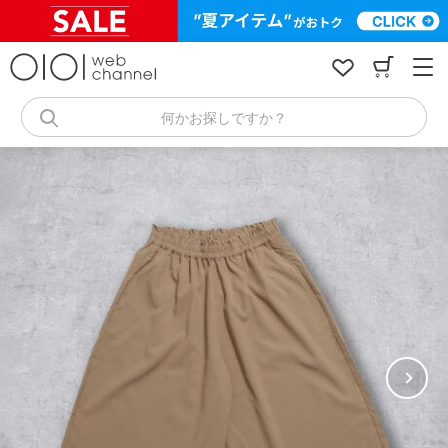
コ
ン
テ
ン
ツ
へ
何かお探しですか？
ス
キ
ッ
プ