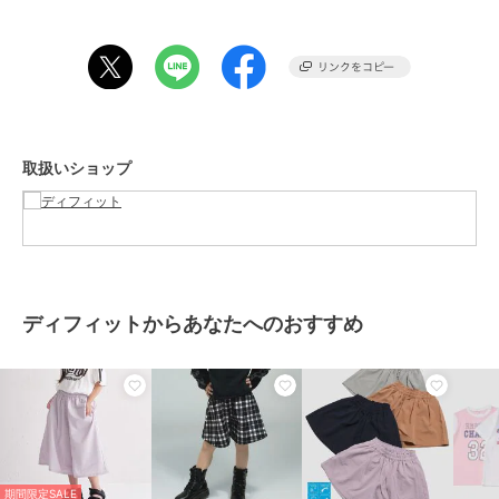
期間限定セール開催中
ブランド
ディフィット
ショップ
ディフィット
商品カテゴリ
パンツ
／
その他パンツ
性別タイプ
ガールズ
取扱いショップ
パンツ
／
その他パンツ
ガールズ
パンツ
／
その他パンツ
カラー
BEIGE、LAVENDER、LTGREE
N、NAVY
サイズ
110,120,130,140,150,160
ディフィットからあなたへのおすすめ
素材
ポリエステル92％、ポリウレタン
8％
商品のお取り扱い方法
原産国
中国
期間限定SALE