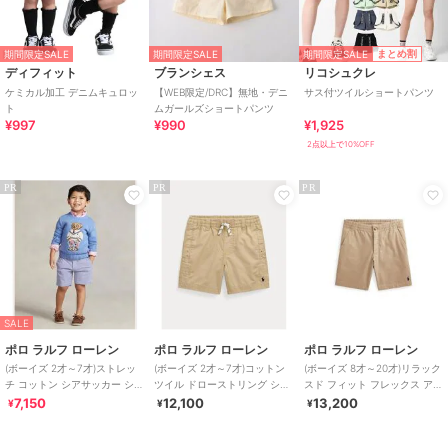
期間限定SALE
まとめ割
期間限定SALE
期間限定SALE
ディフィット
ブランシェス
リコシュクレ
ケミカル加工 デニムキュロッ
【WEB限定/DRC】無地・デニ
サス付ツイルショートパンツ
ト
ムガールズショートパンツ
¥997
¥990
¥1,925
2点以上で10%OFF
PR
PR
PR
SALE
ポロ ラルフ ローレン
ポロ ラルフ ローレン
ポロ ラルフ ローレン
(ボーイズ 2才～7才)ストレッ
(ボーイズ 2才～7才)コットン
(ボーイズ 8才～20才)リラック
チ コットン シアサッカー ショ
ツイル ドローストリング ショ
スド フィット フレックス アブ
ートパンツ
ートパンツ
レージョン ツ
7,150
12,100
13,200
¥
¥
¥