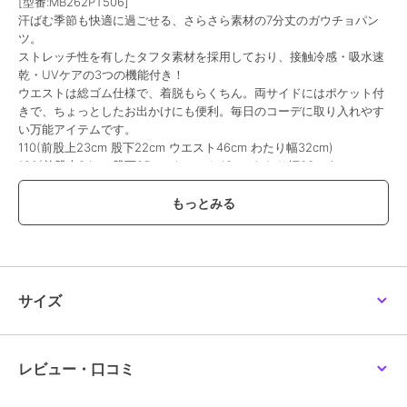
[型番:MB262PT506]
汗ばむ季節も快適に過ごせる、さらさら素材の7分丈のガウチョパン
ツ。
ストレッチ性を有したタフタ素材を採用しており、接触冷感・吸水速
乾・UVケアの3つの機能付き！
ウエストは総ゴム仕様で、着脱もらくちん。両サイドにはポケット付
きで、ちょっとしたお出かけにも便利。毎日のコーデに取り入れやす
い万能アイテムです。
110(前股上23cm 股下22cm ウエスト46cm わたり幅32cm)
120(前股上24cm 股下25cm ウエスト48cm わたり幅33cm)
130(前股上25cm 股下28cm ウエスト50cm わたり幅34cm)
140(前股上27cm 股下32cm ウエスト53cm わたり幅35cm)
150(前股上28.5cm 股下35.5cm ウエスト56cm わたり幅36cm)
160(前股上30cm 股下39cm ウエスト59cm わたり幅37cm)
※サイズは平置き採寸です。若干の誤差が生じる場合があります。あ
らかじめご了承ください。
※照明の関係により、実際よりも色味が違って見える場合がありま
サイズ
す。
またパソコン・スマートフォンなどの環境により、若干製品と画像の
カラーが異なる場合もございます。予めご了承ください。
商品の色味は、商品単品画像をご参照下さい。
レビュー・口コミ