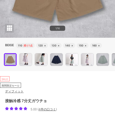
1/16
BEIGE
110
残り1点
120
×
130
×
140
×
150
×
160
×
SALE
期間限定セール
ディフィット
接触冷感 7分丈ガウチョ
5.00
(
4件の口コミ
)