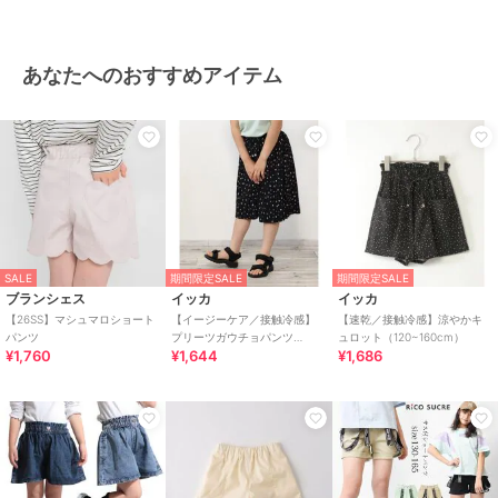
あなたへのおすすめアイテム
SALE
期間限定SALE
期間限定SALE
ブランシェス
イッカ
イッカ
【26SS】マシュマロショート
【イージーケア／接触冷感】
【速乾／接触冷感】涼やかキ
パンツ
プリーツガウチョパンツ
ュロット（120~160cm）
¥1,760
¥1,644
¥1,686
（120?160cm）【UVカット／
親子コーデ】