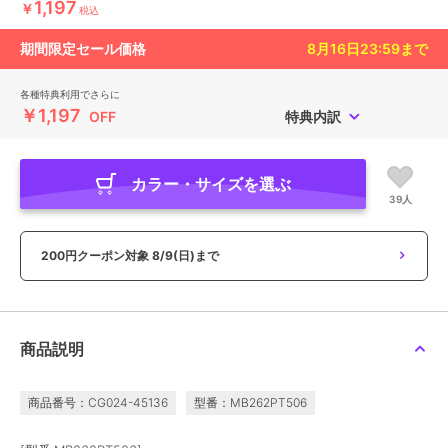
1,197
￥
税込
期間限定セール価格
8月16日23:59
まで
各種特典利用でさらに
￥1,197
OFF
特典内訳
カラー・サイズを選ぶ
39人
200円クーポン対象
8/9(日)まで
商品説明
商品番号：CG024-45136
型番：MB262PT506