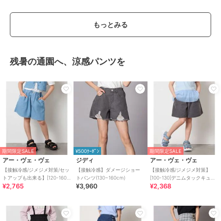
もっとみる
残暑の通園へ、涼感パンツを
期間限定SALE
¥500ｸｰﾎﾟﾝ
期間限定SALE
アー・ヴェ・ヴェ
ジディ
アー・ヴェ・ヴェ
【接触冷感/ジメジメ対策/セッ
【接触冷感】ダメージショー
【接触冷感/ジメジメ対策】
トアップも出来る】[120-160]
トパンツ(130~160cm)
[100-130]デニムタックキュロ
¥2,765
¥3,960
¥2,368
デコデニムキュロット
ット