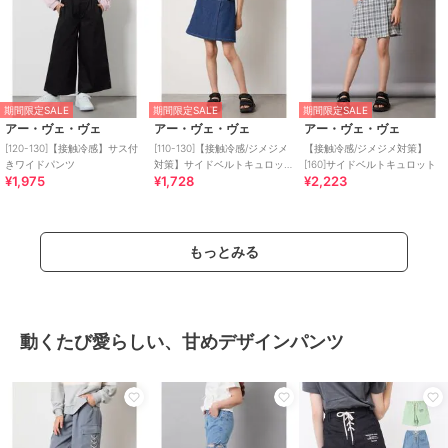
期間限定SALE
期間限定SALE
期間限定SALE
アー・ヴェ・ヴェ
アー・ヴェ・ヴェ
アー・ヴェ・ヴェ
[120-130]【接触冷感】サス付
[110-130]【接触冷感/ジメジメ
【接触冷感/ジメジメ対策】
きワイドパンツ
対策】サイドベルトキュロッ
[160]サイドベルトキュロット
¥1,975
¥1,728
¥2,223
ト
もっとみる
動くたび愛らしい、甘めデザインパンツ