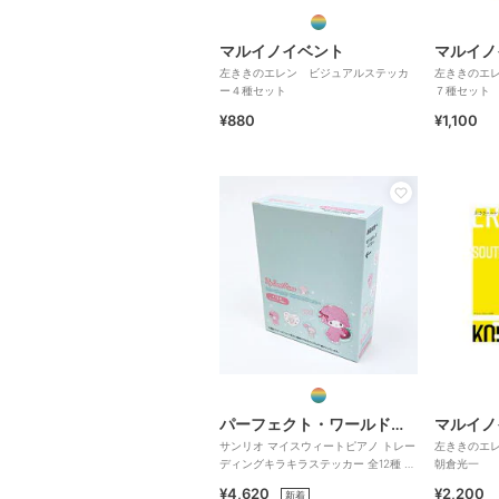
マルイノイベント
マルイノ
左ききのエレン ビジュアルステッカ
左ききのエ
ー４種セット
７種セット
¥880
¥1,100
パーフェクト・ワールド・トーキョー
マルイノ
サンリオ マイスウィートピアノ トレー
左ききのエ
ディングキラキラステッカー 全12種 コ
朝倉光一
ンプリートBOX S
¥4,620
¥2,200
新着