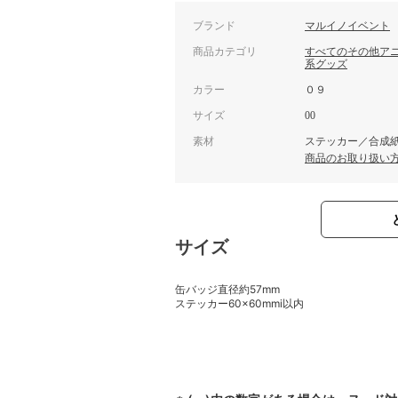
ブランド
マルイノイベント
商品カテゴリ
すべてのその他ア
系グッズ
カラー
０９
サイズ
00
素材
ステッカー／合成
商品のお取り扱い
サイズ
缶バッジ直径約57mm
ステッカー60×60mmi以内