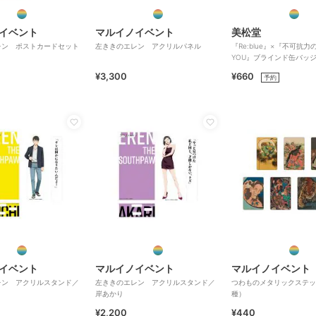
イベント
マルイノイベント
美松堂
レン ポストカードセット
左ききのエレン アクリルパネル
『Re:blue』×『不可抗力のI
YOU』ブラインド缶バッ
¥3,300
¥660
予約
イベント
マルイノイベント
マルイノイベント
レン アクリルスタンド／
左ききのエレン アクリルスタンド／
つわものメタリックステッ
岸あかり
種）
¥2,200
¥440