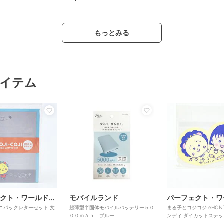
もっとみる
イテム
パーフェクト・ワールド・トーキョー
モバイルランド
ニパックレターセット 文
超薄型半固体モバイルバッテリー５０
まる子とコジコジ eHON
００ｍＡｈ ブルー
ンディ ダイカットステッ
るコジ