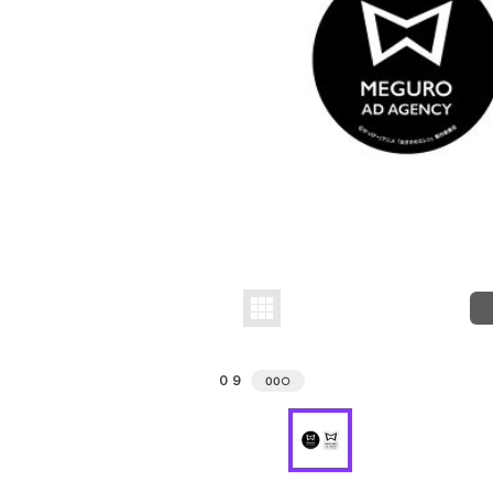
０９
00
○