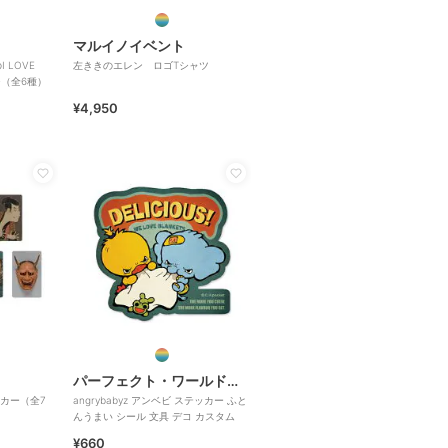
マルイノイベント
 LOVE
左ききのエレン ロゴTシャツ
ジ（全6種）
¥4,950
パーフェクト・ワールド・トーキョー
カー（全7
angrybabyz アンベビ ステッカー ふと
んうまい シール 文具 デコ カスタム
¥660