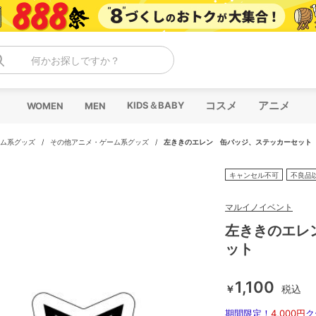
何かお探しですか？
コスメ
アニメ
KIDS＆BABY
WOMEN
MEN
ム系グッズ
/
その他アニメ・ゲーム系グッズ
/
左ききのエレン 缶バッジ、ステッカーセット
キャンセル不可
不良品
マルイノイベント
左ききのエレ
ット
1,100
￥
税込
期間限定！
4,000円
ク