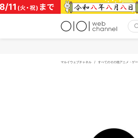
コ
ン
テ
ン
ツ
へ
ス
キ
ッ
プ
マルイウェブチャネル
/
すべてのその他アニメ・ゲー