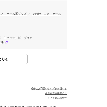
ニメ・ゲーム系グッズ
／
その他アニメ・ゲーム
紙 缶バッジ／紙、ブリキ
方法
とじる
過去注文商品のサイズを参照する
身長別着用感ガイド
サイズ表示の見方