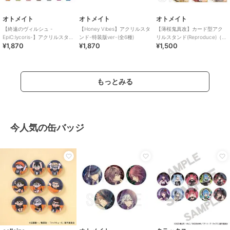
オトメイト
オトメイト
オトメイト
【終遠のヴィルシュ -
【Honey Vibes】アクリルスタ
【薄桜鬼真改】カード型アク
EpiC:lycoris-】アクリルスタン
ンド-特装版ver-(全6種)
リルスタンド(Reproduce)（ラ
¥1,870
¥1,870
¥1,500
ド(全15種)
ンダム全6種）
もっとみる
今人気の缶バッジ