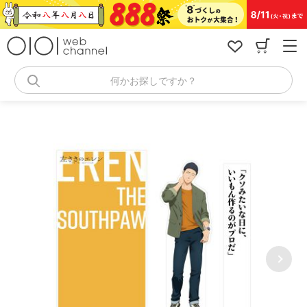
コ
ン
テ
ン
ツ
へ
何かお探しですか？
ス
キ
ッ
プ