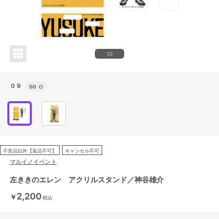
1/2
０９
00
○
不良品以外【返品不可】
キャンセル不可
マルイノイベント
左ききのエレン アクリルスタンド／神谷雄介
2,200
￥
税込