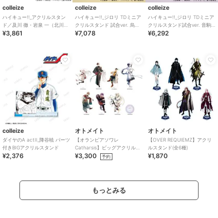
colleize
colleize
colleize
ハイキュー!!_アクリルスタン
ハイキュー!!_ジロリ TDミニア
ハイキュー!!_ジロリ TDミニア
ド／及川 徹・岩泉 一（北川第
クリルスタンド 試合ver. 烏野
クリルスタンド試合ver. 音駒
¥3,861
¥7,078
¥6,292
一中学校）
高校 【BOX／9個入り】
高校 【BOX／8個入り】
colleize
オトメイト
オトメイト
ダイヤのA actII_降谷暁 パーツ
【オランピアソワレ
【OVER REQUIEMZ】アクリ
付きBIGアクリルスタンド
Catharsis】ビッグアクリルス
ルスタンド(全6種)
¥2,376
¥3,300
¥1,870
タンド(全7種)
予約
もっとみる