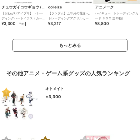
チュウガイコウギョウ (Chugai Mining)
colleize
アニメーク
【おねがいアイプリ】 トレー
【ランダム】五等分の花嫁∽_
ハイキュー!! トレーディングカ
ディングハートイラストカー
トレーディングアクリルカー
ード ＢＯＸ(全10種)
¥3,300
¥3,217
¥8,800
ド （1SET/6個入り）
ド 和装バニーver.【コンプリ
予約
ートBOX/5
もっとみる
その他アニメ・ゲーム系グッズの人気ランキング
オトメイト
3,300
￥