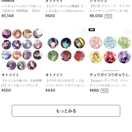
colleize
オトメイト
クラックス
ハイキュー!!_ジロリ TD缶バッ
【ピオフィオーレの晩鐘】ラ
【BOX】デート・ア・ライブV
ジ試合ver. 烏野高校 【BOX
ンダム缶バッジ(Reproduce)
トレーディンググリッター缶
¥5,148
¥500
¥6,050
／9個入り】
（ランダム全5種）
バッジ ゴシックドール
予約
オトメイト
オトメイト
チュウガイコウギョウ (Chugai Mining)
【マツリカの炯-kEi- 天命華燭
【OVER REQUIEMZ】ミニ缶
【おねがいアイプリ】 トレー
伝】マット缶バッジ(ランダム
バッジ-カウントダウンver-(ラ
ディングホロ缶バッジ （ラン
¥550
¥440
¥660
全15種)
ンダム全6種)
ダム全6種）
予約
もっとみる