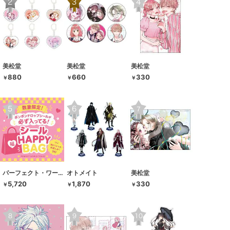
美松堂
美松堂
美松堂
880
660
330
￥
￥
￥
パーフェクト・ワールド・トーキョー
オトメイト
美松堂
5,720
1,870
330
￥
￥
￥