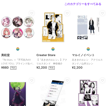
このカテゴリーをすべてみる
美松堂
Creater Store
マルイノイベント
『Re:blue』×『不可抗力のI
【『左ききのエレン』】アク
左ききのエレン アクリルス
LOVE YOU』ブラインド缶バ
リルスタンド 神谷雄介
タンド／山岸エレン
¥660
¥2,200
¥2,200
ッジ（全6種）
予約
予約