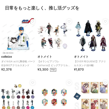
日常をもっと楽しく、推し活グッズを
colleize
オトメイト
オトメイト
ダイヤのA actII_降谷暁 パーツ
【オランピアソワレ
【OVER REQUIEMZ】アクリ
付きBIGアクリルスタンド
Catharsis】ビッグアクリルス
ルスタンド(全6種)
¥2,376
¥3,300
¥1,870
タンド(全7種)
予約