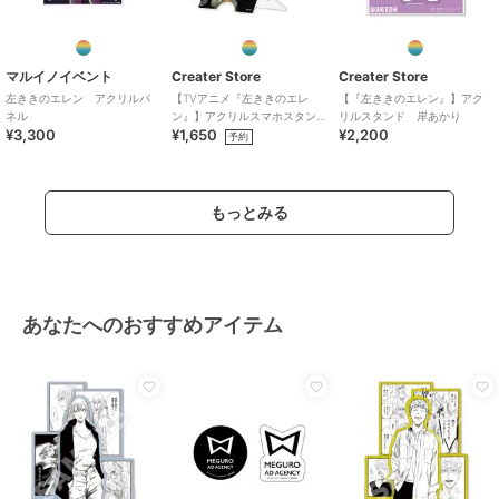
マルイノイベント
Creater Store
Creater Store
左ききのエレン アクリルパ
【TVアニメ『左ききのエレ
【『左ききのエレン』】アク
ネル
ン』】アクリルスマホスタン
リルスタンド 岸あかり
¥3,300
¥1,650
¥2,200
ド 神谷雄介
予約
もっとみる
あなたへのおすすめアイテム