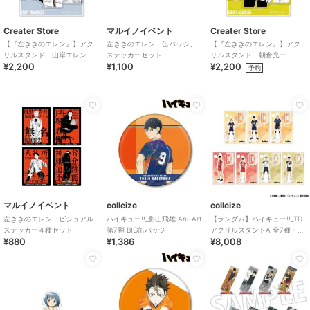
Creater Store
マルイノイベント
Creater Store
【『左ききのエレン』】アク
左ききのエレン 缶バッジ、
【『左ききのエレン』】アク
リルスタンド 山岸エレン
ステッカーセット
リルスタンド 朝倉光一
¥2,200
¥1,100
¥2,200
予約
マルイノイベント
colleize
colleize
左ききのエレン ビジュアル
ハイキュー!!_影山飛雄 Ani-Art
【ランダム】ハイキュー!!_TD
ステッカー４種セット
第7弾 BIG缶バッジ
アクリルスタンドA 全7種・
¥880
¥1,386
¥8,008
BOX【コンプリートBOX／7個
入り】