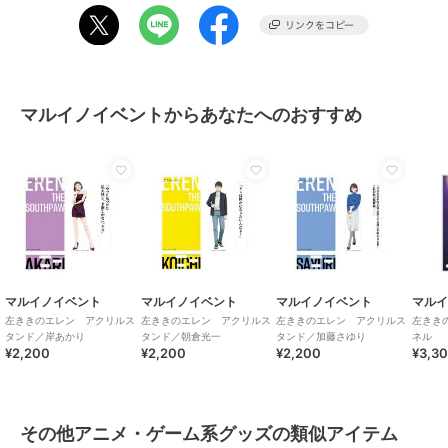
この商品は、不良品のみ返品を承ります
ブランド
マルイノイベント
マルイノイベントからあなたへのおすすめ
商品カテゴリ
すべてのその他アニメ・ゲーム系
グッズ
／
その他アニメ・ゲーム
系グッズ
カラー
０９
サイズ
00
素材
アクリル
商品のお取り扱い方法
マルイノイベント
マルイノイベント
マルイノイベント
マル
左ききのエレン アクリルス
左ききのエレン アクリルス
左ききのエレン アクリルス
左きき
タンド／岸あかり
タンド／朝倉光一
タンド／加藤さゆり
ネル
¥2,200
¥2,200
¥2,200
¥3,3
その他アニメ・ゲーム系グッズの類似アイテム