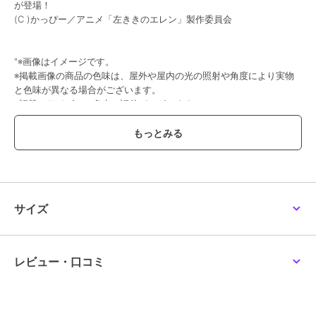
が登場！
(C )かっぴー／アニメ「左ききのエレン」製作委員会
"※画像はイメージです。
※掲載画像の商品の色味は、屋外や屋内の光の照射や角度により実物
と色味が異なる場合がございます。
※記載のサイズには多少の誤差がございます。
※商品の発売・仕様などにつきましては諸般の事情により、変更・延
期・中止になる場合がございます。予めご了承ください。
※お支払い、お受け取りをいただけなかったキャンセルが発生した場
合、予告なく再販売を行う可能性がございます。
また、 諸事情によりお届け時期を変更し、再度受注を行う場合がござ
います。あらかじめご了承ください。
(化粧箱や袋・包装材・梱包材)につきましては商品を保護する目的で
サイズ
用いているため、商品本体には含まれません。
そのため、パッケージの破損・汚れやその他不具合については補償対
象外となります。
パッケージ破損を理由とした商品の返品・交換およびパッケージ部分
レビュー・口コミ
のみの返品・交換は承ることができません。
※納期が複数のご注文に関しましては、お届け予定日順に出荷いたし
ます。
※出荷が複数に分かれる場合がございますので予めご了承ください。"