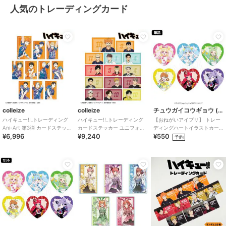
人気のトレーディングカード
colleize
colleize
チュウガイコウギョウ (Chugai Mining)
ハイキュー!!_トレーディング
ハイキュー!!_トレーディング
【おねがいアイプリ】 トレー
Ani-Art 第3弾 カードステッカ
カードステッカー ユニフォー
ディングハートイラストカー
¥6,996
¥9,240
¥550
ー(単位/BOX)
ムver.(単位/BOX)
ド （ランダム全6種）
予約