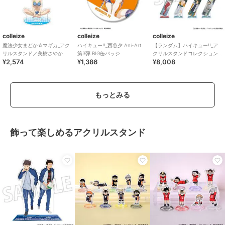
colleize
colleize
colleize
魔法少女まどか☆マギカ_アク
ハイキュー!!_西谷夕 Ani-Art
【ランダム】ハイキュー!!_ア
リルスタンド／美樹さやか
第3弾 BIG缶バッジ
クリルスタンドコレクション/
¥2,574
¥1,386
¥8,008
（水着）
音駒高校・伊達工業高校
【BOX/8パック
もっとみる
飾って楽しめるアクリルスタンド