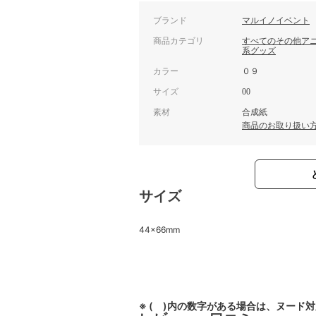
ブランド
マルイノイベント
商品カテゴリ
すべてのその他ア
系グッズ
カラー
０９
サイズ
00
素材
合成紙
商品のお取り扱い
サイズ
44×66mm
※ ( )内の数字がある場合は、ヌード