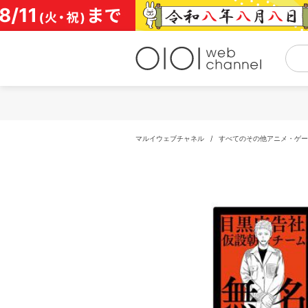
コ
ン
テ
ン
ツ
へ
ス
キ
ッ
プ
マルイウェブチャネル
/
すべてのその他アニメ・ゲー