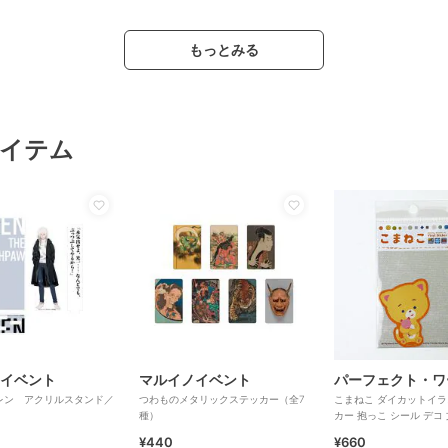
もっとみる
イテム
イベント
マルイノイベント
レン アクリルスタンド／
つわものメタリックステッカー（全7
こまねこ ダイカットイ
種）
カー 抱っこ シール デコ
ジ
¥440
¥660