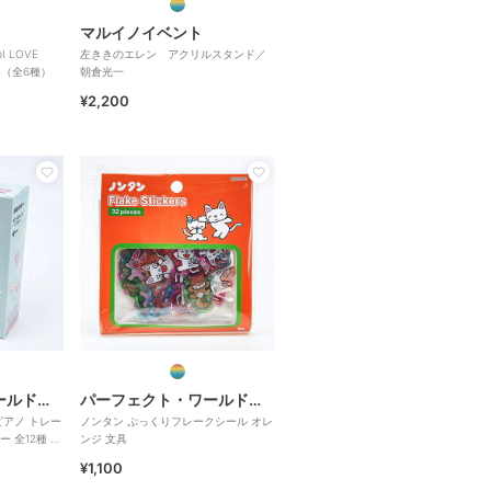
マルイノイベント
 LOVE
左ききのエレン アクリルスタンド／
ジ（全6種）
朝倉光一
¥2,200
パーフェクト・ワールド・トーキョー
パーフェクト・ワールド・トーキョー
ピアノ トレー
ノンタン ぷっくりフレークシール オレ
 全12種 コ
ンジ 文具
¥1,100