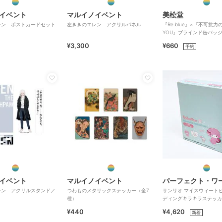
イベント
マルイノイベント
美松堂
レン ポストカードセット
左ききのエレン アクリルパネル
『Re:blue』×『不可抗力のI
YOU』ブラインド缶バッ
¥3,300
¥660
予約
イベント
マルイノイベント
レン アクリルスタンド／
つわものメタリックステッカー（全7
サンリオ マイスウィート
種）
ディングキラキラステッカー
ンプリートBOX S
¥440
¥4,620
新着