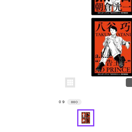
０９
00
○