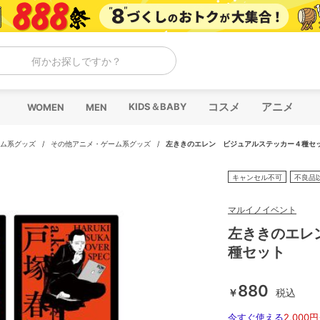
何かお探しですか？
コスメ
アニメ
KIDS＆BABY
WOMEN
MEN
ム系グッズ
/
その他アニメ・ゲーム系グッズ
/
左ききのエレン ビジュアルステッカー４種セ
キャンセル不可
不良品
マルイノイベント
左ききのエレ
種セット
880
￥
税込
今すぐ使える
2,000円