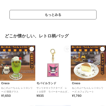
もっとみる
どこか懐かしい、レトロ柄バッグ
Creco
モバイルランド
Creco
ねこのぶーちゃん レトロシリ
サンリオキャラクターズ レ
ねこのぶーちゃん レトロシリ
ーズ 喫茶グラス
トロ切手 ラバーキーホルダ
ーズ カフェプレート
¥1,650
¥935
¥1,760
ー クロミ