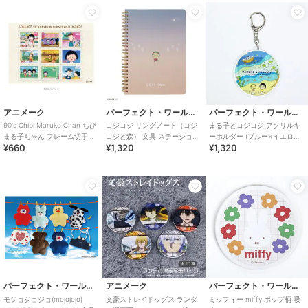
アニメーク
パーフェクト・ワールド・トーキョー
パーフェクト・ワールド・トーキョー
90's Chibi Maruko Chan ちび
コジコジ リングノート（コジ
まる子とコジコジ アクリルキ
まる子ちゃん フレーム切手風
コジと森） 文具 ステーショナ
ーホルダー (ブルー×イエロー)
¥660
¥1,320
¥1,320
ステッカー 01
リー さくらももこ
eHONTOMO
パーフェクト・ワールド・トーキョー
アニメーク
パーフェクト・ワールド・トーキョー
モジョジョジョ(mojojojo)
文豪ストレイドッグス ランダ
ミッフィー miffy ポップ柄 吸