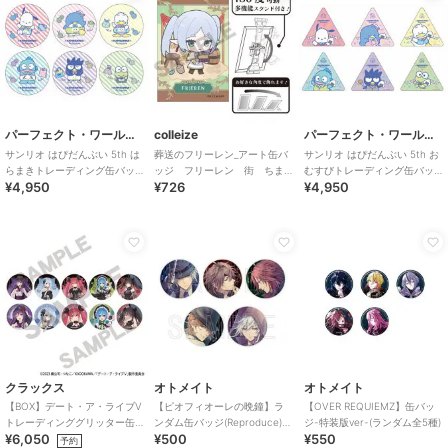
パーフェクト・ワールド・トーキョー
colleize
パーフェクト・ワールド・トーキョー
サンリオ はぴだんぶい 5th は
葬送のフリーレン_アート缶バ
サンリオ はぴだんぶい 5th お
らまきトレーディング缶バッ
ッジ フリーレン 街 ちま
むすびトレーディング缶バッ
¥4,950
¥726
¥4,950
ジ 全6種コンプリートセット
にわ
ジ 全6種コンプリートセット
クラックス
オトメイト
オトメイト
【BOX】デート・ア・ライブV
【ピオフィオーレの晩鐘】ラ
【OVER REQUIEMZ】缶バッ
トレーディンググリッター缶
ンダム缶バッジ(Reproduce)
ジ-特装版ver-(ランダム全5種)
¥6,050
¥500
¥550
バッジ ゴシックドール
（ランダム全5種）
予約