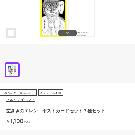
1/1
不良品以外【返品不可】
キャンセル不可
マルイノイベント
左ききのエレン ポストカードセット７種セット
1,100
￥
税込