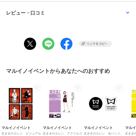
そのため、パッケージの破損・汚れやその他不具合については補償対
象外となります。
レビュー・口コミ
パッケージ破損を理由とした商品の返品・交換およびパッケージ部分
のみの返品・交換は承ることができません。
※納期が複数のご注文に関しましては、お届け予定日順に出荷いたし
ます。
※出荷が複数に分かれる場合がございますので予めご了承ください。"
この商品は、不良品のみ返品を承ります
マルイノイベントからあなたへのおすすめ
ブランド
マルイノイベント
商品カテゴリ
すべてのその他アニメ・ゲーム系
グッズ
／
その他アニメ・ゲーム
系グッズ
カラー
０９
サイズ
00
素材
紙
マルイノイベント
マルイノイベント
マルイノイベント
マル
商品のお取り扱い方法
左ききのエレン ビジュアル
左ききのエレン アクリルス
左ききのエレン 缶バッジ、
左きき