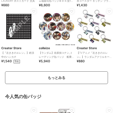
LAUNDRY ポストカード 文具
ム場面写缶バッジＢＯＸ(全10
水コースター キッチン フラワ
¥660
¥6,600
¥1,430
種)
ーポップシリーズ
Creater Store
colleize
Creater Store
【『左ききのエレン』】絶頂
【ランダム】名探偵コナン_ト
【TVアニメ『左ききのエレ
中のハンカチ
レーディング缶バッジ 船乗
ン』】ランダムアクリルキー
¥1,540
¥5,940
¥880
り 【コンプリートBOX／10個
ホルダー 全10種
予約
入り】
もっとみる
今人気の缶バッジ