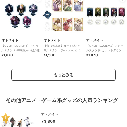
オトメイト
オトメイト
オトメイト
【OVER REQUIEMZ】アクリ
【薄桜鬼真改】カード型アク
【OVER REQUIEMZ】アクリ
ルスタンド-特装版ver-(全5種)
リルスタンド(Reproduce)（ラ
ルスタンド-カウントダウン
¥1,870
¥1,500
¥1,870
ンダム全6種）
ver-(全5種)
もっとみる
その他アニメ・ゲーム系グッズの人気ランキング
オトメイト
3,300
￥