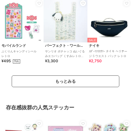
SALE
モバイルランド
パーフェクト・ワールド・トーキョー
ナイキ
ぷくりんキャンディシール
サンリオ ポチャッコ ぬいぐる
ｽﾎﾟｰﾂｱｸｾｻﾘｰ ナイキ ヘリテー
レトロ
みエコバッグ くすみレトロシ
ジ S ウエスト パック レトロ
¥495
¥3,300
¥2,750
リーズ Sanrio
予約
もっとみる
存在感抜群の人気ステッカー