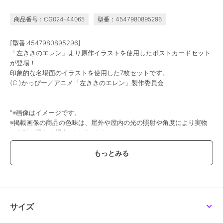
商品番号：CG024-44065
型番：4547980895296
[型番:4547980895296]
「左ききのエレン」より原作イラストを使用したポストカードセット
が登場！
印象的な名場面のイラストを使用した7枚セットです。
(C )かっぴー／アニメ「左ききのエレン」製作委員会
"※画像はイメージです。
※掲載画像の商品の色味は、屋外や屋内の光の照射や角度により実物
と色味が異なる場合がございます。
※記載のサイズには多少の誤差がございます。
※商品の発売・仕様などにつきましては諸般の事情により、変更・延
期・中止になる場合がございます。予めご了承ください。
※お支払い、お受け取りをいただけなかったキャンセルが発生した場
合、予告なく再販売を行う可能性がございます。
また、 諸事情によりお届け時期を変更し、再度受注を行う場合がござ
います。あらかじめご了承ください。
サイズ
(化粧箱や袋・包装材・梱包材)につきましては商品を保護する目的で
用いているため、商品本体には含まれません。