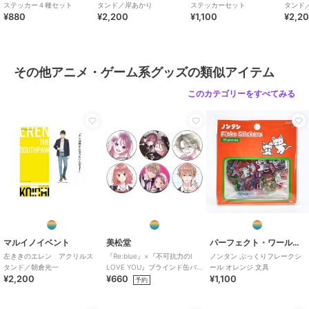
ステッカー４種セット
タンド／岸あかり
ステッカーセット
タンド
¥880
¥2,200
¥1,100
¥2,2
その他アニメ・ゲーム系グッズの類似アイテム
このカテゴリーをすべてみる
マルイノイベント
美松堂
パーフェクト・ワールド・トーキョー
左ききのエレン アクリルス
『Re:blue』×『不可抗力のI
ノンタン ぷっくりフレークシ
タンド／朝倉光一
LOVE YOU』ブラインド缶バ
ール オレンジ 文具
¥2,200
¥660
¥1,100
ッジ（全6種）
予約