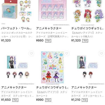
パーフェクト・ワールド・トーキョー
アニメキャラクター
チュウガイコウギョウ (Chugai Mining)
コジコジ ボックスロールステ
アイドルマスター シャイニー
【おねがいアイプリ】 ステッ
ッカー （コジコジと空） シー
カラーズ 証明写真風ステッ
カーセット(6枚入り)
¥1,320
¥660
¥1,320
ル 9柄90ピース さくらももこ
カー (鈴木羽那)
予約
予約
アニメキャラクター
チュウガイコウギョウ (Chugai Mining)
アニメキャラクター
アイドルマスター シャイニー
【おねがいアイプリ】 ステッ
アイドルマスター シャイニー
カラーズ ステッカーセット
カーシート
カラーズ ステッカーセット
¥1,650
¥990
¥1,210
(283プロ ノクチル)
(283プロ シーズ)
予約
予約
予約