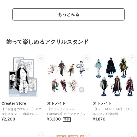
もっとみる
飾って楽しめるアクリルスタンド
Creater Store
オトメイト
オトメイト
【『左ききのエレン』】アク
【オランピアソワレ
【OVER REQUIEMZ】アクリ
リルスタンド 山岸エレン
Catharsis】ビッグアクリルス
ルスタンド(全6種)
¥2,200
¥3,300
¥1,870
タンド(全7種)
予約