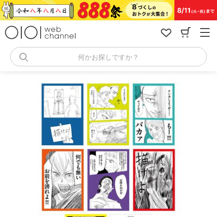
コ
ン
テ
ン
ツ
へ
何かお探しですか？
ス
キ
ッ
プ