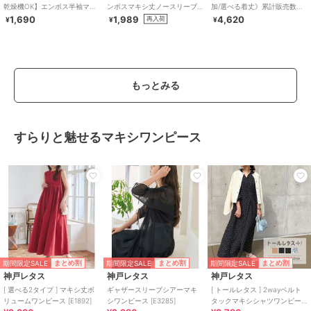
乾燥機OK】エンボス半袖マキ
ンボスマキシ丈ノースリーブ
加/選べる着丈》累計販売数
シワンピース 全4色
ワンピース 全4色 / シワになり
70000枚突破！アソート柄ワ
1,690
1,989
4,620
再入荷
¥
¥
¥
にくい・速乾
ンピース
もっとみる
すらりと魅せるマキシワンピース
期間限定SALE
期間限定SALE
期間限定SALE
まとめ割
まとめ割
まとめ割
神戸レタス
神戸レタス
神戸レタス
[ 選べる2タイプ ] マキシ丈ボ
ギャザースリーブシアーマキ
[ トールレタス ] 2wayベルト
リュームワンピース [E1892]
シワンピース [E3285]
タックマキシシャツワンピー