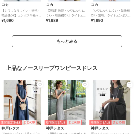
コカ
コカ
コカ
【シワになりにくい・速乾・
【通気性抜群・シワになりに
【シワになりにくい・乾燥機
乾燥機OK】エンボス半袖マキ
くい・乾燥機OK】ライトエン
OK・速乾】ライトエンボスマ
¥1,690
¥1,989
¥1,690
シワンピース 全4色
ボスマキシロールアップワン
キシワンピース 全2色
ピース 全3色
もっとみる
上品なノースリーブワンピースドレス
期間限定SALE
期間限定SALE
期間限定SALE
まとめ割
まとめ割
まとめ割
神戸レタス
神戸レタス
神戸レタス
[ Petitle / プチレ ] 選べる2丈
［ 岡部あゆみさんコラボ ］リ
選べるネック フィット＆フレ