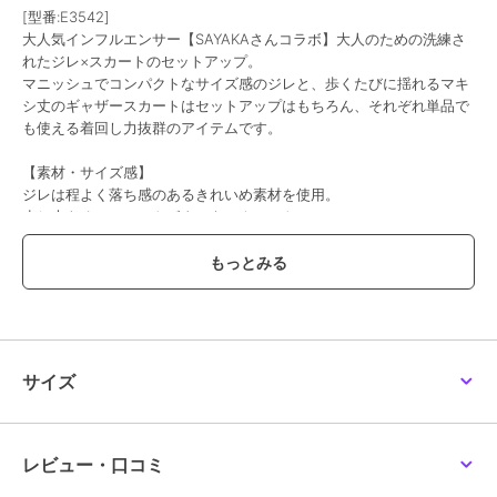
[型番:E3542]
大人気インフルエンサー【SAYAKAさんコラボ】大人のための洗練さ
れたジレ×スカートのセットアップ。
マニッシュでコンパクトなサイズ感のジレと、歩くたびに揺れるマキ
シ丈のギャザースカートはセットアップはもちろん、それぞれ単品で
も使える着回し力抜群のアイテムです。
【素材・サイズ感】
ジレは程よく落ち感のあるきれいめ素材を使用。
少し大きめのフロントボタンをアクセントに。
スカートは綿混のハリのある素材でふんわりとしたシルエットをキー
プ。
スカートは裏地つきで透けにくく、ウエストはゴム仕様で着脱がしや
すいのもうれしいポイント。
#コウベレタス
サイズ
期間限定セール開催中
ブランド
神戸レタス
レビュー・口コミ
ショップ
神戸レタス