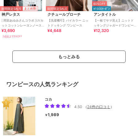
60%OFF
期間限定SALE
まとめ割
期間限定SALE
¥1500ｸｰﾎﾟﾝ
神戸レタス
クチュールブローチ
アンタイトル
[ 岡部あゆみさんコラボ ]UVカ
【洗濯機可】バイカラー ニッ
【一枚でサマ見え】ニットド
ットコットンレーヨンノース
トドッキング ワンピース
ッキングジャガードワンピー
¥3,690
¥4,648
¥12,320
リーブニットワンピース
ス
[E3232]
2点以上で5%OFF
もっとみる
ワンピースの人気ランキング
コカ
4.50
（
24件の口コミ
）
1,989
￥