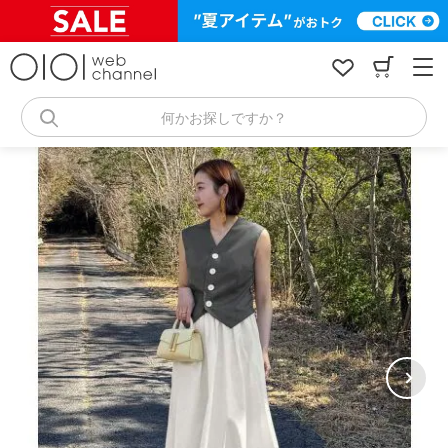
コ
ン
テ
ン
ツ
へ
何かお探しですか？
ス
キ
ッ
プ