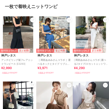
一枚で着映えニットワンピ
期間限定SALE
期間限定SALE
期間限定SALE
まとめ割
まとめ割
まとめ割
神戸レタス
神戸レタス
神戸レタス
アンチピリング裾フレアニッ
［ 岡部あゆみさんコラボ ］選
[ 岡部あゆみさんコラボ ]選べ
トワンピース [E3293]
べるネックとタイプ リブニッ
る2タイプUVカットニットワ
¥2,990
¥3,971
¥4,290
トノースリーブワンピース
ンピース [E3564]
[E3004]
2点以上で5%OFF
2点以上で5%OFF
2点以上で5%OFF