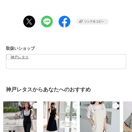
商品カテゴリ
ワンピースドレス
／
ワンピース
性別タイプ
レディース
ワンピースドレス
／
ワンピース
カラー
グレー×オフ、ネイビー×ストライ
プ、ブラック×ギンガム
サイズ
M
取扱いショップ
素材
【グレー,ブラック】
(ジレ表地）ポリエステル97% ポ
リウレタン3%
(ジレ裏地)ポリエステル100%
(スカート表地)ポリエステル80%
神戸レタスからあなたへのおすすめ
綿20%
(スカート裏地)ポリエステル100%
【ネイビー】
(ジレ表地）ポリエステル97% ポ
リウレタン3%
(ジレ裏地)ポリエステル100%