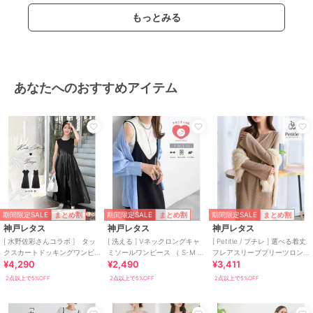
もっとみる
あなたへのおすすめアイテム
期間限定SALE
期間限定SALE
期間限定SALE
まとめ割
まとめ割
まとめ割
神戸レタス
神戸レタス
神戸レタス
[ 水野佐彩さんコラボ ] タッ
[ 洗える ] Vネックロングキャ
[ Petitle / プチレ ] 選べる着丈
クスカートドッキングワンピ
ミソールワンピース （ S-M ／
フレアスリーブプリーツロン
¥4,290
¥2,490
¥3,411
ース [E3353]
L-LL ）[E2802]
グワンピース[E3537]
2点以上で5%OFF
2点以上で5%OFF
2点以上で5%OFF