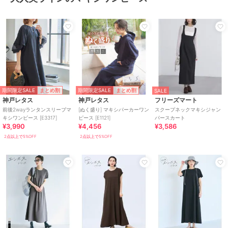
期間限定SALE
期間限定SALE
まとめ割
まとめ割
SALE
神戸レタス
神戸レタス
フリーズマート
前後2wayランタンスリーブマ
[ぬく盛り] マキシパーカーワン
スクープネックマキシジャン
キシワンピース [E3317]
ピース [E1121]
パースカート
¥3,990
¥4,456
¥3,586
2点以上で5%OFF
2点以上で5%OFF