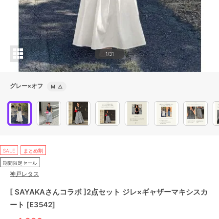
1/31
グレー×オフ
M
△
SALE
まとめ割
期間限定セール
神戸レタス
[ SAYAKAさんコラボ ]2点セット ジレ×ギャザーマキシスカ
ート [E3542]