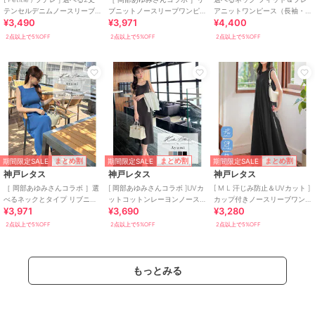
テンセルデニムノースリーブ
ブニットノースリーブワンピ
アニットワンピース（長袖・
¥3,490
¥3,971
¥4,400
ワンピース [E3574]
ース（選べるタイプ） [E300E]
半袖・ノースリーブ） [E3289]
2点以上で5%OFF
2点以上で5%OFF
2点以上で5%OFF
期間限定SALE
期間限定SALE
期間限定SALE
まとめ割
まとめ割
まとめ割
神戸レタス
神戸レタス
神戸レタス
［ 岡部あゆみさんコラボ ］選
[ 岡部あゆみさんコラボ ]UVカ
[ M L 汗じみ防止＆UVカット ]
べるネックとタイプ リブニッ
ットコットンレーヨンノース
カップ付きノースリーブワン
¥3,971
¥3,690
¥3,280
トノースリーブワンピース
リーブニットワンピース
ピース [E3519]
[E3004]
[E3232]
2点以上で5%OFF
2点以上で5%OFF
2点以上で5%OFF
もっとみる