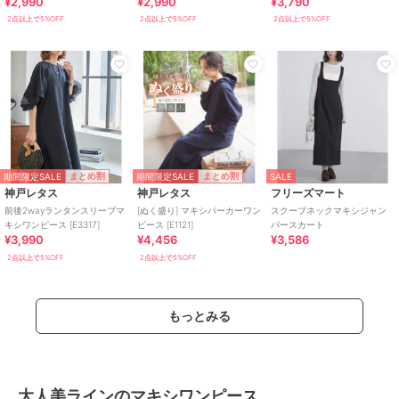
¥2,990
¥2,990
¥3,790
ス [E3247]
2点以上で5%OFF
2点以上で5%OFF
2点以上で5%OFF
期間限定SALE
期間限定SALE
まとめ割
まとめ割
SALE
神戸レタス
神戸レタス
フリーズマート
前後2wayランタンスリーブマ
[ぬく盛り] マキシパーカーワン
スクープネックマキシジャン
キシワンピース [E3317]
ピース [E1121]
パースカート
¥3,990
¥4,456
¥3,586
2点以上で5%OFF
2点以上で5%OFF
もっとみる
大人美ラインのマキシワンピース