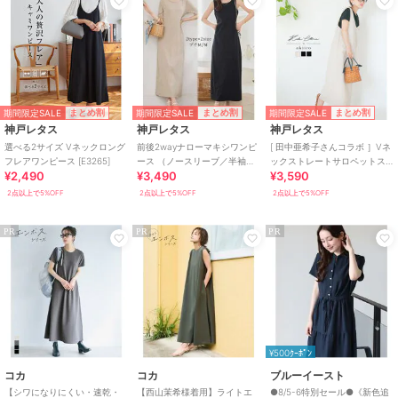
期間限定SALE
期間限定SALE
期間限定SALE
まとめ割
まとめ割
まとめ割
神戸レタス
神戸レタス
神戸レタス
選べる2サイズ Vネックロング
前後2wayナローマキシワンピ
[ 田中亜希子さんコラボ ］Vネ
フレアワンピース [E3265]
ース （ノースリーブ／半袖）
ックストレートサロペットス
¥2,490
¥3,490
¥3,590
[E3512]
カート [E2992]
2点以上で5%OFF
2点以上で5%OFF
2点以上で5%OFF
PR
PR
PR
¥500ｸｰﾎﾟﾝ
コカ
コカ
ブルーイースト
【シワになりにくい・速乾・
【西山茉希様着用】ライトエ
●8/5-6特別セール●《新色追