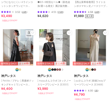
シワになりにくい Aラインコ
●8/5-6特別セール●《新色追
【西山茉希様着用】ライトエ
ットンタッチワンピース
加/選べる着丈》累計販売数
ンボスマキシ丈ノースリーブ
[E3264]
70000枚突破！アソート柄ワ
ワンピース 全4色 / シワになり
3.52
4.13
4.58
（
23件
）
（
173件
）
（
24件
）
ンピース
にくい・速乾
¥3,490
¥4,620
¥1,989
再入荷
2点以上で5%OFF
期間限定SALE
期間限定SALE
期間限定SALE
まとめ割
まとめ割
まとめ割
神戸レタス
神戸レタス
神戸レタス
[ Petitle / プチレ ] 異素材ドッ
[ mayuさんコラボ ]タックノー
[ yuiさんコラボ ]前後2wayプ
キングキャミワンピース
スリーブワンピース [E3551]
リーツワンピース [E3469]
¥4,400
¥3,990
[E3457]
4.00
（
1件
）
2点以上で5%OFF
2点以上で5%OFF
¥4,790
2点以上で5%OFF