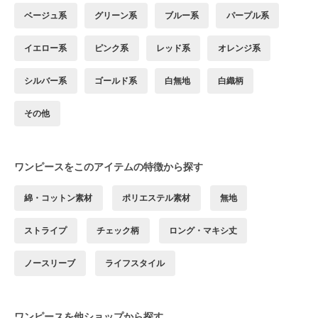
ベージュ系
グリーン系
ブルー系
パープル系
イエロー系
ピンク系
レッド系
オレンジ系
シルバー系
ゴールド系
白無地
白織柄
その他
ワンピースをこのアイテムの特徴から探す
綿・コットン素材
ポリエステル素材
無地
ストライプ
チェック柄
ロング・マキシ丈
ノースリーブ
ライフスタイル
ワンピースを他ショップから探す