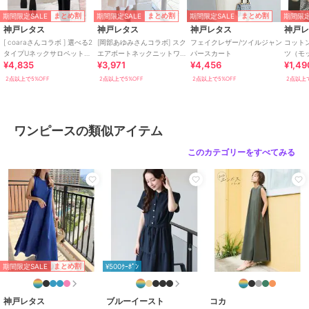
(スカート表地)ポリエステル60%
期間限定SALE
期間限定SALE
期間限定SALE
期間限定
まとめ割
まとめ割
まとめ割
綿40%
神戸レタス
神戸レタス
神戸レタス
神戸
(スカート裏地)ポリエステル100%
[ coaraさんコラボ ] 選べる2
[岡部あゆみさんコラボ] スク
フェイクレザー/ツイルジャン
コットン
タイプUネックサロペット
エアボートネックニットワン
パースカート
ツ（モ
商品のお取り扱い方法
¥4,835
¥3,971
¥4,456
¥1,49
[E3423]
ピース(選べるタイプとサイ
ック） [
ズ)[E3348]
特徴
ワンピースドレス
2点以上で5%OFF
2点以上で5%OFF
2点以上で5%OFF
2点以上で
綿・コットン素材
/
ポリエステル
素材
/
無地
/
ストライプ
/
チェ
ック柄
/
ロング・マキシ丈
/
ノ
ワンピースの類似アイテム
ースリーブ
/
ライフスタイル
/
このカテゴリーをすべてみる
ドッキングワンピース
/
フレアス
カート
/
ロング・マキシ丈
ワンピース
綿・コットン素材
/
ポリエステル
素材
/
無地
/
ストライプ
/
チェ
ック柄
/
ロング・マキシ丈
/
ノ
ースリーブ
/
ライフスタイル
/
ドッキングワンピース
/
フレアス
期間限定SALE
まとめ割
¥500ｸｰﾎﾟﾝ
カート
/
ロング・マキシ丈
原産国
中国
神戸レタス
ブルーイースト
コカ