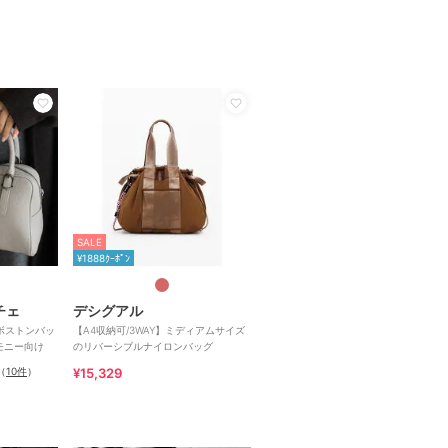
SALE
¥1888ｸｰﾎﾟﾝ
チェ
デシグアル
ボストンバッ
【A4収納可/3WAY】ミディアムサイズ
レモニー向け
のリバーシブルナイロンバッグ
（
10件
）
¥15,329