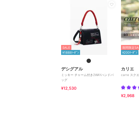
SALE
期間限定SA
¥1888ｸｰﾎﾟﾝ
¥200ｸｰﾎﾟﾝ
デシグアル
カリエ
ミッキー チャーム付き2WAYハンドバ
carre ス
ッグ
¥12,530
¥2,968