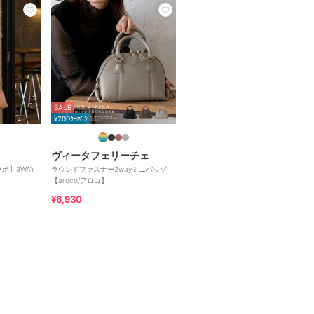
SALE
¥200ｸｰﾎﾟﾝ
ヴィータフェリーチェ
ボ】3WAY
ラウンドファスナー2wayミニバッグ
【aroco/アロコ】
¥6,930