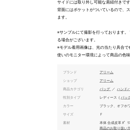
サイドには取り外し可能な肩紐付きで
背面にはポケットがついているので、
ます。
※サンプルにて撮影を行っております。
る場合がございます。
※モデル着用画像は、光の当たり具合で
使いのモニター環境によって商品の色
ブランド
アリーム
ショップ
アリーム
商品カテゴリ
バッグ
／
ハンド
性別タイプ
レディース
(
バッ
カラー
ブラック、オフホ
サイズ
Ｆ
素材
本体 合成皮革 ﾎ゜ﾘｴｽ
商品のお取り扱い