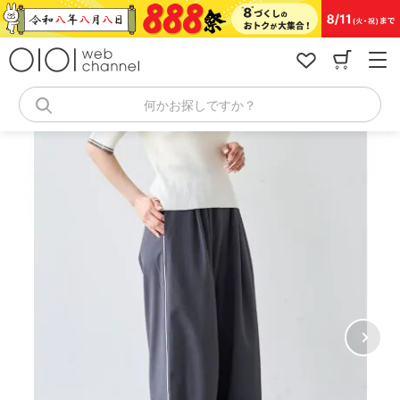
コ
ン
テ
ン
ツ
へ
何かお探しですか？
ス
キ
ッ
プ