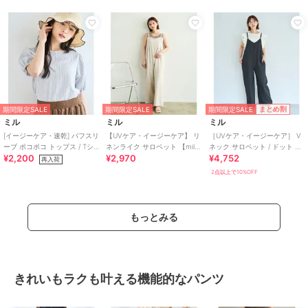
期間限定SALE
まとめ割
期間限定SALE
期間限定SALE
ミル
ミル
ミル
[イージーケア・速乾] パフスリ
【UVケア・イージーケア】 リ
［UVケア・イージーケア］ V
ーブ ポコポコ トップス / Tシ
ネンライク サロペット 【mil/
ネック サロペット / ドット 無
¥2,200
¥2,970
¥4,752
ャツ 【mil (ミル)】
ミル】
地 【mil/ミル】
再入荷
2点以上で10%OFF
もっとみる
きれいもラクも叶える機能的なパンツ