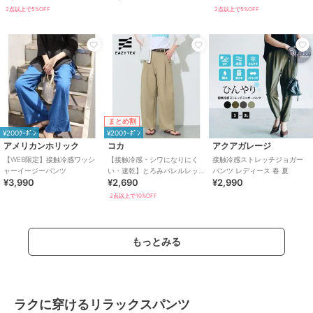
2点以上で5%OFF
2点以上で5%OFF
まとめ割
¥200ｸｰﾎﾟﾝ
¥200ｸｰﾎﾟﾝ
アメリカンホリック
コカ
アクアガレージ
【WEB限定】接触冷感ワッシ
【接触冷感・シワになりにく
接触冷感ストレッチジョガー
ャーイージーパンツ
い・速乾】とろみバレルレッ
パンツ レディース 春 夏
¥3,990
¥2,690
¥2,990
グスラックス 全2色
2点以上で10%OFF
もっとみる
ラクに穿けるリラックスパンツ