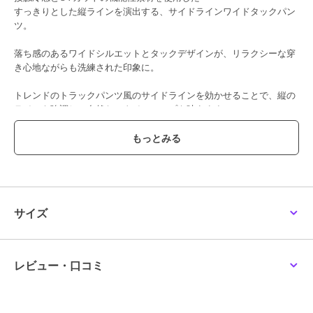
すっきりとした縦ラインを演出する、サイドラインワイドタックパン
ツ。
落ち感のあるワイドシルエットとタックデザインが、リラクシーな穿
き心地ながらも洗練された印象に。
トレンドのトラックパンツ風のサイドラインを効かせることで、縦の
ラインを強調し、自然なスタイルアップを叶えます。
ほんのり光沢感のある繊細なラインディテールがアクセントになり、
スポーティになりすぎず、上品な表情。
ほどよくゆとりのあるシルエットで体のラインを拾いにくく、動きや
すさと快適さを両立します。
サイズ
ウエストはゴム仕様と内側調整紐つきで、お好みのフィット感で着用
可能。
カジュアルなトップスと合わせたラフな着こなしはもちろん、シャツ
レビュー・口コミ
やブラウスと合わせたきれいめスタイルにも自然に馴染みます。
コーディネート次第で主役にも、さりげないアクセントにも◎