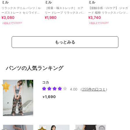
ミル
ミル
ミル
リラックス デニム パンツ / ル
［軽量・極ストレッチ］ エア
【接触冷感・UVケア】 ジャガ
ーズストレート セミワイド
リー ドレープ リラックス パン
ード 楊柳 リラックス パンツ /
¥3,080
¥1,980
¥3,740
【mil (ミル)】
ツ 【mil (ミル)】
多サイズ展開 【mil (ミル)】
2点以上で10%OFF
2点以上で10%OFF
もっとみる
パンツの人気ランキング
コカ
4.00
（
255件の口コミ
）
1,690
￥