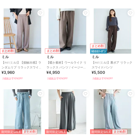
まとめ割
まとめ割
まとめ割
¥888ｸｰﾎﾟﾝ
ミル
ミル
ミル
【mil (ミル)】【接触冷感】ラ
【暖か素材】ウールライク リ
【mil (ミル)】裏ボア リラック
ンダムリブ リラックスワイド
ラックス パンツ / イージーパ
スワイドパンツ
¥3,960
¥4,950
¥5,500
パンツ
ンツ【mil (ミル)】
2点以上で10%OFF
2点以上で10%OFF
2点以上で10%OFF
期間限定SALE
期間限定SALE
まとめ割
まとめ割
期間限定SALE