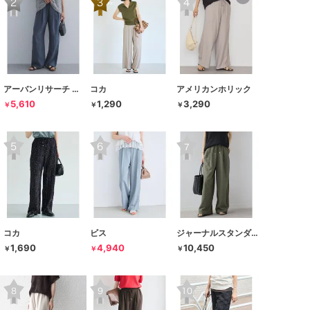
アーバンリサーチ ドアーズ
コカ
アメリカンホリック
5,610
1,290
3,290
￥
￥
￥
コカ
ビス
ジャーナルスタンダード レリューム
1,690
4,940
10,450
￥
￥
￥