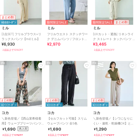
パンツ
布・キャンバス
/
ポリエステル素
材
/
無地
/
その他柄
/
S･7号以下
まとめ割
あり
/
洗える
/
ワイド・バギー
期間限定SALE
まとめ割
¥888ｸｰﾎﾟﾝ
期間限定SALE
/
テーパード
/
ストレートパンツ
ミル
ミル
ミル
/
ミッドライズ
/
ハイライズ
/
[2点SET] フリルブラウス×リ
フリルウエスト ステッチワー
[UVカット・遮熱] リネンライ
ライフスタイル
/
マリン・プール
ラックスパンツ【mil/ミル】
ク デニムパンツ / フロントス
ク ストレート タックパンツ /
¥6,930
¥2,970
¥3,465
テッチパンツ 【mil/ミル】
セットアップ【mil/ミル】
/
フィットネス・ヨガ
2点以上で10%OFF
2点以上で10%OFF
原産国
中国製
PR
PR
PR
まとめ割
まとめ割
まとめ割
¥200ｸｰﾎﾟﾝ
¥200ｸｰﾎﾟﾝ
¥200ｸｰﾎﾟﾝ
コカ
コカ
コカ
＼新色登場／【西山茉希様着
【セルフカット可能】スリム
＼新色登場／【シワになりに
用】ウェーブプリーツパンツ
ウェーブパンツ 全5色
くい・速乾・乾燥機OK】とろ
全12色 / セルフカット可能
みリブリラックスパンツ 全4色
1,690
1,690
1,290
再入荷
¥
¥
¥
2点以上で10%OFF
2点以上で10%OFF
2点以上で10%OFF