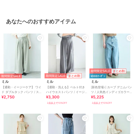
商品カテゴリ
すべてのパンツ
／
パンツ
性別タイプ
レディース
あなたへのおすすめアイテム
すべてのパンツ
／
パンツ
カラー
010チャコールグレー、085モカ、
000ブラック
サイズ
4サイズ展開
素材
ポリエステル100%
商品のお取り扱い方法
期間限定SALE
まとめ割
お手入れ
手洗い（水温30℃以下）
期間限定SALE
まとめ割
期間限定SALE
¥888ｸｰﾎﾟﾝ
特徴
すべてのパンツ
ミル
ミル
ミル
【通勤・イージーケア】 ワイ
【通勤・洗える】ベルト付き
[新色登場♪] カーブ デニムパン
布・キャンバス
/
ポリエステル素
ド ダブルタック パンツ / スラ
ハイウエストパンツ / イージー
ツ / 人気色インディゴカラーも
材
/
無地
/
その他柄
/
S･7号以下
¥2,750
¥3,300
¥5,225
ックス 【mil (ミル)】
ケア【mil (ミル)】
再販♪【mil (ミル)】
あり
/
洗える
/
ワイド・バギー
2点以上で10%OFF
2点以上で10%OFF
/
テーパード
/
ストレートパンツ
/
ミッドライズ
/
ハイライズ
/
ライフスタイル
/
マリン・プール
/
フィットネス・ヨガ