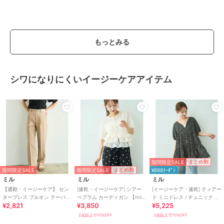
もっとみる
シワになりにくいイージーケアアイテム
期間限定SALE
まとめ割
期間限定SALE
まとめ割
期間限定SALE
¥888ｸｰﾎﾟﾝ
ミル
ミル
ミル
【通勤・イージーケア】 セン
[速乾・イージーケア] シアー
[イージーケア・速乾] ティアー
タープレス プルオン テーパー
ペプラム カーディガン 【mil/
ド ミニドレス / チュニック ブ
¥2,821
¥3,850
¥5,225
ドパンツ / 新色登場♪ 【mil/ミ
ミル】
ラウス 【mil/ミル】
ル】
2点以上で10%OFF
2点以上で10%OFF