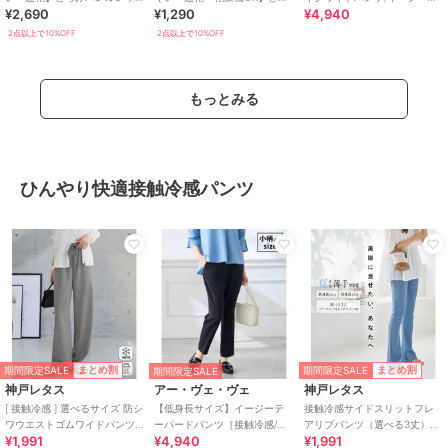
¥2,690
¥1,290
¥4,940
グスラックス 全2色
みリブリラックスパンツ 全4色
ア・接触冷感・セットアップ
対応
2点以上で10%OFF
2点以上で10%OFF
もっとみる
ひんやり快適接触冷感パンツ
期間限定SALE
期間限定SALE
まとめ割
まとめ割
期間限定SALE
神戸レタス
アー・ヴェ・ヴェ
神戸レタス
[ 接触冷感 ] 選べるサイズ 防シ
【低身長サイズ】イージーテ
接触冷感サイドスリットフレ
ワウエストゴムワイドパンツ
ーパードパンツ［接触冷感/速
アリブパンツ（選べる3丈）
¥1,991
¥4,940
¥1,991
[M4432]
乾/UVカット/イージーケア］
[M3932]