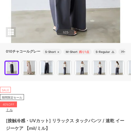
1/25
010チャコールグレー
S-Short
×
M-Short
残り1点
S-Regular
△
ﾌﾘｰ
△
SALE
期間限定セール
40%OFF
ミル
[接触冷感・UVカット] リラックス タックパンツ / 速乾 イー
ジーケア 【mil/ミル】