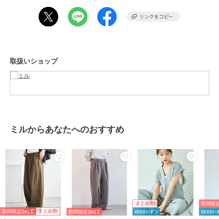
スタイリングをバランスよく整えてくれる一本です。
【マルチファンクション】
夏を快適に過ごせる多機能アイテムです。
・接触冷感
・UVカット
取扱いショップ
・速乾
・イージーケア
普段使いはもちろん、リラックスシーン、公園や運動会などのアクテ
ィブシーン、旅行やリゾートシーン、ヨガやスポーツシーンに◎
ーーーーーーーーーーーーーーーーー
透け感：なし
ミルからあなたへのおすすめ
伸縮性：なし
裏地 ：なし
ーーーーーーーーーーーーーーーーー
【仕様】
・ウエストゴム仕様
・左右ポケット付き
期間限定
まとめ割
・ウエスト調整紐付き
期間限定SALE
まとめ割
期間限定SALE
¥888ｸｰﾎﾟﾝ
¥888ｸｰ