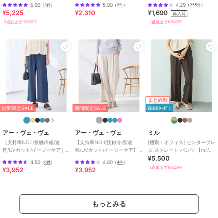
ンツ 【mil/ミル】
ル】
全12色 / セルフカット可能
5.00
5.00
4.29
（
3件
）
（
2件
）
（
255件
）
¥5,225
¥2,310
¥1,690
再入荷
2点以上で10%OFF
2点以上で10%OFF
《お気に入り登録》でお得な情報がいっぱい
・「商品のお気に入り登録」で再入荷通知や、人気アイテムのラスト
1点通知、セール通知等お得な情報を受け取ることができます。
・「ブランドのお気に入り登録」でSHOPの新作アイテムや再入荷な
ど、お得な情報を受け取ることができます！
【ブランド説明】
- mil ミル -
まとめ割
低身長でもオシャレを楽しみたい。そんな気持ちから生まれた 小柄
期間限定SALE
期間限定SALE
¥888ｸｰﾎﾟﾝ
さん向けレディースブランド。
トレンドや上品な可愛らしさを訴えた、長く愛用できるカジュアルベ
ーシック。
アー・ヴェ・ヴェ
アー・ヴェ・ヴェ
ミル
小柄さんだからこそ着こなせる美シルエット。
［支持率NO.1/接触冷感/速
【支持率NO.1/接触冷感/速
[通勤・オフィス] センタープレ
乾/UVカット/イージーケア］
乾/UVカット/イージーケア】
ス ストレート パンツ 【mil/ミ
ぴったり丈の感動をお届けします。
¥5,500
イージーワイドパンツ
スッキリ見えワイドパンツ
ル】
4.50
4.00
（
6件
）
（
4件
）
2点以上で10%OFF
¥3,952
¥3,952
期間限定セール開催中
ブランド
ミル
もっとみる
ショップ
ミル