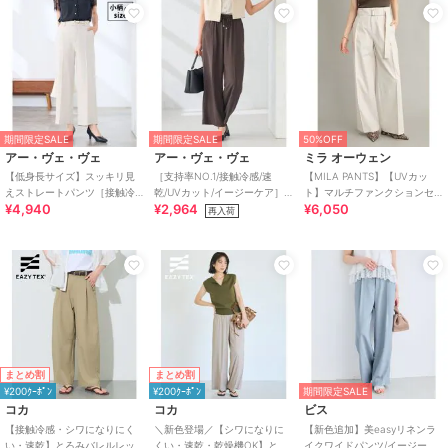
期間限定SALE
期間限定SALE
50%OFF
アー・ヴェ・ヴェ
アー・ヴェ・ヴェ
ミラ オーウェン
【低身長サイズ】スッキリ見
［支持率NO.1/接触冷感/速
【MILA PANTS】【UVカッ
えストレートパンツ［接触冷
乾/UVカット/イージーケア］
ト】マルチファンクションセ
¥4,940
¥2,964
¥6,050
感/速乾/UVカット/イージーケ
イージーワイドパンツ【WEB
ミワイドタックパンツ
再入荷
ア］
限定】
まとめ割
まとめ割
¥200ｸｰﾎﾟﾝ
¥200ｸｰﾎﾟﾝ
期間限定SALE
コカ
コカ
ビス
【接触冷感・シワになりにく
＼新色登場／【シワになりに
【新色追加】美easyリネンラ
い・速乾】とろみバレルレッ
くい・速乾・乾燥機OK】とろ
イクワイドパンツ/イージーケ