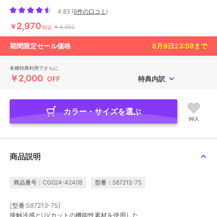
4.83
(
6件の口コミ
)
2,970
￥
￥4,950
税込
期間限定セール価格
8月9日23:59
まで
各種特典利用でさらに
￥2,000
OFF
特典内訳
カラー・サイズを選ぶ
99人
商品説明
商品番号：CG024-42408
型番：587213-75
[型番:587213-75]
接触冷感とUVカットの機能性素材を使用した