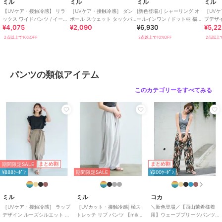
ミル
ミル
ミル
ミル
【UVケア・接触冷感】 リラ
［UVケア・接触冷感］ ダン
[新色登場♪] シャーリング オ
［UV
ックス ワイドパンツ / イージ
ボール スウェット タックパ
ールインワン / ドット柄 楊柳
プデザ
¥4,075
¥2,090
¥6,930
¥5,2
ーケア 【mil (ミル)】
ンツ【mil (ミル)】
ギンガム 【mil(ミル)】
パンツ 
2点以上で10%OFF
2点以上で10%OFF
2点以上で
【サイズ展開について】
S-short･･･ウエストSサイズ、総丈XSサイズ。身長145cm前後の方に
おすすめ。
M-short･･･ウエストMサイズ、総丈XSサイズ。身長145cm前後でゆ
パンツの類似アイテム
とりが欲しい方におすすめ。
S-regular･･･ウエスト、総丈共にSサイズ。身長150cm前後の方にお
このカテゴリーをすべてみる
すすめ。
Free･･･身長158cm～通常のレギュラーサイズの方におすすめ。
※詳細はサイズ表をご確認ください。
※染色・加工条件により色ごとの風合いに多少の差異が生じる場合が
ございます。品質に問題はございませんので予めご了承ください。
※画像の商品はサンプルのため、実際の商品とは色味・仕様・加工・
期間限定SALE
まとめ割
まとめ割
サイズ等が若干異なる場合がございます。
¥888ｸｰﾎﾟﾝ
期間限定SALE
¥200ｸｰﾎﾟﾝ
※商品によっては、2cm前後（ニット、デニムの場合は3cm前後）の
サイズ誤差が生じる場合がございます。
ミル
ミル
コカ
※撮影時の照明やお使いのパソコン・スマートフォンの設定等により
［UVケア・接触冷感］ ラップ
［UVカット・接触冷感] 極ス
＼新色登場／【西山茉希様着
画像の色が実物と異なって見える場合がございます。
デザイン ルーズシルエット パ
トレッチ リブ パンツ 【mil/ミ
用】ウェーブプリーツパンツ