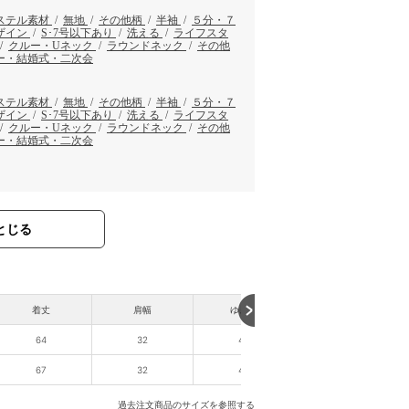
ステル素材
/
無地
/
その他柄
/
半袖
/
５分・７
ザイン
/
S･7号以下あり
/
洗える
/
ライフスタ
/
クルー・Uネック
/
ラウンドネック
/
その他
ー・結婚式・二次会
ステル素材
/
無地
/
その他柄
/
半袖
/
５分・７
ザイン
/
S･7号以下あり
/
洗える
/
ライフスタ
/
クルー・Uネック
/
ラウンドネック
/
その他
ー・結婚式・二次会
とじる
着丈
肩幅
ゆき丈
64
32
40
67
32
42
過去注文商品のサイズを参照する