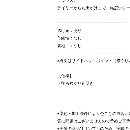
ブラウス。
デイリーからお出かけまで、幅広いシ
ーーーーーーーーーーーーーーーーー
透け感：あり
伸縮性：なし
裏地 ：なし
ーーーーーーーーーーーーーーーーー
※総丈はサイドネックポイント（襟ぐり
【仕様】
・後ろ衿ぐり釦明き
※染色・加工条件により色ごとの風合い
質に問題はございませんので予めご了
※画像の商品はサンプルのため、実際の