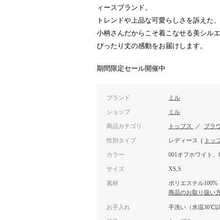
ィースブランド。
トレンドや上品な可愛らしさを訴えた
小柄さんだからこそ着こなせる美シル
ぴったり丈の感動をお届けします。
期間限定セール開催中
ブランド
ミル
ショップ
ミル
商品カテゴリ
トップス
／
ブラ
性別タイプ
レディース
(
トッ
カラー
001オフホワイト、
サイズ
XS,S
素材
ポリエステル100%
商品のお取り扱い
お手入れ
手洗い（水温30℃