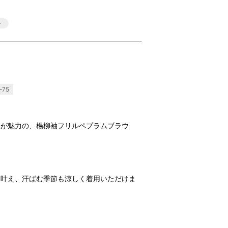
-75
トが魅力の、楊柳袖フリルペプラムブラウ
を叶え、汗ばむ季節も涼しく着用いただけま