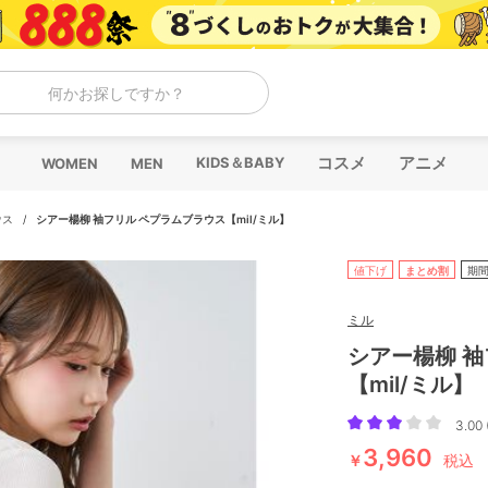
何かお探しですか？
コスメ
アニメ
KIDS＆BABY
WOMEN
MEN
ウス
/
シアー楊柳 袖フリル ペプラムブラウス【mil/ミル】
値下げ
まとめ割
期
ミル
シアー楊柳 袖
【mil/ミル】
3.00 
3,960
￥
税込