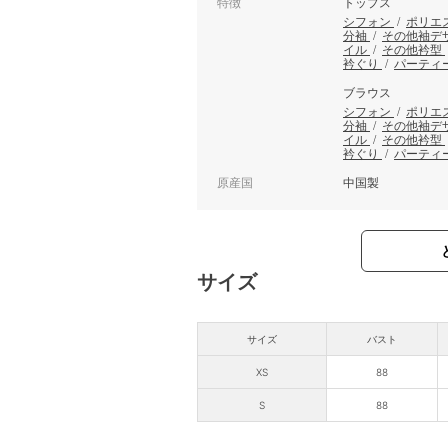
特徴
トップス
シフォン
/
ポリエ
分袖
/
その他袖デ
イル
/
その他衿型
衿ぐり
/
パーティ
ブラウス
シフォン
/
ポリエ
分袖
/
その他袖デ
イル
/
その他衿型
衿ぐり
/
パーティ
原産国
中国製
サイズ
サイズ
バスト
XS
88
S
88