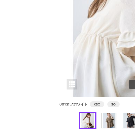
001オフホワイト
XS
○
S
○