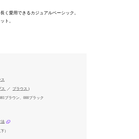
、長く愛用できるカジュアルベーシック。
エット。
ウス
プス
／
ブラウス
)
081ブラウン、000ブラック
方法
以下）