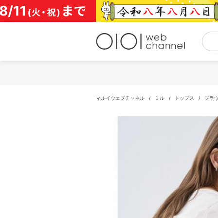
コ
ン
テ
ン
ツ
へ
ス
キ
ッ
プ
マルイウェブチャネル
/
ミル
/
トップス
/
ブラ