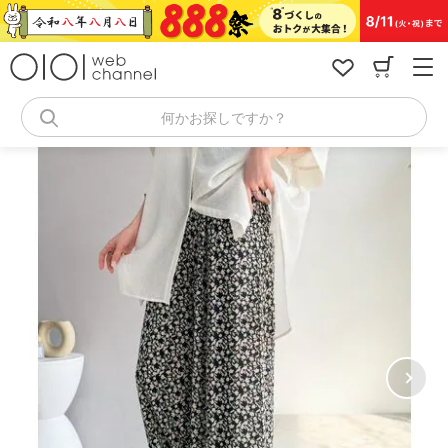
コ
ン
テ
ン
ツ
へ
何かお探しですか？
ス
キ
ッ
プ