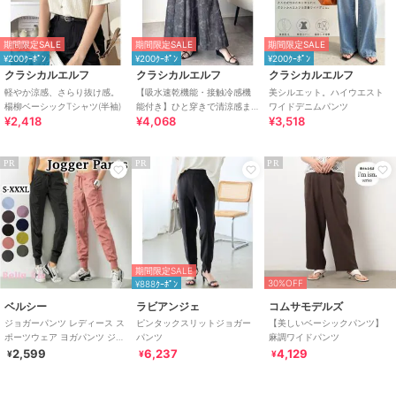
期間限定SALE
期間限定SALE
期間限定SALE
¥200ｸｰﾎﾟﾝ
¥200ｸｰﾎﾟﾝ
¥200ｸｰﾎﾟﾝ
クラシカルエルフ
クラシカルエルフ
クラシカルエルフ
軽やか涼感、さらり抜け感。
【吸水速乾機能・接触冷感機
美シルエット。ハイウエスト
楊柳ベーシックTシャツ(半袖)
能付き】ひと穿きで清涼感ま
ワイドデニムパンツ
¥2,418
¥4,068
¥3,518
とえる。ボリュームイージー
スカーチョパンツ
PR
PR
PR
期間限定SALE
30%OFF
¥888ｸｰﾎﾟﾝ
ベルシー
ラビアンジェ
コムサモデルズ
ジョガーパンツ レディース ス
ピンタックスリットジョガー
【美しいベーシックパンツ】
ポーツウェア ヨガパンツ ジム
パンツ
麻調ワイドパンツ
ウェア ナイロンパンツ 大きい
2,599
6,237
4,129
¥
¥
¥
サイズ