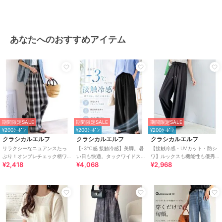
その他パンツ
ポリエステル素材
/
ストライプ
/
ドット柄
/
花柄
/
その他柄
/
UV
あなたへのおすすめアイテム
カット加工
/
ワイド・バギー
/
フレア・ブーツカット
原産国
中国
期間限定SALE
期間限定SALE
期間限定SALE
¥200ｸｰﾎﾟﾝ
¥200ｸｰﾎﾟﾝ
¥200ｸｰﾎﾟﾝ
クラシカルエルフ
クラシカルエルフ
クラシカルエルフ
リラクシーなニュアンスたっ
【-3℃感 接触冷感】美脚。暑
【接触冷感・UVカット・防シ
ぷり！オンブレチェック柄ワ
い日も快適。タックワイドス
ワ】ルックスも機能性も優秀♪
¥2,418
¥4,068
¥2,968
イドイージーパンツ
トレートイージーパンツ
ギャザーワイドストレートイ
ージーパンツ