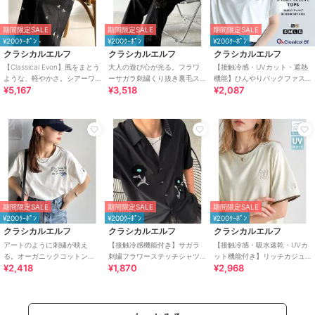
期間限定SALE
期間限定SALE
期間限定SALE
¥200ｸｰﾎﾟﾝ
¥200ｸｰﾎﾟﾝ
¥200ｸｰﾎﾟﾝ
クラシカルエルフ
クラシカルエルフ
クラシカルエルフ
【Classical Evon】風をまとう
大人の遊び心が光る。フラワ
【接触冷感・UVカット・遮熱
ような、軽やかさ。シアーワ
ーサガラ刺繍くり抜き裏毛ス
機能】ひんやりバックファス
¥5,167
¥3,518
¥2,087
ッシャー小花柄刺繍イージー
ウェットワイドパンツ
ナードルマンスリーブ胸刺繍
パンツ
半袖トップス
期間限定SALE
期間限定SALE
期間限定SALE
¥200ｸｰﾎﾟﾝ
¥200ｸｰﾎﾟﾝ
¥200ｸｰﾎﾟﾝ
クラシカルエルフ
クラシカルエルフ
クラシカルエルフ
アートのように刺繍が映え
【接触冷感機能付き】サガラ
【接触冷感・吸水速乾・UVカ
る。オーガニックコットン
刺繍フラワーステッチシャツ
ット機能付き】リッチカジュ
¥2,418
¥1,870
¥2,968
100%らくがき風刺繍 無地＆ボ
(半袖)
アルなアイテム。ダブルカラ
ーダー柄半袖Tシャツ
ーポイント刺繍TEE