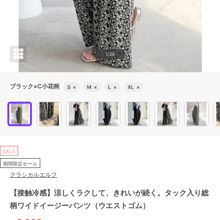
1/36
ブラック×C小花柄
S
×
M
×
L
×
XL
×
SALE
期間限定セール
クラシカルエルフ
【接触冷感】涼しくラクして、きれいが続く。タック入り総
柄ワイドイージーパンツ（ウエストゴム）