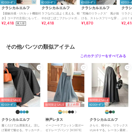
ロゴTで合わせたトレンドのカジュアルミックスや、ブラウス合わせ
¥200ｸｰﾎﾟﾝ
¥200ｸｰﾎﾟﾝ
¥200ｸｰﾎﾟﾝ
¥200ｸｰ
できれいめスタイルとも好相性◎
クラシカルエルフ
クラシカルエルフ
クラシカルエルフ
クラ
足元にはトレンドのローファーパンプスやサンダルと合わせて女性ら
【接触冷感・UVカット機能付
ラフなのに品よく見える。軽
”究極のリラックス” 風が抜
リラク
しい印象に♪
き】コーデの主役にもってこ
やかぽこぽこフクレジャガー
ける、ストレスフリーな穿き
ぷり！
¥2,418
¥2,418
¥1,870
¥2,41
いの一本！紐付き総柄スリム
ドトップス（半袖）
心地。サッカー素材タックワ
イドイ
再入荷
キャップをかぶって足元に厚底スニーカーを合わせれば、抜け感のあ
イージーパンツ
イドカーブパンツ
るスポーティーカジュアルコーデに☆
幅広いコーディネートに馴染むので、デイリーコーデにピッタリな優
秀アイテムです！
その他パンツの類似アイテム
■SNS
このカテゴリーをすべてみる
新着アイテムやお得なセール情報を毎日配信中♪
コーデのご参考にも...
【公式 Instagram】
@classicalelf_official（Classical Elf・JaVa）
＠milybilet_official（mily bilet）
【公式 TikTok】
@classicalelf_official
期間限定SALE
期間限定SALE
期間限定SALE
まとめ割
¥200ｸｰﾎﾟﾝ
¥200ｸｰﾎﾟﾝ
※ご覧のモニター環境により、画像の色味と多少異なる場合がござい
ます。
クラシカルエルフ
神戸レタス
クラシカルエルフ
履くだけでお洒落見え。涼し
イージーケアコットン混ガー
さらり、軽やか。リラックス
期間限定セール開催中
げ素材で魅せる。サッカーチ
ゼドレープパンツ [M3878]
styleキマる。レーヨン素材ウ