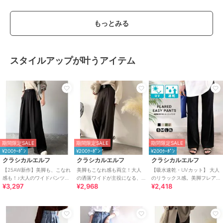
もっとみる
スタイルアップが叶うアイテム
期間限定SALE
期間限定SALE
期間限定SALE
¥200ｸｰﾎﾟﾝ
¥200ｸｰﾎﾟﾝ
¥200ｸｰﾎﾟﾝ
クラシカルエルフ
クラシカルエルフ
クラシカルエルフ
【25AW新作】美脚も、こなれ
美脚もこなれ感も両立！大人
【吸水速乾・UVカット】 大人
感も！♪大人のワイドパンツ。
の洒落ワイドが主役になる、
のリラックス感。美脚フレア
¥3,297
¥2,968
¥2,418
ベルテッドワイドイージース
ブラッシュドジャージハイウ
パンツ
ラックスパンツ
エストワイドパンツ