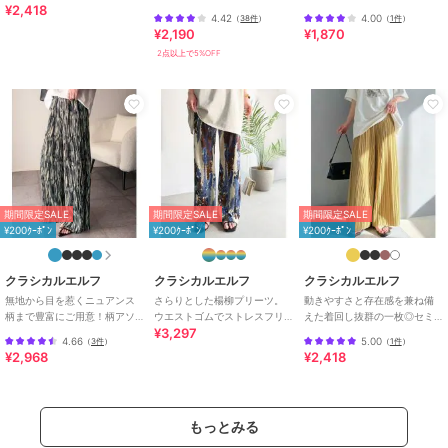
¥2,418
ェックタックワイドパンツ
エストギャザーフレアシルエ
4.42
4.00
（
38件
）
（
1件
）
ットワイドパンツ
¥2,190
¥1,870
ブランド
クラシカルエルフ
2点以上で5%OFF
ショップ
クラシカルエルフ
商品カテゴリ
パンツ
／
その他パンツ
性別タイプ
レディース
パンツ
／
その他パンツ
カラー
ブラック×C小花柄、チャコール×
Dリーフ柄、ブラック×Aマルチス
期間限定SALE
期間限定SALE
期間限定SALE
トライプ、ブラック×Bドット
¥200ｸｰﾎﾟﾝ
¥200ｸｰﾎﾟﾝ
¥200ｸｰﾎﾟﾝ
サイズ
S,M,L,XL
素材
ポリエステル95%、ポリウレタン
クラシカルエルフ
クラシカルエルフ
クラシカルエルフ
5%
無地から目を惹くニュアンス
さらりとした楊柳プリーツ。
動きやすさと存在感を兼ね備
柄まで豊富にご用意！柄アソ
ウエストゴムでストレスフリ
えた着回し抜群の一枚◎セミ
商品のお取り扱い方法
¥3,297
ート細プリーツパンツ
ーな穿き心地。総柄楊柳プリ
ワイド プリーツパンツ
4.66
5.00
（
3件
）
（
1件
）
ーツパンツ
特徴
パンツ
¥2,968
¥2,418
ポリエステル素材
/
ストライプ
/
ドット柄
/
花柄
/
その他柄
/
UV
カット加工
/
ワイド・バギー
/
もっとみる
フレア・ブーツカット