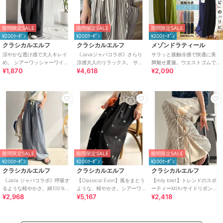
期間限定SALE
期間限定SALE
期間限定SALE
¥200ｸｰﾎﾟﾝ
¥200ｸｰﾎﾟﾝ
¥200ｸｰﾎﾟﾝ
クラシカルエルフ
クラシカルエルフ
メゾンドラティール
涼やかな透け感で大人キレイ
《Javaジャバコラボ》さらり
サラッと接触冷感で快適に美
め。 シアーワッシャーワイド
涼感大人のリラックス。 サッ
脚魅せ夏服。ウエストゴムで
¥1,870
¥4,618
¥2,090
イージーパンツ
カー素材ビックポケットイー
ラフに履けるのに上品プリー
ジーパンツ
ツワイドイージーパンツ
期間限定SALE
期間限定SALE
期間限定SALE
¥200ｸｰﾎﾟﾝ
¥200ｸｰﾎﾟﾝ
¥200ｸｰﾎﾟﾝ
クラシカルエルフ
クラシカルエルフ
クラシカルエルフ
《JaVa ジャバコラボ》呼吸す
【Classical Evon】風をまとう
【mily bilet】トレンドのスポ
るような軽やかさ。綿100％シ
ような、軽やかさ。シアーワ
ーティーMIX♪サイドリボンタ
¥2,968
¥5,167
¥2,418
ワ加工デニム2タックイージー
ッシャー小花柄刺繍イージー
イ 切り替えイージーパンツ
パンツ
パンツ