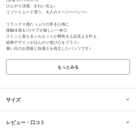
ひんやり涼感、きれい見え♪
リゾートムード漂う、大人のイージーパンツ♪
リラックス感たっぷりの穿き心地に
接触冷感＆UVケアが嬉しい一本◎
ストンと落ちるシルエットが脚長＆上品見えを叶え、
総柄デザインがほんのり遊び心をプラス♪
暑い日のお洒落と快適さを両立したパンツです♪
■point
・接触冷感＆UVケア
・脚長見え
・ウエスト総ゴム仕様
・ストレスフリーな履き心地
・シワになりにくい素材
サイズ
■detail
暑い日に嬉しい接触冷感＆UVケア機能付きの総柄イージーパンツ♪
美しい落ち感のスリム寄りのワイドシルエットで、
体のラインを拾いにくく脚長効果も◎
レビュー・口コミ
ウエストは総ゴムで、リラックスした履き心地を叶え
旅行など長時間の移動にもおすすめ♪