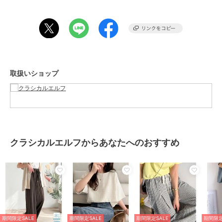
動くたびに軽やかな揺れ、上品な抜け感を演出し
シンプルなトップス合わせでもこなれた印象に仕上がる一枚。
■fabric
シワになりにくいストレッチ性のある滑らかなカットソー素材にプリ
ントを施し、
接触冷感・UVケア・イージーケア機能を備えた快適な生地
取扱いショップ
……………………
透け感：なし
厚さ：薄手
伸縮性：あり
裏地：なし
ポケット：なし
洗濯方法：洗濯機可(ネット使用)
クラシカルエルフからあなたへのおすすめ
……………………
※詳しいお手入れ方法は商品タグをご参照ください。
■coordinate
この１枚でコーデに悩まず穿くだけでお洒落になれる万能アイテム♪
主役級の存在感を放つデザインなので、シンプルにシャツと合わせて
も華やかに決まります☆
期間限定SALE
期間限定SALE
期間限定SALE
期間限定