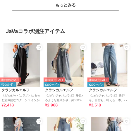
もっとみる
JaVaコラボ別注アイテム
期間限定SALE
期間限定SALE
期間限定SALE
¥200ｸｰﾎﾟﾝ
¥200ｸｰﾎﾟﾝ
¥200ｸｰﾎﾟﾝ
クラシカルエルフ
クラシカルエルフ
クラシカルエルフ
《JaVaジャバコラボ》ゆるっ
《JaVa ジャバコラボ》呼吸す
《JaVaジャバコラボ》美脚
と立体的なコクーンラインが
るような軽やかさ。綿100％シ
も、自信も、叶える一本。ハ
¥2,418
¥2,968
¥3,518
魅力！ツータックイージー軽
ワ加工デニム2タックイージー
イウエストセミワイドデニム
やかパンツ
パンツ