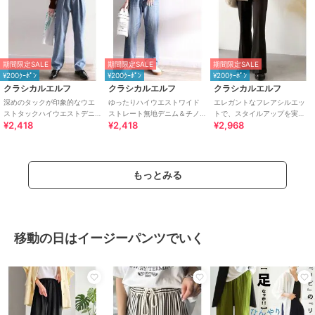
期間限定SALE
期間限定SALE
期間限定SALE
¥200ｸｰﾎﾟﾝ
¥200ｸｰﾎﾟﾝ
¥200ｸｰﾎﾟﾝ
クラシカルエルフ
クラシカルエルフ
クラシカルエルフ
深めのタックが印象的なウエ
ゆったりハイウエストワイド
エレガントなフレアシルエッ
ストタックハイウエストデニ
ストレート無地デニム＆チノ
トで、スタイルアップを実
¥2,418
¥2,418
¥2,968
ム＆チノセミワイドパンツ
パンツ
現！ブラッシュドジャージー
セミフレアパンツ
もっとみる
移動の日はイージーパンツでいく