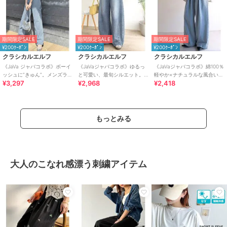
期間限定SALE
期間限定SALE
期間限定SALE
¥200ｸｰﾎﾟﾝ
¥200ｸｰﾎﾟﾝ
¥200ｸｰﾎﾟﾝ
クラシカルエルフ
クラシカルエルフ
クラシカルエルフ
《JaVa ジャバコラボ》ボーイ
《JaVaジャバコラボ》ゆるっ
《JaVaジャバコラボ》綿100％
ッシュに”きゅん”。メンズライ
と可愛い、最旬シルエット。
軽やか×ナチュラルな風合い。
¥3,297
¥2,968
¥2,418
クペインターパンツ
バレルレッグワイドカーブデ
ライトオンスデニムイージー
ニムパンツ
バギーパンツ
もっとみる
大人のこなれ感漂う刺繍アイテム