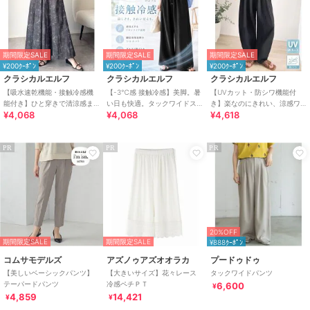
期間限定SALE
期間限定SALE
期間限定SALE
¥200ｸｰﾎﾟﾝ
¥200ｸｰﾎﾟﾝ
¥200ｸｰﾎﾟﾝ
クラシカルエルフ
クラシカルエルフ
クラシカルエルフ
【吸水速乾機能・接触冷感機
【-3℃感 接触冷感】美脚。暑
【UVカット・防シワ機能付
能付き】ひと穿きで清涼感ま
い日も快適。タックワイドス
き】楽なのにきれい、涼感ワ
¥4,068
¥4,068
¥4,618
とえる。ボリュームイージー
トレートイージーパンツ
ッシャー素材イージーカーブ
スカーチョパンツ
パンツ
PR
PR
PR
20%OFF
期間限定SALE
期間限定SALE
¥888ｸｰﾎﾟﾝ
コムサモデルズ
アズノゥアズオオラカ
プードゥドゥ
【美しいベーシックパンツ】
【大きいサイズ】花々レース
タックワイドパンツ
テーパードパンツ
冷感ペチＰＴ
6,600
¥
4,859
14,421
¥
¥