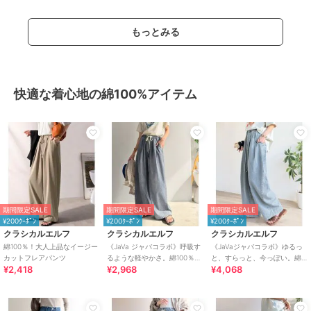
もっとみる
快適な着心地の綿100%アイテム
期間限定SALE
期間限定SALE
期間限定SALE
¥200ｸｰﾎﾟﾝ
¥200ｸｰﾎﾟﾝ
¥200ｸｰﾎﾟﾝ
クラシカルエルフ
クラシカルエルフ
クラシカルエルフ
綿100％！大人上品なイージー
《JaVa ジャバコラボ》呼吸す
《JaVaジャバコラボ》ゆるっ
カットフレアパンツ
るような軽やかさ。綿100％シ
と、すらっと、今っぽい。綿
¥2,418
¥2,968
¥4,068
ワ加工デニム2タックイージー
100% ビッグポケットデニムイ
パンツ
ージーパンツ