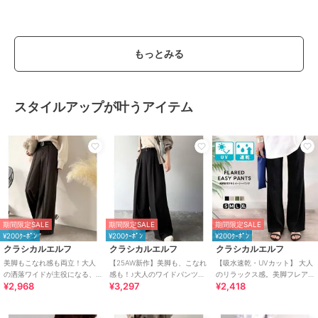
もっとみる
スタイルアップが叶うアイテム
期間限定SALE
期間限定SALE
期間限定SALE
¥200ｸｰﾎﾟﾝ
¥200ｸｰﾎﾟﾝ
¥200ｸｰﾎﾟﾝ
クラシカルエルフ
クラシカルエルフ
クラシカルエルフ
美脚もこなれ感も両立！大人
【25AW新作】美脚も、こなれ
【吸水速乾・UVカット】 大人
の洒落ワイドが主役になる、
感も！♪大人のワイドパンツ。
のリラックス感。美脚フレア
¥2,968
¥3,297
¥2,418
ブラッシュドジャージハイウ
ベルテッドワイドイージース
パンツ
エストワイドパンツ
ラックスパンツ