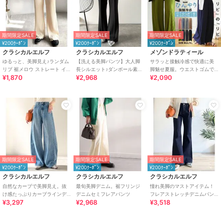
期間限定SALE
期間限定SALE
期間限定SALE
¥200ｸｰﾎﾟﾝ
¥200ｸｰﾎﾟﾝ
¥200ｸｰﾎﾟﾝ
クラシカルエルフ
クラシカルエルフ
メゾンドラティール
ゆるっと、美脚見え♪ランダム
【洗える美脚パンツ】大人脚
サラッと接触冷感で快適に美
リブ 裾メロウ ストレート イー
長シルエット♪ダンボール素材
脚魅せ夏服。ウエストゴムで
¥1,870
¥2,968
¥2,090
ジーパンツ
ピンタックフレアパンツ
ラフに履けるのに上品プリー
ツワイドイージーパンツ
期間限定SALE
期間限定SALE
期間限定SALE
¥200ｸｰﾎﾟﾝ
¥200ｸｰﾎﾟﾝ
¥200ｸｰﾎﾟﾝ
クラシカルエルフ
クラシカルエルフ
クラシカルエルフ
自然なカーブで美脚見え。抜
最旬美脚デニム。裾フリンジ
憧れ美脚のマストアイテム！
け感たっぷりカーブラインデ
デニムセミフレアパンツ
フレアストレッチデニムパン
¥3,297
¥2,968
¥3,518
ニムパンツ（ワイド）
ツ