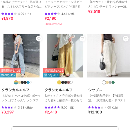
@classicalelf_official
”究極のリラックス” 風が抜け
イージーケアコットン混ガー
【UVカット・接触冷感機能付
る、ストレスフリーな穿き心
ゼドレープパンツ [M3878]
き】ビンテージワッシャー加
¥3,518
地。サッカー素材タックワイ
工 リネンライクタックボリュ
※ご覧のモニター環境により、画像の色味と多少異なる場合がござい
4.00
4.41
（
1件
）
（
39件
）
ドカーブパンツ
ームパンツ
¥1,870
¥2,190
ます。
※サイズ表ウエストの（）内はウエストゴム最大伸ばし寸となりま
2点以上で5%OFF
す。
期間限定セール開催中
ブランド
クラシカルエルフ
ショップ
クラシカルエルフ
期間限定SALE
期間限定SALE
¥200ｸｰﾎﾟﾝ
¥200ｸｰﾎﾟﾝ
商品カテゴリ
パンツ
／
その他パンツ
性別タイプ
レディース
クラシカルエルフ
クラシカルエルフ
シップス
パンツ
／
その他パンツ
《JaVa ジャバコラボ》ボーイ
動きやすさと存在感を兼ね備
《一部追加予約》【WEB限
カラー
ブラック×Aリーフ柄、ブラック×
ッシュに”きゅん”。メンズライ
えた着回し抜群の一枚◎セミ
定】〈洗濯機可能〉ドロスト
クペインターパンツ
ワイド プリーツパンツ
ベイカー パンツ
B小紋柄、ブラウン×Cストライプ
3.93
5.00
4.00
（
59件
）
（
1件
）
（
2件
）
¥3,297
¥2,418
¥12,100
サイズ
S,M,L,XL
素材
ポリエステル95%、ポリウレタン
5%