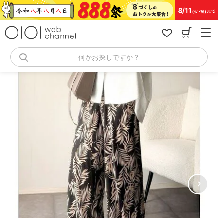
コ
ン
テ
ン
ツ
へ
何かお探しですか？
ス
キ
ッ
プ