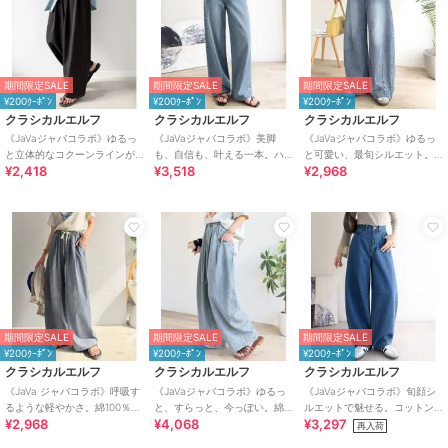
期間限定SALE
期間限定SALE
期間限定SALE
¥200ｸｰﾎﾟﾝ
¥200ｸｰﾎﾟﾝ
¥200ｸｰﾎﾟﾝ
クラシカルエルフ
クラシカルエルフ
クラシカルエルフ
《JaVaジャバコラボ》ゆるっ
《JaVaジャバコラボ》美脚
《JaVaジャバコラボ》ゆるっ
と立体的なコクーンラインが
も、自信も、叶える一本。ハ
と可愛い、最旬シルエット。
¥2,418
¥3,518
¥2,968
魅力！ツータックイージー軽
イウエストセミワイドデニム
バレルレッグワイドカーブデ
やかパンツ
ニムパンツ
期間限定SALE
期間限定SALE
期間限定SALE
¥200ｸｰﾎﾟﾝ
¥200ｸｰﾎﾟﾝ
¥200ｸｰﾎﾟﾝ
クラシカルエルフ
クラシカルエルフ
クラシカルエルフ
《JaVa ジャバコラボ》呼吸す
《JaVaジャバコラボ》ゆるっ
《JaVaジャバコラボ》旬顔シ
るような軽やかさ。綿100％シ
と、すらっと、今っぽい。綿
ルエットで魅せる。コットン
¥2,968
¥4,068
¥3,297
ワ加工デニム2タックイージー
100% ビッグポケットデニムイ
100％カーブシルエットデニム
再入荷
パンツ
ージーパンツ
パンツ