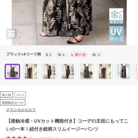
1/29
ブラック×Aリーフ柄
S
×
M
×
L
残り1点
XL
×
再入荷
SALE
期間限定セール
クラシカルエルフ
【接触冷感・UVカット機能付き】コーデの主役にもってこ
いの一本！紐付き総柄スリムイージーパンツ