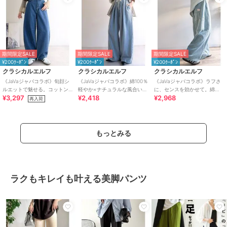
期間限定SALE
期間限定SALE
期間限定SALE
¥200ｸｰﾎﾟﾝ
¥200ｸｰﾎﾟﾝ
¥200ｸｰﾎﾟﾝ
クラシカルエルフ
クラシカルエルフ
クラシカルエルフ
《JaVaジャバコラボ》旬顔シ
《JaVaジャバコラボ》綿100％
《JaVaジャバコラボ》ラフさ
ルエットで魅せる。コットン
軽やか×ナチュラルな風合い。
に、センスを効かせて。綿
¥3,297
¥2,418
¥2,968
100％カーブシルエットデニム
ライトオンスデニムイージー
100% カーブペインターデニム
再入荷
パンツ
バギーパンツ
パンツ
もっとみる
ラクもキレイも叶える美脚パンツ