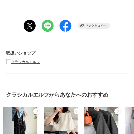
ウエストは総ゴム仕様で快適な穿き心地を実現し、
スピンドルで調整も可能◎
落ち感のある素材と程よいシルエットで
体のラインを拾いにくく、
きれいめにもカジュアルにも対応。
シワになりにくく旅行などにもおすすめです♪
取扱いショップ
■fabric
ストレッチ性のある
滑らかなカットソー素材にプリントを施しています。
接触冷感、UVケア機能付きで快適な着用感です。
※公的検査機関で検査済み
……………………
透け感：なし
クラシカルエルフからあなたへのおすすめ
厚さ：薄手
伸縮性：あり
裏地：なし
ポケット：なし
洗濯方法：洗濯可
……………………
※詳しいお手入れ方法は商品タグをご参照ください。