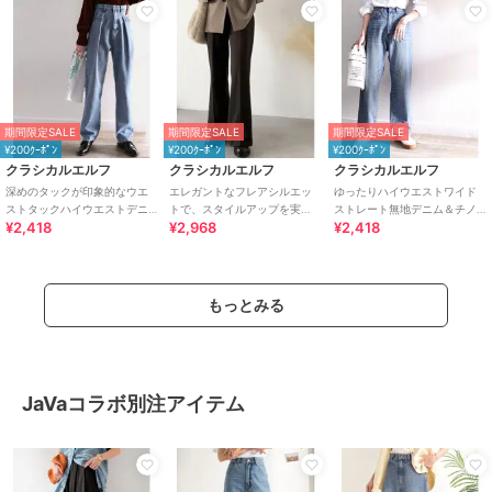
期間限定SALE
期間限定SALE
期間限定SALE
¥200ｸｰﾎﾟﾝ
¥200ｸｰﾎﾟﾝ
¥200ｸｰﾎﾟﾝ
クラシカルエルフ
クラシカルエルフ
クラシカルエルフ
深めのタックが印象的なウエ
エレガントなフレアシルエッ
ゆったりハイウエストワイド
ストタックハイウエストデニ
トで、スタイルアップを実
ストレート無地デニム＆チノ
¥2,418
¥2,968
¥2,418
ム＆チノセミワイドパンツ
現！ブラッシュドジャージー
パンツ
セミフレアパンツ
もっとみる
JaVaコラボ別注アイテム