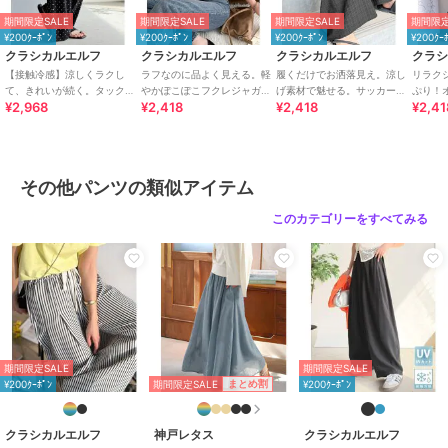
※ネットに入れてのお洗濯をお勧めいたします
期間限定SALE
期間限定SALE
期間限定SALE
期間限定
¥200ｸｰﾎﾟﾝ
¥200ｸｰﾎﾟﾝ
¥200ｸｰﾎﾟﾝ
¥200ｸｰ
■coordinate
クラシカルエルフ
クラシカルエルフ
クラシカルエルフ
クラ
この１枚でコーデに悩まず穿くだけでお洒落になれる万能アイテム♪
【接触冷感】涼しくラクし
ラフなのに品よく見える。軽
履くだけでお洒落見え。涼し
リラク
主役級の存在感を放つデザインなので、シンプルにシャツと合わせて
て、きれいが続く。タック入
やかぽこぽこフクレジャガー
げ素材で魅せる。サッカーチ
ぷり！
¥2,968
¥2,418
¥2,418
¥2,41
り総柄ワイドイージーパンツ
ドトップス（半袖）
ェックタックワイドパンツ
イドイ
も華やかに決まります☆
（ウエストゴム）
ロゴTで合わせたトレンドのカジュアルミックスや、ブラウス合わせ
できれいめスタイルとも好相性◎
足元にはトレンドのローファーパンプスやサンダルと合わせて女性ら
その他パンツの類似アイテム
しい印象に♪
キャップをかぶって足元に厚底スニーカーを合わせれば、抜け感のあ
このカテゴリーをすべてみる
るスポーティーカジュアルコーデに☆
幅広いコーディネートに馴染むので、デイリーコーデにピッタリな優
秀アイテムです！
■SNS
新着アイテムやお得なセール情報を毎日配信中♪
コーデのご参考にも...
期間限定SALE
期間限定SALE
【公式 Instagram】
期間限定SALE
まとめ割
¥200ｸｰﾎﾟﾝ
¥200ｸｰﾎﾟﾝ
@classicalelf_official（Classical Elf・JaVa）
＠milybilet_official（mily bilet）
【公式 TikTok】
クラシカルエルフ
神戸レタス
クラシカルエルフ