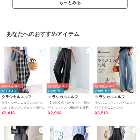
もっとみる
商品のお取り扱い方法
特徴
パンツ
ポリエステル素材
/
ストライプ
/
花柄
/
その他柄
/
UVカット加工
あなたへのおすすめアイテム
/
ワイド・バギー
/
ストレートパ
ンツ
その他パンツ
ポリエステル素材
/
ストライプ
/
花柄
/
その他柄
/
UVカット加工
/
ワイド・バギー
/
ストレートパ
ンツ
期間限定SALE
期間限定SALE
期間限定SALE
原産国
中国
¥200ｸｰﾎﾟﾝ
¥200ｸｰﾎﾟﾝ
¥200ｸｰﾎﾟﾝ
クラシカルエルフ
クラシカルエルフ
クラシカルエルフ
リラクシーなニュアンスたっ
【接触冷感・UVカット・防シ
美シルエット。ハイウエスト
ぷり！オンブレチェック柄ワ
ワ】ルックスも機能性も優秀♪
ワイドデニムパンツ
¥2,418
¥2,968
¥3,518
イドイージーパンツ
ギャザーワイドストレートイ
ージーパンツ