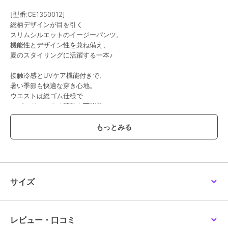
[型番:CE1350012]
総柄デザインが目を引く
スリムシルエットのイージーパンツ。
機能性とデザイン性を兼ね備え、
夏のスタイリングに活躍する一本♪
接触冷感とUVケア機能付きで、
暑い季節も快適な穿き心地。
ウエストは総ゴム仕様で
スピンドルによる調整も可能◎
落ち感のある素材で
すっきりとした印象に仕上がります♪
■point
・接触冷感機能
・UVケア機能
・総柄デザイン
サイズ
・ウエストゴム仕様
■detail
接触冷感とUVケア機能を備えた
レビュー・口コミ
ストレートシルエットのパンツ。