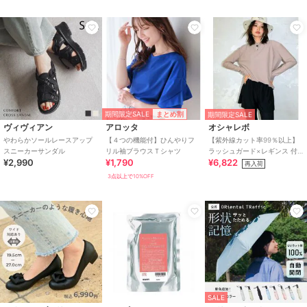
綿・コットン素材
/
ポリエステル
素材
/
ワンポイント
/
チェック
柄
/
リボン
/
ロング・マキシ丈
/
ノースリーブ
/
LL･13号以上あ
り
/
S･7号以下あり
/
フレアスカ
ート
/
ロング・マキシ丈
原産国
中国
期間限定SALE
まとめ割
期間限定SALE
ヴィヴィアン
アロッタ
オシャレボ
やわらかソールレースアップ
【４つの機能付】ひんやりフ
【紫外線カット率99％以上】
スニーカーサンダル
リル袖ブラウスＴシャツ
ラッシュガード×レギンス 付
¥2,990
¥1,790
¥6,822
き タンキニ
再入荷
3点以上で10%OFF
SALE