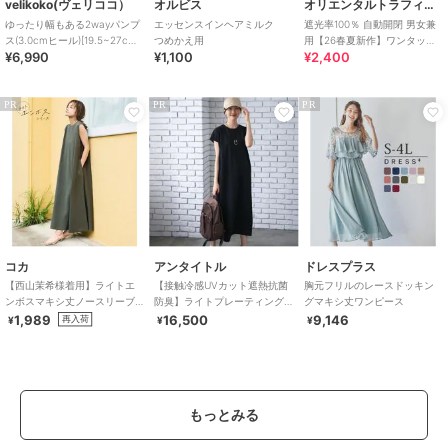
velikoko(ヴェリココ）
オルビス
オリエンタルトラフィック
ゆったり幅もある2wayパンプ
エッセンスインヘアミルク
遮光率100％ 自動開閉 男女兼
ス(3.0cmヒール)[19.5~27cm]
つめかえ用
用【26春夏新作】ワンタッチ
¥6,990
¥1,100
¥2,400
ラクチンきれいシューズ
晴雨兼用 折りたたみ傘 /G-
0601
PR
PR
PR
コカ
アンタイトル
ドレスプラス
【西山茉希様着用】ライトエ
【接触冷感UVカット遮熱抗菌
胸元フリルのレースドッキン
ンボスマキシ丈ノースリーブ
防臭】ライトプレーティング
グマキシ丈ワンピース
ワンピース 全4色 / シワになり
ワンピース
1,989
16,500
9,146
再入荷
¥
¥
¥
にくい・速乾
もっとみる