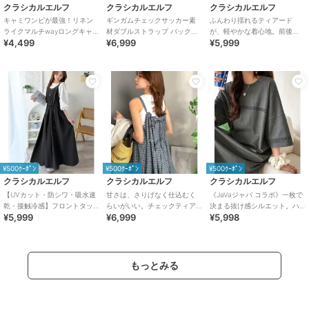
クラシカルエルフ
クラシカルエルフ
クラシカルエルフ
キャミワンピが最強！リネン
ギンガムチェックサッカー素
ふんわり揺れるティアード
ライクマルチwayロングキャミ
材ダブルストラップ バックリ
が、軽やかな着心地。前後
¥4,499
¥6,999
¥5,999
ワンピ
ボン裾バルーンキャミロング
2wayノースリーブティアード
ワンピース
ワンピ（ロング丈）
¥500ｸｰﾎﾟﾝ
¥500ｸｰﾎﾟﾝ
¥500ｸｰﾎﾟﾝ
クラシカルエルフ
クラシカルエルフ
クラシカルエルフ
【UVカット・防シワ・吸水速
甘さは、さりげなく仕込むく
《JaVaジャバ コラボ》一枚で
乾・接触冷感】フロントタッ
らいがいい。チェックティア
決まる抜け感シルエット。ハ
¥5,999
¥6,999
¥5,998
クショルダーストラップリボ
ードバックリボンキャミロン
シゴレースオーバーサイズロ
ン付ロングワンピ
グワンピース
ングワンピース
もっとみる