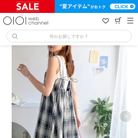
コ
ン
テ
ン
ツ
へ
何かお探しですか？
ス
キ
ッ
プ