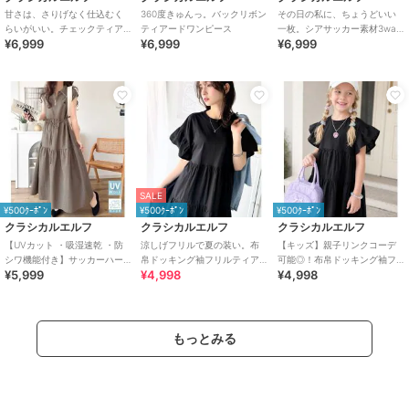
甘さは、さりげなく仕込むく
360度きゅんっ。バックリボン
その日の私に、ちょうどいい
らいがいい。チェックティア
ティアードワンピース
一枚。シアサッカー素材3way
¥6,999
¥6,999
¥6,999
ードバックリボンキャミロン
ティアードカシュクールロン
グワンピース
グワンピース
SALE
¥500ｸｰﾎﾟﾝ
¥500ｸｰﾎﾟﾝ
¥500ｸｰﾎﾟﾝ
クラシカルエルフ
クラシカルエルフ
クラシカルエルフ
【UVカット ・吸湿速乾 ・防
涼しげフリルで夏の装い。布
【キッズ】親子リンクコーデ
シワ機能付き】サッカーハー
帛ドッキング袖フリルティア
可能◎！布帛ドッキング袖フ
¥5,999
¥4,998
¥4,998
フジップフレンチスリーブテ
ードワンピース(ロング丈)
リルティアードワンピース
ィアードワンピース
もっとみる