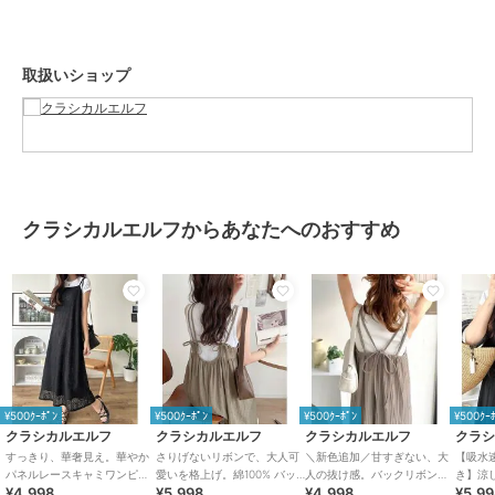
はご確認ください。
……………
透け感：なし
取扱いショップ
厚さ：薄手
伸縮性：なし
裏地：あり
ポケット：なし
洗濯方法：手洗い
……………
※詳しいお手入れ方法は商品タグをご参照ください。
クラシカルエルフからあなたへのおすすめ
■coordinate
この１枚でコーデに悩まず着るだけでお洒落になれる万能アイテム♪
着こなし次第でカジュアルにもきれいめにも自由に楽しめます！
インナーにシアートップスやサマーニットを合わせてフェミニンに
ロゴＴシャツやスウェットトップスを中に着て足元にスニーカーを合
わせれば、
抜け感のあるガーリーカジュアルコーデに♪
¥500ｸｰﾎﾟﾝ
¥500ｸｰﾎﾟﾝ
¥500ｸｰﾎﾟﾝ
¥500ｸｰ
そこにカーディガンを羽織れば楽ちんでありながらもおしゃれな雰囲
クラシカルエルフ
クラシカルエルフ
クラシカルエルフ
クラ
気に♪
すっきり、華奢見え。華やか
さりげないリボンで、大人可
＼新色追加／甘すぎない、大
【吸水
また、ローファーパンプスやサンダルと合わせれば女性らしい印象に
パネルレースキャミワンピー
愛いを格上げ。綿100% バッ
人の抜け感。バックリボンダ
き】涼
¥4,998
¥5,998
¥4,998
¥5,9
ス
クリボンティアードキャミワ
ブルストラッププリーツキャ
り見え