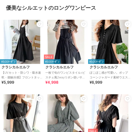
優美なシルエットのロングワンピース
SALE
¥500ｸｰﾎﾟﾝ
¥500ｸｰﾎﾟﾝ
¥500ｸｰﾎﾟﾝ
クラシカルエルフ
クラシカルエルフ
クラシカルエルフ
【UVカット・防シワ・吸水速
一枚で旬のワンピスタイル♪ビ
ぽこぽこ感が可愛い。ポップ
乾・接触冷感】フロントタッ
スチェ風2wayリボン使いサッ
コーンジャガード素材ウエス
¥5,999
¥4,998
¥6,999
クショルダーストラップリボ
カー素材ドッキングロングワ
トリボン衿付きロングワンピ
ン付ロングワンピ
ンピース（半袖）
ース（半袖）
SALE