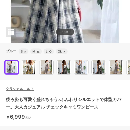
1/53
ブルー
S
×
M
△
L
○
XL
×
クラシカルエルフ
後ろ姿も可愛く盛れちゃう♪ふんわりシルエットで体型カバ
ー。大人カジュアル チェックキャミワンピース
6,999
￥
税込