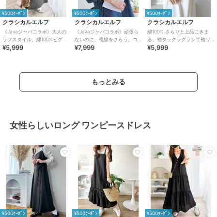
¥500ｸｰﾎﾟﾝ
¥500ｸｰﾎﾟﾝ
¥500ｸｰﾎﾟﾝ
クラシカルエルフ
クラシカルエルフ
クラシカルエルフ
《Javaジャバコラボ》大人の
《JaVaジャバコラボ》頑張ら
綿100% さらりと上品にきま
ラフスタイル。綿100%ピグメ
ないのに、視線をさらう。コ
る。袖タックラグラン半袖ワ
¥5,999
¥7,999
¥5,999
ント加工グラフィックワンピ
ットン100％デニムシャツワン
ンピース（ロング丈）
ース
ピース
もっとみる
女性らしいロング ワンピースドレス
¥500ｸｰﾎﾟﾝ
¥500ｸｰﾎﾟﾝ
¥500ｸｰﾎﾟﾝ