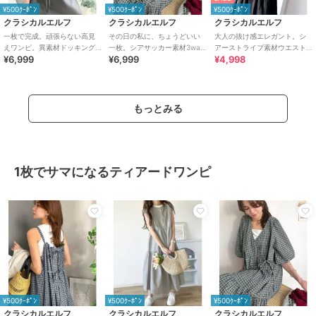
¥500ｸｰﾎﾟﾝ
¥500ｸｰﾎﾟﾝ
¥500ｸｰﾎﾟﾝ
クラシカルエルフ
クラシカルエルフ
クラシカルエルフ
一枚で完成。頑張らない高見
その日の私に、ちょうどいい
大人の抜け感エレガント。シ
えワンピ。異素材ドッキング
一枚。シアサッカー素材3way
アーストライプ素材ウエスト
¥6,999
¥6,999
¥4,998
ロングワンピース
ティアードカシュクールロン
シャーリングVネックロングワ
グワンピース
ンピース
もっとみる
1枚でサマになるティアードワンピ
¥500ｸｰﾎﾟﾝ
¥500ｸｰﾎﾟﾝ
¥500ｸｰﾎﾟﾝ
クラシカルエルフ
クラシカルエルフ
クラシカルエルフ