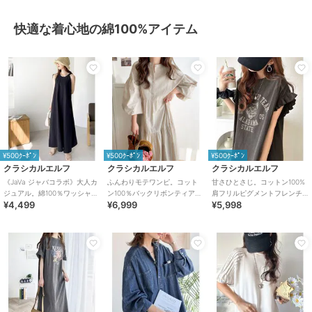
快適な着心地の綿100%アイテム
¥500ｸｰﾎﾟﾝ
¥500ｸｰﾎﾟﾝ
¥500ｸｰﾎﾟﾝ
クラシカルエルフ
クラシカルエルフ
クラシカルエルフ
《JaVa ジャバコラボ》大人カ
ふんわりモテワンピ。コット
甘さひとさじ。コットン100%
ジュアル。綿100％ワッシャー
ン100％バックリボンティアー
肩フリルピグメントフレンチ
¥4,499
¥6,999
¥5,998
素材アメリカンスリーブワン
ドワンピース
スリーブワンピース（ロング
ピース
丈）