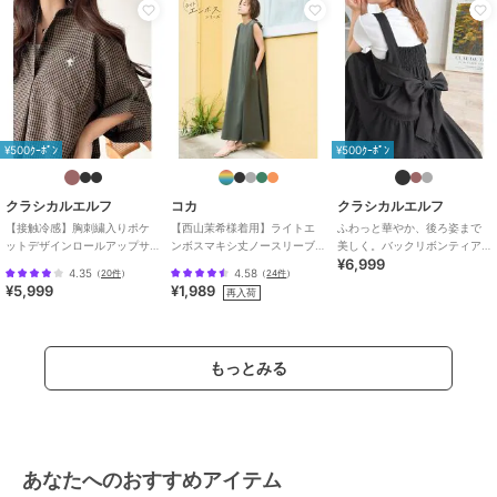
性別タイプ
レディース
ワンピースドレス
／
ワンピース
カラー
ブルー、イエロー、ベージュ、ブ
ラウン
サイズ
S,M,L,XL
¥500ｸｰﾎﾟﾝ
¥500ｸｰﾎﾟﾝ
素材
【イエロー】表地：綿56%、ポリ
エステル44% 裏地：ポリエステ
ル100% 【ブラウン、ベージュ、
クラシカルエルフ
コカ
クラシカルエルフ
ブルー】表地：綿100% 裏地：ポ
【接触冷感】胸刺繍入りポケ
【西山茉希様着用】ライトエ
ふわっと華やか、後ろ姿まで
ットデザインロールアップサ
ンボスマキシ丈ノースリーブ
美しく。バックリボンティア
リエステル100%
¥6,999
ッカーワンピース（ロング
ワンピース 全4色 / シワになり
ードワンピース
4.35
4.58
（
20件
）
（
24件
）
商品のお取り扱い方法
丈）
にくい・速乾
¥5,999
¥1,989
再入荷
特徴
ワンピースドレス
綿・コットン素材
/
ポリエステル
素材
/
ワンポイント
/
チェック
もっとみる
柄
/
リボン
/
ロング・マキシ丈
/
ノースリーブ
/
LL･13号以上あ
り
/
S･7号以下あり
/
フレアスカ
ート
/
ロング・マキシ丈
あなたへのおすすめアイテム
ワンピース