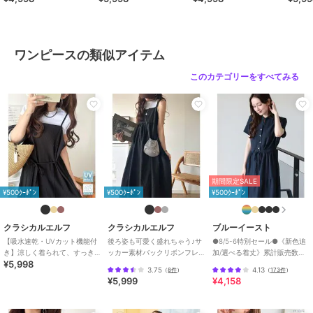
♪
ンピ (ロング丈)
ミロングワンピース
プキャ
ジャケットやパーカーを羽織れば、洗練された印象をプラスできます
よ◎
小物をアクセントにして楽しめる大人カジュアルなワンピースです。
ワンピースの類似アイテム
■SNS
このカテゴリーをすべてみる
新着アイテムやお得なセール情報を毎日配信中♪
コーデのご参考にも...
【公式 Instagram】
@classicalelf_official（Classical Elf・JaVa）
＠milybilet_official（mily bilet）
【公式 TikTok】
@classicalelf_official
期間限定SALE
¥500ｸｰﾎﾟﾝ
¥500ｸｰﾎﾟﾝ
¥500ｸｰﾎﾟﾝ
※ご覧のモニター環境により、画像の色味と多少異なる場合がござい
ます。
クラシカルエルフ
クラシカルエルフ
ブルーイースト
【吸水速乾・UVカット機能付
後ろ姿も可愛く盛れちゃう♪サ
●8/5-6特別セール●《新色追
き】涼しく着られて、すっき
ッカー素材バックリボンフレ
加/選べる着丈》累計販売数
ブランド
クラシカルエルフ
¥5,998
り見え。最旬ランダムクレー
アキャミワンピ
70000枚突破！アソート柄ワ
3.75
4.13
（
8件
）
（
173件
）
プキャミワンピース
ンピース
¥5,999
¥4,158
ショップ
クラシカルエルフ
商品カテゴリ
ワンピースドレス
／
ワンピース