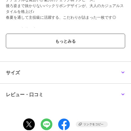
後ろ姿まで抜かりないバックリボンデザインが、大人のカジュアルス
タイルを格上げ♪
春夏を通して主役級に活躍する、こだわりが詰まった一枚です◎
・シワになりにくい
・フレアシルエット
・バックリボンデザイン
■detail
「こんなの欲しかった！」が詰まった、大人女子のためのチェックワ
ンピ♪
一番のときめきポイントは、なんといっても後ろ姿。
サイズ
華奢な紐で結ぶリボンデザインが、バックシャンなアクセントに！
肩紐はお好みの丈感に調節できるのも嬉しいポイント。
ナチュラルで高級感のある風合いで、シワになりにくい素材。
さらに、裏地付きなので、一枚でも透け感を気にせず安心◎
レビュー・口コミ
歩くたびにふわっと揺れる大人可愛いフレアシルエットのワンピース
です！
■fabric
ナチュラルな素材感
※イエローチェックのみ、他カラーと混率が異なります。ご購入の際