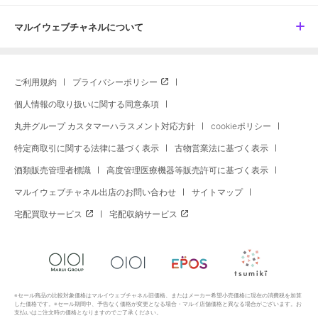
マルイウェブチャネルについて
ご利用規約
プライバシーポリシー
個人情報の取り扱いに関する同意条項
丸井グループ カスタマーハラスメント対応方針
cookieポリシー
特定商取引に関する法律に基づく表示
古物営業法に基づく表示
酒類販売管理者標識
高度管理医療機器等販売許可に基づく表示
マルイウェブチャネル出店のお問い合わせ
サイトマップ
宅配買取サービス
宅配収納サービス
※セール商品の比較対象価格はマルイウェブチャネル旧価格、またはメーカー希望小売価格に現在の消費税を加算
した価格です。※セール期間中、予告なく価格が変更となる場合・マルイ店舗価格と異なる場合がございます。お
支払いはご注文時の価格となりますのでご了承ください。