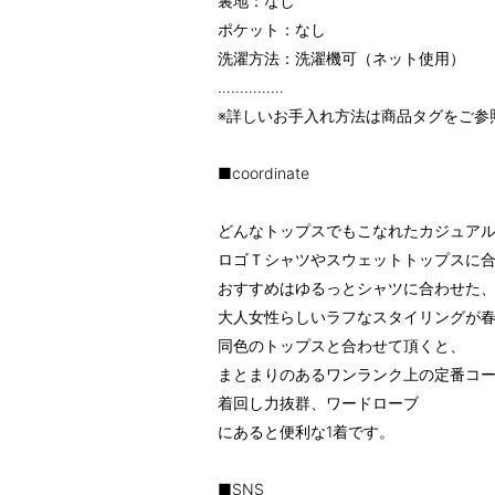
裏地：なし
ポケット：なし
洗濯方法：洗濯機可（ネット使用）
……………
※詳しいお手入れ方法は商品タグをご参
■coordinate
どんなトップスでもこなれたカジュア
ロゴＴシャツやスウェットトップスに
おすすめはゆるっとシャツに合わせた
大人女性らしいラフなスタイリングが
同色のトップスと合わせて頂くと、
まとまりのあるワンランク上の定番コー
着回し力抜群、ワードローブ
にあると便利な1着です。
■SNS