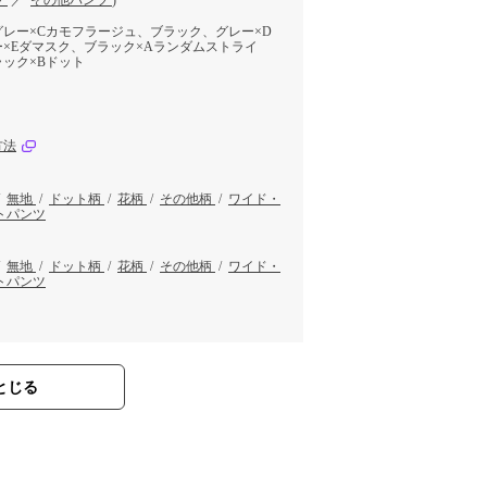
ツ
／
その他パンツ
)
レー×Cカモフラージュ、ブラック、グレー×D
×Eダマスク、ブラック×Aランダムストライ
ック×Bドット
方法
/
無地
/
ドット柄
/
花柄
/
その他柄
/
ワイド・
トパンツ
/
無地
/
ドット柄
/
花柄
/
その他柄
/
ワイド・
トパンツ
とじる