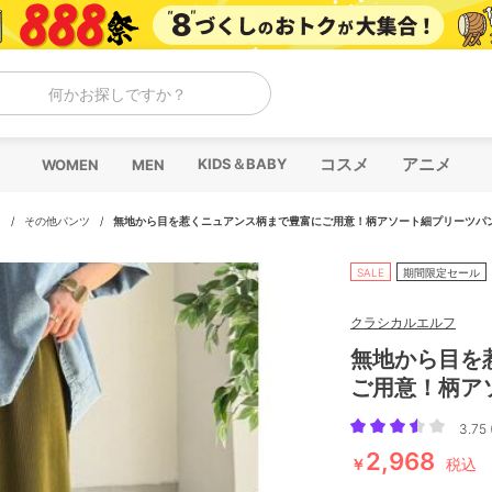
何かお探しですか？
コスメ
アニメ
KIDS＆BABY
WOMEN
MEN
ツ
/
その他パンツ
/
無地から目を惹くニュアンス柄まで豊富にご用意！柄アソート細プリーツパ
SALE
期間限定セール
クラシカルエルフ
無地から目を
ご用意！柄ア
3.75 
2,968
￥
税込