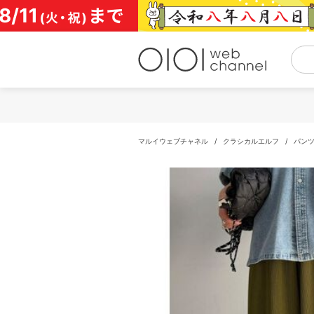
コ
ン
テ
ン
ツ
へ
ス
キ
ッ
プ
マルイウェブチャネル
/
クラシカルエルフ
/
パン