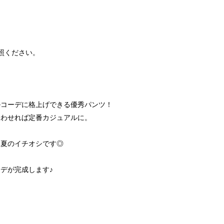
照ください。
ルコーデに格上げできる優秀パンツ！
合わせれば定番カジュアルに。
、
春夏のイチオシです◎
デが完成します♪