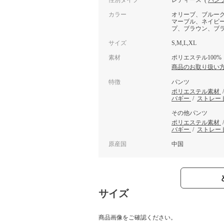
性別タイプ
レディース
(
パン
カラー
オリーブ、ブルーグ
マーブル、ネイビー
プ、ブラウン、ブラ
サイズ
S,M,L,XL
素材
ポリエステル100%
商品のお取り扱い
特徴
パンツ
ポリエステル素材
バギー
/
ストレー
その他パンツ
ポリエステル素材
バギー
/
ストレー
原産国
中国
サイズ
商品画像をご確認ください。