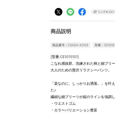
商品説明
商品番号：CG024-42103
型番：CE10151
[型番:CE1015101]
こなれ感抜群。洗練された柄と細プリ
大人のための贅沢リラクシーパンツ。
「楽なのに、しっかりお洒落。」を叶
た♪
繊細な細プリーツが縦のラインを強調
・ウエストゴム
・カラーバリエーション豊富