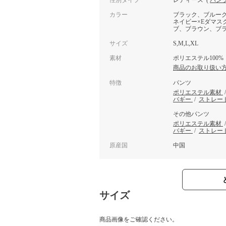
性別タイプ
レディース
(
パン
カラー
ブラック、ブルーグ
ネイビー×Eダマス
ブ、ブラウン、ブラ
サイズ
S,M,L,XL
素材
ポリエステル100%
商品のお取り扱い
特徴
パンツ
ポリエステル素材
バギー
/
ストレー
その他パンツ
ポリエステル素材
バギー
/
ストレー
原産国
中国
サイズ
商品画像をご確認ください。