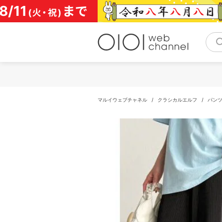
コ
ン
テ
ン
ツ
へ
ス
キ
ッ
プ
マルイウェブチャネル
/
クラシカルエルフ
/
パン