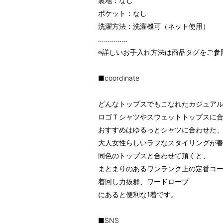
裏地：なし
ポケット：なし
洗濯方法：洗濯機可（ネット使用）
……………
※詳しいお手入れ方法は商品タグをご参
■coordinate
どんなトップスでもこなれたカジュア
ロゴＴシャツやスウェットトップスに
おすすめはゆるっとシャツに合わせた
大人女性らしいラフなスタイリングが
同色のトップスと合わせて頂くと、
まとまりのあるワンランク上の定番コー
着回し力抜群、ワードローブ
にあると便利な1着です。
■SNS