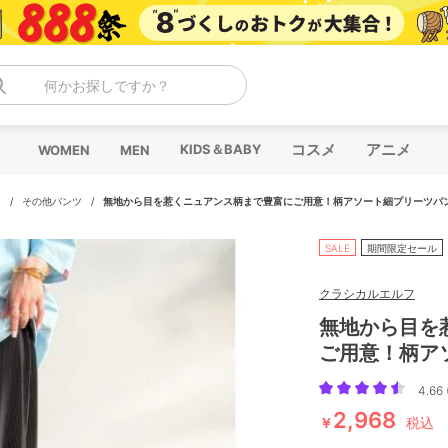
何かお探しですか？
コスメ
アニメ
KIDS＆BABY
WOMEN
MEN
ツ
/
その他パンツ
/
無地から目を惹くニュアンス柄まで豊富にご用意！柄アソート細プリーツパ
SALE
期間限定セール
クラシカルエルフ
無地から目を
ご用意！柄ア
4.66 
2,968
￥
税込