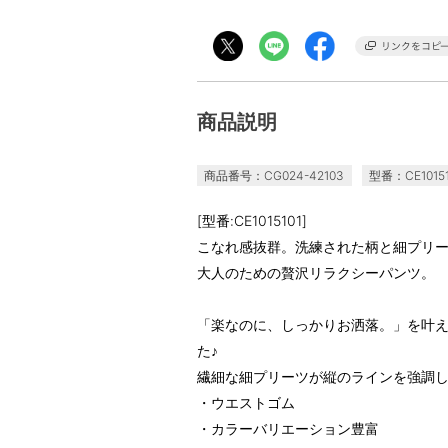
商品説明
商品番号：CG024-42103
型番：CE10151
[型番:CE1015101]
こなれ感抜群。洗練された柄と細プリ
大人のための贅沢リラクシーパンツ。
「楽なのに、しっかりお洒落。」を叶
た♪
繊細な細プリーツが縦のラインを強調
・ウエストゴム
・カラーバリエーション豊富