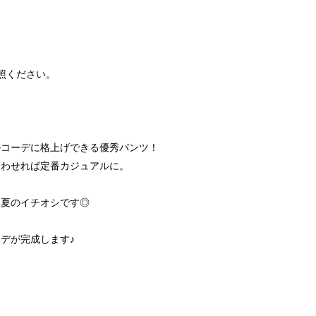
照ください。
ルコーデに格上げできる優秀パンツ！
合わせれば定番カジュアルに。
、
春夏のイチオシです◎
デが完成します♪