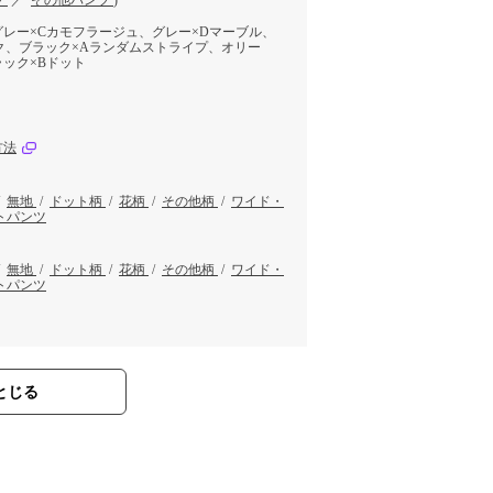
ツ
／
その他パンツ
)
レー×Cカモフラージュ、グレー×Dマーブル、
ク、ブラック×Aランダムストライプ、オリー
ック×Bドット
方法
/
無地
/
ドット柄
/
花柄
/
その他柄
/
ワイド・
トパンツ
/
無地
/
ドット柄
/
花柄
/
その他柄
/
ワイド・
トパンツ
とじる