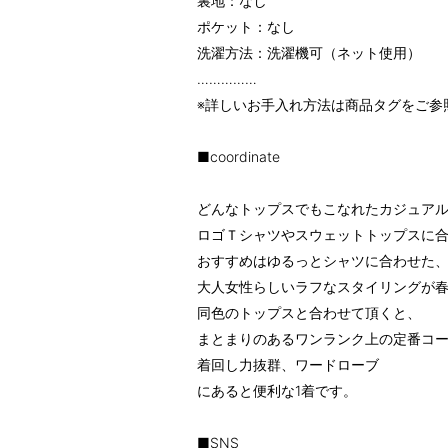
裏地：なし
ポケット：なし
洗濯方法：洗濯機可（ネット使用）
……………
※詳しいお手入れ方法は商品タグをご参
■coordinate
どんなトップスでもこなれたカジュア
ロゴＴシャツやスウェットトップスに
おすすめはゆるっとシャツに合わせた
大人女性らしいラフなスタイリングが
同色のトップスと合わせて頂くと、
まとまりのあるワンランク上の定番コー
着回し力抜群、ワードローブ
にあると便利な1着です。
■SNS