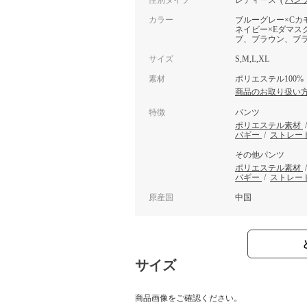
性別タイプ
レディース
(
パン
カラー
ブルーグレー×Cカ
ネイビー×Eダマス
ブ、ブラウン、ブラ
サイズ
S,M,L,XL
素材
ポリエステル100%
商品のお取り扱い
特徴
パンツ
ポリエステル素材
バギー
/
ストレー
その他パンツ
ポリエステル素材
バギー
/
ストレー
原産国
中国
サイズ
商品画像をご確認ください。