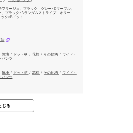
ツ
／
その他パンツ
)
モフラージュ、ブラック、グレー×Dマーブル、
ク、ブラック×Aランダムストライプ、オリー
ック×Bドット
方法
/
無地
/
ドット柄
/
花柄
/
その他柄
/
ワイド・
トパンツ
/
無地
/
ドット柄
/
花柄
/
その他柄
/
ワイド・
トパンツ
とじる