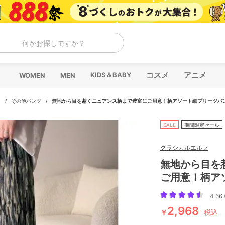
何かお探しですか？
コスメ
アニメ
KIDS＆BABY
WOMEN
MEN
ツ
/
その他パンツ
/
無地から目を惹くニュアンス柄まで豊富にご用意！柄アソート細プリーツパ
SALE
期間限定セール
クラシカルエルフ
無地から目を
ご用意！柄ア
4.66 
2,968
￥
税込