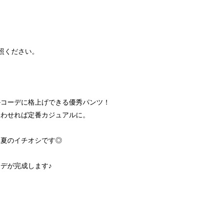
照ください。
ルコーデに格上げできる優秀パンツ！
合わせれば定番カジュアルに。
、
春夏のイチオシです◎
デが完成します♪