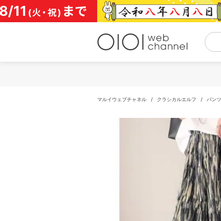
コ
ン
テ
ン
ツ
へ
ス
キ
ッ
プ
マルイウェブチャネル
/
クラシカルエルフ
/
パン