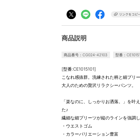
商品説明
商品番号：CG024-42103
型番：CE10151
[型番:CE1015101]
こなれ感抜群。洗練された柄と細プリ
大人のための贅沢リラクシーパンツ。
「楽なのに、しっかりお洒落。」を叶
た♪
繊細な細プリーツが縦のラインを強調
・ウエストゴム
・カラーバリエーション豊富