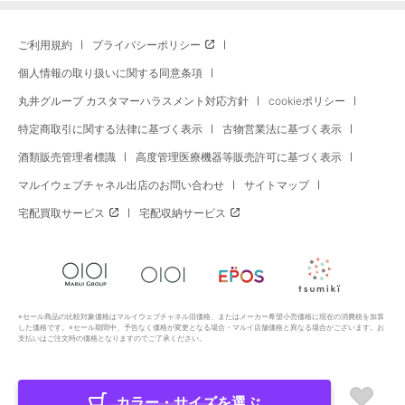
ご利用規約
プライバシーポリシー
個人情報の取り扱いに関する同意条項
丸井グループ カスタマーハラスメント対応方針
cookieポリシー
特定商取引に関する法律に基づく表示
古物営業法に基づく表示
酒類販売管理者標識
高度管理医療機器等販売許可に基づく表示
マルイウェブチャネル出店のお問い合わせ
サイトマップ
宅配買取サービス
宅配収納サービス
※セール商品の比較対象価格はマルイウェブチャネル旧価格、またはメーカー希望小売価格に現在の消費税を加算
した価格です。※セール期間中、予告なく価格が変更となる場合・マルイ店舗価格と異なる場合がございます。お
支払いはご注文時の価格となりますのでご了承ください。
カラー・サイズを選ぶ
Copyright All Rights Reserved. MARUI Co., Ltd