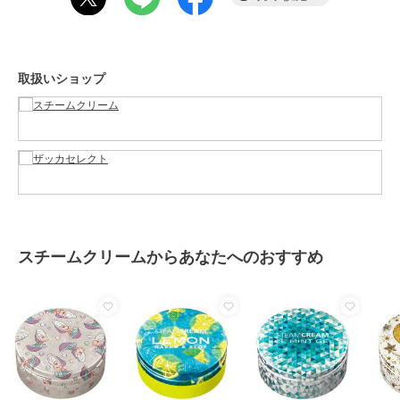
保護に使用されてきた歴史がある天然原料です。
スチームクリームの代名詞でもあるオートミールは、オーツ麦を食べ
やすく加工したものを指します。肌をやわらかく整え、うるおいを抱
えた健やかな肌を育む効果があります。
取扱いショップ
＜香りについて＞
香りの成分は天然精油のみ配合
ブランドを代表するスチームクリームは、ラベンダー*1・ネロリ*2・
カモミール*3・ローズ*4 4種の天然精油をブレンドして配合。
花々が咲き乱れるイングリッシュガーデンに身をうずめた時のような
フレッシュでみずみずしい植物の香り。
*1ラベンダー油 *2ビターオレンジ花油 *3カミツレ花油 *4ダマスク
バラ花油 （*1*2*3*4すべて着香成分）
スチームクリームからあなたへのおすすめ
＜STORY ~ストーリー~＞
退屈な昼下がり、アリスは大忙しで走っていく服を着た白うさぎを追
いかけるうち、深い穴に落ちてしまい…なんとも奇妙な世界に迷い込
んでしまったようです。
この商品は、不良品のみ返品を承ります