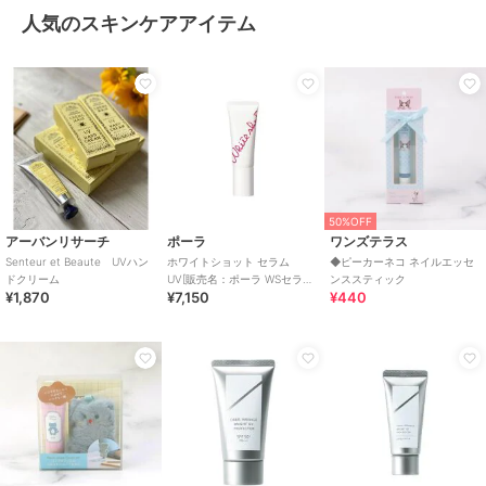
人気のスキンケアアイテム
50%OFF
アーバンリサーチ
ポーラ
ワンズテラス
Senteur et Beaute UVハン
ホワイトショット セラム
◆ピーカーネコ ネイルエッセ
ドクリーム
UV[販売名：ポーラ WSセラム
ンススティック
¥1,870
¥7,150
¥440
UV][医薬部外品]