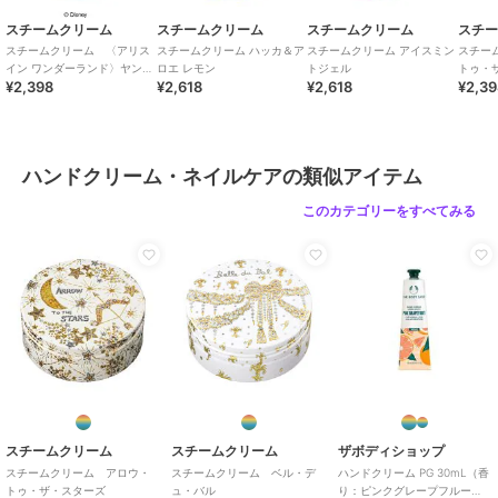
ブランド
スチームクリーム
スチームクリーム
スチームクリーム
スチームクリーム
スチ
ショップ
スチームクリーム
／
ザッカセレ
スチームクリーム 〈アリス
スチームクリーム ハッカ＆ア
スチームクリーム アイスミン
スチー
クト
イン ワンダーランド〉ヤン
ロエ レモン
トジェル
トゥ・
¥2,398
¥2,618
¥2,618
¥2,3
グ・オイスター
商品カテゴリ
ハンドケア・ネイルケア
／
ハン
ドクリーム・ネイルケア
性別タイプ
レディース
ハンドケア・ネイルケア
／
ハン
ハンドクリーム・ネイルケアの類似アイテム
ドクリーム・ネイルケア
このカテゴリーをすべてみる
カラー
＊＊
サイズ
＊＊
特徴
ハンドケア・ネイルケア
保湿
ハンドクリーム・ネイルケア
保湿
原産国
日本
スチームクリーム
スチームクリーム
ザボディショップ
スチームクリーム アロウ・
スチームクリーム ベル・デ
ハンドクリーム PG 30mL（香
トゥ・ザ・スターズ
ュ・バル
り：ピンクグレープフルー