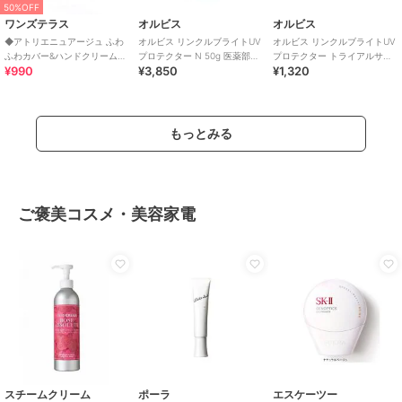
50%OFF
ワンズテラス
オルビス
オルビス
◆アトリエニュアージュ ふわ
オルビス リンクルブライトUV
オルビス リンクルブライトUV
ふわカバー&ハンドクリームセ
プロテクター N 50g 医薬部外
プロテクター トライアルサイ
¥990
¥3,850
¥1,320
ット
品（顔用日焼け止め）
ズ 15g 医薬部外品 （顔用日焼
け止め）
もっとみる
ご褒美コスメ・美容家電
スチームクリーム
ポーラ
エスケーツー