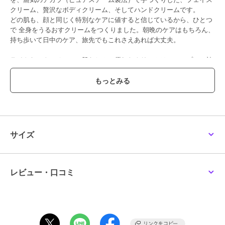
クリーム、贅沢なボディクリーム、そしてハンドクリームです。
どの肌も、顔と同じく特別なケアに値すると信じているから、ひとつ
で 全身をうるおすクリームをつくりました。朝晩のケアはもちろん、
持ち歩いて日中のケア、旅先でもこれさえあれば大丈夫。
ライトなテクスチャーで肌なじみに優れたクリームは、シンプルで効
果的なスキンケアをお求めのあなたにぴったり。
ブランド誕生以来たった一つのクリームで1,000万人の肌をうるおし
てきた、ブランドのシグネチャープロダクトです。
肌にのせた瞬間すーっと肌になじんでいくスチームクリームならでは
のその感覚をお楽しみください。
*1カラスムギ穀粒（保湿成分）
サイズ
＜成分について＞
スチームクリームの原料には､天然由来成分を配合。「シンプルクオ
リティスキンケア」のフィロソフィーのもと、古来使用の安心できる
レビュー・口コミ
原材料を厳選し､その原料が最もパフォーマンスを発揮できるよう
に、シンプルな処方設計と製法にこだわっています。
●キー成分
オートミール（カラスムギ穀粒（保湿成分））
オーツ麦はカラスムギともよばれ、古くはローマ時代から肌の保湿と