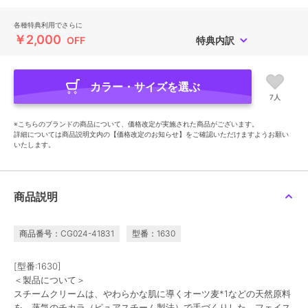
各種特典利用でさらに
￥2,000
OFF
特典内訳
カラー・サイズを選ぶ
7人
※こちらのブランドの商品について、価格改定が実施された商品がございます。
詳細については商品説明文内の【価格改定のお知らせ】をご確認いただけますようお願い
いたします。
商品説明
商品番号：CG024-41831
型番：1630
[型番:1630]
＜製品について＞
スチームクリームは、やわらかな肌に導くオーツ麦*1などの天然原料
を、蒸気のチカラ（ピュアスチーム製法）で手づくりした、フェイス