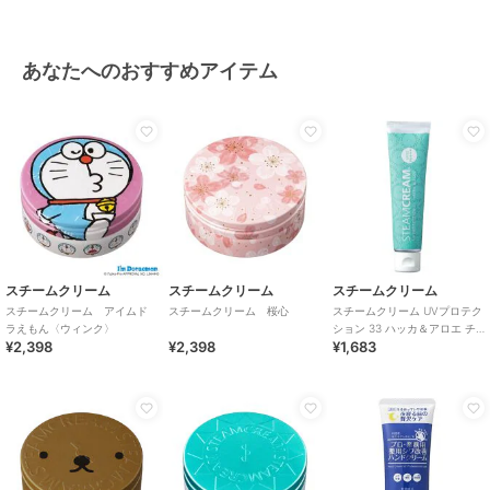
あなたへのおすすめアイテム
スチームクリーム
スチームクリーム
スチームクリーム
スチームクリーム アイムド
スチームクリーム 桜心
スチームクリーム UVプロテク
ラえもん〈ウィンク〉
ション 33 ハッカ＆アロエ チ
¥2,398
¥2,398
¥1,683
ューブ