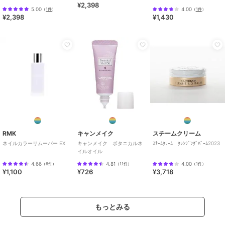
¥2,398
ツ）
5.00
4.00
（
1件
）
（
1件
）
¥2,398
¥1,430
RMK
キャンメイク
スチームクリーム
ネイルカラーリムーバー EX
キャンメイク ボタニカルネ
ｽﾁｰﾑｸﾘｰﾑ ｸﾚﾝｼﾞﾝｸﾞﾊﾞｰﾑ2023
イルオイル
4.66
4.81
4.00
（
6件
）
（
11件
）
（
1件
）
¥1,100
¥726
¥3,718
もっとみる