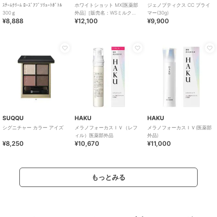
ｽﾁｰﾑｸﾘｰﾑ ﾛｰｽﾞｱﾌﾞｿﾘｭｰﾄﾎﾞﾄﾙ
ホワイトショット MX[医薬部
ジェノプティクス CC プライ
300ｇ
外品]［販売名：WSミルク
マー(30g)
¥8,888
¥12,100
¥9,900
MX］
SUQQU
HAKU
HAKU
シグニチャー カラー アイズ
メラノフォーカスＩＶ（レフ
メラノフォーカスＩＶ(医薬部
ィル）医薬部外品
外品)
¥8,250
¥10,670
¥11,000
もっとみる