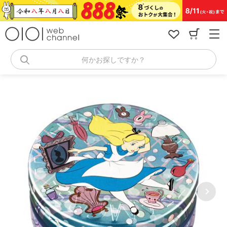
コ
ン
テ
ン
ツ
へ
何かお探しですか？
ス
キ
ッ
プ