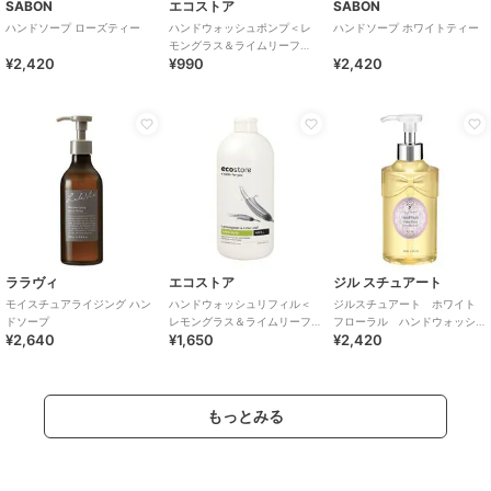
SABON
エコストア
SABON
ハンドソープ ローズティー
ハンドウォッシュポンプ＜レ
ハンドソープ ホワイトティー
モングラス＆ライムリーフ
¥2,420
¥990
¥2,420
＞ ３００ｍＬ
ララヴィ
エコストア
ジル スチュアート
モイスチュアライジング ハン
ハンドウォッシュリフィル＜
ジルスチュアート ホワイト
ドソープ
レモングラス＆ライムリーフ
フローラル ハンドウォッシ
¥2,640
¥1,650
¥2,420
＞ ８５０ｍＬ
ュ
もっとみる