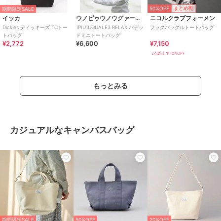
50%OFF
まとめ割
期間限定SALE
イッカ
ウノピゥウノウグァーレトレ リラックス
ニコルクラブフォーメン
Dickies ディッキーズ TCトー
1PIU1UGUALE3 RELAX パデッ
フックバックルトートバッグ
トバッグ
ドミニトートバッグ
¥2,772
¥6,600
¥7,150
2点以上で10%OFF
もっとみる
カジュアルなキャンバスバッグ
期間限定SALE
50%OFF
20%OFF