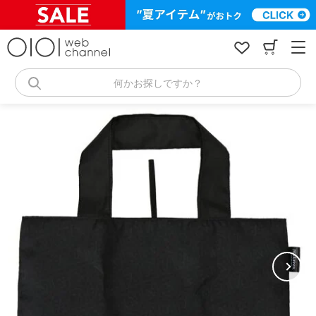
コ
ン
テ
ン
ツ
へ
何かお探しですか？
ス
キ
ッ
プ