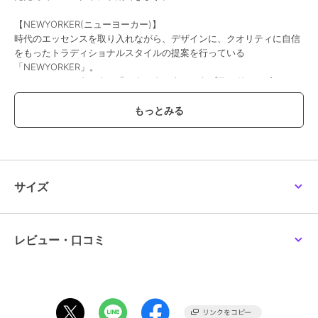
【NEWYORKER(ニューヨーカー)】
時代のエッセンスを取り入れながら、デザインに、クオリティに自信
をもったトラディショナルスタイルの提案を行っている
「NEWYORKER」。
ニューヨーカータータン「ハウスタータン」をブランドシンボルに、
これからも永く愛用できるトラディショナルスタイルを提案し続けま
す。
※写真の色味はご覧になる環境（PC のモニタやスマホの画面）によっ
て、実物と若干異なる場合がございます。ご了承ください。
品番/カラー：35001201 A ブラック B ネイビー C ブラウン
サイズ
ブランド
ニューヨーカー
レビュー・口コミ
ショップ
インターモードカワベ
商品カテゴリ
バッグ
／
エコバッグ・サブバッ
グ
性別タイプ
メンズ