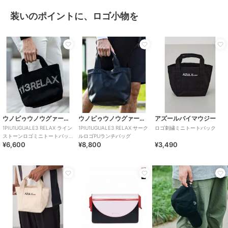
装いのポイントに、ロゴ小物を
ウノピゥウノウグァーレトレ リラックス
ウノピゥウノウグァーレトレ リラックス
アズールバイマウジー
1PIU1UGUALE3 RELAX ライン
1PIU1UGUALE3 RELAX サーク
ロゴ刺繍ミニトートバック
ストーンロゴミニトートバッ
ルロゴPUランチバッグ
¥6,600
¥8,800
¥3,490
グ