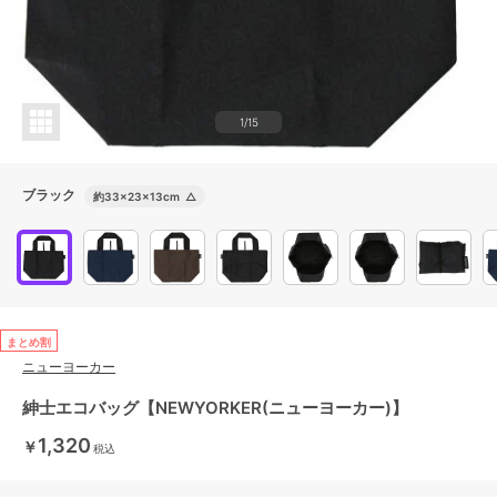
1/15
ブラック
約33×23×13cm
△
まとめ割
ニューヨーカー
紳士エコバッグ【NEWYORKER(ニューヨーカー)】
1,320
￥
税込