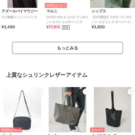
期間限定SALE
アズールバイマウジー
マルニ
シップス
ロゴ刺繍ミニトートバック
MARNI Kids & Junior ワンポイ
【WEB限定】SHIPS: ワンポイ
ントロゴショルダーバッグ
ント ロゴ ピンズ オーバーフィ
¥3,490
¥17,912
¥3,850
ット キャップ
新着
もっとみる
上質なシュリンクレザーアイテム
期間限定SALE
20%OFF