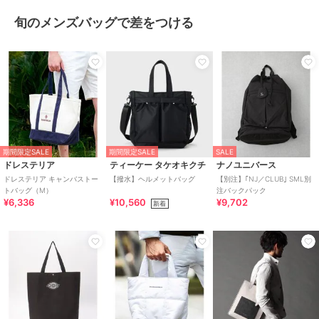
旬のメンズバッグで差をつける
期間限定SALE
期間限定SALE
SALE
ドレステリア
ティーケー タケオキクチ
ナノユニバース
ドレステリア キャンバストー
【撥水】ヘルメットバッグ
【別注】｢NJ／CLUB｣ SML別
トバッグ（M）
注バックパック
¥6,336
¥10,560
¥9,702
新着