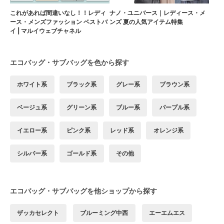
これがあれば間違いなし！！レディ
ナノ・ユニバース｜レディース・メ
ース・メンズファッション ベストバ
ンズ 夏の人気アイテム特集
イ | マルイウェブチャネル
エコバッグ・サブバッグを色から探す
ホワイト系
ブラック系
グレー系
ブラウン系
ベージュ系
グリーン系
ブルー系
パープル系
イエロー系
ピンク系
レッド系
オレンジ系
シルバー系
ゴールド系
その他
エコバッグ・サブバッグを他ショップから探す
ザッカセレクト
ブルーミング中西
エーエムエス