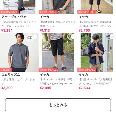
期間限定SALE
期間限定SALE
期間限定SALE
アー・ヴェ・ヴェ
イッカ
イッカ
【累計3万枚販売】ストレッチ
【吸水速乾】冷感DRYメランジ
【MonoMax × 小泉孝太郎】
コードレーン５ポケット
梨地Tシャツ
GOKU楽 AIRクロップドパンツ
¥3,294
¥1,313
¥2,765
SOUKAIベーシックアンクルパ
「小泉孝太郎さん着用モデ
ンツ【接触冷感/
ル」
14%OFF
期間限定SALE
期間限定SALE
コムサイズム
イッカ
イッカ
【吸水速乾】カノコポロシャ
【MonoMax × 小泉孝太郎】
【雑誌MonoMax5月号掲載】
ツ
6.5分丈ドビーイージーハーフ
フレンチリネンMIX袖2WAYシ
¥3,399
¥2,995
¥2,633
パンツ
ャツ【接触冷感】「小泉孝太
郎さん着用
もっとみる