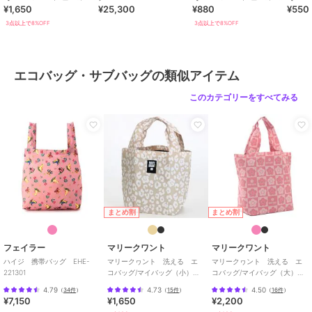
¥1,650
¥25,300
¥880
¥550
ー)】
ー)】
ー)】
3点以上で8%OFF
3点以上で8%OFF
エコバッグ・サブバッグの類似アイテム
このカテゴリーをすべてみる
まとめ割
まとめ割
フェイラー
マリークワント
マリークワント
ハイジ 携帯バッグ EHE-
マリークヮント 洗える エ
マリークヮント 洗える エ
221301
コバッグ/マイバッグ（小）レ
コバッグ/マイバッグ（大）
オパード 【MARY QUANT】
【MARY QUANT】
4.79
4.73
4.50
（
34件
）
（
15件
）
（
16件
）
¥7,150
¥1,650
¥2,200