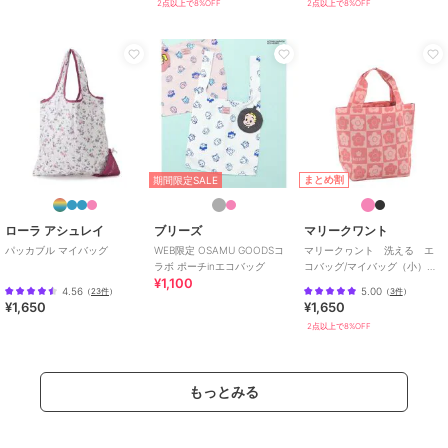
2点以上で8%OFF
2点以上で8%OFF
まとめ割
期間限定SALE
ローラ アシュレイ
ブリーズ
マリークワント
パッカブル マイバッグ
WEB限定 OSAMU GOODSコ
マリークヮント 洗える エ
ラボ ポーチinエコバッグ
コバッグ/マイバッグ（小）
¥1,100
【MARY QUANT】
4.56
5.00
（
23件
）
（
3件
）
¥1,650
¥1,650
2点以上で8%OFF
もっとみる