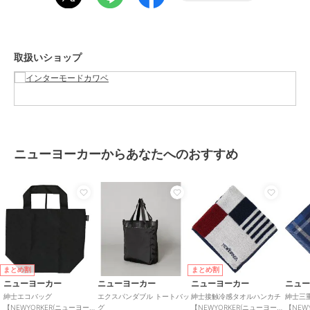
バッグ
／
エコバッグ・サブバッ
グ
カラー
ブラック、ネイビー、ブラウン
取扱いショップ
サイズ
約33×23×13cm
素材
ポリエステル100％
商品のお取り扱い方法
お手入れ
手洗い
原産国
中国
ニューヨーカーからあなたへのおすすめ
まとめ割
まとめ割
ニューヨーカー
ニューヨーカー
ニューヨーカー
ニュ
紳士エコバッグ
エクスパンダブル トートバッ
紳士接触冷感タオルハンカチ
紳士三
【NEWYORKER(ニューヨーカ
グ
【NEWYORKER(ニューヨーカ
【NEW