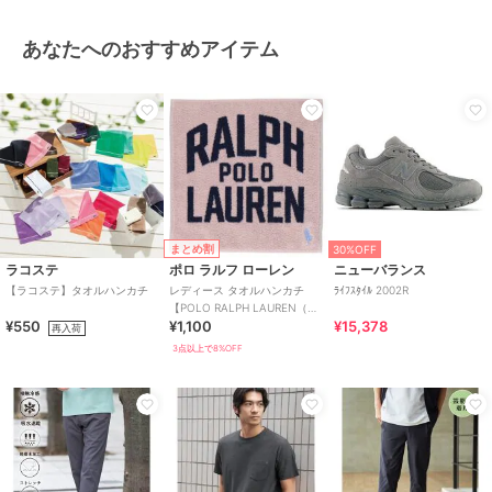
あなたへのおすすめアイテム
まとめ割
30%OFF
ラコステ
ポロ ラルフ ローレン
ニューバランス
【ラコステ】タオルハンカチ
レディース タオルハンカチ
ﾗｲﾌｽﾀｲﾙ 2002R
【POLO RALPH LAUREN（ポ
¥550
¥1,100
¥15,378
ロ ラルフ ローレン）】
再入荷
3点以上で8%OFF