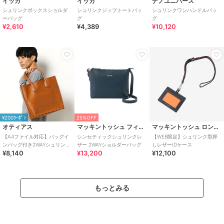
イッカ
イッカ
ナノユニバース
シュリンクボックスショルダ
シュリンクジップトートバッ
シュリンクワンハンドルバッ
ーバッグ
グ
グ
¥2,610
¥4,389
¥10,120
¥200ｸｰﾎﾟﾝ
25%OFF
オティアス
マッキントッシュ フィロソフィー
マッキントッシュ ロンドン
【A4ファイル対応】バッグイ
シンセティックシュリンクレ
【WEB限定】シュリンク型押
ンバッグ付き2WAYシュリンク
ザー 2WAYショルダーバッグ
しレザーIDケース
¥8,140
¥13,200
¥12,100
レザータイプ合皮トートバッ
グ
もっとみる