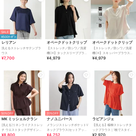
SALE
¥500ｸｰﾎﾟﾝ
レリアン
オペークドットクリップ
オペークドットクリップ
洗えるストレッチサテンブラ
【ストレッチ／防シワ／洗濯
【ストレッチ／防シワ／洗濯
ウス
機OK】タックスリーブブラウ
機OK】スキッパーブラウス
¥7,700
¥4,979
¥4,979
ス《SS～LL／6col／セットア
《SS～LL／5col／セットアッ
ップ可》
プ可》
50%OFF
20%OFF
MK ミッシェルクラン
ナノユニバース
ラビアンジェ
[洗える]リネンライクストレッ
メランジストレッチポケットV
【洗える】楊柳ストレッチタ
チ ウエストタックデザイン衿
ネックブラウス(セットアップ
ックブラウス｜1枚でスタイル
¥8,800
¥4,752
¥2,970
付きブラウス
可)
アップ/美シルエット/ウエスト