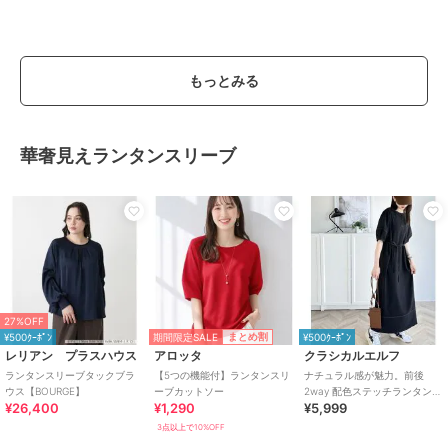
もっとみる
華奢見えランタンスリーブ
27%OFF
期間限定SALE
まとめ割
¥500ｸｰﾎﾟﾝ
¥500ｸｰﾎﾟﾝ
レリアン プラスハウス
アロッタ
クラシカルエルフ
ランタンスリーブタックブラ
【5つの機能付】ランタンスリ
ナチュラル感が魅力。前後
ウス【BOURGE】
ーブカットソー
2way 配色ステッチランタンス
¥26,400
¥1,290
¥5,999
リーブワンピース
3点以上で10%OFF