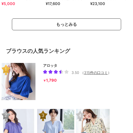
¥5,000
¥17,600
¥23,100
ト スポーツサンダル /42207
26SS】ゴムストラップサンダ
ンダル/661201
ル/661250
もっとみる
ブラウスの人気ランキング
アロッタ
3.50
（
315件の口コミ
）
1,790
￥