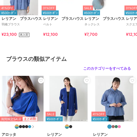
¥500ｸｰﾎﾟﾝ
¥500ｸｰﾎﾟﾝ
¥500ｸｰﾎﾟﾝ
商品のお取り扱い方法
41%OFF
31%OFF
SALE
31%OF
レリアン プラスハウス
レリアン プラスハウス
レリアン プラスハウス
¥500ｸｰﾎﾟﾝ
¥500ｸｰﾎﾟﾝ
¥500ｸｰﾎﾟﾝ
¥500ｸｰ
ブラウス【Leilian
羽織ブラウス
ブラウス【Leilian
レリアン プラスハウス
レリアン プラスハウス
レリアン プラスハウス
レリ
WHITE LABEL】
WHITE LABEL】
25,300
¥
羽織ブラウス
ベルト
ネックレス
スクエ
35,200
18,700
¥
¥
¥23,100
¥12,100
¥7,700
¥12,1
再入荷
ブラウスの類似アイテム
このカテゴリーをすべてみる
49%OFF
28%OFF
28%OFF
¥500ｸｰﾎﾟﾝ
¥500ｸｰﾎﾟﾝ
¥500ｸｰﾎﾟﾝ
レリアン プラスハウス
レリアン プラスハウス
レリアン プラスハウス
ボタニカルプリントギャ
ブザム切替チュニックシ
【店頭人気】ブラウス
ザーブラウス【プラス企
ャツ【Leilian WHITE
【BOURGE】
画】
LABEL】
33,000
33,000
27,500
¥
¥
¥
SALE
41%OFF
期間限定SALE
まとめ割
¥500ｸｰﾎﾟﾝ
¥500ｸｰﾎﾟﾝ
アロッタ
レリアン
レリアン