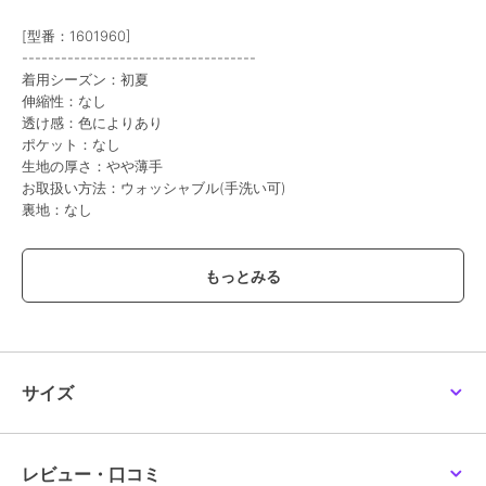
レリアン プラスハウス
レリアン プラスハウス
レリアン プラスハウス
[型番：1601960]
ブラウス
ブラウス
ブラウス【Leilian
------------------------------------
WHITE LABEL】
23,100
29,700
¥
¥
30,800
着用シーズン：初夏
¥
伸縮性：なし
透け感：色によりあり
ポケット：なし
生地の厚さ：やや薄手
お取扱い方法：ウォッシャブル(手洗い可)
裏地：なし
-------------------------------------
41%OFF
40%OFF
45%OFF
¥500ｸｰﾎﾟﾝ
¥500ｸｰﾎﾟﾝ
¥500ｸｰﾎﾟﾝ
レリアン プラスハウス
レリアン プラスハウス
レリアン プラスハウス
カーディガン感覚でさらりと羽織れる、半袖のノーカラーブラウス。
ブラウス
ブラウス【BOURGE】
ブラウス【WEEKEND】
23,100
17,600
24,200
¥
¥
¥
無地のように見えて、実は表情豊かな織り地が特徴で、シンプルなが
らもこなれた印象を与えます。柔らかなラウンドネックが、デコルテ
を優しく見せ、女性らしい雰囲気をプラス。夏の冷房対策や、日差し
よけとしても重宝する便利な一枚です。ご自宅でお手入れできるイー
サイズ
ジーケア素材なので、汗ばむ季節にも気兼ねなくお使いいただけま
す。ワンピースの上に重ねたり、タンクトップの上に羽織ったりと、
レイヤードスタイルを軽やかに楽しめます。
レビュー・口コミ
50%OFF
50%OFF
50%OFF
¥500ｸｰﾎﾟﾝ
¥500ｸｰﾎﾟﾝ
¥500ｸｰﾎﾟﾝ