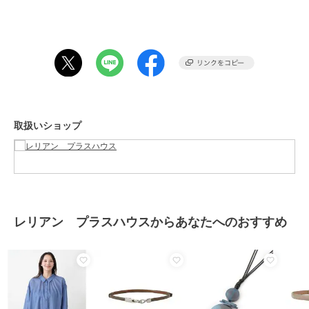
※商品の色味は、撮影場所や光のあたり具合、お客様のお使いの機器
レリアン プラスハウス
レリアン プラスハウス
レリアン プラスハウス
により色味が違って見える場合がございます。予めご了承ください。
ニュアンススリーブカッ
大人のフリルシアーシャ
ボウタイプリーツブラウ
トソー【SORAGE】
ツ【SORAGE】
ス
■□BOURGE（ブールジュ）・・・ライフステージが変化する年齢に
12,100
13,200
18,700
¥
¥
¥
なって思う「これからの私」。新しい環境や役割の中で、理想の自分
を見つけたい。自分の中に芽生える「新しい自分」を発見しながら自
分をアップデートし続ける大人の女性のための日常服を提案します。
□■
取扱いショップ
ブランド
レリアン プラスハウス
28%OFF
SALE
SALE
¥500ｸｰﾎﾟﾝ
¥500ｸｰﾎﾟﾝ
¥500ｸｰﾎﾟﾝ
ショップ
レリアン プラスハウス
レリアン プラスハウス
レリアン プラスハウス
レリアン プラスハウス
商品カテゴリ
トップス
／
ブラウス
ブラウス【BOURGE】
シャツブラウス
プリントブラウス
16,500
16,500
19,800
¥
¥
¥
性別タイプ
レディース
レリアン プラスハウスからあなたへのおすすめ
トップス
／
ブラウス
カラー
ネイビー、アイボリー、ライトグ
レー
サイズ
13
素材
ポリエステル100%
41%OFF
48%OFF