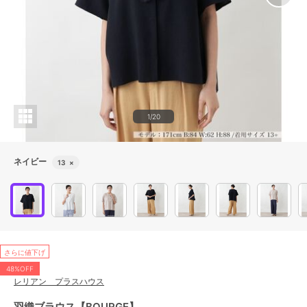
1/20
ネイビー
13
×
さらに値下げ
48%OFF
レリアン プラスハウス
羽織ブラウス【BOURGE】