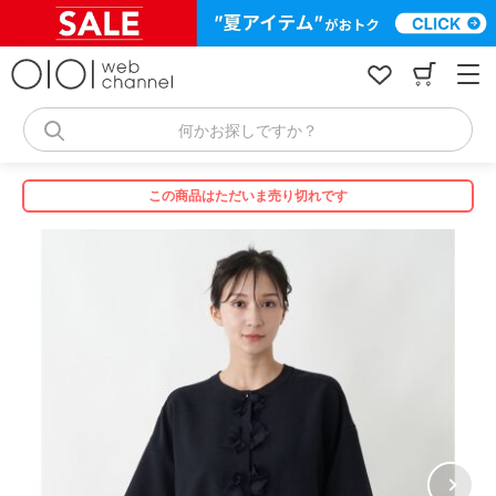
コ
ン
テ
ン
ツ
へ
何かお探しですか？
ス
キ
ッ
この商品はただいま売り切れです
プ