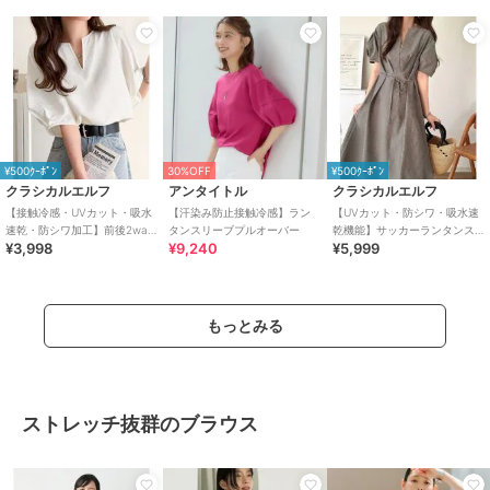
¥500ｸｰﾎﾟﾝ
30%OFF
¥500ｸｰﾎﾟﾝ
クラシカルエルフ
アンタイトル
クラシカルエルフ
【接触冷感・UVカット・吸水
【汗染み防止接触冷感】ラン
【UVカット・防シワ・吸水速
速乾・防シワ加工】前後2way
タンスリーブプルオーバー
乾機能】サッカーランタンス
¥3,998
¥9,240
¥5,999
配色ステッチランタンスリー
リーブステッチタックワンピ
ブブラウス
（無地・チェック柄）
もっとみる
ストレッチ抜群のブラウス