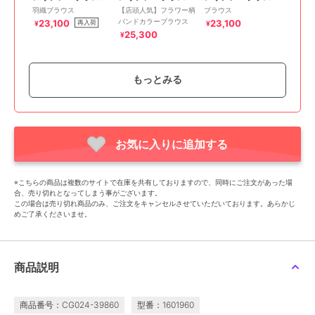
羽織ブラウス
【店頭人気】フラワー柄
ブラウス
バンドカラーブラウス
23,100
23,100
再入荷
¥
¥
25,300
¥
もっとみる
SALE
21%OFF
40%OFF
お気に入りに追加する
¥500ｸｰﾎﾟﾝ
¥500ｸｰﾎﾟﾝ
¥500ｸｰﾎﾟﾝ
レリアン プラスハウス
レリアン プラスハウス
レリアン プラスハウス
プリントチュニックブラ
ブラウス【Leilian
ブラウス
※こちらの商品は複数のサイトで在庫を共有しておりますので、同時にご注文があった場
ウス【プラス企画】
WHITE LABEL】
23,100
¥
合、売り切れとなってしまう事がございます。
24,200
27,500
¥
¥
この場合は売り切れ商品のみ、ご注文をキャンセルさせていただいております。あらかじ
めご了承くださいませ。
商品説明
40%OFF
40%OFF
22%OFF
商品番号：CG024-39860
型番：1601960
¥500ｸｰﾎﾟﾝ
¥500ｸｰﾎﾟﾝ
¥500ｸｰﾎﾟﾝ