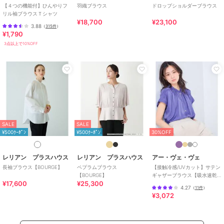
【４つの機能付】ひんやりフ
羽織ブラウス
ドロップショルダーブラウス
27%OFF
SALE
SALE
リル袖ブラウスＴシャツ
¥500ｸｰﾎﾟﾝ
¥500ｸｰﾎﾟﾝ
¥500ｸｰﾎﾟﾝ
¥18,700
¥23,100
レリアン プラスハウス
レリアン プラスハウス
レリアン プラスハウス
3.88
（
315件
）
¥1,790
洗えるストレッチブラウ
七分袖スリットブラウス
ドット×ストライプブラ
ス
ウス【プラス企画】
20,900
3点以上で10%OFF
¥
28,600
20,900
¥
¥
SALE
SALE
SALE
SALE
SALE
¥500ｸｰﾎﾟﾝ
¥500ｸｰﾎﾟﾝ
¥500ｸｰﾎﾟﾝ
¥500ｸｰﾎﾟﾝ
¥500ｸｰﾎﾟﾝ
30%OFF
レリアン プラスハウス
レリアン プラスハウス
レリアン プラスハウス
ブラウス
透かし編みビッグスリー
デニム風ブラウス
レリアン プラスハウス
レリアン プラスハウス
アー・ヴェ・ヴェ
ブブラウス
36,300
24,200
¥
¥
長袖ブラウス【BOURGE】
ペプラムブラウス
【接触冷感/UVカット】サテン
22,000
¥
【BOURGE】
ギャザーブラウス【吸水速乾/
¥17,600
¥25,300
イージーケア】
4.27
（
11件
）
¥3,072