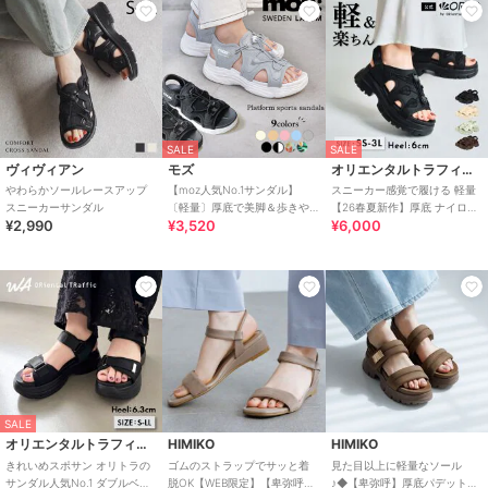
SALE
SALE
ヴィヴィアン
モズ
オリエンタルトラフィック
やわらかソールレースアップ
【moz人気No.1サンダル】
スニーカー感覚で履ける 軽量
スニーカーサンダル
〔軽量〕厚底で美脚＆歩きや
【26春夏新作】厚底 ナイロン
¥2,990
¥3,520
¥6,000
すい！疲れにくいフィット感
スポーツサンダル /OT3232
のスポーツサンダル
SALE
オリエンタルトラフィック
HIMIKO
HIMIKO
きれいめスポサン オリトラの
ゴムのストラップでサッと着
見た目以上に軽量なソール
サンダル人気No.1 ダブルベル
脱OK【WEB限定】【卑弥呼
♪◆【卑弥呼】厚底パデットサ