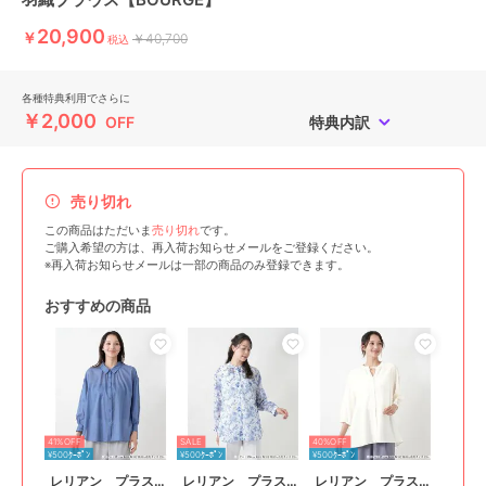
20,900
￥
￥40,700
税込
各種特典利用でさらに
￥2,000
OFF
特典内訳
売り切れ
この商品はただいま
売り切れ
です。
ご購入希望の方は、再入荷お知らせメールをご登録ください。
※再入荷お知らせメールは一部の商品のみ登録できます。
おすすめの商品
41%OFF
SALE
40%OFF
¥500ｸｰﾎﾟﾝ
¥500ｸｰﾎﾟﾝ
¥500ｸｰﾎﾟﾝ
レリアン プラスハウス
レリアン プラスハウス
レリアン プラスハウス