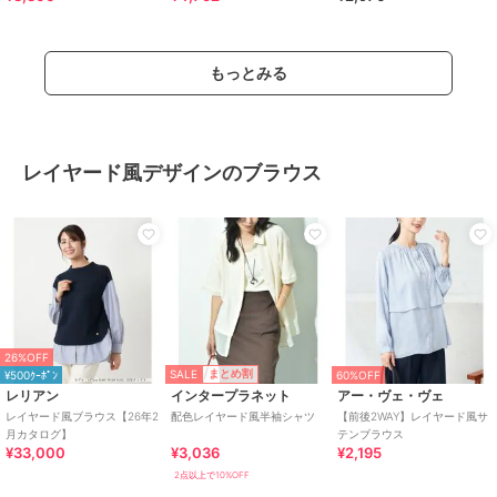
タック/楽ちん
もっとみる
レイヤード風デザインのブラウス
26%OFF
SALE
まとめ割
¥500ｸｰﾎﾟﾝ
60%OFF
レリアン
インタープラネット
アー・ヴェ・ヴェ
レイヤード風ブラウス【26年2
配色レイヤード風半袖シャツ
【前後2WAY】レイヤード風サ
月カタログ】
テンブラウス
¥33,000
¥3,036
¥2,195
2点以上で10%OFF