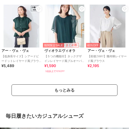
期間限定SALE
まとめ割
60%OFF
アー・ヴェ・ヴェ
ヴィオラエヴィオラ
アー・ヴェ・ヴェ
【低身長サイズ】シアードビ
【５つの機能付】タックデザ
【前後2WAY】幾何柄レイヤー
ードットレイヤード風ブラウ
インレイヤード風プルオーバ
ド風ブラウス
¥5,489
¥1,590
¥2,195
ス
ー
3点以上で10%OFF
もっとみる
毎日履きたいカジュアルシューズ