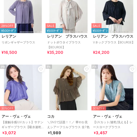
28%OFF
SALE
SALE
¥500ｸｰﾎﾟﾝ
¥500ｸｰﾎﾟﾝ
¥500ｸｰﾎﾟﾝ
レリアン
レリアン プラスハウス
レリアン プラスハウス
リボンギャザーブラウス
ドットボウタイブラウス
Vネックブラウス【BOURGE】
【BOURGE】
¥16,500
¥35,200
¥24,200
PR
PR
PR
30%OFF
30%OFF
アー・ヴェ・ヴェ
コカ
アー・ヴェ・ヴェ
【接触冷感/UVカット】サテン
＼SNSで話題！！／ 華やか見
【UVカット/速乾/洗える】レ
ギャザーブラウス【吸水速乾/
えシアーフリルブラウス 全7色
ースヨークブラウス
イージーケア】
3,072
1,989
3,457
¥
¥
¥