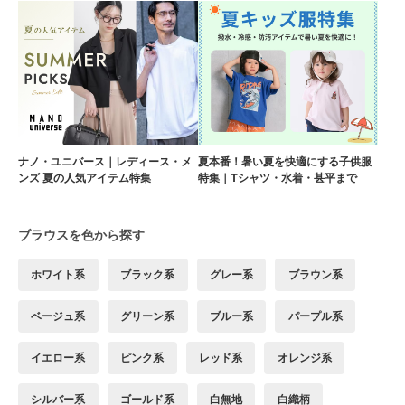
ナノ・ユニバース｜レディース・メ
夏本番！暑い夏を快適にする子供服
ンズ 夏の人気アイテム特集
特集｜Tシャツ・水着・甚平まで
ブラウスを色から探す
ホワイト系
ブラック系
グレー系
ブラウン系
ベージュ系
グリーン系
ブルー系
パープル系
イエロー系
ピンク系
レッド系
オレンジ系
シルバー系
ゴールド系
白無地
白織柄