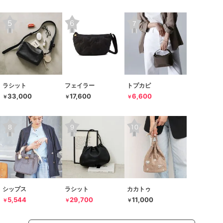
ラシット
フェイラー
トプカピ
33,000
17,600
6,600
￥
￥
￥
シップス
ラシット
カカトゥ
5,544
29,700
11,000
￥
￥
￥