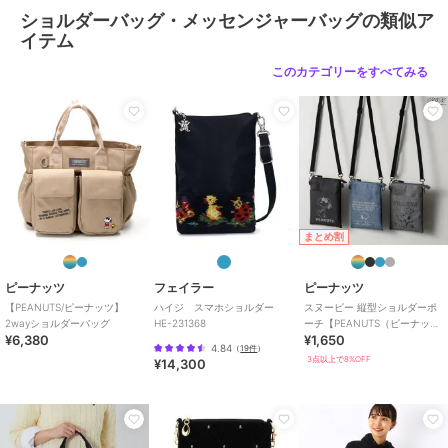
ショルダーバッグ・メッセンジャーバッグの類似ア
イテム
このカテゴリーをすべてみる
まとめ割
ピーナッツ
フェイラー
ピーナッツ
【PEANUTS/ピーナッツ】
ハイジ スマホショルダー
スヌーピー 縦型ショルダーポ
2wayショルダーバッグ
HE-231368
ーチ【PEANUTS（ピーナッ
¥6,380
¥1,650
ツ）】
4.84
（
19件
）
3点以上で8%OFF
¥14,300