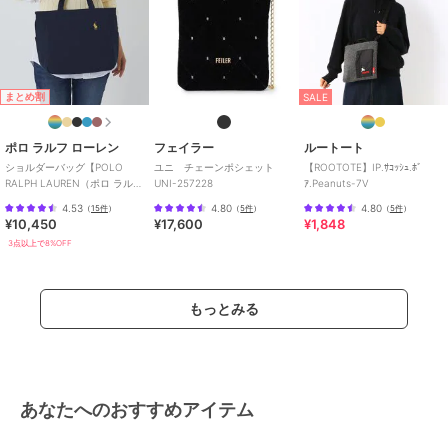
まとめ割
SALE
ポロ ラルフ ローレン
フェイラー
ルートート
ショルダーバッグ【POLO
ユニ チェーンポシェット
【ROOTOTE】IP.ｻｺｯｼｭ.ﾎﾞ
RALPH LAUREN（ポロ ラルフ
UNI-257228
ｱ.Peanuts-7V
ローレン）】
4.53
4.80
4.80
（
15件
）
（
5件
）
（
5件
）
¥10,450
¥17,600
¥1,848
3点以上で8%OFF
もっとみる
あなたへのおすすめアイテム