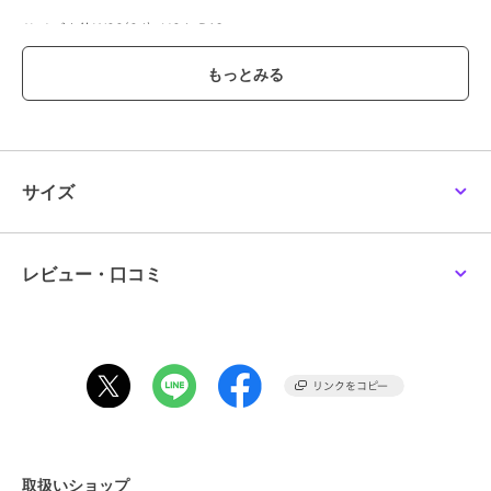
サイズ｜約W22(24)×H24×D13cm
重量：約320g
ショルダー長さ：約67～129cm(取り外し不可)
仕様｜マグネットボタン＋ファスナー式開閉
内側：ファスナーポケット×1
フリーポケット×1
サイズ
この商品は無料ギフトサービスの対象商品です
>>無料ギフトサービスについての詳細はこちら
レビュー・口コミ
ブランド
ピーナッツ
ショップ
サックスバー
商品カテゴリ
バッグ
／
ショルダーバッグ・メ
ッセンジャーバッグ
性別タイプ
レディース
バッグ
／
ショルダーバッグ・メ
ッセンジャーバッグ
メンズ
取扱いショップ