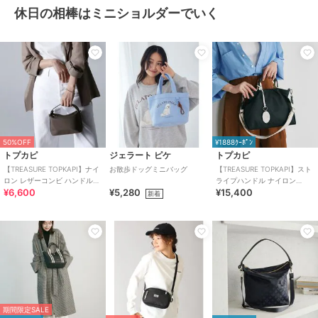
休日の相棒はミニショルダーでいく
50%OFF
¥1888ｸｰﾎﾟﾝ
トプカピ
ジェラート ピケ
トプカピ
【TREASURE TOPKAPI】ナイ
お散歩ドッグミニバッグ
【TREASURE TOPKAPI】スト
ロン レザーコンビ ハンドルオ
ライプハンドル ナイロン
¥6,600
¥5,280
¥15,400
ープン ミニ ショルダーバッグ
2way ミニ トートバッグ
新着
期間限定SALE