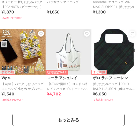
スヌーピー 折りたたみバッグ
パッカブル マイバッグ
reisenthel エコバッグ MINI
【PEANUTS（ピーナッツ）】
MAXI SHOPPER L 折りたたみ
¥1,870
¥1,650
¥1,300
3点以上で8%OFF
まとめ割
まとめ割
期間限定SALE
Wpc.
ローラ アシュレイ
ポロ ラルフ ローレン
【Wpc.】バッグ しぼりバッグ
【STORY掲載！】ロンドン柄
折りたたみバッグ【POLO
エコバッグ 小さめ サブバッグ
レインパッカブルトートバッ
RALPH LAUREN（ポロ ラルフ
¥1,540
¥4,702
¥6,050
コンパクト 洗濯可能 レディ
グ
ローレン）】
ース
2点以上で10%OFF
3点以上で8%OFF
もっとみる