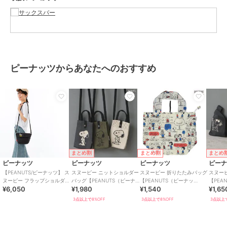
バッグ
／
ショルダーバッグ・メ
ッセンジャーバッグ
カラー
BE、NV、BK
サイズ
FREE
ピーナッツからあなたへのおすすめ
まとめ割
まとめ割
まとめ
ピーナッツ
ピーナッツ
ピーナッツ
ピー
【PEANUTS/ピーナッツ】 ス
スヌーピー ニットショルダー
スヌーピー 折りたたみバッグ
スヌー
ヌーピー フラップショルダー
バッグ【PEANUTS（ピーナ
【PEANUTS（ピーナッ
【PEA
¥6,050
¥1,980
¥1,540
¥1,65
バッグ
ッツ）】
ツ）】
ツ）】
3点以上で8%OFF
3点以上で8%OFF
3点以上で