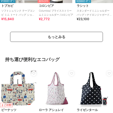
¥1888ｸｰﾎﾟﾝ
30%OFF
¥2888ｸｰﾎﾟﾝ
トプカピ
コロンビア
ラシット
ソフトシュリンク テープコン
Columbia/ プライスストリー
スタンダードミニショルダー
ビ ミニ トート バッグ ショル
ムミニショルダー /コロンビア
バッグ＜ナイロンジャガード
¥15,840
¥2,772
¥23,100
ダーベルト付
＞(CE-1627)
もっとみる
持ち運び便利なエコバッグ
まとめ割
ピーナッツ
ローラ アシュレイ
ライゼンタール