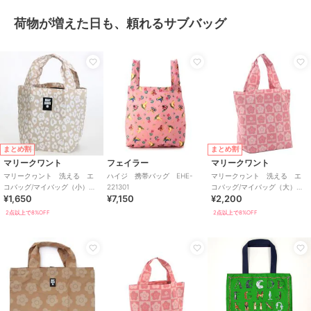
荷物が増えた日も、頼れるサブバッグ
まとめ割
まとめ割
マリークワント
フェイラー
マリークワント
マリークヮント 洗える エ
ハイジ 携帯バッグ EHE-
マリークヮント 洗える エ
コバッグ/マイバッグ（小）レ
221301
コバッグ/マイバッグ（大）
¥1,650
¥7,150
¥2,200
オパード 【MARY QUANT】
【MARY QUANT】
2点以上で8%OFF
2点以上で8%OFF