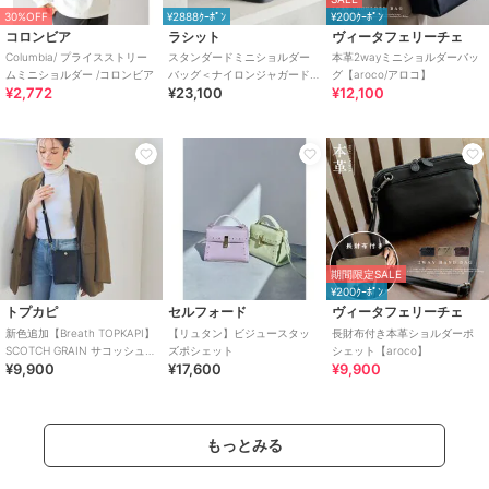
30%OFF
¥2888ｸｰﾎﾟﾝ
¥200ｸｰﾎﾟﾝ
コロンビア
ラシット
ヴィータフェリーチェ
Columbia/ プライスストリー
スタンダードミニショルダー
本革2wayミニショルダーバッ
ムミニショルダー /コロンビア
バッグ＜ナイロンジャガード
グ【aroco/アロコ】
¥2,772
¥23,100
¥12,100
＞(CE-1627)
期間限定SALE
¥200ｸｰﾎﾟﾝ
トプカピ
セルフォード
ヴィータフェリーチェ
新色追加【Breath TOPKAPI】
【リュタン】ビジュースタッ
長財布付き本革ショルダーポ
SCOTCH GRAIN サコッシュ
ズポシェット
シェット【aroco】
¥9,900
¥17,600
¥9,900
スマホショルダーバッグ
もっとみる