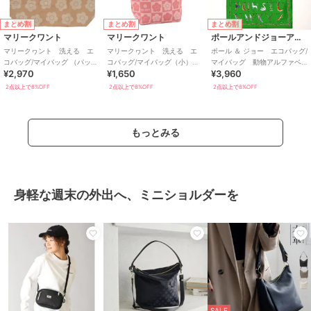
まとめ割
まとめ割
まとめ割
マリークワント
マリークワント
ポールアンドジョーアクセソワ
マリークヮント 洗える エ
マリークヮント 洗える エ
ポール ＆ ジョー エコバッグ/
コバッグ/マイバッグ （パッケ
コバッグ/マイバッグ（小）
マイバッグ 動物アルファベ
¥2,970
¥1,650
¥3,960
ージ入り） 【MARY
【MARY QUANT】
ット 【PAUL&JOE】
QUANT】
2点以上で8%OFF
2点以上で8%OFF
2点以上で8%OFF
もっとみる
身軽な週末の外出へ、ミニショルダーを
SALE