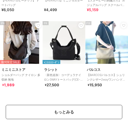
【PEANUTS/ピーナッツ】 ト
【PEANUTS】ミニショルダー
【スヌーピーの刺繍入り】 カ
ートバッグ
ジュアルバッグ スクールバッ
¥6,050
¥4,499
¥5,159
グ メンズ レディース
PR
PR
PR
期間限定SALE
¥2888ｸｰﾎﾟﾝ
ミニミニストア
ラシット
バルコス
ショルダーバッグ ナイロン 多
〈新色追加〉コーデュラナイ
【BARCOS/バルコス】シュリ
収納 無地
ロン3WAYトートバッグ(CE-
ンクレザー2wayワンハンドバ
1662)
ッグ
1,989
27,500
15,950
¥
¥
¥
もっとみる