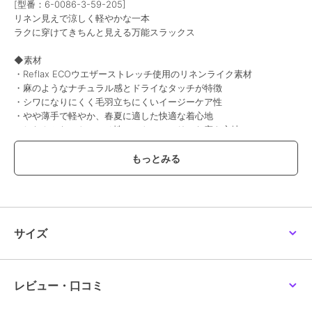
[型番：6-0086-3-59-205]
リネン見えで涼しく軽やかな一本
期間限定SALE
期間限定SALE
ラクに穿けてきちんと見える万能スラックス
¥1000ｸｰﾎﾟﾝ
¥1000ｸｰﾎﾟﾝ
¥1000ｸｰﾎﾟﾝ
ノーリーズ グッドマン
ノーリーズ グッドマン
ノーリーズ グッドマン
◆素材
《一部セットアップ対
《ビジカジ/セットアッ
《ビジカジ/セットアッ
・Reflax ECOウエザーストレッチ使用のリネンライク素材
応》Dot Air 総柄ショー
プ対応》Primeflex 吸水
プ対応》ブッチャーイー
トパンツ 26SS
速乾 メランジ鹿の子ス
ジーPT 26AW
・麻のようなナチュラル感とドライなタッチが特徴
10,340
11,880
13,530
予約
¥
¥
¥
トレッチイージーPT 2
・シワになりにくく毛羽立ちにくいイージーケア性
・やや薄手で軽やか、春夏に適した快適な着心地
・しなやかなストレッチ性でストレスフリーな穿き心地
・通気性にも優れ、長時間の着用でも快適
◆デザイン
・ゆったりとしたシルエットのワンタックスラックス
期間限定SALE
期間限定SALE
期間限定SALE
・腰回りに程よくゆとりを持たせたリラックス設計
¥1000ｸｰﾎﾟﾝ
¥1000ｸｰﾎﾟﾝ
・裾にかけて自然に整うすっきりとしたライン
ノーリーズ グッドマン
ノーリーズ グッドマン
ノーリーズ グッドマン
・抜け感がありながらも上品に見えるバランス感
《ビジカジ/セットアッ
《セットアップ対応》パ
《ビジカジ/セットアッ
サイズ
プ対応》軽量シアーリッ
イルショーツ ショート
プ対応》TRABEST サッ
・カジュアルからキレイめまで対応する汎用性の高い一本
プストップ イージーパ
パンツ 26SS
カーイージーパンツ
10,010
4,290
9,020
¥
¥
¥
ンツ 26SS
26SS
◆仕様
・ウエスト後ろゴムのイージー仕様
レビュー・口コミ
・ドローコード付きでフィット感の調整が可能
・ベルトレスで着用できるストレスフリー設計