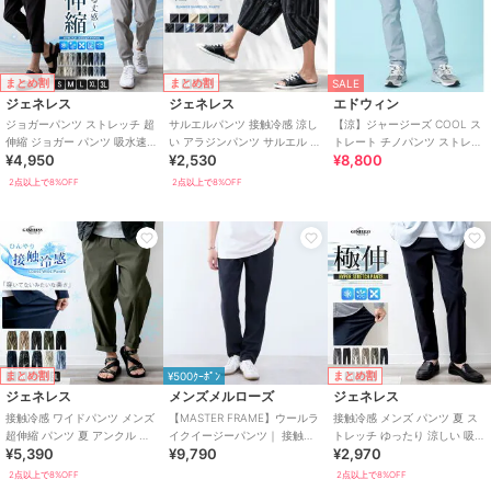
まとめ割
まとめ割
SALE
ジェネレス
ジェネレス
エドウィン
ジョガーパンツ ストレッチ 超
サルエルパンツ 接触冷感 涼し
【涼】ジャージーズ COOL ス
伸縮 ジョガー パンツ 吸水速乾
い アラジンパンツ サルエル パ
トレート チノパンツ ストレッ
¥4,950
¥2,530
¥8,800
接触冷感 RELAIR
ンツ イージーパンツ ストレッ
チ 接触冷感 速乾
チ
2点以上で8%OFF
2点以上で8%OFF
まとめ割
まとめ割
¥500ｸｰﾎﾟﾝ
ジェネレス
メンズメルローズ
ジェネレス
接触冷感 ワイドパンツ メンズ
【MASTER FRAME】ウールラ
接触冷感 メンズ パンツ 夏 ス
超伸縮 パンツ 夏 アンクル 涼
イクイージーパンツ｜ 接触冷
トレッチ ゆったり 涼しい 吸水
¥5,390
¥9,790
¥2,970
しい 吸水速乾 ストレッチ ルー
感 / 吸水速乾 / ウォッシャブル
速乾 ボトムス 清涼 涼感 超伸
ズ
縮
2点以上で8%OFF
2点以上で8%OFF