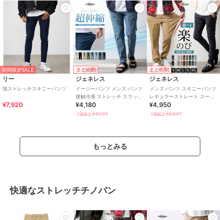
まとめ割
まとめ割
期間限定SALE
リー
ジェネレス
ジェネレス
強ストレッチスキニーパンツ
イージーパンツ メンズ パンツ
メンズ パンツ スキニーパンツ
接触冷感 ストレッチ スラック
レギュラーストレート スーパ
¥7,920
¥4,180
¥4,950
ス ロングパンツ ゆったり 洗え
ーストレッチ チノパン スリム
る
2点以上で8%OFF
2点以上で8%OFF
もっとみる
快適なストレッチチノパン