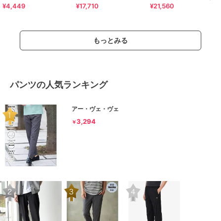
¥4,449
¥17,710
¥21,560
イ チノパンツ Slim
もっとみる
パンツの人気ランキング
アー・ヴェ・ヴェ
3,294
￥