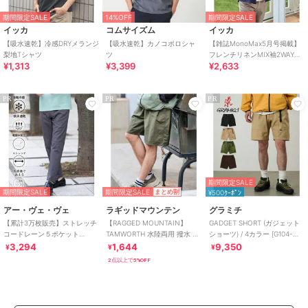
期間限定SALE
14%OFF
期間限定SALE
イッカ
コムサイズム
イッカ
【吸水速乾】冷感DRYメランジ
【吸水速乾】カノコポロシャ
【雑誌MonoMax5月号掲載】
梨地Tシャツ
ツ
フレンチリネンMIX袖2WAYシ
¥1,313
¥3,399
¥2,633
ャツ【接触冷感】「小泉孝太
郎さん着用
PR
PR
PR
期間限定SALE
期間限定SALE
期間限定SALE
まとめ割
¥500ｸｰﾎﾟﾝ
アー・ヴェ・ヴェ
ラギッドマウンテン
グラミチ
【累計3万枚販売】ストレッチ
【RAGGED MOUNTAIN】
GADGET SHORT (ガジェット
コードレーン５ポケット
TAMWORTH 水陸両用 撥水 ナ
ショーツ) / 4カラー [G104-
SOUKAIベーシックアンクルパ
イロンバギーショーツ
OGT]
3,294
1,644
9,350
¥
¥
¥
ンツ【接触冷感/
2点以上で5%OFF