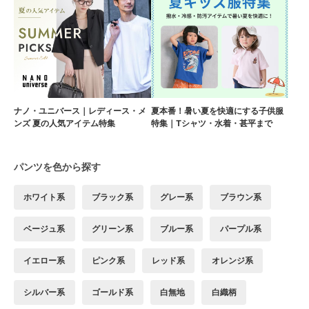
ナノ・ユニバース｜レディース・メ
夏本番！暑い夏を快適にする子供服
ンズ 夏の人気アイテム特集
特集｜Tシャツ・水着・甚平まで
パンツを色から探す
ホワイト系
ブラック系
グレー系
ブラウン系
ベージュ系
グリーン系
ブルー系
パープル系
イエロー系
ピンク系
レッド系
オレンジ系
シルバー系
ゴールド系
白無地
白織柄