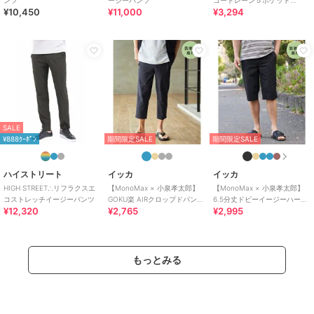
リエステル100%
¥10,450
¥11,000
¥3,294
SOUKAIベーシックアンクルパ
商品のお取り扱い方法
ンツ【接触冷感/
特徴
すべてのパンツ
ポリエステル素材
/
無地
/
スト
レッチ
/
ワイド・バギー
/
スト
レートパンツ
/
ミッドライズ
/
ライフスタイル
/
ビジネス
/
カ
ジュアル
SALE
パンツ
¥888ｸｰﾎﾟﾝ
期間限定SALE
期間限定SALE
ポリエステル素材
/
無地
/
スト
レッチ
/
ワイド・バギー
/
スト
ハイストリート
イッカ
イッカ
レートパンツ
/
ミッドライズ
/
HIGH STREET∴リフラクスエ
【MonoMax × 小泉孝太郎】
【MonoMax × 小泉孝太郎】
ライフスタイル
/
ビジネス
/
カ
コストレッチイージーパンツ
GOKU楽 AIRクロップドパンツ
6.5分丈ドビーイージーハーフ
¥12,320
¥2,765
¥2,995
「小泉孝太郎さん着用モデ
パンツ
ジュアル
ル」
原産国
日本製
もっとみる