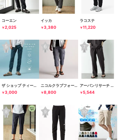
コーエン
イッカ
ラコステ
2,025
3,380
11,220
￥
￥
￥
ザ ショップ ティーケー
ニコルクラブフォーメン
アーバンリサーチ サニーレーベル
3,000
8,800
5,544
￥
￥
￥