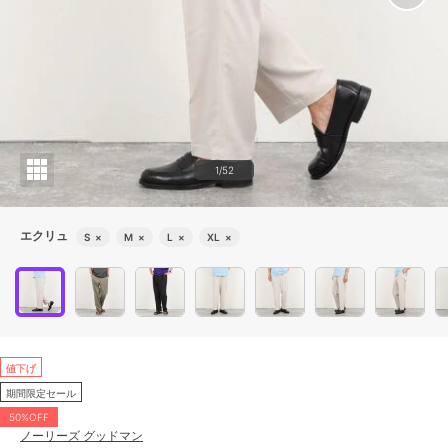
1/52
エクリュ
S
×
M
×
L
×
XL
×
値下げ
期間限定セール
50%OFF
ノーリーズ グッドマン