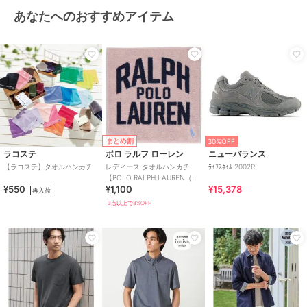
あなたへのおすすめアイテム
まとめ割
30%OFF
ラコステ
ポロ ラルフ ローレン
ニューバランス
【ラコステ】タオルハンカチ
レディース タオルハンカチ
ﾗｲﾌｽﾀｲﾙ 2002R
【POLO RALPH LAUREN（ポ
¥550
¥1,100
¥15,378
ロ ラルフ ローレン）】
再入荷
3点以上で8%OFF