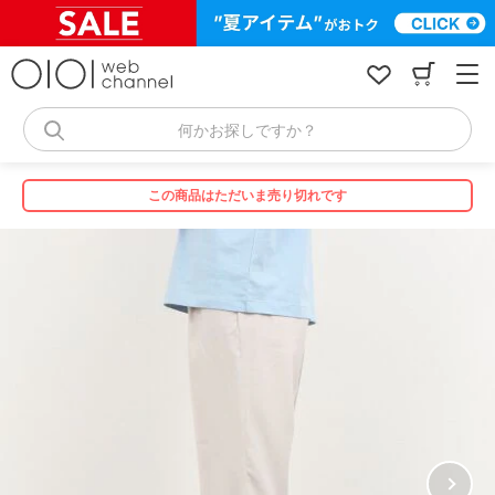
コ
ン
テ
ン
ツ
へ
何かお探しですか？
ス
キ
ッ
この商品はただいま売り切れです
プ