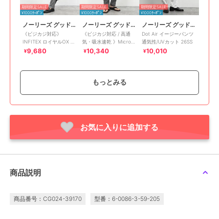
期間限定SALE
期間限定SALE
期間限定SALE
¥1000ｸｰﾎﾟﾝ
¥1000ｸｰﾎﾟﾝ
¥1000ｸｰﾎﾟﾝ
ノーリーズ グッドマン
ノーリーズ グッドマン
ノーリーズ グッドマン
《ビジカジ対応》
《ビジカジ対応 / 高通
Dot Air イージーパンツ
INFITEX ロイヤルOX ス
気・吸水速乾 》Micro
通気性/UVカット 26SS
リムフィットパンツ
Dotair PT 1タック スマ
9,680
10,340
10,010
¥
¥
¥
26SS
ートイージーパ
もっとみる
期間限定SALE
期間限定SALE
期間限定SALE
お気に入りに追加する
¥1000ｸｰﾎﾟﾝ
¥1000ｸｰﾎﾟﾝ
¥1000ｸｰﾎﾟﾝ
ノーリーズ グッドマン
ノーリーズ グッドマン
ノーリーズ グッドマン
《ビジカジ対応》綿麻
撥水メッシュカーゴショ
《ビジカジ/セットアッ
COOLMAX スリムフィ
ートパンツ 26SS
プ対応》COOLDOTS
ットパンツ 26SS
PT/クールドッツ パンツ
10,560
6,050
11,550
¥
¥
¥
商品説明
26SS
商品番号：CG024-39170
型番：6-0086-3-59-205