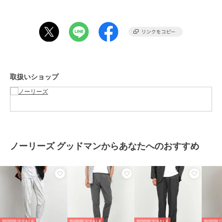
◆スタイリング
・Tシャツやシャツと合わせた軽快なカジュアルスタイルに
期間限定SALE
¥1000ｸｰﾎﾟﾝ
・ポロシャツやジャケットと合わせて上品な着こなしも可能
ノーリーズ グッドマン
・スニーカーでラフに、革靴で大人っぽくも対応
《ビジカジ/セットアッ
・オンオフ兼用でデイリーに活躍する万能パンツ
プ対応》COOLDOTS ク
・リラックス感ときちんと感を両立したスタイリングが可能
ールドッツ イージーパ
11,550
¥
取扱いショップ
ンツ 26SS
★気になるアイテムは【お気に入り登録】がオススメです！
入荷情報やクーポン、セール情報が通知されるようになります。
【お取扱い上のご注意】
ノーリーズ グッドマンからあなたへのおすすめ
末永くご愛用頂くために、アテンションタグを必ずご確認の上、着用
又はお取り扱い下さい。
※店頭及び屋外での撮影画像は、光の当たり具合で色味が違って見え
る場合があります。商品の色味は、スタジオ撮影の画像をご参照下さ
い。
※商品画像に関しては出来る限り忠実に表示出来るよう努めておりま
すが、お客様がご利用のモニターの設定及び特性により、実際の商品
期間限定SALE
期間限定SALE
期間限定SALE
期間限定