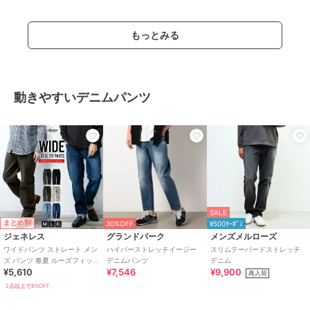
もっとみる
動きやすいデニムパンツ
SALE
まとめ割
30%OFF
¥500ｸｰﾎﾟﾝ
ジェネレス
グランドパーク
メンズメルローズ
ワイドパンツ ストレート メン
ハイパーストレッチイージー
スリムテーパードストレッチ
ズ パンツ 春夏 ルーズフィット
デニムパンツ
デニム
¥5,610
¥7,546
¥9,900
ストレッチ デニム チノ 太め
再入荷
2点以上で8%OFF