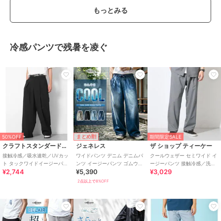
もっとみる
冷感パンツで残暑を凌ぐ
まとめ割
50%OFF
期間限定SALE
クラフトスタンダードブティック
ジェネレス
ザ ショップ ティーケー
接触冷感／吸水速乾／UVカッ
ワイドパンツ デニム デニムパ
クールウェザー セミワイド イ
ト タックワイドイージーパン
ンツ イージーパンツ ゴムウエ
ージーパンツ 接触冷感／洗濯
¥2,744
¥5,390
¥3,029
ツ
スト 春夏 接触冷感 バレルレッ
機OK／ベルト要らず／セット
グ
アップ可
2点以上で8%OFF