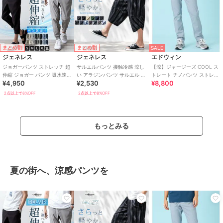
まとめ割
まとめ割
SALE
ジェネレス
ジェネレス
エドウィン
ジョガーパンツ ストレッチ 超
サルエルパンツ 接触冷感 涼し
【涼】ジャージーズ COOL ス
伸縮 ジョガー パンツ 吸水速乾
い アラジンパンツ サルエル パ
トレート チノパンツ ストレッ
¥4,950
¥2,530
¥8,800
接触冷感 RELAIR
ンツ イージーパンツ ストレッ
チ 接触冷感 速乾
チ
2点以上で8%OFF
2点以上で8%OFF
もっとみる
夏の街へ、涼感パンツを