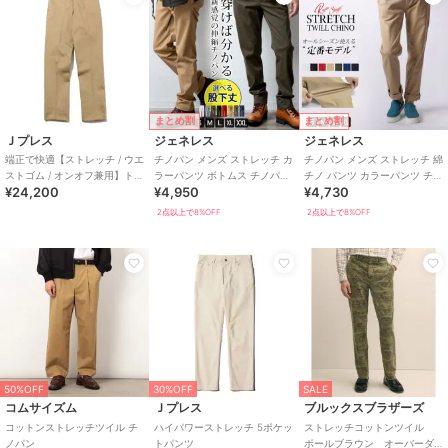
まとめ割
まとめ割
Ｊプレス
ジェネレス
ジェネレス
端正で快適【ストレッチ / ウエ
チノパン メンズ ストレッチ カ
チノパン メンズ ストレッチ 綿
ストゴム / オンオフ兼用】トリ
ラーパンツ ボトムス チノパン
チノ パンツ カラーパンツ チノ
¥24,200
¥4,950
¥4,730
コチン ステムテーパード パン
ツ チノ ストレート テーパード
パンツ 無地 シンプル
ツ_2
2点以上で8%OFF
2点以上で8%OFF
50%OFF
30%OFF
SALE
コムサイズム
Ｊプレス
ブルックスブラザーズ
コットンストレッチツイル チ
ハイパワーストレッチ 5ポケッ
ストレッチコットンツイル
ノパン
トパンツ
ポールブラウン オーバーダ