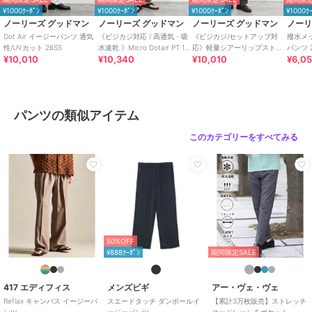
と比較し色味に若干の誤差が生じる場合があります。
¥1000ｸｰﾎﾟﾝ
¥1000ｸｰﾎﾟﾝ
¥1000ｸｰﾎﾟﾝ
¥1000ｸ
※画像の商品はサンプルとなりますので実際の商品と仕様、加工、サ
ノーリーズ グッドマン
ノーリーズ グッドマン
ノーリーズ グッドマン
ノーリ
イズが若干異なる場合がございます。
Dot Air イージーパンツ 通気
《ビジカジ対応 / 高通気・吸
《ビジカジ/セットアップ対
撥水メ
※製品洗い加工の商品は、多少の歪み、シワなどが見られたり、風合
性/UVカット 26SS
水速乾 》Micro Dotair PT 1タ
応》軽量シアーリップストッ
パンツ 2
¥10,010
¥10,340
¥10,010
¥6,0
ック スマートイージーパ
プ イージーパンツ 26SS
いやサイズ等が1枚1枚異なります。汗や雨等で濡れた時や、摩擦によ
り色落ちし、他の衣料を汚すことがありますので（特に濃色のもの）
ご注意ください。
パンツの類似アイテム
期間限定セール開催中
このカテゴリーをすべてみる
ブランド
ノーリーズ グッドマン
ショップ
ノーリーズ
商品カテゴリ
すべてのパンツ
／
パンツ
性別タイプ
メンズ
すべてのパンツ
／
パンツ
50%OFF
¥888ｸｰﾎﾟﾝ
期間限定SALE
カラー
エクリュ、オリーブ、ブラック
サイズ
S,M,L,XL
417 エディフィス
メンズビギ
アー・ヴェ・ヴェ
素材
エクリュ/オリーブ/ブラック：ポ
Reflax キャンバス イージーパ
スエードタッチ ダンボールイ
【累計3万枚販売】ストレッチ
ンツ
ージーパンツ
コードレーン５ポケット