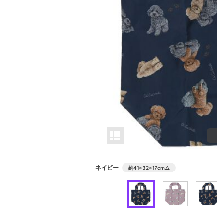
ネイビー
約41×32×17cm
△