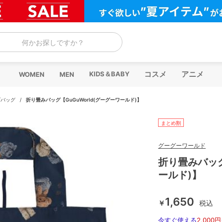
何かお探しですか？
コスメ
アニメ
KIDS＆BABY
WOMEN
MEN
ブバッグ
/
折り畳みバッグ【GuGuWorld(グーグーワールド)】
まとめ割
グーグーワールド
折り畳みバッグ
ールド)】
1,650
￥
税込
今すぐ使える
2,000円