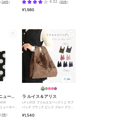
4.32
（
34件
）
（
55件
）
¥1,980
ケイト・スペード ニューヨーク
ラ ルイス＆アリス
NEW
LA LUICE フリルエコバッグミニ サブ
 ニューヨー
バッグ ブラック ピンク ブルー グリー
ン イエロー
（
1件
）
¥1,540