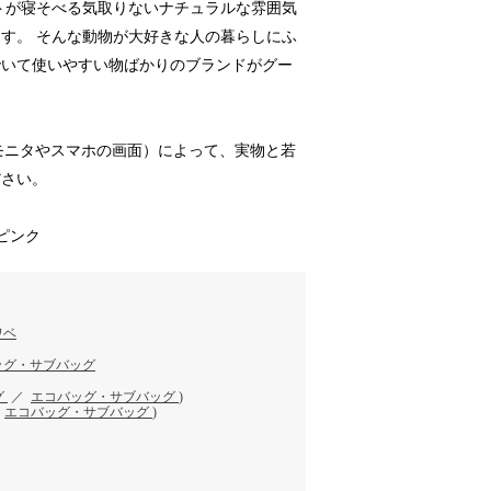
トが寝そべる気取りないナチュラルな雰囲気
す。 そんな動物が大好きな人の暮らしにふ
でいて使いやすい物ばかりのブランドがグー
のモニタやスマホの画面）によって、実物と若
ださい。
 ピンク
ワベ
ッグ・サブバッグ
グ
／
エコバッグ・サブバッグ
)
／
エコバッグ・サブバッグ
)