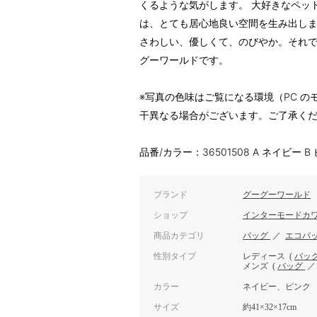
くるような気がします。 大好きなペッ
は、とても居心地良い空間を生み出しま
さわしい、優しくて、のびやか。それ
グーワールドです。
※写真の色味はご覧になる環境（PC 
干異なる場合がございます。ご了承く
品番/カラー：36501508 A ネイビー B
ブランド
グーグーワールド
ショップ
インターモードカ
商品カテゴリ
バッグ
／
エコバ
性別タイプ
レディース
(
バッ
メンズ
(
バッグ
カラー
ネイビー、ピンク
サイズ
約41×32×17cm