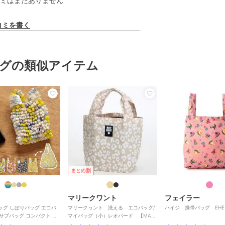
ミはまだありません
コミを書く
グの類似アイテム
まとめ割
マリークワント
フェイラー
バッグ しぼりバッグ エコバ
マリークヮント 洗える エコバッグ/
ハイジ 携帯バッグ EHE-2
 サブバッグ コンパクト 洗
マイバッグ（小）レオパード 【MARY
ディース
QUANT】