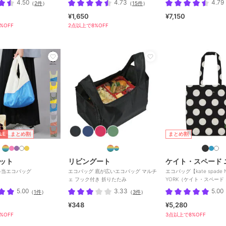
4.50
4.73
4.79
（
2件
）
（
15件
）
¥1,650
¥7,150
%OFF
2点以上で8%OFF
LE
まとめ割
まとめ割
ット
リビングート
弁当エコバッグ
エコバッグ 底が広いエコバッグ マルチ
エコバッグ【kate spade 
ェ フック付き 折りたたみ
YORK（ケイト・スペード
ク）】
5.00
3.33
5.00
（
1件
）
（
3件
）
¥348
¥5,280
%OFF
3点以上で8%OFF