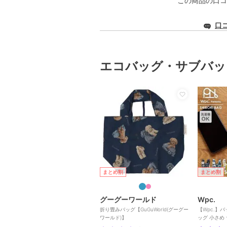
この商品の口コ
口
エコバッグ・サブバッ
まとめ割
まとめ割
グーグーワールド
Wpc.
折り畳みバッグ【GuGuWorld(グーグー
【Wpc.】
ワールド)】
ッグ 小さめ
濯可能 レ