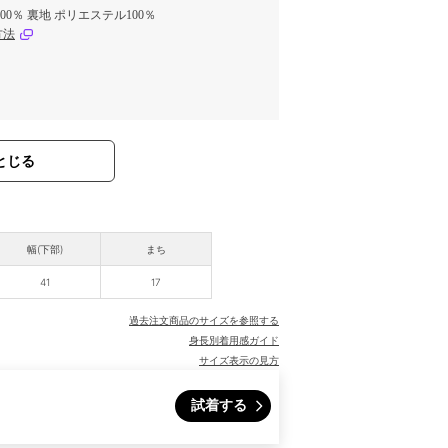
00％ 裏地 ポリエステル100％
方法
とじる
幅(下部)
まち
41
17
過去注文商品のサイズを参照する
身長別着用感ガイド
サイズ表示の見方
試着する