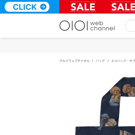
コ
ン
テ
ン
ツ
へ
ス
キ
ッ
プ
マルイウェブチャネル
/
バッグ
/
エコバッグ・サ