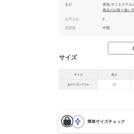
素材
表地 ポリエステル1
商品のお取り扱い
お手入れ
0
原産国
中国
サイズ
サイズ
高さ
約41×32×17cm
32
簡単サイズチェック