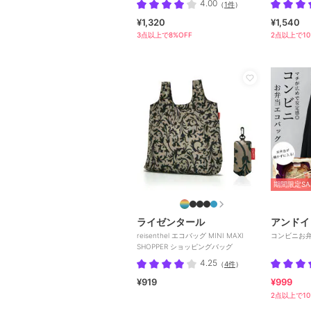
4.00
（
1件
）
¥1,320
¥1,540
3点以上で8%OFF
2点以上で10
期間限定SA
ライゼンタール
アンドイ
reisenthel エコバッグ MINI MAXI
コンビニお
SHOPPER ショッピングバッグ
4.25
（
4件
）
¥919
¥999
2点以上で10